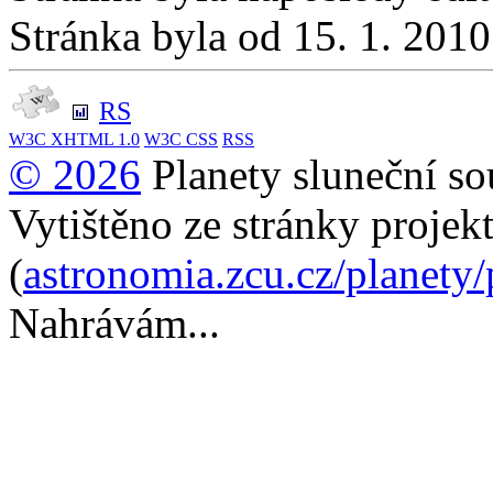
Stránka byla od 15. 1. 201
RS
W3C
XHTML 1.0
W3C
CSS
RSS
© 2026
Planety sluneční so
Vytištěno ze stránky projek
(
astronomia.zcu.cz/planety
Nahrávám...