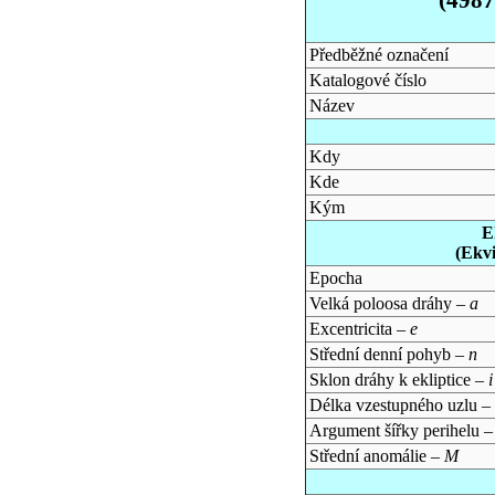
Předběžné označení
Katalogové číslo
Název
Kdy
Kde
Kým
E
(Ekv
Epocha
Velká poloosa dráhy –
a
Excentricita –
e
Střední denní pohyb –
n
Sklon dráhy k ekliptice –
i
Délka vzestupného uzlu –
Argument šířky perihelu 
Střední anomálie –
M