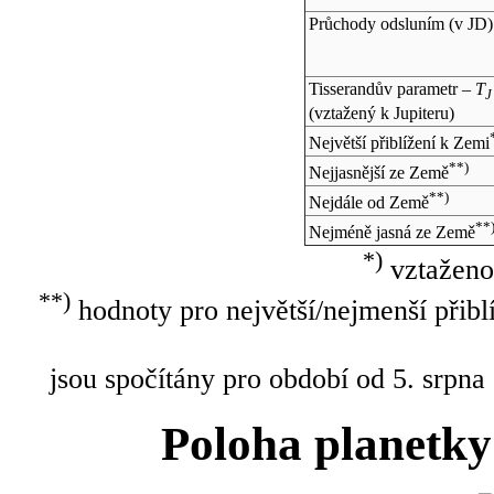
Průchody odsluním (v
JD
)
Tisserandův parametr –
T
J
(vztažený k Jupiteru)
Největší přiblížení k Zemi
**)
Nejjasnější ze Země
**)
Nejdále od Země
**
Nejméně jasná ze Země
*)
vztaženo
**)
hodnoty pro největší/nejmenší přibl
jsou spočítány pro období od 5. srpna
Poloha planetky