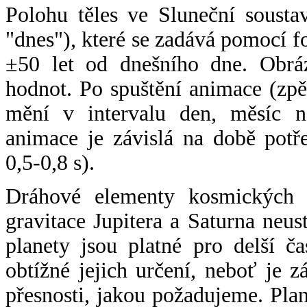
Polohu těles ve Sluneční sousta
"dnes"), které se zadává pomocí 
±50 let od dnešního dne. Obráz
hodnot. Po spuštění animace (zpě
mění v intervalu den, měsíc ne
animace je závislá na době potř
0,5-0,8 s).
Dráhové elementy kosmických t
gravitace Jupitera a Saturna neu
planety jsou platné pro delší č
obtížné jejich určení, neboť je 
přesnosti, jakou požadujeme. Pla