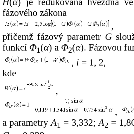
H
(
α
) je redukovaná hvězdná vel
fázového zákona
,
přičemž fázový parametr
G
slouž
funkcí
Φ
(
α
) a
Φ
(
α
). Fázovou fu
1
2
,
i
= 1, 2,
kde
,
,
a parametry
A
= 3,332;
A
= 1,8
1
2