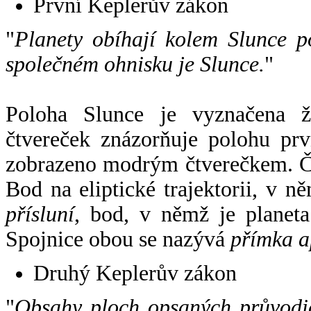
První Keplerův zákon
"
Planety obíhají kolem Slunce p
společném ohnisku je Slunce.
"
Poloha Slunce je vyznačena 
čtvereček znázorňuje polohu pr
zobrazeno modrým čtverečkem. Če
Bod na eliptické trajektorii, v n
přísluní
, bod, v němž je planet
Spojnice obou se nazývá
přímka a
Druhý Keplerův zákon
"
Obsahy ploch opsaných průvodič