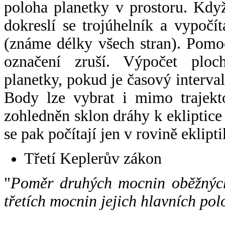
poloha planetky v prostoru. Kdy
dokreslí se trojúhelník a vypoč
(známe délky všech stran). Pomo
označení zruší. Výpočet ploch
planetky, pokud je časový interval
Body lze vybrat i mimo trajekto
zohledněn sklon dráhy k ekliptice
se pak počítají jen v rovině eklipti
Třetí Keplerův zákon
"
Poměr druhých mocnin oběžných
třetích mocnin jejich hlavních pol