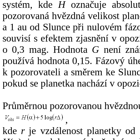
systém, kde
H
označuje absolut
pozorovaná hvězdná velikost plan
a 1 au od Slunce při nulovém fá
souvisí s efektem zjasnění v opoz
o 0,3 mag. Hodnota
G
není zná
používá hodnota 0,15. Fázový úh
k pozorovateli a směrem ke Slunc
pokud se planetka nachází v opozi
Průměrnou pozorovanou hvězdnou 
,
kde
r
je vzdálenost planetky od