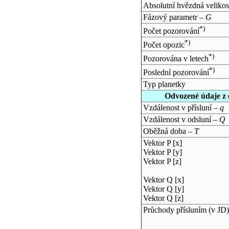
Absolutní hvězdná velikos
Fázový parametr –
G
*)
Počet pozorování
*)
Počet opozic
*)
Pozorována v letech
*)
Poslední pozorování
Typ planetky
Odvozené údaje z 
Vzdálenost v přísluní –
q
Vzdálenost v odsluní –
Q
Oběžná doba –
T
Vektor P [x]
Vektor P [y]
Vektor P [z]
Vektor Q [x]
Vektor Q [y]
Vektor Q [z]
Průchody přísluním (v
JD
)