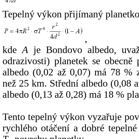
Tepelný výkon přijímaný planetko
,
kde
A
je Bondovo albedo, uvaž
odrazivosti) planetek se obecně
albedo (0,02 až 0,07) má 78 % z
než 25 km. Střední albedo (0,08 
albedo (0,13 až 0,28) má 18 % pla
Tento tepelný výkon vyzařuje po
rychlého otáčení a dobré tepelné