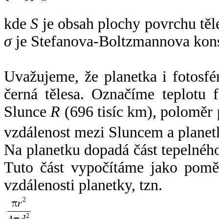
kde
S
je obsah plochy povrchu těl
σ
je Stefanova-Boltzmannova kons
Uvažujeme, že planetka i fotosfér
černá tělesa. Označíme teplotu 
Slunce
R
(696 tisíc km), poloměr
vzdálenost mezi Sluncem a plane
Na planetku dopadá část tepelnéh
Tuto část vypočítáme jako pomě
vzdálenosti planetky, tzn.