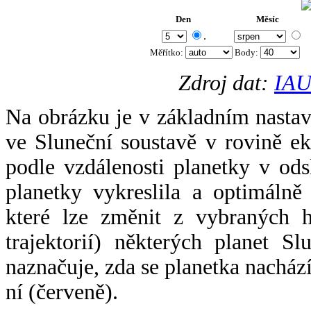
Den
Měsíc
.
Měřítko:
Body
:
Zdroj dat:
IAU
Na obrázku je v základním nastav
ve Sluneční soustavě v rovině ek
podle vzdálenosti planetky v odsl
planetky vykreslila a optimálně
které lze změnit z vybraných h
trajektorií) některých planet Sl
naznačuje, zda se planetka nacház
ní (červeně).