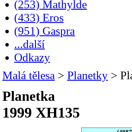
(253) Mathylde
(433) Eros
(951) Gaspra
...další
Odkazy
Malá tělesa
>
Planetky
>
Pl
Planetka
1999 XH135
(498