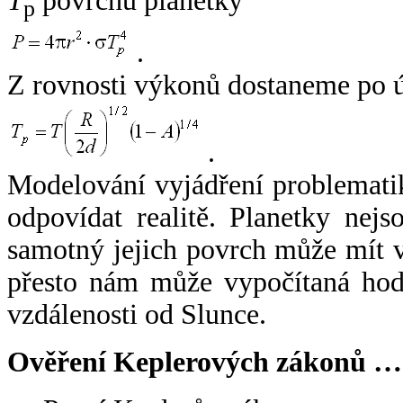
T
povrchu planetky
p
.
Z rovnosti výkonů dostaneme po 
.
Modelování vyjádření problemati
odpovídat realitě. Planetky nejso
samotný jejich povrch může mít v
přesto nám může vypočítaná hodn
vzdálenosti od Slunce.
Ověření Keplerových zákonů …