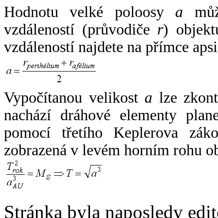
Hodnotu velké poloosy
a
může
vzdáleností (průvodiče
r
) objekt
vzdáleností najdete na přímce apsi
Vypočítanou velikost
a
lze zkont
nachází dráhové elementy plane
pomocí třetího Keplerova zák
zobrazená v levém horním rohu o
Stránka byla naposledy edi