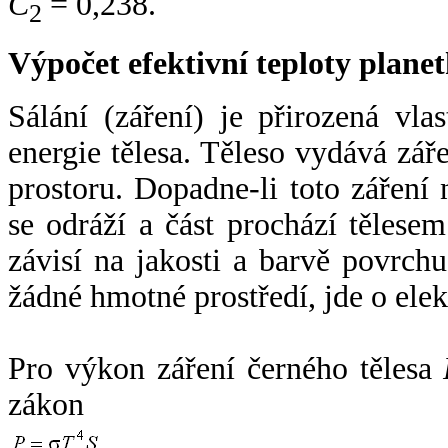
C
= 0,238.
2
Výpočet efektivní teploty plan
Sálání (záření) je přirozená vla
energie tělesa. Těleso vydává zá
prostoru. Dopadne-li toto záření n
se odráží a část prochází tělesem
závisí na jakosti a barvě povrch
žádné hmotné prostředí, jde o ele
Pro výkon záření černého tělesa
zákon