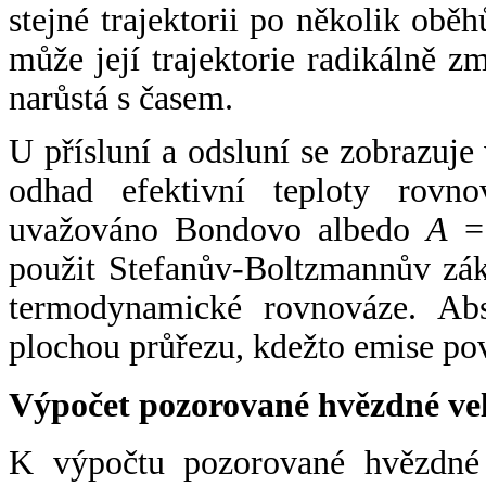
stejné trajektorii po několik oběh
může její trajektorie radikálně zm
narůstá s časem.
U přísluní a odsluní se zobrazuje
odhad efektivní teploty rovno
uvažováno Bondovo albedo
A
= 
použit Stefanův-Boltzmannův zák
termodynamické rovnováze. Abs
plochou průřezu, kdežto emise po
Výpočet pozorované hvězdné ve
K výpočtu pozorované hvězdné v