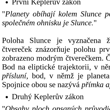
První Keplerův zákon
"
Planety obíhají kolem Slunce p
společném ohnisku je Slunce.
"
Poloha Slunce je vyznačena 
čtvereček znázorňuje polohu pr
zobrazeno modrým čtverečkem. Če
Bod na eliptické trajektorii, v n
přísluní
, bod, v němž je planet
Spojnice obou se nazývá
přímka a
Druhý Keplerův zákon
"
Obsahy ploch opsaných průvodič