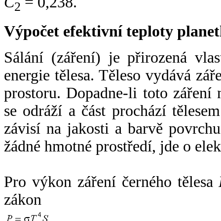
C
= 0,238.
2
Výpočet efektivní teploty plan
Sálání (záření) je přirozená vla
energie tělesa. Těleso vydává zá
prostoru. Dopadne-li toto záření n
se odráží a část prochází tělesem
závisí na jakosti a barvě povrch
žádné hmotné prostředí, jde o ele
Pro výkon záření černého tělesa
zákon