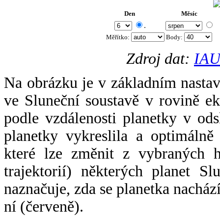
Den
Měsíc
.
Měřítko:
Body
:
Zdroj dat:
IAU
Na obrázku je v základním nastav
ve Sluneční soustavě v rovině ek
podle vzdálenosti planetky v odsl
planetky vykreslila a optimálně
které lze změnit z vybraných h
trajektorií) některých planet Sl
naznačuje, zda se planetka nacház
ní (červeně).