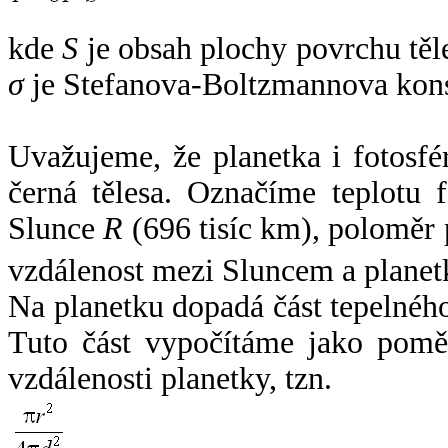
kde
S
je obsah plochy povrchu těl
σ
je Stefanova-Boltzmannova kons
Uvažujeme, že planetka i fotosfér
černá tělesa. Označíme teplotu 
Slunce
R
(696 tisíc km), poloměr
vzdálenost mezi Sluncem a plane
Na planetku dopadá část tepelnéh
Tuto část vypočítáme jako pomě
vzdálenosti planetky, tzn.