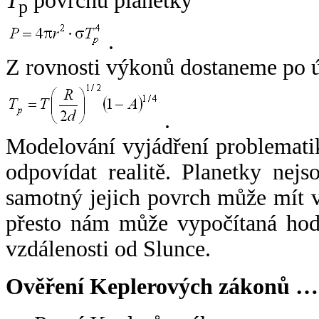
T
povrchu planetky
p
.
Z rovnosti výkonů dostaneme po 
.
Modelování vyjádření problemati
odpovídat realitě. Planetky nejso
samotný jejich povrch může mít v
přesto nám může vypočítaná hodn
vzdálenosti od Slunce.
Ověření Keplerových zákonů …