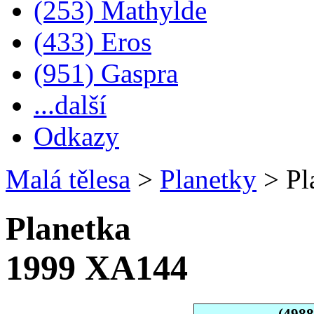
(253) Mathylde
(433) Eros
(951) Gaspra
...další
Odkazy
Malá tělesa
>
Planetky
>
Pl
Planetka
1999 XA144
(498