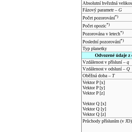
Absolutní hvězdná velikos
Fázový parametr –
G
*)
Počet pozorování
*)
Počet opozic
*)
Pozorována v letech
*)
Poslední pozorování
Typ planetky
Odvozené údaje z 
Vzdálenost v přísluní –
q
Vzdálenost v odsluní –
Q
Oběžná doba –
T
Vektor P [x]
Vektor P [y]
Vektor P [z]
Vektor Q [x]
Vektor Q [y]
Vektor Q [z]
Průchody přísluním (v
JD
)