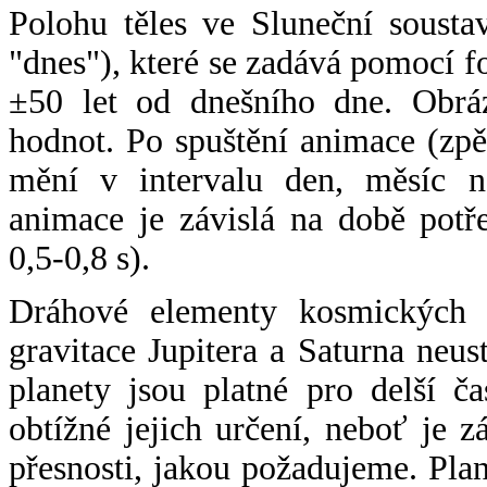
Polohu těles ve Sluneční sousta
"dnes"), které se zadává pomocí 
±50 let od dnešního dne. Obráz
hodnot. Po spuštění animace (zpě
mění v intervalu den, měsíc ne
animace je závislá na době potř
0,5-0,8 s).
Dráhové elementy kosmických t
gravitace Jupitera a Saturna neu
planety jsou platné pro delší č
obtížné jejich určení, neboť je 
přesnosti, jakou požadujeme. Pla