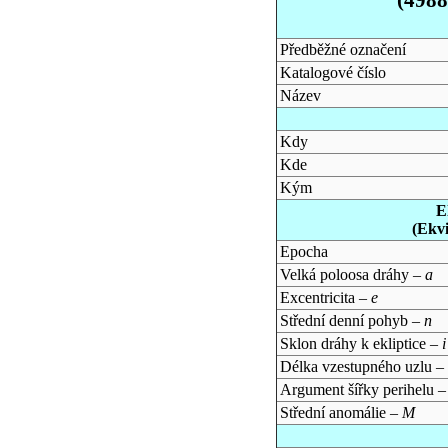
Předběžné označení
Katalogové číslo
Název
Kdy
Kde
Kým
E
(Ekv
Epocha
Velká poloosa dráhy –
a
Excentricita –
e
Střední denní pohyb –
n
Sklon dráhy k ekliptice –
i
Délka vzestupného uzlu –
Argument šířky perihelu 
Střední anomálie –
M