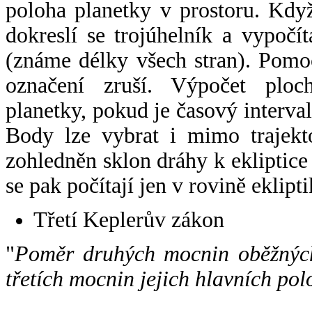
poloha planetky v prostoru. Kdy
dokreslí se trojúhelník a vypoč
(známe délky všech stran). Pomo
označení zruší. Výpočet ploch
planetky, pokud je časový interval
Body lze vybrat i mimo trajekto
zohledněn sklon dráhy k ekliptice
se pak počítají jen v rovině eklipti
Třetí Keplerův zákon
"
Poměr druhých mocnin oběžných
třetích mocnin jejich hlavních pol