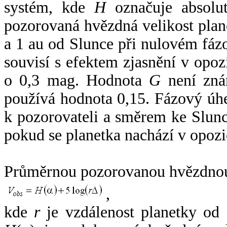
systém, kde
H
označuje absolut
pozorovaná hvězdná velikost plan
a 1 au od Slunce při nulovém fá
souvisí s efektem zjasnění v opoz
o 0,3 mag. Hodnota
G
není zná
používá hodnota 0,15. Fázový úh
k pozorovateli a směrem ke Slunc
pokud se planetka nachází v opozi
Průměrnou pozorovanou hvězdnou 
,
kde
r
je vzdálenost planetky od