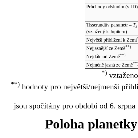
Průchody odsluním (v
JD
)
Tisserandův parametr –
T
J
(vztažený k Jupiteru)
Největší přiblížení k Zemi
**)
Nejjasnější ze Země
**)
Nejdále od Země
**
Nejméně jasná ze Země
*)
vztaženo
**)
hodnoty pro největší/nejmenší přibl
jsou spočítány pro období od 6. srpna
Poloha planetky