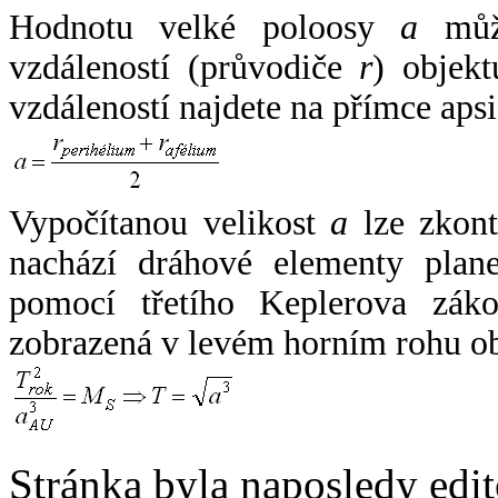
Hodnotu velké poloosy
a
může
vzdáleností (průvodiče
r
) objekt
vzdáleností najdete na přímce apsi
Vypočítanou velikost
a
lze zkont
nachází dráhové elementy plane
pomocí třetího Keplerova zák
zobrazená v levém horním rohu o
Stránka byla naposledy edi