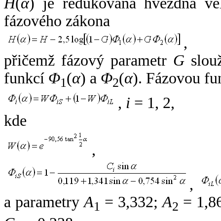
H
(
α
) je redukovaná hvězdná vel
fázového zákona
,
přičemž fázový parametr
G
slouž
funkcí
Φ
(
α
) a
Φ
(
α
). Fázovou fu
1
2
,
i
= 1, 2,
kde
,
,
a parametry
A
= 3,332;
A
= 1,8
1
2