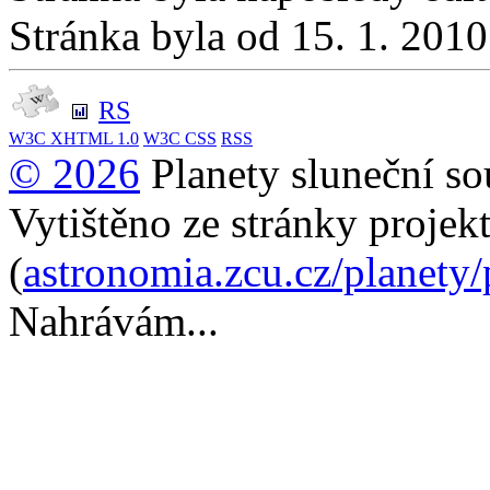
Stránka byla od 15. 1. 201
RS
W3C
XHTML 1.0
W3C
CSS
RSS
© 2026
Planety sluneční so
Vytištěno ze stránky projek
(
astronomia.zcu.cz/planety
Nahrávám...