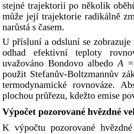
stejné trajektorii po několik oběh
může její trajektorie radikálně zm
narůstá s časem.
U přísluní a odsluní se zobrazuje
odhad efektivní teploty rovno
uvažováno Bondovo albedo
A
= 
použit Stefanův-Boltzmannův zák
termodynamické rovnováze. Abs
plochou průřezu, kdežto emise po
Výpočet pozorované hvězdné ve
K výpočtu pozorované hvězdné v