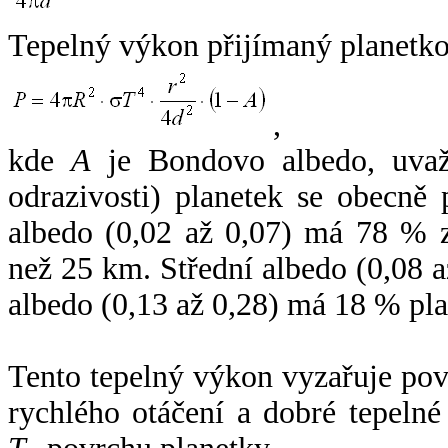
Tepelný výkon přijímaný planetko
,
kde
A
je Bondovo albedo, uvaž
odrazivosti) planetek se obecně
albedo (0,02 až 0,07) má 78 % z
než 25 km. Střední albedo (0,08 
albedo (0,13 až 0,28) má 18 % pla
Tento tepelný výkon vyzařuje po
rychlého otáčení a dobré tepelné