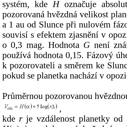
systém, kde
H
označuje absolut
pozorovaná hvězdná velikost plan
a 1 au od Slunce při nulovém fá
souvisí s efektem zjasnění v opoz
o 0,3 mag. Hodnota
G
není zná
používá hodnota 0,15. Fázový úh
k pozorovateli a směrem ke Slunc
pokud se planetka nachází v opozi
Průměrnou pozorovanou hvězdnou 
,
kde
r
je vzdálenost planetky od