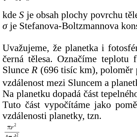
kde
S
je obsah plochy povrchu těl
σ
je Stefanova-Boltzmannova kons
Uvažujeme, že planetka i fotosfér
černá tělesa. Označíme teplotu 
Slunce
R
(696 tisíc km), poloměr
vzdálenost mezi Sluncem a plane
Na planetku dopadá část tepelnéh
Tuto část vypočítáme jako pomě
vzdálenosti planetky, tzn.