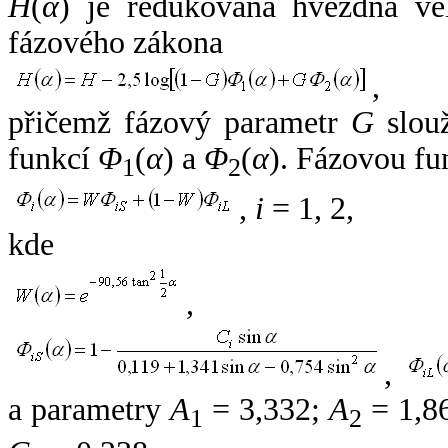
H
(
α
) je redukovaná hvězdná vel
fázového zákona
,
přičemž fázový parametr
G
slouž
funkcí
Φ
(
α
) a
Φ
(
α
). Fázovou fu
1
2
,
i
= 1, 2,
kde
,
,
a parametry
A
= 3,332;
A
= 1,8
1
2