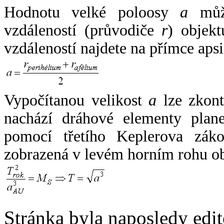
Hodnotu velké poloosy
a
může
vzdáleností (průvodiče
r
) objekt
vzdáleností najdete na přímce apsi
Vypočítanou velikost
a
lze zkont
nachází dráhové elementy plane
pomocí třetího Keplerova zák
zobrazená v levém horním rohu o
Stránka byla naposledy edi