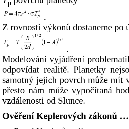
T
povrchu planetky
p
.
Z rovnosti výkonů dostaneme po 
.
Modelování vyjádření problemati
odpovídat realitě. Planetky nejso
samotný jejich povrch může mít v
přesto nám může vypočítaná hodn
vzdálenosti od Slunce.
Ověření Keplerových zákonů …