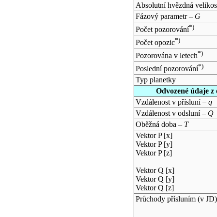
Absolutní hvězdná velikos
Fázový parametr –
G
*)
Počet pozorování
*)
Počet opozic
*)
Pozorována v letech
*)
Poslední pozorování
Typ planetky
Odvozené údaje z 
Vzdálenost v přísluní –
q
Vzdálenost v odsluní –
Q
Oběžná doba –
T
Vektor P [x]
Vektor P [y]
Vektor P [z]
Vektor Q [x]
Vektor Q [y]
Vektor Q [z]
Průchody přísluním (v
JD
)