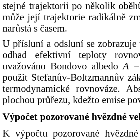
stejné trajektorii po několik oběh
může její trajektorie radikálně zm
narůstá s časem.
U přísluní a odsluní se zobrazuje
odhad efektivní teploty rovno
uvažováno Bondovo albedo
A
= 
použit Stefanův-Boltzmannův zák
termodynamické rovnováze. Abs
plochou průřezu, kdežto emise po
Výpočet pozorované hvězdné ve
K výpočtu pozorované hvězdné v