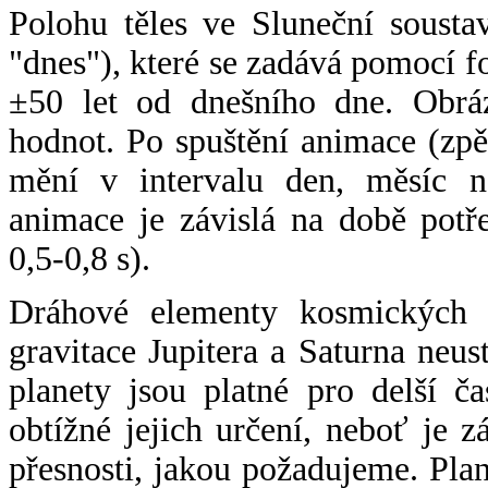
Polohu těles ve Sluneční sousta
"dnes"), které se zadává pomocí 
±50 let od dnešního dne. Obráz
hodnot. Po spuštění animace (zpě
mění v intervalu den, měsíc ne
animace je závislá na době potř
0,5-0,8 s).
Dráhové elementy kosmických t
gravitace Jupitera a Saturna neu
planety jsou platné pro delší č
obtížné jejich určení, neboť je 
přesnosti, jakou požadujeme. Pla