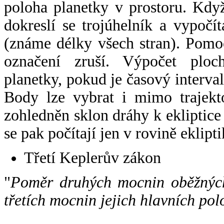
poloha planetky v prostoru. Kdy
dokreslí se trojúhelník a vypoč
(známe délky všech stran). Pomo
označení zruší. Výpočet ploch
planetky, pokud je časový interval
Body lze vybrat i mimo trajekto
zohledněn sklon dráhy k ekliptice
se pak počítají jen v rovině eklipti
Třetí Keplerův zákon
"
Poměr druhých mocnin oběžných
třetích mocnin jejich hlavních pol