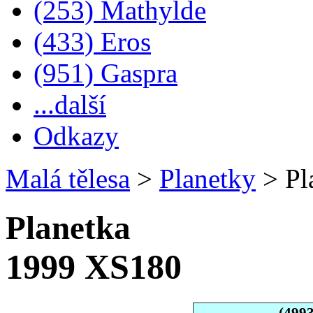
(253) Mathylde
(433) Eros
(951) Gaspra
...další
Odkazy
Malá tělesa
>
Planetky
>
Pl
Planetka
1999 XS180
(499