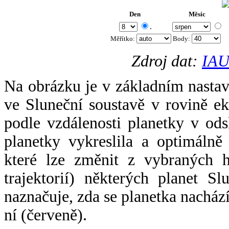
Den
Měsíc
.
Měřítko:
Body
:
Zdroj dat:
IAU
Na obrázku je v základním nastav
ve Sluneční soustavě v rovině ek
podle vzdálenosti planetky v odsl
planetky vykreslila a optimálně
které lze změnit z vybraných h
trajektorií) některých planet Sl
naznačuje, zda se planetka nacház
ní (červeně).