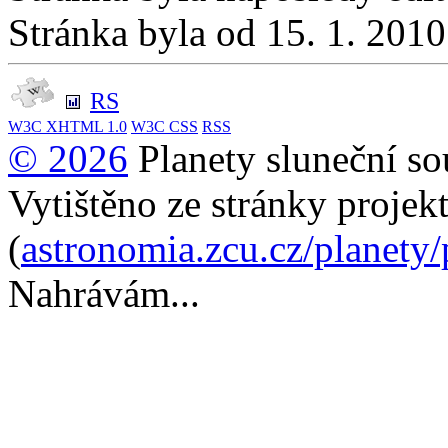
Stránka byla od 15. 1. 201
RS
W3C
XHTML 1.0
W3C
CSS
RSS
© 2026
Planety sluneční so
Vytištěno ze stránky projek
(
astronomia.zcu.cz/planety
Nahrávám...