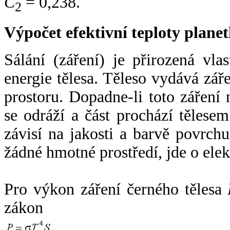
C
= 0,238.
2
Výpočet efektivní teploty plan
Sálání (záření) je přirozená vla
energie tělesa. Těleso vydává zá
prostoru. Dopadne-li toto záření n
se odráží a část prochází tělesem
závisí na jakosti a barvě povrch
žádné hmotné prostředí, jde o ele
Pro výkon záření černého tělesa
zákon