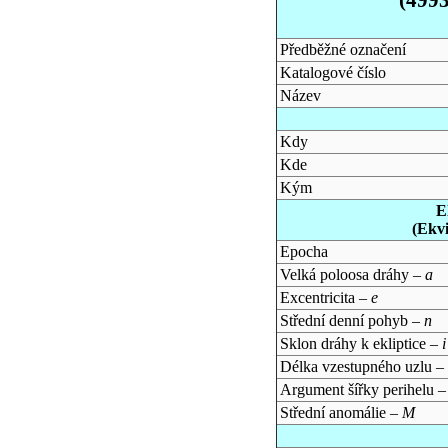
Předběžné označení
Katalogové číslo
Název
Kdy
Kde
Kým
E
(Ekv
Epocha
Velká poloosa dráhy –
a
Excentricita –
e
Střední denní pohyb –
n
Sklon dráhy k ekliptice –
i
Délka vzestupného uzlu –
Argument šířky perihelu 
Střední anomálie –
M