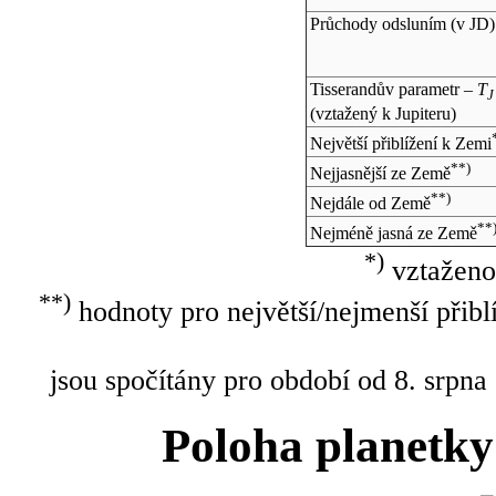
Průchody odsluním (v
JD
)
Tisserandův parametr –
T
J
(vztažený k Jupiteru)
Největší přiblížení k Zemi
**)
Nejjasnější ze Země
**)
Nejdále od Země
**
Nejméně jasná ze Země
*)
vztaženo
**)
hodnoty pro největší/nejmenší přibl
jsou spočítány pro období od 8. srpna
Poloha planetky