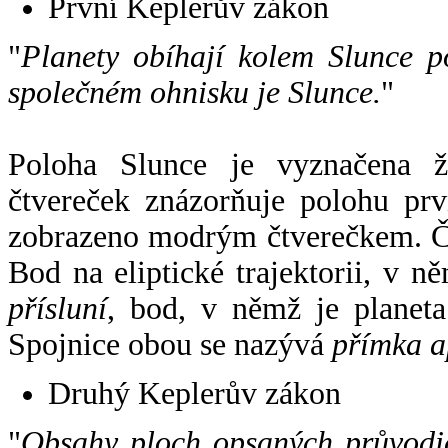
První Keplerův zákon
"
Planety obíhají kolem Slunce p
společném ohnisku je Slunce.
"
Poloha Slunce je vyznačena 
čtvereček znázorňuje polohu pr
zobrazeno modrým čtverečkem. Če
Bod na eliptické trajektorii, v n
přísluní
, bod, v němž je planet
Spojnice obou se nazývá
přímka a
Druhý Keplerův zákon
"
Obsahy ploch opsaných průvodič