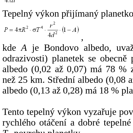
Tepelný výkon přijímaný planetko
,
kde
A
je Bondovo albedo, uvaž
odrazivosti) planetek se obecně
albedo (0,02 až 0,07) má 78 % z
než 25 km. Střední albedo (0,08 
albedo (0,13 až 0,28) má 18 % pla
Tento tepelný výkon vyzařuje po
rychlého otáčení a dobré tepelné