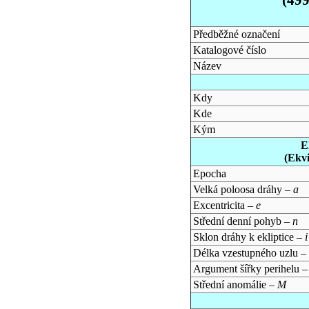
Předběžné označení
Katalogové číslo
Název
Kdy
Kde
Kým
E
(Ekv
Epocha
Velká poloosa dráhy –
a
Excentricita –
e
Střední denní pohyb –
n
Sklon dráhy k ekliptice –
i
Délka vzestupného uzlu –
Argument šířky perihelu 
Střední anomálie –
M