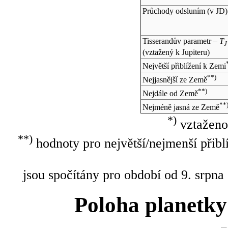
Průchody odsluním (v
JD
)
Tisserandův parametr –
T
J
(vztažený k Jupiteru)
Největší přiblížení k Zemi
**)
Nejjasnější ze Země
**)
Nejdále od Země
**
Nejméně jasná ze Země
*)
vztaženo
**)
hodnoty pro největší/nejmenší přibl
jsou spočítány pro období od 9. srpna
Poloha planetky