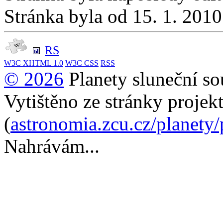
Stránka byla od 15. 1. 201
RS
W3C
XHTML 1.0
W3C
CSS
RSS
© 2026
Planety sluneční so
Vytištěno ze stránky projek
(
astronomia.zcu.cz/planety
Nahrávám...