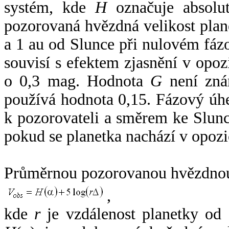
systém, kde
H
označuje absolut
pozorovaná hvězdná velikost plan
a 1 au od Slunce při nulovém fá
souvisí s efektem zjasnění v opoz
o 0,3 mag. Hodnota
G
není zná
používá hodnota 0,15. Fázový úh
k pozorovateli a směrem ke Slunc
pokud se planetka nachází v opozi
Průměrnou pozorovanou hvězdnou 
,
kde
r
je vzdálenost planetky od