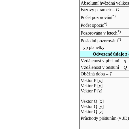
Absolutní hvězdná velikos
Fázový parametr –
G
*)
Počet pozorování
*)
Počet opozic
*)
Pozorována v letech
*)
Poslední pozorování
Typ planetky
Odvozené údaje z 
Vzdálenost v přísluní –
q
Vzdálenost v odsluní –
Q
Oběžná doba –
T
Vektor P [x]
Vektor P [y]
Vektor P [z]
Vektor Q [x]
Vektor Q [y]
Vektor Q [z]
Průchody přísluním (v
JD
)