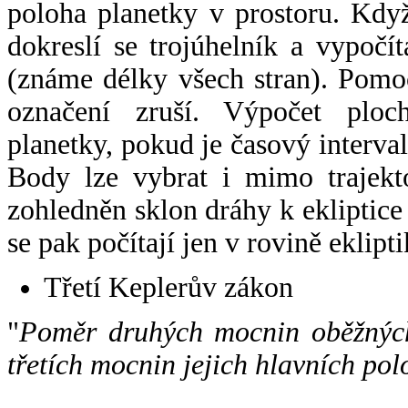
poloha planetky v prostoru. Kdy
dokreslí se trojúhelník a vypoč
(známe délky všech stran). Pomo
označení zruší. Výpočet ploch
planetky, pokud je časový interval
Body lze vybrat i mimo trajekto
zohledněn sklon dráhy k ekliptice
se pak počítají jen v rovině eklipti
Třetí Keplerův zákon
"
Poměr druhých mocnin oběžných
třetích mocnin jejich hlavních pol