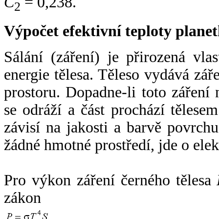
C
= 0,238.
2
Výpočet efektivní teploty plan
Sálání (záření) je přirozená vla
energie tělesa. Těleso vydává zá
prostoru. Dopadne-li toto záření n
se odráží a část prochází tělesem
závisí na jakosti a barvě povrch
žádné hmotné prostředí, jde o ele
Pro výkon záření černého tělesa
zákon