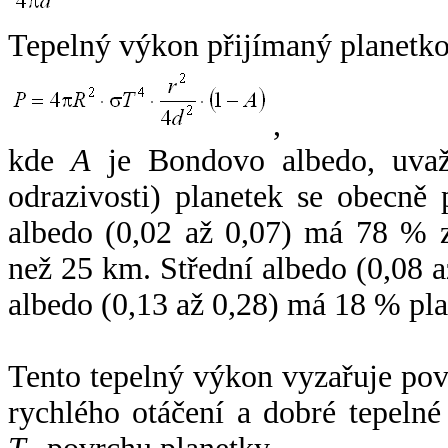
Tepelný výkon přijímaný planetko
,
kde
A
je Bondovo albedo, uvaž
odrazivosti) planetek se obecně
albedo (0,02 až 0,07) má 78 % z
než 25 km. Střední albedo (0,08 
albedo (0,13 až 0,28) má 18 % pla
Tento tepelný výkon vyzařuje po
rychlého otáčení a dobré tepelné