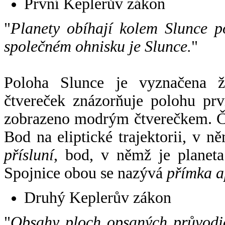
První Keplerův zákon
"
Planety obíhají kolem Slunce p
společném ohnisku je Slunce.
"
Poloha Slunce je vyznačena 
čtvereček znázorňuje polohu pr
zobrazeno modrým čtverečkem. Če
Bod na eliptické trajektorii, v n
přísluní
, bod, v němž je planet
Spojnice obou se nazývá
přímka a
Druhý Keplerův zákon
"
Obsahy ploch opsaných průvodič