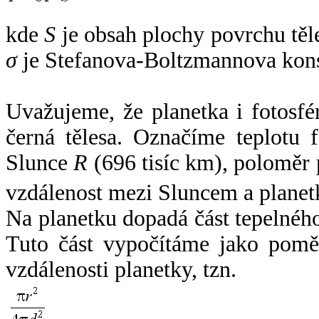
kde
S
je obsah plochy povrchu těl
σ
je Stefanova-Boltzmannova kons
Uvažujeme, že planetka i fotosfér
černá tělesa. Označíme teplotu 
Slunce
R
(696 tisíc km), poloměr
vzdálenost mezi Sluncem a plane
Na planetku dopadá část tepelnéh
Tuto část vypočítáme jako pomě
vzdálenosti planetky, tzn.