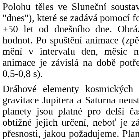
Polohu těles ve Sluneční sousta
"dnes"), které se zadává pomocí 
±50 let od dnešního dne. Obráz
hodnot. Po spuštění animace (zpě
mění v intervalu den, měsíc ne
animace je závislá na době potř
0,5-0,8 s).
Dráhové elementy kosmických t
gravitace Jupitera a Saturna neu
planety jsou platné pro delší č
obtížné jejich určení, neboť je 
přesnosti, jakou požadujeme. Pla