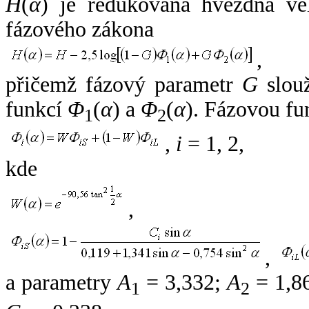
H
(
α
) je redukovaná hvězdná vel
fázového zákona
,
přičemž fázový parametr
G
slouž
funkcí
Φ
(
α
) a
Φ
(
α
). Fázovou fu
1
2
,
i
= 1, 2,
kde
,
,
a parametry
A
= 3,332;
A
= 1,8
1
2