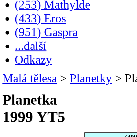
(253) Mathylde
(433) Eros
(951) Gaspra
...další
Odkazy
Malá tělesa
>
Planetky
>
Pl
Planetka
1999 YT5
(49