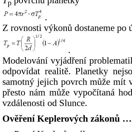
T
povrchu planetky
p
.
Z rovnosti výkonů dostaneme po 
.
Modelování vyjádření problemati
odpovídat realitě. Planetky nejso
samotný jejich povrch může mít v
přesto nám může vypočítaná hodn
vzdálenosti od Slunce.
Ověření Keplerových zákonů …