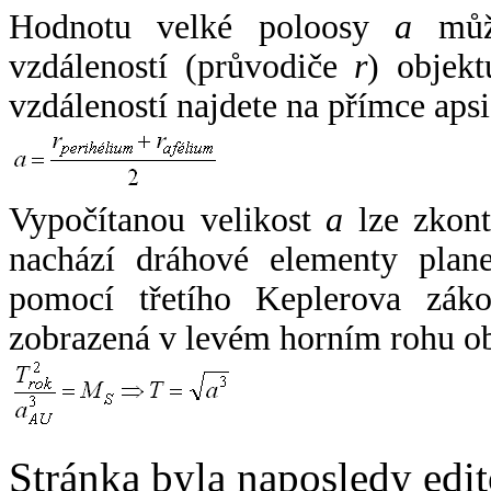
Hodnotu velké poloosy
a
může
vzdáleností (průvodiče
r
) objekt
vzdáleností najdete na přímce apsi
Vypočítanou velikost
a
lze zkont
nachází dráhové elementy plane
pomocí třetího Keplerova zák
zobrazená v levém horním rohu o
Stránka byla naposledy edi