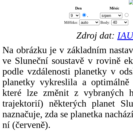
Den
Měsíc
.
Měřítko:
Body
:
Zdroj dat:
IAU
Na obrázku je v základním nastav
ve Sluneční soustavě v rovině ek
podle vzdálenosti planetky v odsl
planetky vykreslila a optimálně
které lze změnit z vybraných h
trajektorií) některých planet Sl
naznačuje, zda se planetka nacház
ní (červeně).