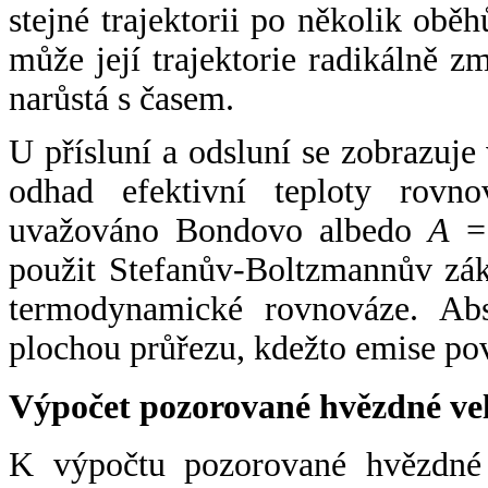
stejné trajektorii po několik oběh
může její trajektorie radikálně zm
narůstá s časem.
U přísluní a odsluní se zobrazuje
odhad efektivní teploty rovno
uvažováno Bondovo albedo
A
= 
použit Stefanův-Boltzmannův zák
termodynamické rovnováze. Abs
plochou průřezu, kdežto emise po
Výpočet pozorované hvězdné ve
K výpočtu pozorované hvězdné v