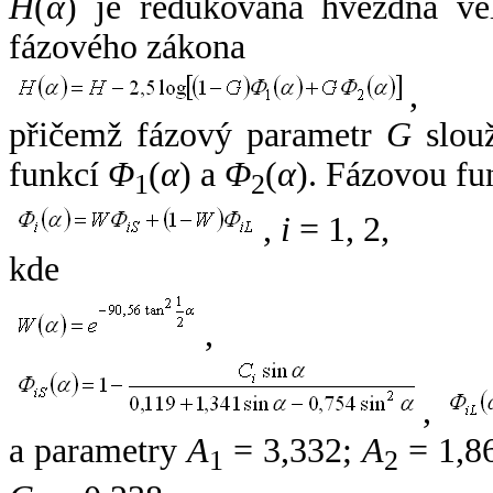
H
(
α
) je redukovaná hvězdná vel
fázového zákona
,
přičemž fázový parametr
G
slouž
funkcí
Φ
(
α
) a
Φ
(
α
). Fázovou fu
1
2
,
i
= 1, 2,
kde
,
,
a parametry
A
= 3,332;
A
= 1,8
1
2