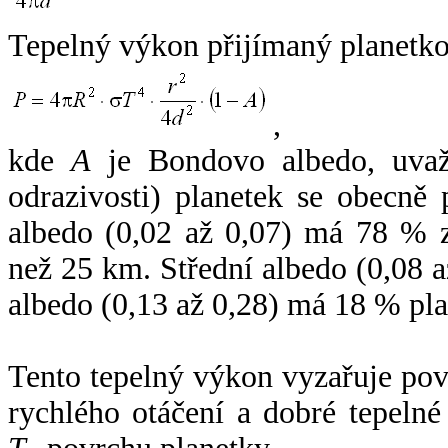
Tepelný výkon přijímaný planetko
,
kde
A
je Bondovo albedo, uvaž
odrazivosti) planetek se obecně
albedo (0,02 až 0,07) má 78 % z
než 25 km. Střední albedo (0,08 
albedo (0,13 až 0,28) má 18 % pla
Tento tepelný výkon vyzařuje po
rychlého otáčení a dobré tepelné