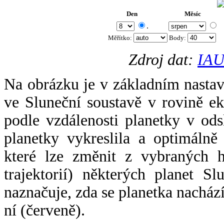
Den
Měsíc
.
Měřítko:
Body
:
Zdroj dat:
IAU
Na obrázku je v základním nastav
ve Sluneční soustavě v rovině ek
podle vzdálenosti planetky v odsl
planetky vykreslila a optimálně
které lze změnit z vybraných h
trajektorií) některých planet Sl
naznačuje, zda se planetka nacház
ní (červeně).