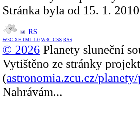
Stránka byla od 15. 1. 201
RS
W3C
XHTML 1.0
W3C
CSS
RSS
© 2026
Planety sluneční so
Vytištěno ze stránky projek
(
astronomia.zcu.cz/planety
Nahrávám...