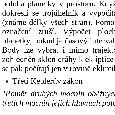
poloha planetky v prostoru. Kdy
dokreslí se trojúhelník a vypoč
(známe délky všech stran). Pomo
označení zruší. Výpočet ploch
planetky, pokud je časový interval
Body lze vybrat i mimo trajekto
zohledněn sklon dráhy k ekliptice
se pak počítají jen v rovině eklipti
Třetí Keplerův zákon
"
Poměr druhých mocnin oběžných
třetích mocnin jejich hlavních pol