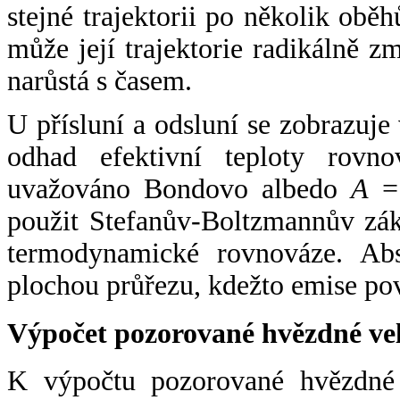
stejné trajektorii po několik oběh
může její trajektorie radikálně zm
narůstá s časem.
U přísluní a odsluní se zobrazuje
odhad efektivní teploty rovno
uvažováno Bondovo albedo
A
= 
použit Stefanův-Boltzmannův zák
termodynamické rovnováze. Abs
plochou průřezu, kdežto emise po
Výpočet pozorované hvězdné ve
K výpočtu pozorované hvězdné v