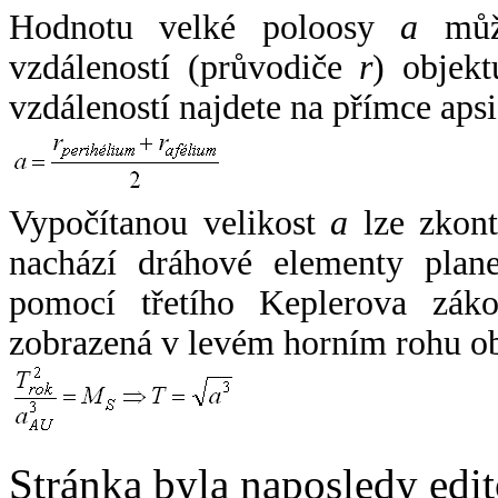
Hodnotu velké poloosy
a
může
vzdáleností (průvodiče
r
) objekt
vzdáleností najdete na přímce apsi
Vypočítanou velikost
a
lze zkont
nachází dráhové elementy plane
pomocí třetího Keplerova zák
zobrazená v levém horním rohu o
Stránka byla naposledy edi