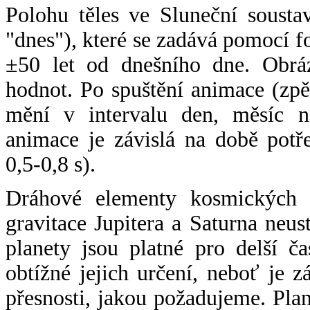
Polohu těles ve Sluneční sousta
"dnes"), které se zadává pomocí 
±50 let od dnešního dne. Obráz
hodnot. Po spuštění animace (zpě
mění v intervalu den, měsíc ne
animace je závislá na době potř
0,5-0,8 s).
Dráhové elementy kosmických t
gravitace Jupitera a Saturna neu
planety jsou platné pro delší č
obtížné jejich určení, neboť je 
přesnosti, jakou požadujeme. Pla