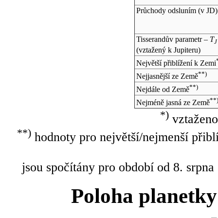
Průchody odsluním (v
JD
)
Tisserandův parametr –
T
J
(vztažený k Jupiteru)
Největší přiblížení k Zemi
**)
Nejjasnější ze Země
**)
Nejdále od Země
**
Nejméně jasná ze Země
*)
vztaženo
**)
hodnoty pro největší/nejmenší přibl
jsou spočítány pro období od 8. srpna
Poloha planetky