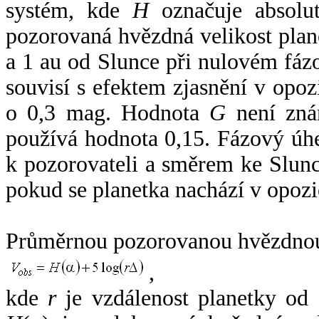
systém, kde
H
označuje absolut
pozorovaná hvězdná velikost plan
a 1 au od Slunce při nulovém fá
souvisí s efektem zjasnění v opoz
o 0,3 mag. Hodnota
G
není zná
používá hodnota 0,15. Fázový úh
k pozorovateli a směrem ke Slunc
pokud se planetka nachází v opozi
Průměrnou pozorovanou hvězdnou 
,
kde
r
je vzdálenost planetky od