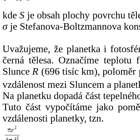
kde
S
je obsah plochy povrchu těl
σ
je Stefanova-Boltzmannova kons
Uvažujeme, že planetka i fotosfér
černá tělesa. Označíme teplotu 
Slunce
R
(696 tisíc km), poloměr
vzdálenost mezi Sluncem a plane
Na planetku dopadá část tepelnéh
Tuto část vypočítáme jako pomě
vzdálenosti planetky, tzn.