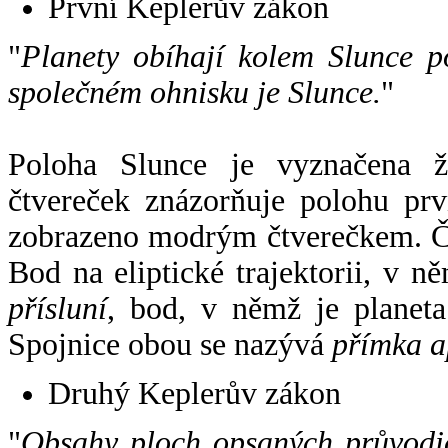
První Keplerův zákon
"
Planety obíhají kolem Slunce p
společném ohnisku je Slunce.
"
Poloha Slunce je vyznačena 
čtvereček znázorňuje polohu pr
zobrazeno modrým čtverečkem. Če
Bod na eliptické trajektorii, v n
přísluní
, bod, v němž je planet
Spojnice obou se nazývá
přímka a
Druhý Keplerův zákon
"
Obsahy ploch opsaných průvodič