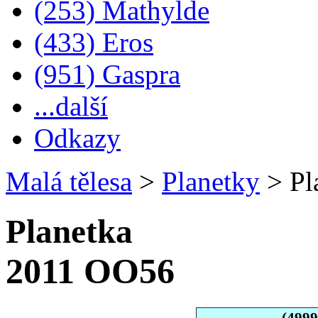
(253) Mathylde
(433) Eros
(951) Gaspra
...další
Odkazy
Malá tělesa
>
Planetky
>
Pl
Planetka
2011 OO56
(499