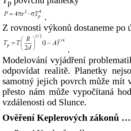
T
povrchu planetky
p
.
Z rovnosti výkonů dostaneme po 
.
Modelování vyjádření problemati
odpovídat realitě. Planetky nejso
samotný jejich povrch může mít v
přesto nám může vypočítaná hodn
vzdálenosti od Slunce.
Ověření Keplerových zákonů …