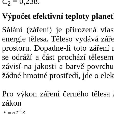
C
= 0,238.
2
Výpočet efektivní teploty plan
Sálání (záření) je přirozená vla
energie tělesa. Těleso vydává zá
prostoru. Dopadne-li toto záření n
se odráží a část prochází tělesem
závisí na jakosti a barvě povrch
žádné hmotné prostředí, jde o ele
Pro výkon záření černého tělesa
zákon