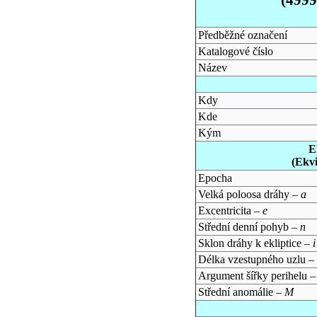
Předběžné označení
Katalogové číslo
Název
Kdy
Kde
Kým
E
(Ekv
Epocha
Velká poloosa dráhy –
a
Excentricita –
e
Střední denní pohyb –
n
Sklon dráhy k ekliptice –
i
Délka vzestupného uzlu –
Argument šířky perihelu 
Střední anomálie –
M