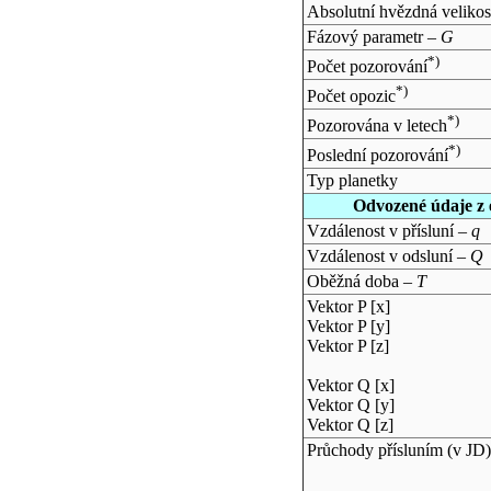
Absolutní hvězdná velikos
Fázový parametr –
G
*)
Počet pozorování
*)
Počet opozic
*)
Pozorována v letech
*)
Poslední pozorování
Typ planetky
Odvozené údaje z 
Vzdálenost v přísluní –
q
Vzdálenost v odsluní –
Q
Oběžná doba –
T
Vektor P [x]
Vektor P [y]
Vektor P [z]
Vektor Q [x]
Vektor Q [y]
Vektor Q [z]
Průchody přísluním (v
JD
)