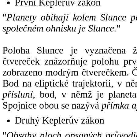
První Keplerův zákon
"
Planety obíhají kolem Slunce p
společném ohnisku je Slunce.
"
Poloha Slunce je vyznačena 
čtvereček znázorňuje polohu pr
zobrazeno modrým čtverečkem. Če
Bod na eliptické trajektorii, v n
přísluní
, bod, v němž je planet
Spojnice obou se nazývá
přímka a
Druhý Keplerův zákon
"
Obsahy ploch opsaných průvodič