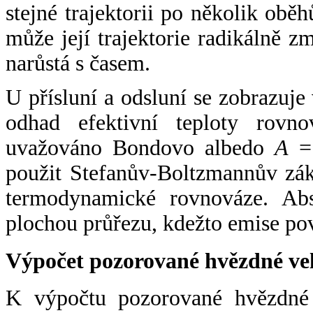
stejné trajektorii po několik oběh
může její trajektorie radikálně zm
narůstá s časem.
U přísluní a odsluní se zobrazuje
odhad efektivní teploty rovno
uvažováno Bondovo albedo
A
= 
použit Stefanův-Boltzmannův zák
termodynamické rovnováze. Abs
plochou průřezu, kdežto emise po
Výpočet pozorované hvězdné ve
K výpočtu pozorované hvězdné v