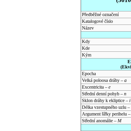
Předběžné označení
Katalogové číslo
Název
Kdy
Kde
Kým
E
(Ekv
Epocha
Velká poloosa dráhy –
a
Excentricita –
e
Střední denní pohyb –
n
Sklon dráhy k ekliptice –
i
Délka vzestupného uzlu –
Argument šířky perihelu 
Střední anomálie –
M