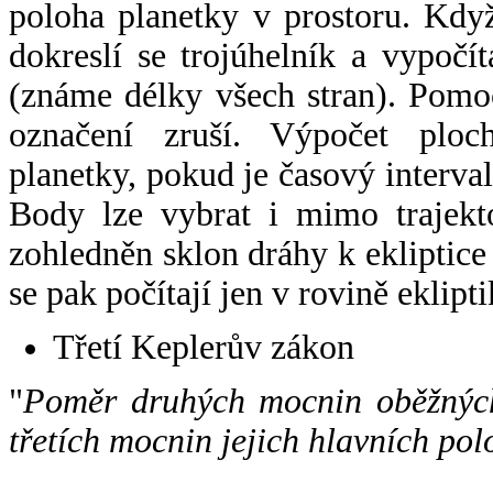
poloha planetky v prostoru. Kdy
dokreslí se trojúhelník a vypoč
(známe délky všech stran). Pomo
označení zruší. Výpočet ploch
planetky, pokud je časový interval
Body lze vybrat i mimo trajekto
zohledněn sklon dráhy k ekliptice
se pak počítají jen v rovině eklipti
Třetí Keplerův zákon
"
Poměr druhých mocnin oběžných
třetích mocnin jejich hlavních pol