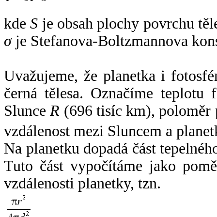
kde
S
je obsah plochy povrchu těl
σ
je Stefanova-Boltzmannova kons
Uvažujeme, že planetka i fotosfér
černá tělesa. Označíme teplotu 
Slunce
R
(696 tisíc km), poloměr
vzdálenost mezi Sluncem a plane
Na planetku dopadá část tepelnéh
Tuto část vypočítáme jako pomě
vzdálenosti planetky, tzn.