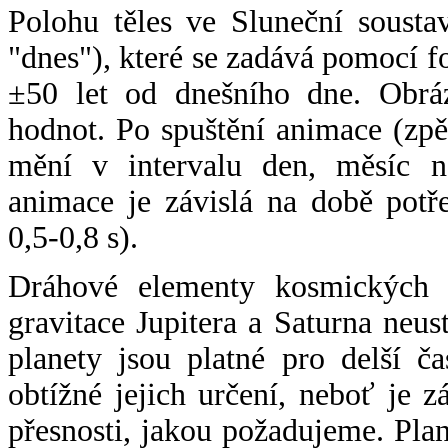
Polohu těles ve Sluneční sousta
"dnes"), které se zadává pomocí 
±50 let od dnešního dne. Obráz
hodnot. Po spuštění animace (zpě
mění v intervalu den, měsíc ne
animace je závislá na době potř
0,5-0,8 s).
Dráhové elementy kosmických t
gravitace Jupitera a Saturna neu
planety jsou platné pro delší č
obtížné jejich určení, neboť je 
přesnosti, jakou požadujeme. Pla