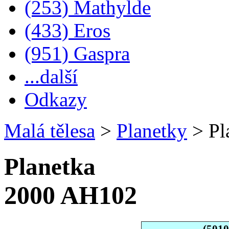
(253) Mathylde
(433) Eros
(951) Gaspra
...další
Odkazy
Malá tělesa
>
Planetky
>
Pl
Planetka
2000 AH102
(501