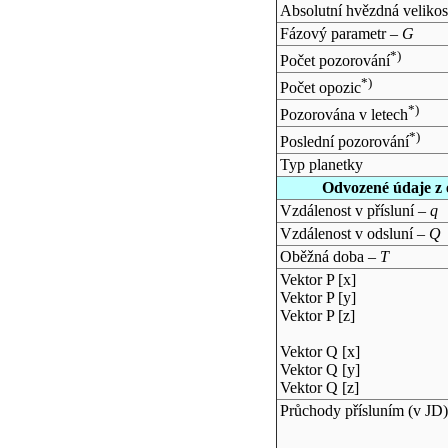
Absolutní hvězdná velikos
Fázový parametr –
G
*)
Počet pozorování
*)
Počet opozic
*)
Pozorována v letech
*)
Poslední pozorování
Typ planetky
Odvozené údaje z 
Vzdálenost v přísluní –
q
Vzdálenost v odsluní –
Q
Oběžná doba –
T
Vektor P [x]
Vektor P [y]
Vektor P [z]
Vektor Q [x]
Vektor Q [y]
Vektor Q [z]
Průchody přísluním (v
JD
)