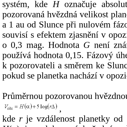
systém, kde
H
označuje absolut
pozorovaná hvězdná velikost plan
a 1 au od Slunce při nulovém fá
souvisí s efektem zjasnění v opoz
o 0,3 mag. Hodnota
G
není zná
používá hodnota 0,15. Fázový úh
k pozorovateli a směrem ke Slunc
pokud se planetka nachází v opozi
Průměrnou pozorovanou hvězdnou 
,
kde
r
je vzdálenost planetky od