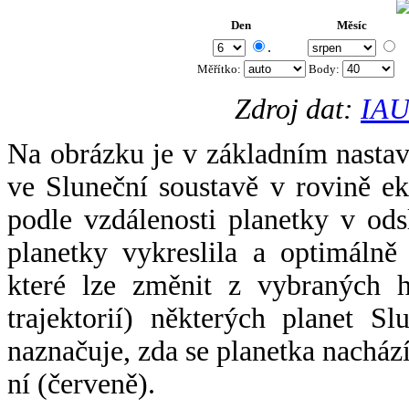
Den
Měsíc
.
Měřítko:
Body
:
Zdroj dat:
IAU
Na obrázku je v základním nastav
ve Sluneční soustavě v rovině ek
podle vzdálenosti planetky v odsl
planetky vykreslila a optimálně
které lze změnit z vybraných h
trajektorií) některých planet Sl
naznačuje, zda se planetka nacház
ní (červeně).