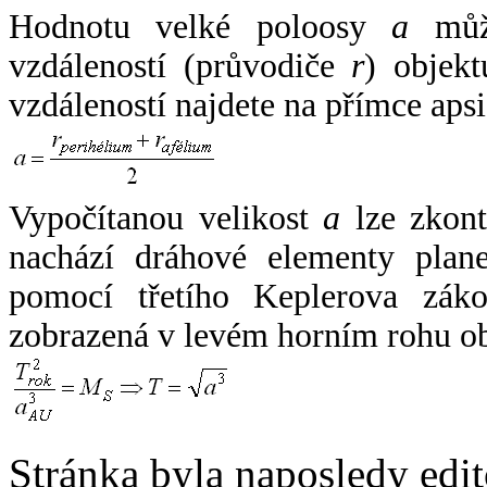
Hodnotu velké poloosy
a
může
vzdáleností (průvodiče
r
) objekt
vzdáleností najdete na přímce apsi
Vypočítanou velikost
a
lze zkont
nachází dráhové elementy plane
pomocí třetího Keplerova zák
zobrazená v levém horním rohu o
Stránka byla naposledy edi