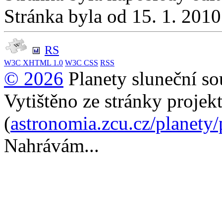
Stránka byla od 15. 1. 201
RS
W3C
XHTML 1.0
W3C
CSS
RSS
© 2026
Planety sluneční so
Vytištěno ze stránky projek
(
astronomia.zcu.cz/planety
Nahrávám...