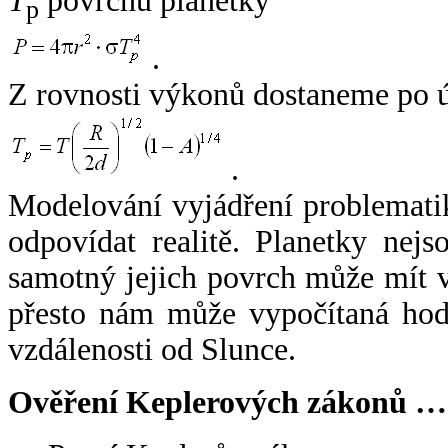
T
povrchu planetky
p
.
Z rovnosti výkonů dostaneme po 
.
Modelování vyjádření problemati
odpovídat realitě. Planetky nejso
samotný jejich povrch může mít v
přesto nám může vypočítaná hodn
vzdálenosti od Slunce.
Ověření Keplerových zákonů …