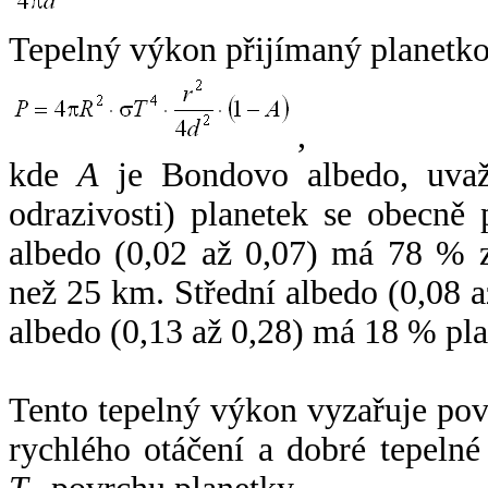
Tepelný výkon přijímaný planetko
,
kde
A
je Bondovo albedo, uvaž
odrazivosti) planetek se obecně
albedo (0,02 až 0,07) má 78 % z
než 25 km. Střední albedo (0,08 
albedo (0,13 až 0,28) má 18 % pla
Tento tepelný výkon vyzařuje po
rychlého otáčení a dobré tepelné