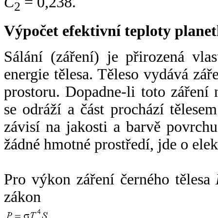
C
= 0,238.
2
Výpočet efektivní teploty plan
Sálání (záření) je přirozená vla
energie tělesa. Těleso vydává zá
prostoru. Dopadne-li toto záření n
se odráží a část prochází tělesem
závisí na jakosti a barvě povrch
žádné hmotné prostředí, jde o ele
Pro výkon záření černého tělesa
zákon