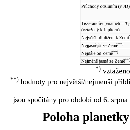
Průchody odsluním (v
JD
)
Tisserandův parametr –
T
J
(vztažený k Jupiteru)
Největší přiblížení k Zemi
**)
Nejjasnější ze Země
**)
Nejdále od Země
**
Nejméně jasná ze Země
*)
vztaženo
**)
hodnoty pro největší/nejmenší přibl
jsou spočítány pro období od 6. srpna
Poloha planetky