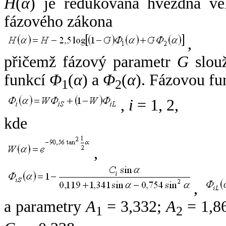
H
(
α
) je redukovaná hvězdná vel
fázového zákona
,
přičemž fázový parametr
G
slouž
funkcí
Φ
(
α
) a
Φ
(
α
). Fázovou fu
1
2
,
i
= 1, 2,
kde
,
,
a parametry
A
= 3,332;
A
= 1,8
1
2