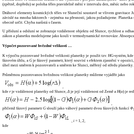
(zpětně, dopředu) se poloha těles pravidelně mění v intervalu den, měsíc nebo ro
Dráhové elementy kosmických těles ve Sluneční soustavě se vlivem gravitace Jup
závislé na mnoha faktorech - zejména na přesnosti, jakou požadujeme. Planetka se
obecně určit. Chyba narůstá s časem.
U přísluní a odsluní se zobrazuje vzdálenost objektu od Slunce, rychlost a od
zákon a planetku modelujeme jako kouli v termodynamické rovnováze. Absorpce 
Výpočet pozorované hvězdné velikosti …
K výpočtu pozorované hvězdné velikosti planetky je použit tzv. HG-systém, kd
fázovém úhlu, a
G
je fázový parametr, který souvisí s efektem zjasnění v opozic
úhel mezi směrem k pozorovateli a směrem ke Slunci, měřený od středu planetky. 
Průměrnou pozorovanou hvězdnou velikost planetky můžeme vyjádřit jako
,
kde
r
je vzdálenost planetky od Slunce,
Δ
je její vzdálenost od Země a
H
(
α
) je r
,
přičemž fázový parametr
G
slouží jako váhový parametr dvou fázových funkcí
Φ
,
i
= 1, 2,
kde