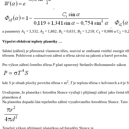
,
,
a parametry
A
= 3,332;
A
= 1,862;
B
= 0,631;
B
= 1,218;
C
= 0,986 a
C
= 0,
1
2
1
2
1
2
Výpočet efektivní teploty planetky …
Sálání (záření) je přirozená vlastnost těles, souvisí se změnami vnitřní energie 
tělesem. Pohltivost a odrazivost záření u tělesa závisí na jakosti a barvě povrch
Pro výkon záření černého tělesa
P
platí upravený Stefanův-Boltzmannův zákon
2
kde
S
je obsah plochy povrchu tělesa v m
,
T
je teplota tělesa v kelvinech a
σ
je S
Uvažujeme, že planetka i fotosféra Slunce vysílají i přijímají záření jako černá 
planetkou
d
.
Na planetku dopadá část tepelného záření vyzařovaného fotosférou Slunce. Tuto 
Tepelný výkon přijímaný planetkou od fotosféry Slunce je