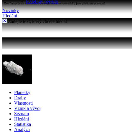
Katalogy objektů
Tato funkce je na stránkách Astronomia nová, testové otázky jsou přidávány postupně...
Novinky
Hledání
Zadejte text, který chcete hledat
Planetky
Dráhy
Vlastnosti
Vznik a vývoj
Seznam
Hledání
Statistika
Analýza