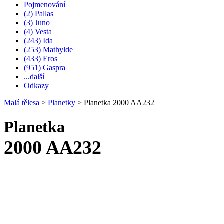
Pojmenování
(2) Pallas
(3) Juno
(4) Vesta
(243) Ida
(253) Mathylde
(433) Eros
(951) Gaspra
...další
Odkazy
Malá tělesa
>
Planetky
>
Planetka 2000 AA232
Planetka
2000 AA232