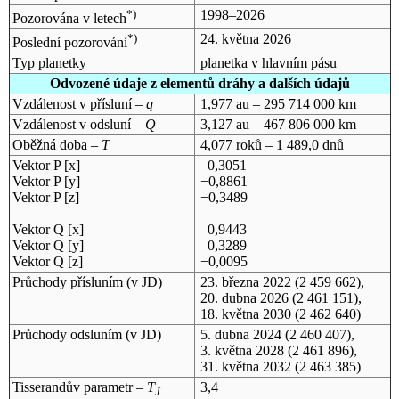
*)
1998–2026
Pozorována v letech
*)
24. května 2026
Poslední pozorování
Typ planetky
planetka v hlavním pásu
Odvozené údaje z elementů dráhy a dalších údajů
Vzdálenost v přísluní –
q
1,977 au – 295 714 000 km
Vzdálenost v odsluní –
Q
3,127 au – 467 806 000 km
Oběžná doba –
T
4,077 roků – 1 489,0 dnů
Vektor P [x]
0,3051
Vektor P [y]
−0,8861
Vektor P [z]
−0,3489
Vektor Q [x]
0,9443
Vektor Q [y]
0,3289
Vektor Q [z]
−0,0095
Průchody přísluním (v
JD
)
23. března 2022
(2 459 662),
20. dubna 2026
(2 461 151),
18. května 2030
(2 462 640)
Průchody odsluním (v
JD
)
5. dubna 2024
(2 460 407),
3. května 2028
(2 461 896),
31. května 2032
(2 463 385)
Tisserandův parametr –
T
3,4
J