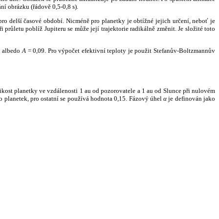
ní obrázku (řádově 0,5-0,8 s).
ro delší časové období. Nicméně pro planetky je obtížné jejich určení, neboť je
růletu poblíž Jupiteru se může její trajektorie radikálně změnit. Je složité toto
o albedo
A
= 0,09. Pro výpočet efektivní teploty je použit Stefanův-Boltzmannův
kost planetky ve vzdálenosti 1 au od pozorovatele a 1 au od Slunce při nulovém
planetek, pro ostatní se používá hodnota 0,15. Fázový úhel
α
je definován jako