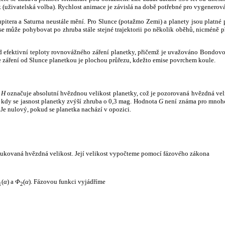
k (uživatelská volba). Rychlost animace je závislá na době potřebné pro vygenerová
itera a Saturna neustále mění. Pro Slunce (potažmo Zemi) a planety jsou platné p
 může pohybovat po zhruba stále stejné trajektorii po několik oběhů, nicméně při p
had efektivní teploty rovnovážného záření planetky, přičemž je uvažováno Bondov
záření od Slunce planetkou je plochou průřezu, kdežto emise povrchem koule.
e
H
označuje absolutní hvězdnou velikost planetky, což je pozorovaná hvězdná veli
i, kdy se jasnost planetky zvýší zhruba o 0,3 mag. Hodnota
G
není známa pro mnoho 
Je nulový, pokud se planetka nachází v opozici.
edukovaná hvězdná velikost. Její velikost vypočteme pomocí fázového zákona
(
α
) a
Φ
(
α
). Fázovou funkci vyjádříme
1
2