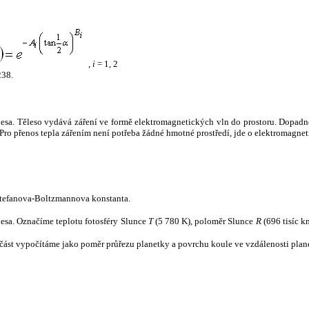
,
i
= 1, 2
238.
tělesa. Těleso vydává záření ve formě elektromagnetických vln do prostoru. Dopadne-l
u. Pro přenos tepla zářením není potřeba žádné hmotné prostředí, jde o elektromagnet
tefanova-Boltzmannova konstanta.
tělesa. Označíme teplotu fotosféry Slunce
T
(5 780 K), poloměr Slunce
R
(696 tisíc k
část vypočítáme jako poměr průřezu planetky a povrchu koule ve vzdálenosti plane