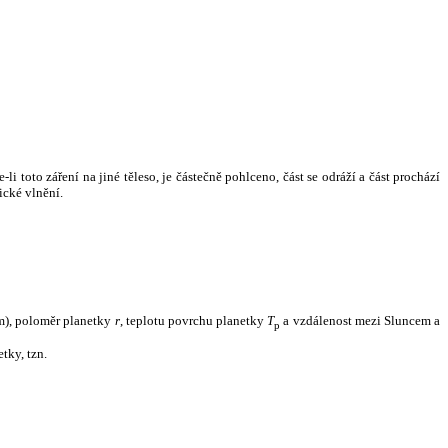
i toto záření na jiné těleso, je částečně pohlceno, část se odráží a část prochází
ické vlnění.
m), poloměr planetky
r
, teplotu povrchu planetky
T
a vzdálenost mezi Sluncem a
p
tky, tzn.