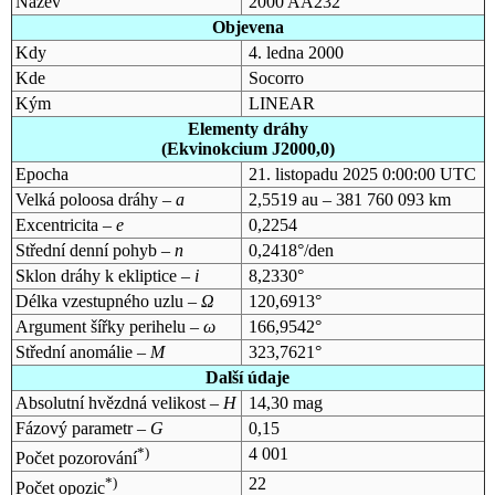
Název
2000 AA232
Objevena
Kdy
4. ledna 2000
Kde
Socorro
Kým
LINEAR
Elementy dráhy
(Ekvinokcium J2000,0)
Epocha
21. listopadu 2025 0:00:00 UTC
Velká poloosa dráhy –
a
2,5519 au – 381 760 093 km
Excentricita –
e
0,2254
Střední denní pohyb –
n
0,2418°/den
Sklon dráhy k ekliptice –
i
8,2330°
Délka vzestupného uzlu –
Ω
120,6913°
Argument šířky perihelu –
ω
166,9542°
Střední anomálie –
M
323,7621°
Další údaje
Absolutní hvězdná velikost –
H
14,30 mag
Fázový parametr –
G
0,15
*)
4 001
Počet pozorování
*)
22
Počet opozic