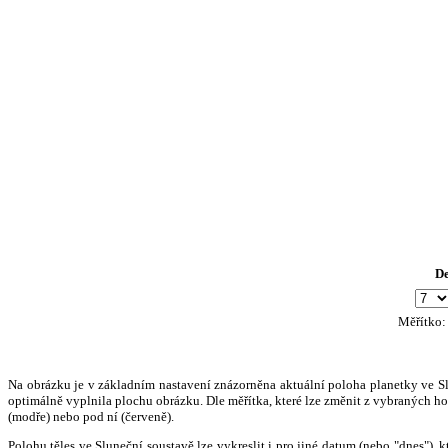
D
Měřítko
Na obrázku je v základním nastavení znázorněna aktuální poloha planetky ve Slun
optimálně vyplnila plochu obrázku. Dle měřítka, které lze změnit z vybraných hod
(modře) nebo pod ní (červeně).
Polohu těles ve Sluneční soustavě lze vykreslit i pro jiné datum (nebo "dnes")