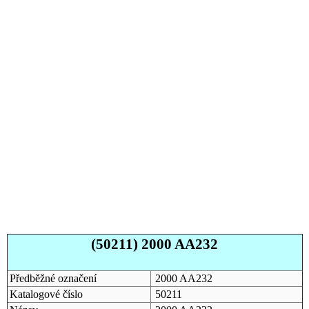
(50211) 2000 AA232
Předběžné označení
2000 AA232
Katalogové číslo
50211