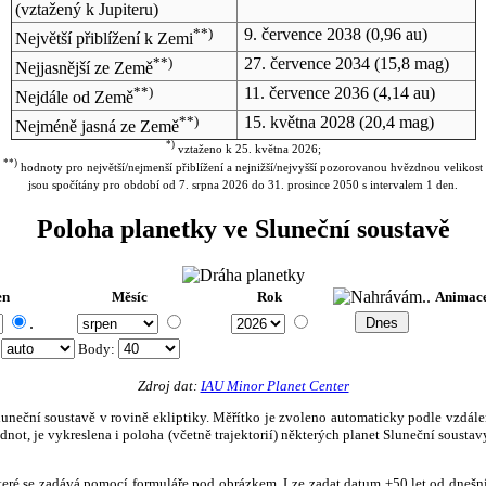
(vztažený k Jupiteru)
**)
9. července 2038
(0,96 au)
Největší přiblížení k Zemi
**)
27. července 2034
(15,8 mag)
Nejjasnější ze Země
**)
11. července 2036
(4,14 au)
Nejdále od Země
**)
15. května 2028
(20,4 mag)
Nejméně jasná ze Země
*)
vztaženo k 25. května 2026;
**)
hodnoty pro největší/nejmenší přiblížení a nejnižší/nejvyšší pozorovanou hvězdnou velikost
jsou spočítány pro období od 7. srpna 2026 do 31. prosince 2050 s intervalem 1 den.
Poloha planetky ve Sluneční soustavě
en
Měsíc
Rok
Animac
.
:
Body
:
Zdroj dat:
IAU Minor Planet Center
eční soustavě v rovině ekliptiky. Měřítko je zvoleno automaticky podle vzdálenost
not, je vykreslena i poloha (včetně trajektorií) některých planet Sluneční soustavy
, které se zadává pomocí formuláře pod obrázkem. Lze zadat datum ±50 let od dneš