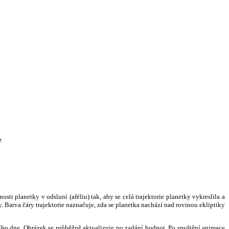
e
i planetky v odsluní (aféliu) tak, aby se celá trajektorie planetky vykreslila a
. Barva čáry trajektorie naznačuje, zda se planetka nachází nad rovinou ekliptiky
ního dne. Obrázek se průběžně aktualizuje po zadání hodnot. Po spuštění animace