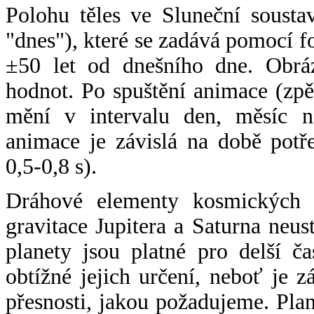
Polohu těles ve Sluneční sousta
"dnes"), které se zadává pomocí 
±50 let od dnešního dne. Obráz
hodnot. Po spuštění animace (zpě
mění v intervalu den, měsíc ne
animace je závislá na době potř
0,5-0,8 s).
Dráhové elementy kosmických t
gravitace Jupitera a Saturna neu
planety jsou platné pro delší č
obtížné jejich určení, neboť je 
přesnosti, jakou požadujeme. Pla