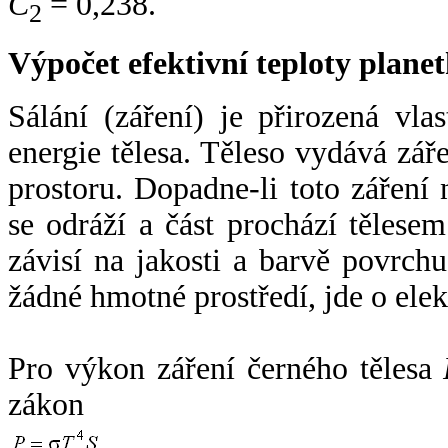
C
= 0,238.
2
Výpočet efektivní teploty plan
Sálání (záření) je přirozená vla
energie tělesa. Těleso vydává zá
prostoru. Dopadne-li toto záření n
se odráží a část prochází tělesem
závisí na jakosti a barvě povrch
žádné hmotné prostředí, jde o ele
Pro výkon záření černého tělesa
zákon