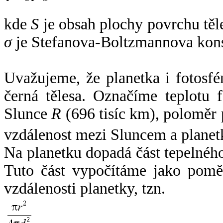
kde
S
je obsah plochy povrchu těl
σ
je Stefanova-Boltzmannova kons
Uvažujeme, že planetka i fotosfér
černá tělesa. Označíme teplotu 
Slunce
R
(696 tisíc km), poloměr
vzdálenost mezi Sluncem a plane
Na planetku dopadá část tepelnéh
Tuto část vypočítáme jako pomě
vzdálenosti planetky, tzn.