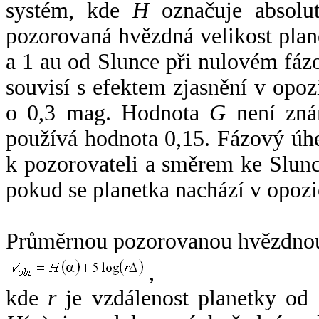
systém, kde
H
označuje absolut
pozorovaná hvězdná velikost plan
a 1 au od Slunce při nulovém fá
souvisí s efektem zjasnění v opoz
o 0,3 mag. Hodnota
G
není zná
používá hodnota 0,15. Fázový úh
k pozorovateli a směrem ke Slunc
pokud se planetka nachází v opozi
Průměrnou pozorovanou hvězdnou 
,
kde
r
je vzdálenost planetky od