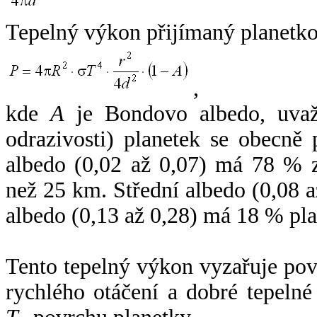
Tepelný výkon přijímaný planetko
,
kde
A
je Bondovo albedo, uvaž
odrazivosti) planetek se obecně
albedo (0,02 až 0,07) má 78 % z
než 25 km. Střední albedo (0,08 
albedo (0,13 až 0,28) má 18 % pla
Tento tepelný výkon vyzařuje po
rychlého otáčení a dobré tepelné