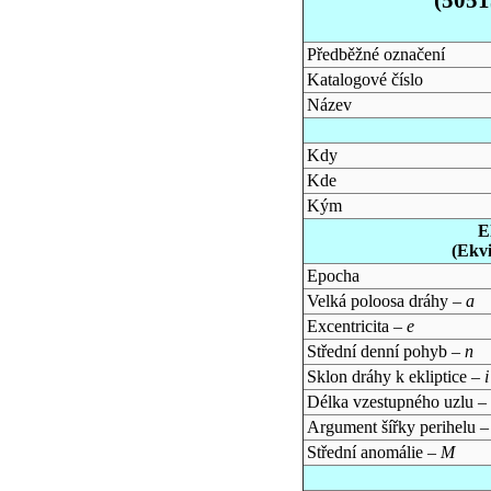
Předběžné označení
Katalogové číslo
Název
Kdy
Kde
Kým
E
(Ekv
Epocha
Velká poloosa dráhy –
a
Excentricita –
e
Střední denní pohyb –
n
Sklon dráhy k ekliptice –
i
Délka vzestupného uzlu –
Argument šířky perihelu 
Střední anomálie –
M