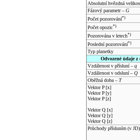
Absolutní hvězdná velikos
Fázový parametr –
G
*)
Počet pozorování
*)
Počet opozic
*)
Pozorována v letech
*)
Poslední pozorování
Typ planetky
Odvozené údaje z 
Vzdálenost v přísluní –
q
Vzdálenost v odsluní –
Q
Oběžná doba –
T
Vektor P [x]
Vektor P [y]
Vektor P [z]
Vektor Q [x]
Vektor Q [y]
Vektor Q [z]
Průchody přísluním (v
JD
)