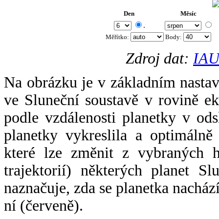
Den
Měsíc
.
Měřítko:
Body
:
Zdroj dat:
IAU
Na obrázku je v základním nastav
ve Sluneční soustavě v rovině ek
podle vzdálenosti planetky v odsl
planetky vykreslila a optimálně
které lze změnit z vybraných h
trajektorií) některých planet Sl
naznačuje, zda se planetka nacház
ní (červeně).