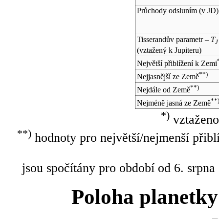
Průchody odsluním (v
JD
)
Tisserandův parametr –
T
J
(vztažený k Jupiteru)
Největší přiblížení k Zemi
**)
Nejjasnější ze Země
**)
Nejdále od Země
**
Nejméně jasná ze Země
*)
vztaženo
**)
hodnoty pro největší/nejmenší přibl
jsou spočítány pro období od 6. srpna
Poloha planetky