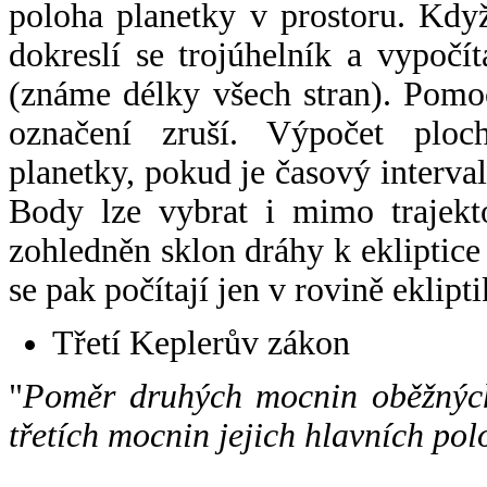
poloha planetky v prostoru. Kdy
dokreslí se trojúhelník a vypoč
(známe délky všech stran). Pomo
označení zruší. Výpočet ploch
planetky, pokud je časový interval
Body lze vybrat i mimo trajekto
zohledněn sklon dráhy k ekliptice
se pak počítají jen v rovině eklipti
Třetí Keplerův zákon
"
Poměr druhých mocnin oběžných
třetích mocnin jejich hlavních pol