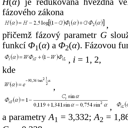
H
(
α
) je redukovaná hvězdná vel
fázového zákona
,
přičemž fázový parametr
G
slouž
funkcí
Φ
(
α
) a
Φ
(
α
). Fázovou fu
1
2
,
i
= 1, 2,
kde
,
,
a parametry
A
= 3,332;
A
= 1,8
1
2