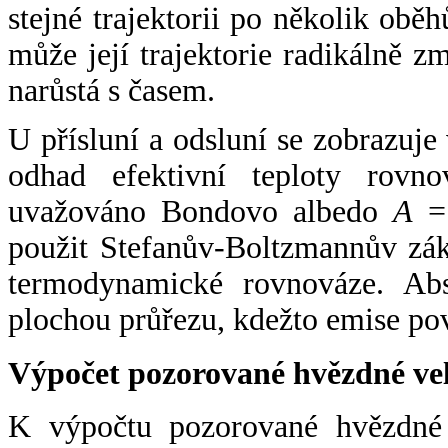
stejné trajektorii po několik oběh
může její trajektorie radikálně zm
narůstá s časem.
U přísluní a odsluní se zobrazuje
odhad efektivní teploty rovno
uvažováno Bondovo albedo
A
= 
použit Stefanův-Boltzmannův zák
termodynamické rovnováze. Abs
plochou průřezu, kdežto emise po
Výpočet pozorované hvězdné ve
K výpočtu pozorované hvězdné v