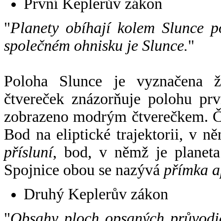
První Keplerův zákon
"
Planety obíhají kolem Slunce p
společném ohnisku je Slunce.
"
Poloha Slunce je vyznačena 
čtvereček znázorňuje polohu pr
zobrazeno modrým čtverečkem. Če
Bod na eliptické trajektorii, v n
přísluní
, bod, v němž je planet
Spojnice obou se nazývá
přímka a
Druhý Keplerův zákon
"
Obsahy ploch opsaných průvodič