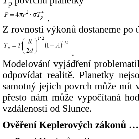
T
povrchu planetky
p
.
Z rovnosti výkonů dostaneme po 
.
Modelování vyjádření problemati
odpovídat realitě. Planetky nejso
samotný jejich povrch může mít v
přesto nám může vypočítaná hodn
vzdálenosti od Slunce.
Ověření Keplerových zákonů …