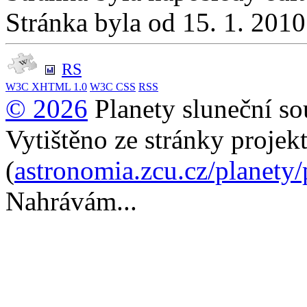
Stránka byla od 15. 1. 201
RS
W3C
XHTML 1.0
W3C
CSS
RSS
© 2026
Planety sluneční so
Vytištěno ze stránky projek
(
astronomia.zcu.cz/planety
Nahrávám...