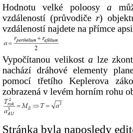
Hodnotu velké poloosy
a
může
vzdáleností (průvodiče
r
) objekt
vzdáleností najdete na přímce apsi
Vypočítanou velikost
a
lze zkont
nachází dráhové elementy plane
pomocí třetího Keplerova zák
zobrazená v levém horním rohu o
Stránka byla naposledy edi