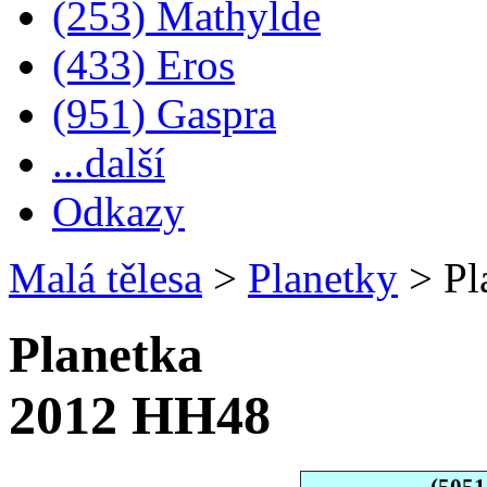
(253) Mathylde
(433) Eros
(951) Gaspra
...další
Odkazy
Malá tělesa
>
Planetky
>
Pl
Planetka
2012 HH48
(505