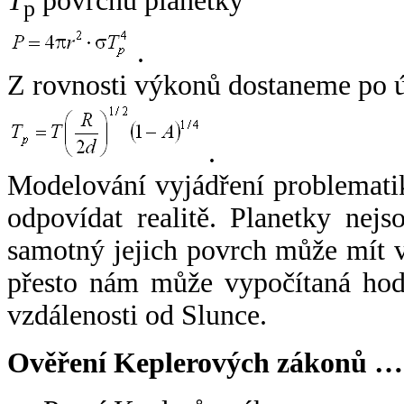
T
povrchu planetky
p
.
Z rovnosti výkonů dostaneme po 
.
Modelování vyjádření problemati
odpovídat realitě. Planetky nejso
samotný jejich povrch může mít v
přesto nám může vypočítaná hodn
vzdálenosti od Slunce.
Ověření Keplerových zákonů …