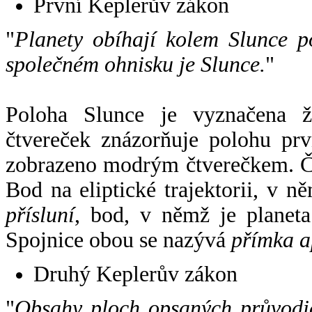
První Keplerův zákon
"
Planety obíhají kolem Slunce p
společném ohnisku je Slunce.
"
Poloha Slunce je vyznačena 
čtvereček znázorňuje polohu pr
zobrazeno modrým čtverečkem. Če
Bod na eliptické trajektorii, v n
přísluní
, bod, v němž je planet
Spojnice obou se nazývá
přímka a
Druhý Keplerův zákon
"
Obsahy ploch opsaných průvodič