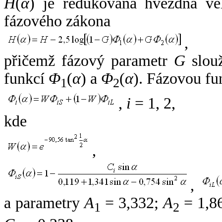
H
(
α
) je redukovaná hvězdná vel
fázového zákona
,
přičemž fázový parametr
G
slouž
funkcí
Φ
(
α
) a
Φ
(
α
). Fázovou fu
1
2
,
i
= 1, 2,
kde
,
,
a parametry
A
= 3,332;
A
= 1,8
1
2