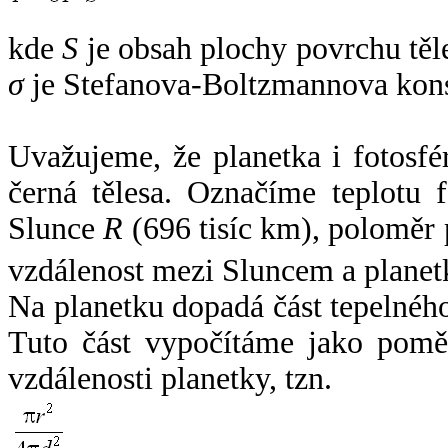
kde
S
je obsah plochy povrchu těl
σ
je Stefanova-Boltzmannova kons
Uvažujeme, že planetka i fotosfér
černá tělesa. Označíme teplotu 
Slunce
R
(696 tisíc km), poloměr
vzdálenost mezi Sluncem a plane
Na planetku dopadá část tepelnéh
Tuto část vypočítáme jako pomě
vzdálenosti planetky, tzn.