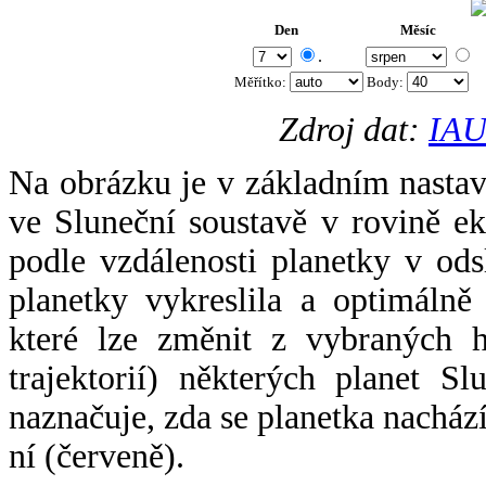
Den
Měsíc
.
Měřítko:
Body
:
Zdroj dat:
IAU
Na obrázku je v základním nastav
ve Sluneční soustavě v rovině ek
podle vzdálenosti planetky v odsl
planetky vykreslila a optimálně
které lze změnit z vybraných h
trajektorií) některých planet Sl
naznačuje, zda se planetka nacház
ní (červeně).