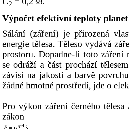
C
= 0,238.
2
Výpočet efektivní teploty plan
Sálání (záření) je přirozená vla
energie tělesa. Těleso vydává zá
prostoru. Dopadne-li toto záření n
se odráží a část prochází tělesem
závisí na jakosti a barvě povrch
žádné hmotné prostředí, jde o ele
Pro výkon záření černého tělesa
zákon