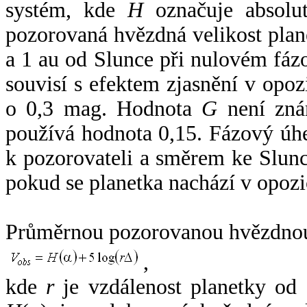
systém, kde
H
označuje absolut
pozorovaná hvězdná velikost plan
a 1 au od Slunce při nulovém fá
souvisí s efektem zjasnění v opoz
o 0,3 mag. Hodnota
G
není zná
používá hodnota 0,15. Fázový úh
k pozorovateli a směrem ke Slunc
pokud se planetka nachází v opozi
Průměrnou pozorovanou hvězdnou 
,
kde
r
je vzdálenost planetky od