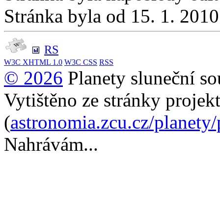
Stránka byla od 15. 1. 201
RS
W3C
XHTML 1.0
W3C
CSS
RSS
© 2026
Planety sluneční so
Vytištěno ze stránky projek
(
astronomia.zcu.cz/planety
Nahrávám...