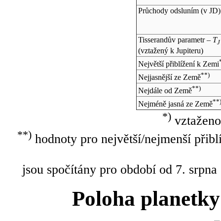
Průchody odsluním (v
JD
)
Tisserandův parametr –
T
J
(vztažený k Jupiteru)
Největší přiblížení k Zemi
**)
Nejjasnější ze Země
**)
Nejdále od Země
**
Nejméně jasná ze Země
*)
vztaženo
**)
hodnoty pro největší/nejmenší přibl
jsou spočítány pro období od 7. srpna
Poloha planetky