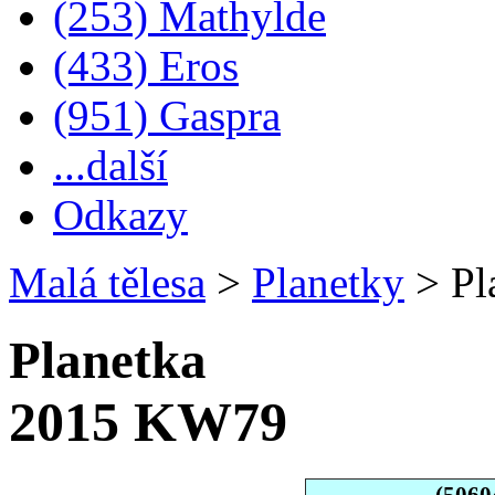
(253) Mathylde
(433) Eros
(951) Gaspra
...další
Odkazy
Malá tělesa
>
Planetky
>
Pl
Planetka
2015 KW79
(5060