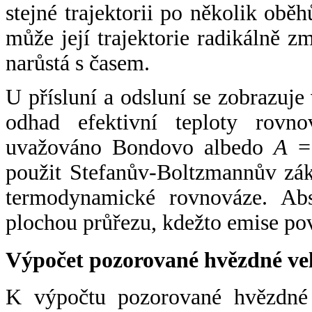
stejné trajektorii po několik oběh
může její trajektorie radikálně zm
narůstá s časem.
U přísluní a odsluní se zobrazuje
odhad efektivní teploty rovno
uvažováno Bondovo albedo
A
= 
použit Stefanův-Boltzmannův zák
termodynamické rovnováze. Abs
plochou průřezu, kdežto emise po
Výpočet pozorované hvězdné ve
K výpočtu pozorované hvězdné v