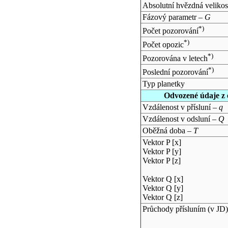
Absolutní hvězdná velikos
Fázový parametr –
G
*)
Počet pozorování
*)
Počet opozic
*)
Pozorována v letech
*)
Poslední pozorování
Typ planetky
Odvozené údaje z 
Vzdálenost v přísluní –
q
Vzdálenost v odsluní –
Q
Oběžná doba –
T
Vektor P [x]
Vektor P [y]
Vektor P [z]
Vektor Q [x]
Vektor Q [y]
Vektor Q [z]
Průchody přísluním (v
JD
)