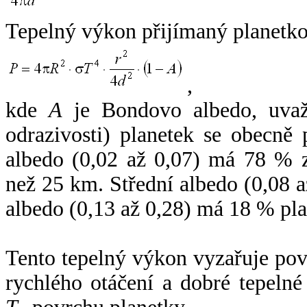
Tepelný výkon přijímaný planetko
,
kde
A
je Bondovo albedo, uvaž
odrazivosti) planetek se obecně
albedo (0,02 až 0,07) má 78 % z
než 25 km. Střední albedo (0,08 
albedo (0,13 až 0,28) má 18 % pla
Tento tepelný výkon vyzařuje po
rychlého otáčení a dobré tepelné