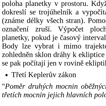
poloha planetky v prostoru. Kdy
dokreslí se trojúhelník a vypoč
(známe délky všech stran). Pomo
označení zruší. Výpočet ploch
planetky, pokud je časový interval
Body lze vybrat i mimo trajekto
zohledněn sklon dráhy k ekliptice
se pak počítají jen v rovině eklipti
Třetí Keplerův zákon
"
Poměr druhých mocnin oběžných
třetích mocnin jejich hlavních pol