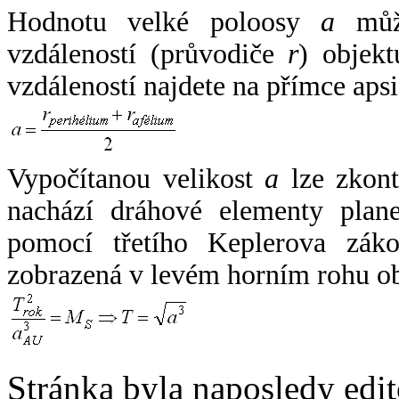
Hodnotu velké poloosy
a
může
vzdáleností (průvodiče
r
) objekt
vzdáleností najdete na přímce apsi
Vypočítanou velikost
a
lze zkont
nachází dráhové elementy plane
pomocí třetího Keplerova zák
zobrazená v levém horním rohu o
Stránka byla naposledy edi