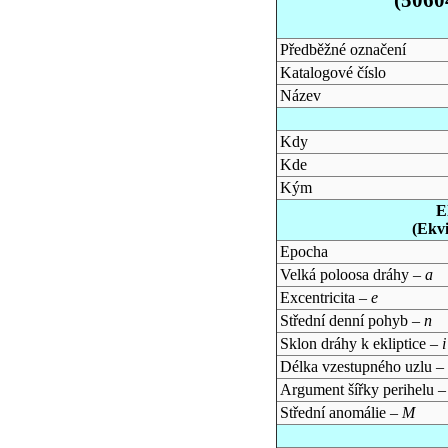
Předběžné označení
Katalogové číslo
Název
Kdy
Kde
Kým
E
(Ekv
Epocha
Velká poloosa dráhy –
a
Excentricita –
e
Střední denní pohyb –
n
Sklon dráhy k ekliptice –
i
Délka vzestupného uzlu –
Argument šířky perihelu 
Střední anomálie –
M