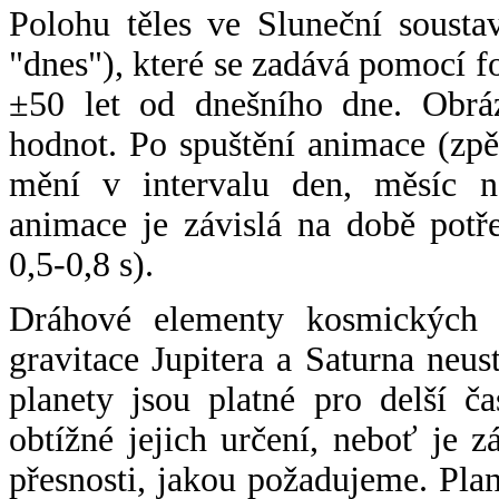
Polohu těles ve Sluneční sousta
"dnes"), které se zadává pomocí 
±50 let od dnešního dne. Obráz
hodnot. Po spuštění animace (zpě
mění v intervalu den, měsíc ne
animace je závislá na době potř
0,5-0,8 s).
Dráhové elementy kosmických t
gravitace Jupitera a Saturna neu
planety jsou platné pro delší č
obtížné jejich určení, neboť je 
přesnosti, jakou požadujeme. Pla