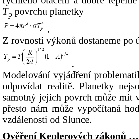
rychlého otáčení a dobré tepelné
T
povrchu planetky
p
.
Z rovnosti výkonů dostaneme po 
.
Modelování vyjádření problemati
odpovídat realitě. Planetky nejso
samotný jejich povrch může mít v
přesto nám může vypočítaná hodn
vzdálenosti od Slunce.
Ověření Keplerových zákonů …