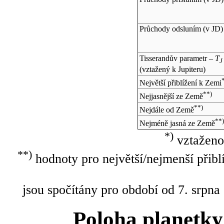
Průchody odsluním (v
JD
)
Tisserandův parametr –
T
J
(vztažený k Jupiteru)
Největší přiblížení k Zemi
**)
Nejjasnější ze Země
**)
Nejdále od Země
**
Nejméně jasná ze Země
*)
vztaženo
**)
hodnoty pro největší/nejmenší přibl
jsou spočítány pro období od 7. srpna
Poloha planetky