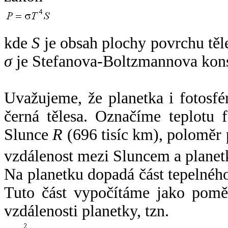
kde
S
je obsah plochy povrchu těl
σ
je Stefanova-Boltzmannova kons
Uvažujeme, že planetka i fotosfér
černá tělesa. Označíme teplotu 
Slunce
R
(696 tisíc km), poloměr
vzdálenost mezi Sluncem a plane
Na planetku dopadá část tepelnéh
Tuto část vypočítáme jako pomě
vzdálenosti planetky, tzn.