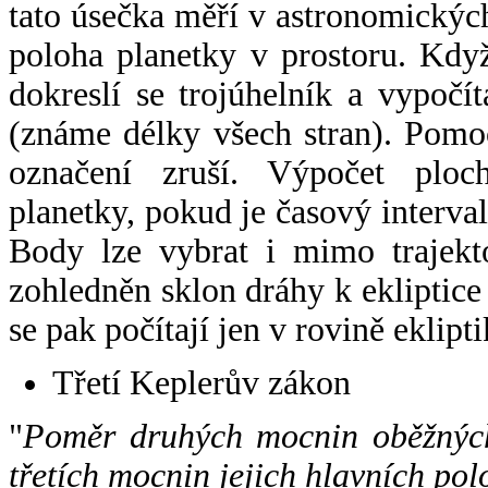
tato úsečka měří v astronomickýc
poloha planetky v prostoru. Kdy
dokreslí se trojúhelník a vypoč
(známe délky všech stran). Pomo
označení zruší. Výpočet ploch
planetky, pokud je časový interval
Body lze vybrat i mimo trajekto
zohledněn sklon dráhy k ekliptice
se pak počítají jen v rovině eklipti
Třetí Keplerův zákon
"
Poměr druhých mocnin oběžných
třetích mocnin jejich hlavních pol