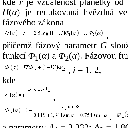
kde
r
je vzdálenost planetky od
H
(
α
) je redukovaná hvězdná vel
fázového zákona
,
přičemž fázový parametr
G
slouž
funkcí
Φ
(
α
) a
Φ
(
α
). Fázovou fu
1
2
,
i
= 1, 2,
kde
,
,
a parametry
A
= 3,332;
A
= 1,8