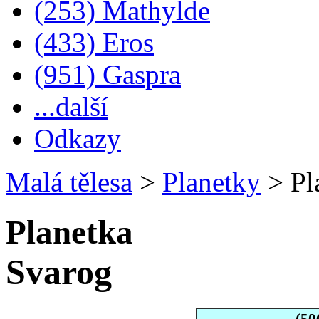
(253) Mathylde
(433) Eros
(951) Gaspra
...další
Odkazy
Malá tělesa
>
Planetky
>
Pl
Planetka
Svarog
(50