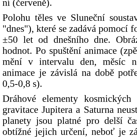
ní (červeně).
Polohu těles ve Sluneční sousta
"dnes"), které se zadává pomocí 
±50 let od dnešního dne. Obráz
hodnot. Po spuštění animace (zpě
mění v intervalu den, měsíc ne
animace je závislá na době potř
0,5-0,8 s).
Dráhové elementy kosmických t
gravitace Jupitera a Saturna neu
planety jsou platné pro delší č
obtížné jejich určení, neboť je 