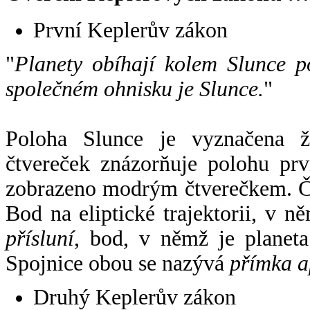
První Keplerův zákon
"
Planety obíhají kolem Slunce p
společném ohnisku je Slunce.
"
Poloha Slunce je vyznačena 
čtvereček znázorňuje polohu pr
zobrazeno modrým čtverečkem. Če
Bod na eliptické trajektorii, v n
přísluní
, bod, v němž je planet
Spojnice obou se nazývá
přímka a
Druhý Keplerův zákon