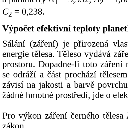
1
2
C
= 0,238.
2
Výpočet efektivní teploty plan
Sálání (záření) je přirozená vla
energie tělesa. Těleso vydává zá
prostoru. Dopadne-li toto záření n
se odráží a část prochází tělesem
závisí na jakosti a barvě povrch
žádné hmotné prostředí, jde o ele
Pro výkon záření černého tělesa
zákon