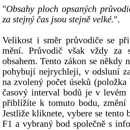
"
Obsahy ploch opsaných průvodič
za stejný čas jsou stejně velké.
".
Velikost i směr průvodiče se při
mění. Průvodič však vždy za s
obsahem. Tento zákon se někdy 
pohybují nejrychleji, v odsluní z
na zvolený počet úseků (položka 
časový interval bodů je v levém
přiblížíte k tomuto bodu, změní
Jestliže kliknete, vybere se tento
F1 a vybraný bod společně s info