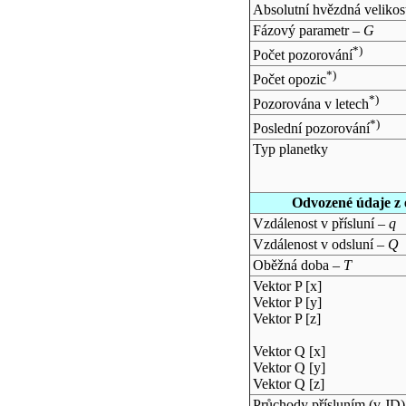
Absolutní hvězdná velikos
Fázový parametr –
G
*)
Počet pozorování
*)
Počet opozic
*)
Pozorována v letech
*)
Poslední pozorování
Typ planetky
Odvozené údaje z 
Vzdálenost v přísluní –
q
Vzdálenost v odsluní –
Q
Oběžná doba –
T
Vektor P [x]
Vektor P [y]
Vektor P [z]
Vektor Q [x]
Vektor Q [y]
Vektor Q [z]
Průchody přísluním (v
JD
)