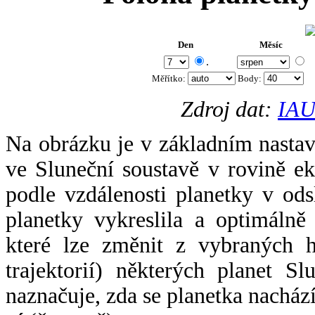
Den
Měsíc
.
Měřítko:
Body
:
Zdroj dat:
IAU
Na obrázku je v základním nastav
ve Sluneční soustavě v rovině ek
podle vzdálenosti planetky v odsl
planetky vykreslila a optimálně
které lze změnit z vybraných h
trajektorií) některých planet Sl
naznačuje, zda se planetka nacház