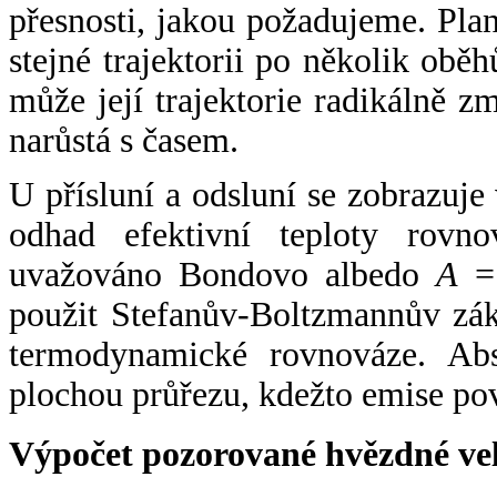
přesnosti, jakou požadujeme. Pla
stejné trajektorii po několik oběh
může její trajektorie radikálně zm
narůstá s časem.
U přísluní a odsluní se zobrazuje
odhad efektivní teploty rovno
uvažováno Bondovo albedo
A
= 
použit Stefanův-Boltzmannův zák
termodynamické rovnováze. Abs
plochou průřezu, kdežto emise po
Výpočet pozorované hvězdné ve