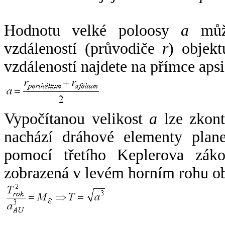
Hodnotu velké poloosy
a
může
vzdáleností (průvodiče
r
) objekt
vzdáleností najdete na přímce apsi
Vypočítanou velikost
a
lze zkont
nachází dráhové elementy plane
pomocí třetího Keplerova zák
zobrazená v levém horním rohu o