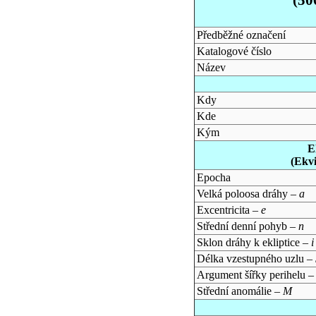
Předběžné označení
Katalogové číslo
Název
Kdy
Kde
Kým
E
(Ekv
Epocha
Velká poloosa dráhy –
a
Excentricita –
e
Střední denní pohyb –
n
Sklon dráhy k ekliptice –
i
Délka vzestupného uzlu –
Argument šířky perihelu 
Střední anomálie –
M