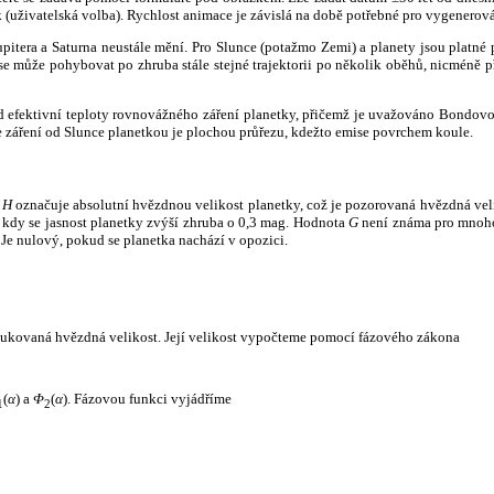
k (uživatelská volba). Rychlost animace je závislá na době potřebné pro vygenerová
itera a Saturna neustále mění. Pro Slunce (potažmo Zemi) a planety jsou platné p
 může pohybovat po zhruba stále stejné trajektorii po několik oběhů, nicméně při p
had efektivní teploty rovnovážného záření planetky, přičemž je uvažováno Bondov
záření od Slunce planetkou je plochou průřezu, kdežto emise povrchem koule.
e
H
označuje absolutní hvězdnou velikost planetky, což je pozorovaná hvězdná veli
i, kdy se jasnost planetky zvýší zhruba o 0,3 mag. Hodnota
G
není známa pro mnoho 
Je nulový, pokud se planetka nachází v opozici.
edukovaná hvězdná velikost. Její velikost vypočteme pomocí fázového zákona
(
α
) a
Φ
(
α
). Fázovou funkci vyjádříme
1
2