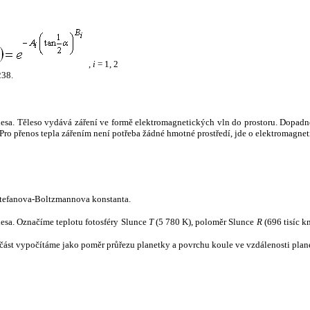
,
i
= 1, 2
238.
tělesa. Těleso vydává záření ve formě elektromagnetických vln do prostoru. Dopadne-l
u. Pro přenos tepla zářením není potřeba žádné hmotné prostředí, jde o elektromagnet
tefanova-Boltzmannova konstanta.
tělesa. Označíme teplotu fotosféry Slunce
T
(5 780 K), poloměr Slunce
R
(696 tisíc k
část vypočítáme jako poměr průřezu planetky a povrchu koule ve vzdálenosti plane