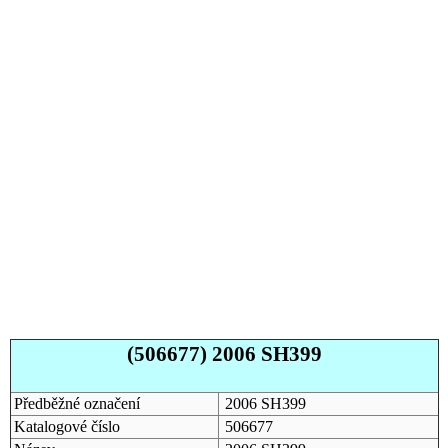
(506677) 2006 SH399
Předběžné označení
2006 SH399
Katalogové číslo
506677