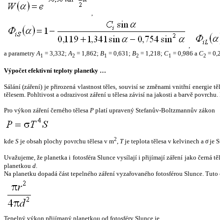
,
,
a parametry
A
= 3,332;
A
= 1,862;
B
= 0,631;
B
= 1,218;
C
= 0,986 a
C
= 0,
1
2
1
2
1
2
Výpočet efektivní teploty planetky …
Sálání (záření) je přirozená vlastnost těles, souvisí se změnami vnitřní energie 
tělesem. Pohltivost a odrazivost záření u tělesa závisí na jakosti a barvě povrch
Pro výkon záření černého tělesa
P
platí upravený Stefanův-Boltzmannův zákon
2
kde
S
je obsah plochy povrchu tělesa v m
,
T
je teplota tělesa v kelvinech a
σ
je S
Uvažujeme, že planetka i fotosféra Slunce vysílají i přijímají záření jako černá 
planetkou
d
.
Na planetku dopadá část tepelného záření vyzařovaného fotosférou Slunce. Tuto 
Tepelný výkon přijímaný planetkou od fotosféry Slunce je