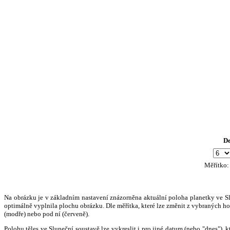
D
Měřítko
Na obrázku je v základním nastavení znázorněna aktuální poloha planetky ve Slun
optimálně vyplnila plochu obrázku. Dle měřítka, které lze změnit z vybraných hod
(modře) nebo pod ní (červeně).
Polohu těles ve Sluneční soustavě lze vykreslit i pro jiné datum (nebo "dnes")