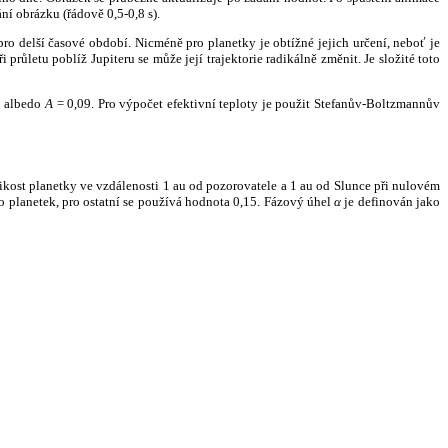
ní obrázku (řádově 0,5-0,8 s).
ro delší časové období. Nicméně pro planetky je obtížné jejich určení, neboť je
růletu poblíž Jupiteru se může její trajektorie radikálně změnit. Je složité toto
o albedo
A
= 0,09. Pro výpočet efektivní teploty je použit Stefanův-Boltzmannův
kost planetky ve vzdálenosti 1 au od pozorovatele a 1 au od Slunce při nulovém
planetek, pro ostatní se používá hodnota 0,15. Fázový úhel
α
je definován jako