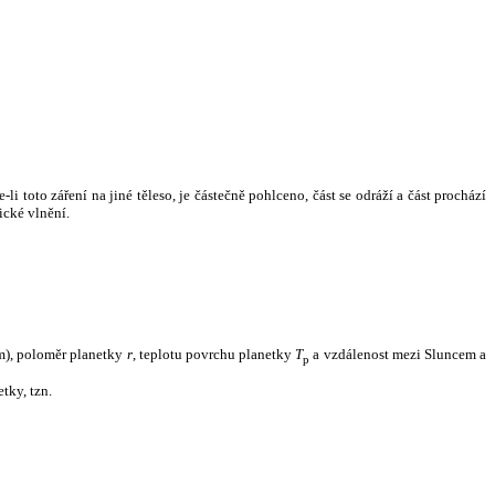
i toto záření na jiné těleso, je částečně pohlceno, část se odráží a část prochází
ické vlnění.
m), poloměr planetky
r
, teplotu povrchu planetky
T
a vzdálenost mezi Sluncem a
p
tky, tzn.