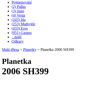
Pojmenování
(2) Pallas
(3) Juno
(4) Vesta
(243) Ida
(253) Mathylde
(433) Eros
(951) Gaspra
...další
Odkazy
Malá tělesa
>
Planetky
>
Planetka 2006 SH399
Planetka
2006 SH399