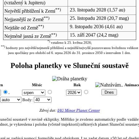
(vztažený k Jupiteru)
**)
23. listopadu 2028
(1,57 au)
Největší přiblížení k Zemi
**)
25. listopadu 2028
(20,7 mag)
Nejjasnější ze Země
**)
9. listopadu 2036
(4,61 au)
Nejdále od Země
**)
15. září 2047
(24,2 mag)
Nejméně jasná ze Země
*)
vztaženo k 25. května 2026;
**)
hodnoty pro největší/nejmenší přiblížení a nejnižší/nejvyšší pozorovanou hvězdnou velikost
jsou spočítány pro období od 6. srpna 2026 do 31. prosince 2050 s intervalem 1 den.
Poloha planetky ve Sluneční soustavě
en
Měsíc
Rok
Animac
.
:
Body
:
Zdroj dat:
IAU Minor Planet Center
eční soustavě v rovině ekliptiky. Měřítko je zvoleno automaticky podle vzdálenost
not, je vykreslena i poloha (včetně trajektorií) některých planet Sluneční soustavy
, které se zadává pomocí formuláře pod obrázkem. Lze zadat datum ±50 let od dneš