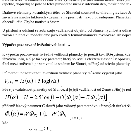
(zpětně, dopředu) se poloha těles pravidelně mění v intervalu den, měsíc nebo ro
Dráhové elementy kosmických těles ve Sluneční soustavě se vlivem gravitace Jup
závislé na mnoha faktorech - zejména na přesnosti, jakou požadujeme. Planetka se
obecně určit. Chyba narůstá s časem.
U přísluní a odsluní se zobrazuje vzdálenost objektu od Slunce, rychlost a od
zákon a planetku modelujeme jako kouli v termodynamické rovnováze. Absorpce 
Výpočet pozorované hvězdné velikosti …
K výpočtu pozorované hvězdné velikosti planetky je použit tzv. HG-systém, kd
fázovém úhlu, a
G
je fázový parametr, který souvisí s efektem zjasnění v opozic
úhel mezi směrem k pozorovateli a směrem ke Slunci, měřený od středu planetky. 
Průměrnou pozorovanou hvězdnou velikost planetky můžeme vyjádřit jako
,
kde
r
je vzdálenost planetky od Slunce,
Δ
je její vzdálenost od Země a
H
(
α
) je r
,
přičemž fázový parametr
G
slouží jako váhový parametr dvou fázových funkcí
Φ
,
i
= 1, 2,
kde