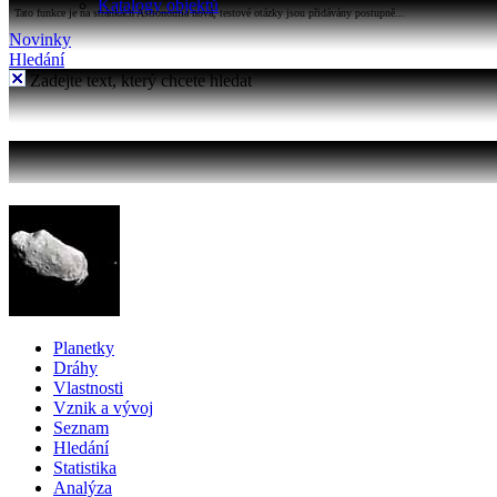
Katalogy objektů
Tato funkce je na stránkách Astronomia nová, testové otázky jsou přidávány postupně...
Novinky
Hledání
Zadejte text, který chcete hledat
Planetky
Dráhy
Vlastnosti
Vznik a vývoj
Seznam
Hledání
Statistika
Analýza