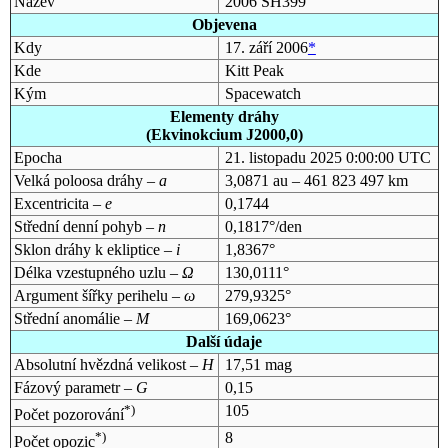
Název
2006 SH399
Objevena
Kdy
17. září 2006
*
Kde
Kitt Peak
Kým
Spacewatch
Elementy dráhy
(Ekvinokcium J2000,0)
Epocha
21. listopadu 2025 0:00:00 UTC
Velká poloosa dráhy –
a
3,0871 au – 461 823 497 km
Excentricita –
e
0,1744
Střední denní pohyb –
n
0,1817°/den
Sklon dráhy k ekliptice –
i
1,8367°
Délka vzestupného uzlu –
Ω
130,0111°
Argument šířky perihelu –
ω
279,9325°
Střední anomálie –
M
169,0623°
Další údaje
Absolutní hvězdná velikost –
H
17,51 mag
Fázový parametr –
G
0,15
*)
105
Počet pozorování
*)
8
Počet opozic