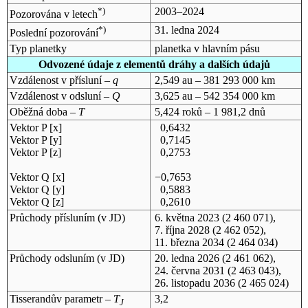
*)
2003–2024
Pozorována v letech
*)
31. ledna 2024
Poslední pozorování
Typ planetky
planetka v hlavním pásu
Odvozené údaje z elementů dráhy a dalších údajů
Vzdálenost v přísluní –
q
2,549 au – 381 293 000 km
Vzdálenost v odsluní –
Q
3,625 au – 542 354 000 km
Oběžná doba –
T
5,424 roků – 1 981,2 dnů
Vektor P [x]
0,6432
Vektor P [y]
0,7145
Vektor P [z]
0,2753
Vektor Q [x]
−0,7653
Vektor Q [y]
0,5883
Vektor Q [z]
0,2610
Průchody přísluním (v
JD
)
6. května 2023
(2 460 071),
7. října 2028
(2 462 052),
11. března 2034
(2 464 034)
Průchody odsluním (v
JD
)
20. ledna 2026
(2 461 062),
24. června 2031
(2 463 043),
26. listopadu 2036
(2 465 024)
Tisserandův parametr –
T
3,2
J