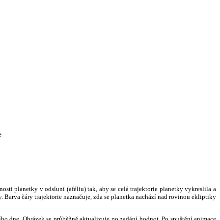
e
i planetky v odsluní (aféliu) tak, aby se celá trajektorie planetky vykreslila a
. Barva čáry trajektorie naznačuje, zda se planetka nachází nad rovinou ekliptiky
ního dne. Obrázek se průběžně aktualizuje po zadání hodnot. Po spuštění animace