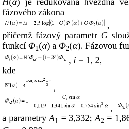
H
(
α
) je redukovaná hvězdná vel
fázového zákona
,
přičemž fázový parametr
G
slouž
funkcí
Φ
(
α
) a
Φ
(
α
). Fázovou fu
1
2
,
i
= 1, 2,
kde
,
,
a parametry
A
= 3,332;
A
= 1,8
1
2