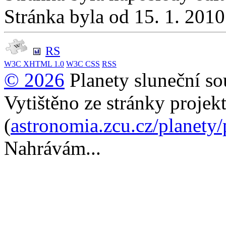
Stránka byla od 15. 1. 201
RS
W3C
XHTML 1.0
W3C
CSS
RSS
© 2026
Planety sluneční so
Vytištěno ze stránky projek
(
astronomia.zcu.cz/planety
Nahrávám...