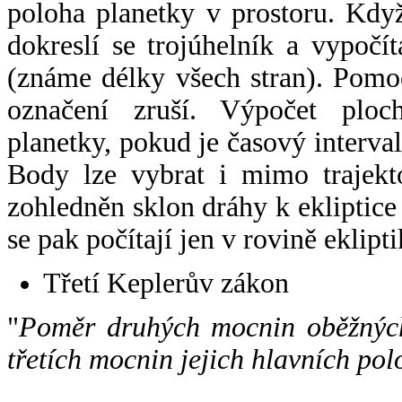
poloha planetky v prostoru. Kdy
dokreslí se trojúhelník a vypoč
(známe délky všech stran). Pomo
označení zruší. Výpočet ploch
planetky, pokud je časový interval
Body lze vybrat i mimo trajekto
zohledněn sklon dráhy k ekliptice
se pak počítají jen v rovině eklipti
Třetí Keplerův zákon
"
Poměr druhých mocnin oběžných
třetích mocnin jejich hlavních pol