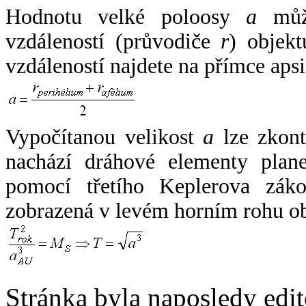
Hodnotu velké poloosy
a
může
vzdáleností (průvodiče
r
) objekt
vzdáleností najdete na přímce apsi
Vypočítanou velikost
a
lze zkont
nachází dráhové elementy plane
pomocí třetího Keplerova zák
zobrazená v levém horním rohu o
Stránka byla naposledy edi