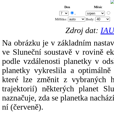
Den
Měsíc
.
Měřítko:
Body
:
Zdroj dat:
IAU
Na obrázku je v základním nastav
ve Sluneční soustavě v rovině ek
podle vzdálenosti planetky v odsl
planetky vykreslila a optimálně
které lze změnit z vybraných h
trajektorií) některých planet Sl
naznačuje, zda se planetka nacház
ní (červeně).