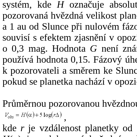
systém, kde
H
označuje absolut
pozorovaná hvězdná velikost plan
a 1 au od Slunce při nulovém fá
souvisí s efektem zjasnění v opoz
o 0,3 mag. Hodnota
G
není zná
používá hodnota 0,15. Fázový úh
k pozorovateli a směrem ke Slunc
pokud se planetka nachází v opozi
Průměrnou pozorovanou hvězdnou 
,
kde
r
je vzdálenost planetky od