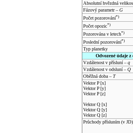
Absolutní hvězdná velikos
Fázový parametr –
G
*)
Počet pozorování
*)
Počet opozic
*)
Pozorována v letech
*)
Poslední pozorování
Typ planetky
Odvozené údaje z 
Vzdálenost v přísluní –
q
Vzdálenost v odsluní –
Q
Oběžná doba –
T
Vektor P [x]
Vektor P [y]
Vektor P [z]
Vektor Q [x]
Vektor Q [y]
Vektor Q [z]
Průchody přísluním (v
JD
)