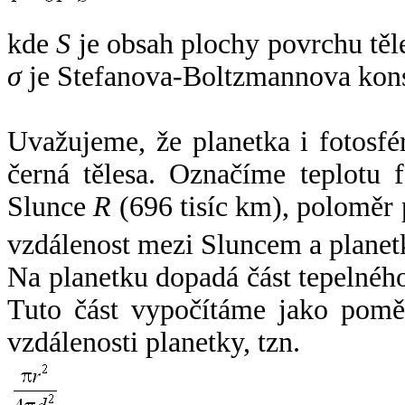
kde
S
je obsah plochy povrchu těl
σ
je Stefanova-Boltzmannova kons
Uvažujeme, že planetka i fotosfér
černá tělesa. Označíme teplotu 
Slunce
R
(696 tisíc km), poloměr
vzdálenost mezi Sluncem a plane
Na planetku dopadá část tepelnéh
Tuto část vypočítáme jako pomě
vzdálenosti planetky, tzn.