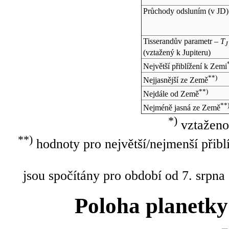
Průchody odsluním (v
JD
)
Tisserandův parametr –
T
J
(vztažený k Jupiteru)
Největší přiblížení k Zemi
**)
Nejjasnější ze Země
**)
Nejdále od Země
**
Nejméně jasná ze Země
*)
vztaženo
**)
hodnoty pro největší/nejmenší přibl
jsou spočítány pro období od 7. srpna
Poloha planetky