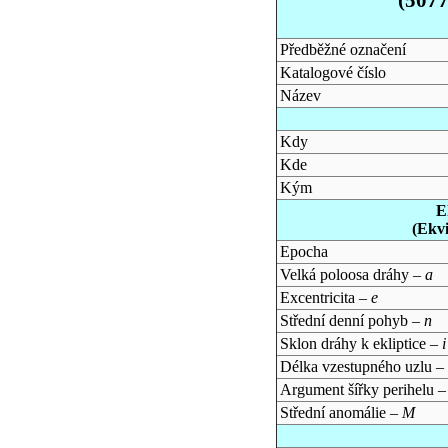
Předběžné označení
Katalogové číslo
Název
Kdy
Kde
Kým
E
(Ekv
Epocha
Velká poloosa dráhy –
a
Excentricita –
e
Střední denní pohyb –
n
Sklon dráhy k ekliptice –
i
Délka vzestupného uzlu –
Argument šířky perihelu 
Střední anomálie –
M