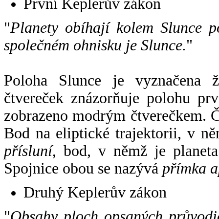
První Keplerův zákon
"
Planety obíhají kolem Slunce p
společném ohnisku je Slunce.
"
Poloha Slunce je vyznačena 
čtvereček znázorňuje polohu pr
zobrazeno modrým čtverečkem. Če
Bod na eliptické trajektorii, v n
přísluní
, bod, v němž je planet
Spojnice obou se nazývá
přímka a
Druhý Keplerův zákon
"
Obsahy ploch opsaných průvodič