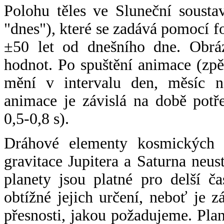
Polohu těles ve Sluneční sousta
"dnes"), které se zadává pomocí 
±50 let od dnešního dne. Obráz
hodnot. Po spuštění animace (zpě
mění v intervalu den, měsíc ne
animace je závislá na době potř
0,5-0,8 s).
Dráhové elementy kosmických t
gravitace Jupitera a Saturna neu
planety jsou platné pro delší č
obtížné jejich určení, neboť je 
přesnosti, jakou požadujeme. Pla