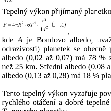
Tepelný výkon přijímaný planetko
,
kde
A
je Bondovo albedo, uvaž
odrazivosti) planetek se obecně
albedo (0,02 až 0,07) má 78 % z
než 25 km. Střední albedo (0,08 
albedo (0,13 až 0,28) má 18 % pla
Tento tepelný výkon vyzařuje po
rychlého otáčení a dobré tepelné