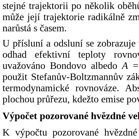
stejné trajektorii po několik oběh
může její trajektorie radikálně zm
narůstá s časem.
U přísluní a odsluní se zobrazuje
odhad efektivní teploty rovno
uvažováno Bondovo albedo
A
= 
použit Stefanův-Boltzmannův zák
termodynamické rovnováze. Abs
plochou průřezu, kdežto emise po
Výpočet pozorované hvězdné ve
K výpočtu pozorované hvězdné v