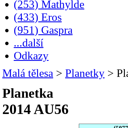
(253) Mathylde
(433) Eros
(951) Gaspra
...další
Odkazy
Malá tělesa
>
Planetky
>
Pl
Planetka
2014 AU56
(507