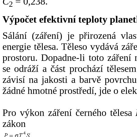
C
= 0,238.
2
Výpočet efektivní teploty plan
Sálání (záření) je přirozená vla
energie tělesa. Těleso vydává zá
prostoru. Dopadne-li toto záření n
se odráží a část prochází tělesem
závisí na jakosti a barvě povrch
žádné hmotné prostředí, jde o ele
Pro výkon záření černého tělesa
zákon