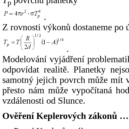
T
povrchu planetky
p
.
Z rovnosti výkonů dostaneme po 
.
Modelování vyjádření problemati
odpovídat realitě. Planetky nejso
samotný jejich povrch může mít v
přesto nám může vypočítaná hodn
vzdálenosti od Slunce.
Ověření Keplerových zákonů …