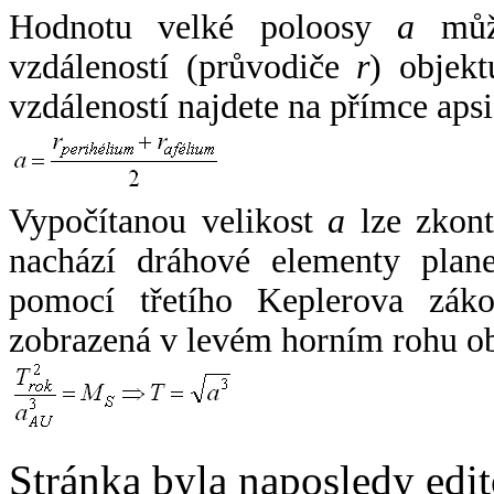
Hodnotu velké poloosy
a
může
vzdáleností (průvodiče
r
) objekt
vzdáleností najdete na přímce apsi
Vypočítanou velikost
a
lze zkont
nachází dráhové elementy plane
pomocí třetího Keplerova zák
zobrazená v levém horním rohu o
Stránka byla naposledy edi