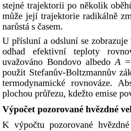
stejné trajektorii po několik oběh
může její trajektorie radikálně zm
narůstá s časem.
U přísluní a odsluní se zobrazuje
odhad efektivní teploty rovno
uvažováno Bondovo albedo
A
= 
použit Stefanův-Boltzmannův zák
termodynamické rovnováze. Abs
plochou průřezu, kdežto emise po
Výpočet pozorované hvězdné ve
K výpočtu pozorované hvězdné v