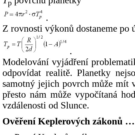
T
povrchu planetky
p
.
Z rovnosti výkonů dostaneme po 
.
Modelování vyjádření problemati
odpovídat realitě. Planetky nejso
samotný jejich povrch může mít v
přesto nám může vypočítaná hodn
vzdálenosti od Slunce.
Ověření Keplerových zákonů …