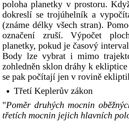
poloha planetky v prostoru. Kdy
dokreslí se trojúhelník a vypoč
(známe délky všech stran). Pomo
označení zruší. Výpočet ploch
planetky, pokud je časový interval
Body lze vybrat i mimo trajekto
zohledněn sklon dráhy k ekliptice
se pak počítají jen v rovině eklipti
Třetí Keplerův zákon
"
Poměr druhých mocnin oběžných
třetích mocnin jejich hlavních pol