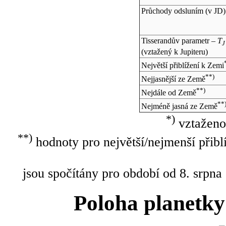
Průchody odsluním (v
JD
)
Tisserandův parametr –
T
J
(vztažený k Jupiteru)
Největší přiblížení k Zemi
**)
Nejjasnější ze Země
**)
Nejdále od Země
**
Nejméně jasná ze Země
*)
vztaženo
**)
hodnoty pro největší/nejmenší přibl
jsou spočítány pro období od 8. srpna
Poloha planetky