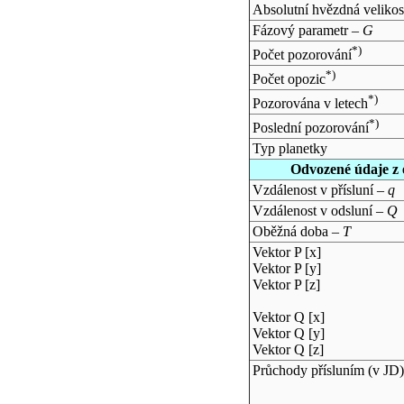
Absolutní hvězdná velikos
Fázový parametr –
G
*)
Počet pozorování
*)
Počet opozic
*)
Pozorována v letech
*)
Poslední pozorování
Typ planetky
Odvozené údaje z 
Vzdálenost v přísluní –
q
Vzdálenost v odsluní –
Q
Oběžná doba –
T
Vektor P [x]
Vektor P [y]
Vektor P [z]
Vektor Q [x]
Vektor Q [y]
Vektor Q [z]
Průchody přísluním (v
JD
)