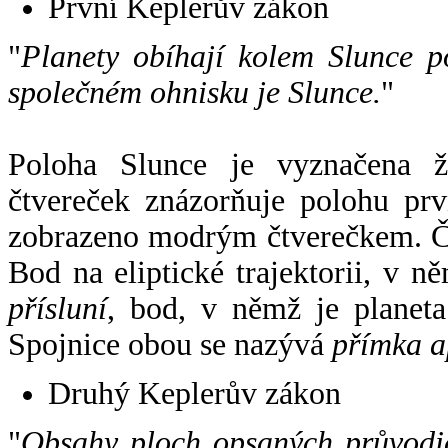
První Keplerův zákon
"
Planety obíhají kolem Slunce p
společném ohnisku je Slunce.
"
Poloha Slunce je vyznačena 
čtvereček znázorňuje polohu pr
zobrazeno modrým čtverečkem. Če
Bod na eliptické trajektorii, v n
přísluní
, bod, v němž je planet
Spojnice obou se nazývá
přímka a
Druhý Keplerův zákon
"
Obsahy ploch opsaných průvodič