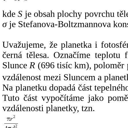
kde
S
je obsah plochy povrchu těl
σ
je Stefanova-Boltzmannova kons
Uvažujeme, že planetka i fotosfér
černá tělesa. Označíme teplotu 
Slunce
R
(696 tisíc km), poloměr
vzdálenost mezi Sluncem a plane
Na planetku dopadá část tepelnéh
Tuto část vypočítáme jako pomě
vzdálenosti planetky, tzn.