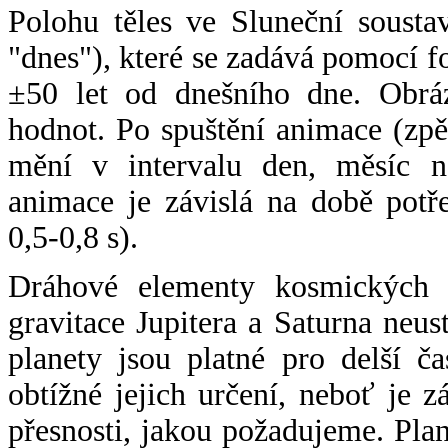
Polohu těles ve Sluneční sousta
"dnes"), které se zadává pomocí 
±50 let od dnešního dne. Obráz
hodnot. Po spuštění animace (zpě
mění v intervalu den, měsíc ne
animace je závislá na době potř
0,5-0,8 s).
Dráhové elementy kosmických t
gravitace Jupitera a Saturna neu
planety jsou platné pro delší č
obtížné jejich určení, neboť je 
přesnosti, jakou požadujeme. Pla