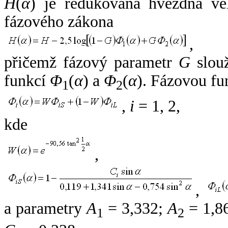
H
(
α
) je redukovaná hvězdná vel
fázového zákona
,
přičemž fázový parametr
G
slouž
funkcí
Φ
(
α
) a
Φ
(
α
). Fázovou fu
1
2
,
i
= 1, 2,
kde
,
,
a parametry
A
= 3,332;
A
= 1,8
1
2