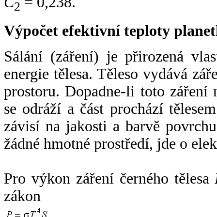
C
= 0,238.
2
Výpočet efektivní teploty plan
Sálání (záření) je přirozená vla
energie tělesa. Těleso vydává zá
prostoru. Dopadne-li toto záření n
se odráží a část prochází tělesem
závisí na jakosti a barvě povrch
žádné hmotné prostředí, jde o ele
Pro výkon záření černého tělesa
zákon