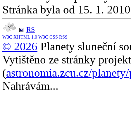
Stránka byla od 15. 1. 201
RS
W3C
XHTML 1.0
W3C
CSS
RSS
© 2026
Planety sluneční so
Vytištěno ze stránky projek
(
astronomia.zcu.cz/planety
Nahrávám...