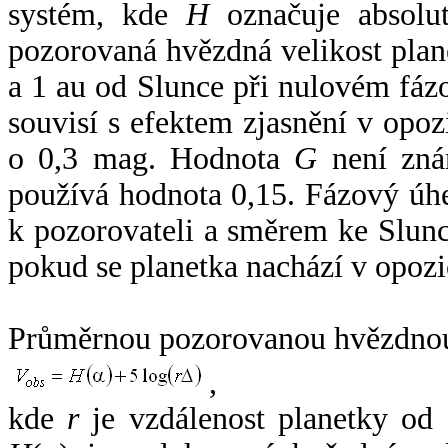
systém, kde
H
označuje absolut
pozorovaná hvězdná velikost plan
a 1 au od Slunce při nulovém fá
souvisí s efektem zjasnění v opoz
o 0,3 mag. Hodnota
G
není zná
používá hodnota 0,15. Fázový úh
k pozorovateli a směrem ke Slunc
pokud se planetka nachází v opozi
Průměrnou pozorovanou hvězdnou 
,
kde
r
je vzdálenost planetky od