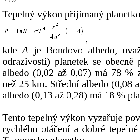
Tepelný výkon přijímaný planetko
,
kde
A
je Bondovo albedo, uvaž
odrazivosti) planetek se obecně
albedo (0,02 až 0,07) má 78 % z
než 25 km. Střední albedo (0,08 
albedo (0,13 až 0,28) má 18 % pla
Tento tepelný výkon vyzařuje po
rychlého otáčení a dobré tepelné