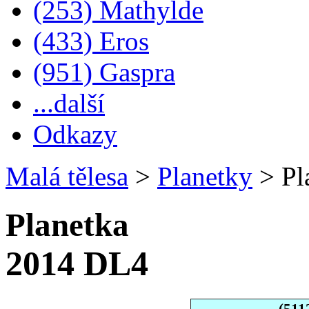
(253) Mathylde
(433) Eros
(951) Gaspra
...další
Odkazy
Malá tělesa
>
Planetky
>
Pl
Planetka
2014 DL4
(511