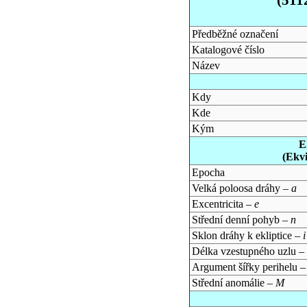
Předběžné označení
Katalogové číslo
Název
Kdy
Kde
Kým
E
(Ekv
Epocha
Velká poloosa dráhy –
a
Excentricita –
e
Střední denní pohyb –
n
Sklon dráhy k ekliptice –
i
Délka vzestupného uzlu –
Argument šířky perihelu 
Střední anomálie –
M