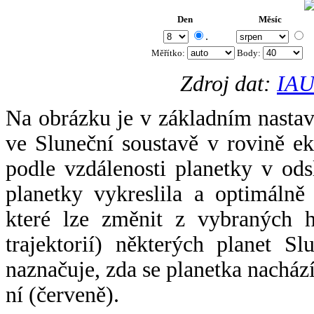
Den
Měsíc
.
Měřítko:
Body
:
Zdroj dat:
IAU
Na obrázku je v základním nastav
ve Sluneční soustavě v rovině ek
podle vzdálenosti planetky v odsl
planetky vykreslila a optimálně
které lze změnit z vybraných h
trajektorií) některých planet Sl
naznačuje, zda se planetka nacház
ní (červeně).