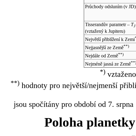
Průchody odsluním (v
JD
)
Tisserandův parametr –
T
J
(vztažený k Jupiteru)
Největší přiblížení k Zemi
**)
Nejjasnější ze Země
**)
Nejdále od Země
**
Nejméně jasná ze Země
*)
vztaženo
**)
hodnoty pro největší/nejmenší přibl
jsou spočítány pro období od 7. srpna
Poloha planetky