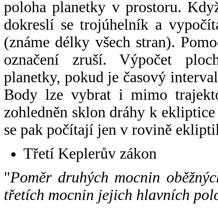
poloha planetky v prostoru. Kdy
dokreslí se trojúhelník a vypoč
(známe délky všech stran). Pomo
označení zruší. Výpočet ploch
planetky, pokud je časový interval
Body lze vybrat i mimo trajekto
zohledněn sklon dráhy k ekliptice
se pak počítají jen v rovině eklipti
Třetí Keplerův zákon
"
Poměr druhých mocnin oběžných
třetích mocnin jejich hlavních pol