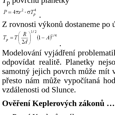
T
povrchu planetky
p
.
Z rovnosti výkonů dostaneme po 
.
Modelování vyjádření problemati
odpovídat realitě. Planetky nejso
samotný jejich povrch může mít v
přesto nám může vypočítaná hodn
vzdálenosti od Slunce.
Ověření Keplerových zákonů …