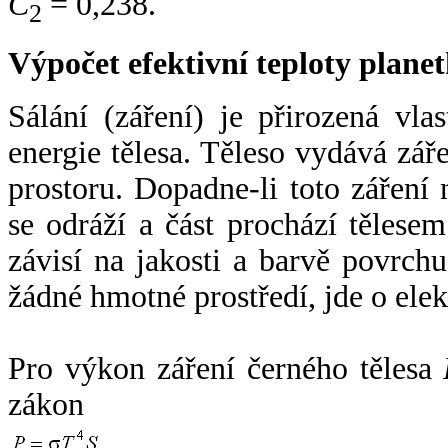
C
= 0,238.
2
Výpočet efektivní teploty plan
Sálání (záření) je přirozená vla
energie tělesa. Těleso vydává zá
prostoru. Dopadne-li toto záření n
se odráží a část prochází tělesem
závisí na jakosti a barvě povrch
žádné hmotné prostředí, jde o ele
Pro výkon záření černého tělesa
zákon