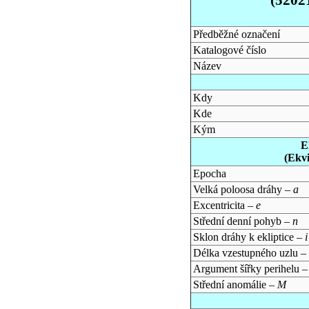
Předběžné označení
Katalogové číslo
Název
Kdy
Kde
Kým
E
(Ekv
Epocha
Velká poloosa dráhy –
a
Excentricita –
e
Střední denní pohyb –
n
Sklon dráhy k ekliptice –
i
Délka vzestupného uzlu –
Argument šířky perihelu 
Střední anomálie –
M