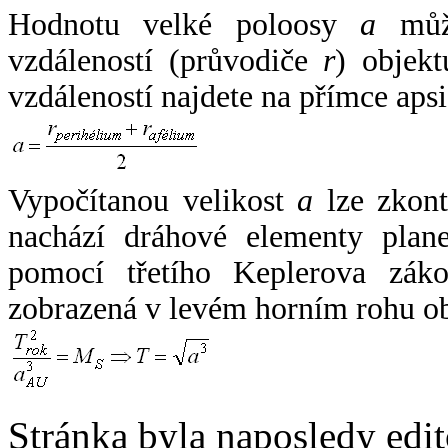
Hodnotu velké poloosy
a
může
vzdáleností (průvodiče
r
) objekt
vzdáleností najdete na přímce apsi
Vypočítanou velikost
a
lze zkont
nachází dráhové elementy plane
pomocí třetího Keplerova zák
zobrazená v levém horním rohu o
Stránka byla naposledy edi