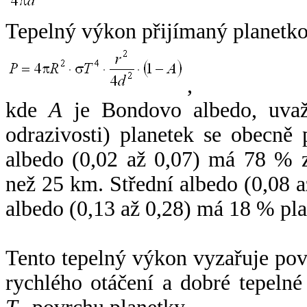
Tepelný výkon přijímaný planetko
,
kde
A
je Bondovo albedo, uvaž
odrazivosti) planetek se obecně
albedo (0,02 až 0,07) má 78 % z
než 25 km. Střední albedo (0,08 
albedo (0,13 až 0,28) má 18 % pla
Tento tepelný výkon vyzařuje po
rychlého otáčení a dobré tepelné