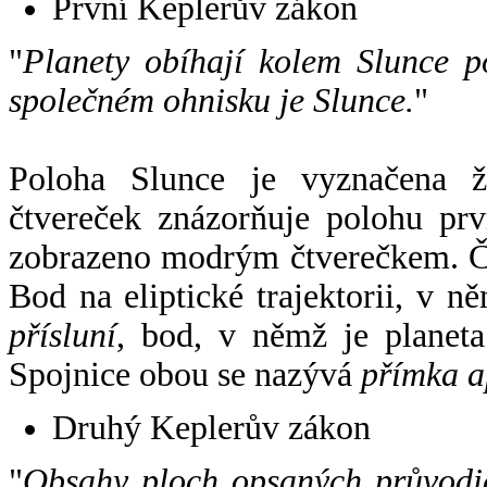
První Keplerův zákon
"
Planety obíhají kolem Slunce p
společném ohnisku je Slunce.
"
Poloha Slunce je vyznačena 
čtvereček znázorňuje polohu pr
zobrazeno modrým čtverečkem. Če
Bod na eliptické trajektorii, v n
přísluní
, bod, v němž je planet
Spojnice obou se nazývá
přímka a
Druhý Keplerův zákon
"
Obsahy ploch opsaných průvodič