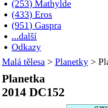
(253) Mathylde
(433) Eros
(951) Gaspra
...další
Odkazy
Malá tělesa
>
Planetky
>
Pl
Planetka
2014 DC152
(5202