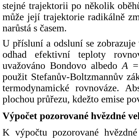
stejné trajektorii po několik oběh
může její trajektorie radikálně zm
narůstá s časem.
U přísluní a odsluní se zobrazuje
odhad efektivní teploty rovno
uvažováno Bondovo albedo
A
= 
použit Stefanův-Boltzmannův zák
termodynamické rovnováze. Abs
plochou průřezu, kdežto emise po
Výpočet pozorované hvězdné ve
K výpočtu pozorované hvězdné v