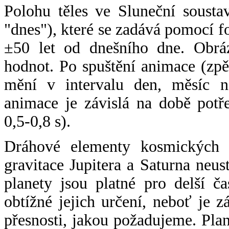
Polohu těles ve Sluneční sousta
"dnes"), které se zadává pomocí 
±50 let od dnešního dne. Obráz
hodnot. Po spuštění animace (zpě
mění v intervalu den, měsíc ne
animace je závislá na době potř
0,5-0,8 s).
Dráhové elementy kosmických t
gravitace Jupitera a Saturna neu
planety jsou platné pro delší č
obtížné jejich určení, neboť je 
přesnosti, jakou požadujeme. Pla