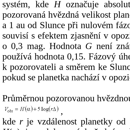
systém, kde
H
označuje absolut
pozorovaná hvězdná velikost plan
a 1 au od Slunce při nulovém fá
souvisí s efektem zjasnění v opoz
o 0,3 mag. Hodnota
G
není zná
používá hodnota 0,15. Fázový úh
k pozorovateli a směrem ke Slunc
pokud se planetka nachází v opozi
Průměrnou pozorovanou hvězdnou 
,
kde
r
je vzdálenost planetky od