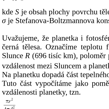
kde
S
je obsah plochy povrchu těl
σ
je Stefanova-Boltzmannova kons
Uvažujeme, že planetka i fotosfér
černá tělesa. Označíme teplotu 
Slunce
R
(696 tisíc km), poloměr
vzdálenost mezi Sluncem a plane
Na planetku dopadá část tepelnéh
Tuto část vypočítáme jako pomě
vzdálenosti planetky, tzn.