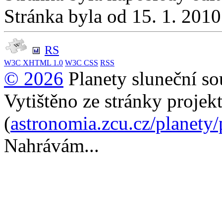
Stránka byla od 15. 1. 201
RS
W3C
XHTML 1.0
W3C
CSS
RSS
© 2026
Planety sluneční so
Vytištěno ze stránky projek
(
astronomia.zcu.cz/planety
Nahrávám...