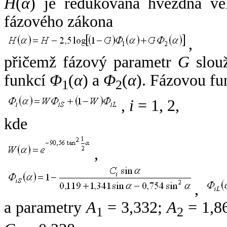
H
(
α
) je redukovaná hvězdná vel
fázového zákona
,
přičemž fázový parametr
G
slouž
funkcí
Φ
(
α
) a
Φ
(
α
). Fázovou fu
1
2
,
i
= 1, 2,
kde
,
,
a parametry
A
= 3,332;
A
= 1,8
1
2