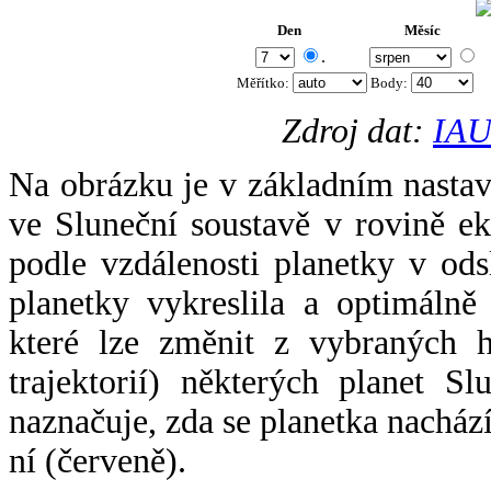
Den
Měsíc
.
Měřítko:
Body
:
Zdroj dat:
IAU
Na obrázku je v základním nastav
ve Sluneční soustavě v rovině ek
podle vzdálenosti planetky v odsl
planetky vykreslila a optimálně
které lze změnit z vybraných h
trajektorií) některých planet Sl
naznačuje, zda se planetka nacház
ní (červeně).