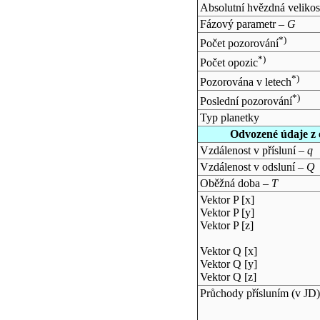
Absolutní hvězdná velikos
Fázový parametr –
G
*)
Počet pozorování
*)
Počet opozic
*)
Pozorována v letech
*)
Poslední pozorování
Typ planetky
Odvozené údaje z 
Vzdálenost v přísluní –
q
Vzdálenost v odsluní –
Q
Oběžná doba –
T
Vektor P [x]
Vektor P [y]
Vektor P [z]
Vektor Q [x]
Vektor Q [y]
Vektor Q [z]
Průchody přísluním (v
JD
)