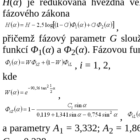
H
(
α
) je redukovaná hvězdná vel
fázového zákona
,
přičemž fázový parametr
G
slouž
funkcí
Φ
(
α
) a
Φ
(
α
). Fázovou fu
1
2
,
i
= 1, 2,
kde
,
,
a parametry
A
= 3,332;
A
= 1,8
1
2