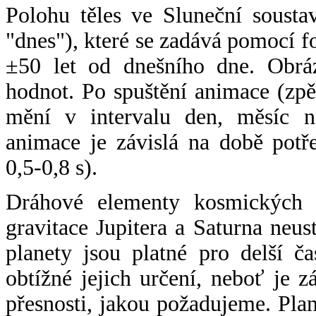
Polohu těles ve Sluneční sousta
"dnes"), které se zadává pomocí 
±50 let od dnešního dne. Obráz
hodnot. Po spuštění animace (zpě
mění v intervalu den, měsíc ne
animace je závislá na době potř
0,5-0,8 s).
Dráhové elementy kosmických t
gravitace Jupitera a Saturna neu
planety jsou platné pro delší č
obtížné jejich určení, neboť je 
přesnosti, jakou požadujeme. Pla