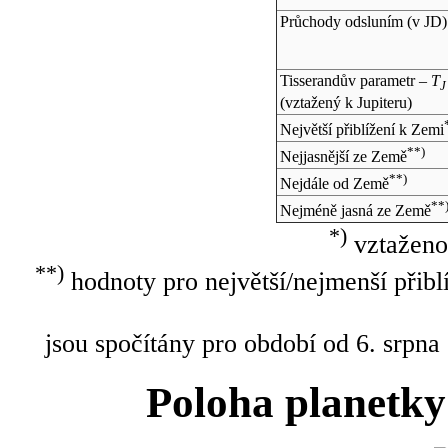
Průchody odsluním (v
JD
)
Tisserandův parametr –
T
J
(vztažený k Jupiteru)
Největší přiblížení k Zemi
**)
Nejjasnější ze Země
**)
Nejdále od Země
**
Nejméně jasná ze Země
*)
vztaženo
**)
hodnoty pro největší/nejmenší přibl
jsou spočítány pro období od 6. srpna
Poloha planetky