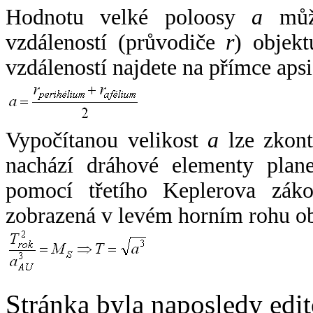
Hodnotu velké poloosy
a
může
vzdáleností (průvodiče
r
) objekt
vzdáleností najdete na přímce apsi
Vypočítanou velikost
a
lze zkont
nachází dráhové elementy plane
pomocí třetího Keplerova zák
zobrazená v levém horním rohu o
Stránka byla naposledy edi