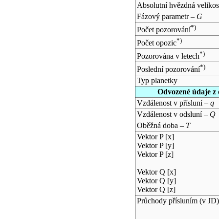
Absolutní hvězdná velikos
Fázový parametr –
G
*)
Počet pozorování
*)
Počet opozic
*)
Pozorována v letech
*)
Poslední pozorování
Typ planetky
Odvozené údaje z 
Vzdálenost v přísluní –
q
Vzdálenost v odsluní –
Q
Oběžná doba –
T
Vektor P [x]
Vektor P [y]
Vektor P [z]
Vektor Q [x]
Vektor Q [y]
Vektor Q [z]
Průchody přísluním (v
JD
)