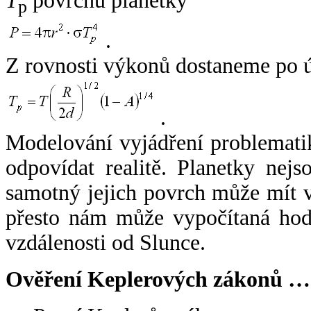
T
povrchu planetky
p
.
Z rovnosti výkonů dostaneme po 
.
Modelování vyjádření problemati
odpovídat realitě. Planetky nejso
samotný jejich povrch může mít v
přesto nám může vypočítaná hodn
vzdálenosti od Slunce.
Ověření Keplerových zákonů …