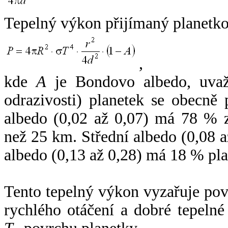
Tepelný výkon přijímaný planetko
,
kde
A
je Bondovo albedo, uvaž
odrazivosti) planetek se obecně
albedo (0,02 až 0,07) má 78 % z
než 25 km. Střední albedo (0,08 
albedo (0,13 až 0,28) má 18 % pla
Tento tepelný výkon vyzařuje po
rychlého otáčení a dobré tepelné