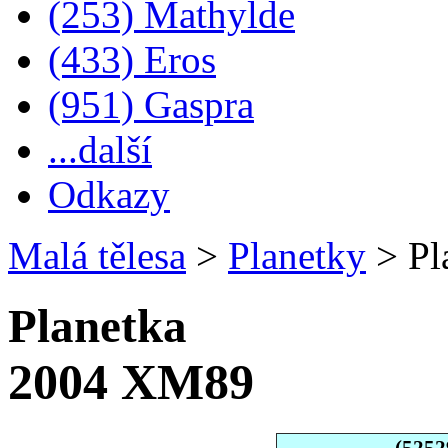
(253) Mathylde
(433) Eros
(951) Gaspra
...další
Odkazy
Malá tělesa
>
Planetky
>
Pl
Planetka
2004 XM89
(5252