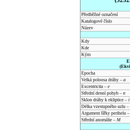
Předběžné označení
Katalogové číslo
Název
Kdy
Kde
Kým
E
(Ekv
Epocha
Velká poloosa dráhy –
a
Excentricita –
e
Střední denní pohyb –
n
Sklon dráhy k ekliptice –
i
Délka vzestupného uzlu –
Argument šířky perihelu 
Střední anomálie –
M