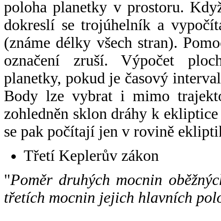
poloha planetky v prostoru. Kdy
dokreslí se trojúhelník a vypoč
(známe délky všech stran). Pomo
označení zruší. Výpočet ploch
planetky, pokud je časový interval
Body lze vybrat i mimo trajekto
zohledněn sklon dráhy k ekliptice
se pak počítají jen v rovině eklipti
Třetí Keplerův zákon
"
Poměr druhých mocnin oběžných
třetích mocnin jejich hlavních pol