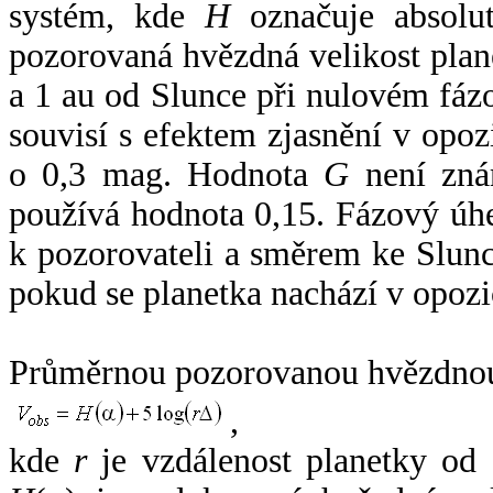
systém, kde
H
označuje absolut
pozorovaná hvězdná velikost plan
a 1 au od Slunce při nulovém fá
souvisí s efektem zjasnění v opoz
o 0,3 mag. Hodnota
G
není zná
používá hodnota 0,15. Fázový úh
k pozorovateli a směrem ke Slunc
pokud se planetka nachází v opozi
Průměrnou pozorovanou hvězdnou 
,
kde
r
je vzdálenost planetky od