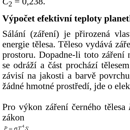
C
= 0,238.
2
Výpočet efektivní teploty plan
Sálání (záření) je přirozená vla
energie tělesa. Těleso vydává zá
prostoru. Dopadne-li toto záření n
se odráží a část prochází tělesem
závisí na jakosti a barvě povrch
žádné hmotné prostředí, jde o ele
Pro výkon záření černého tělesa
zákon