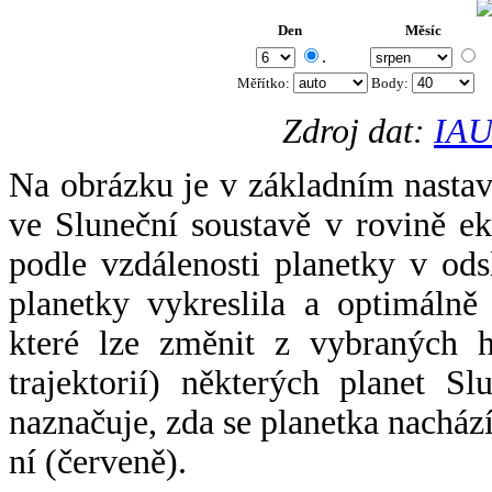
Den
Měsíc
.
Měřítko:
Body
:
Zdroj dat:
IAU
Na obrázku je v základním nastav
ve Sluneční soustavě v rovině ek
podle vzdálenosti planetky v odsl
planetky vykreslila a optimálně
které lze změnit z vybraných h
trajektorií) některých planet Sl
naznačuje, zda se planetka nacház
ní (červeně).