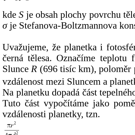
kde
S
je obsah plochy povrchu těl
σ
je Stefanova-Boltzmannova kons
Uvažujeme, že planetka i fotosfér
černá tělesa. Označíme teplotu 
Slunce
R
(696 tisíc km), poloměr
vzdálenost mezi Sluncem a plane
Na planetku dopadá část tepelnéh
Tuto část vypočítáme jako pomě
vzdálenosti planetky, tzn.