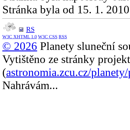
Stránka byla od 15. 1. 201
RS
W3C
XHTML 1.0
W3C
CSS
RSS
© 2026
Planety sluneční so
Vytištěno ze stránky projek
(
astronomia.zcu.cz/planety
Nahrávám...