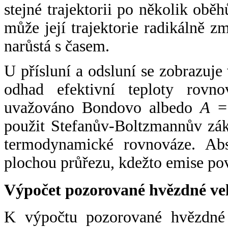
stejné trajektorii po několik oběh
může její trajektorie radikálně zm
narůstá s časem.
U přísluní a odsluní se zobrazuje
odhad efektivní teploty rovno
uvažováno Bondovo albedo
A
= 
použit Stefanův-Boltzmannův zák
termodynamické rovnováze. Abs
plochou průřezu, kdežto emise po
Výpočet pozorované hvězdné ve
K výpočtu pozorované hvězdné v