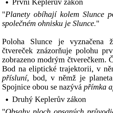
První Keplerův zákon
"
Planety obíhají kolem Slunce p
společném ohnisku je Slunce.
"
Poloha Slunce je vyznačena 
čtvereček znázorňuje polohu pr
zobrazeno modrým čtverečkem. Če
Bod na eliptické trajektorii, v n
přísluní
, bod, v němž je planet
Spojnice obou se nazývá
přímka a
Druhý Keplerův zákon
"
Obsahy ploch opsaných průvodič