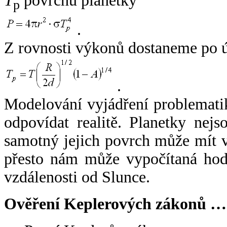
T
povrchu planetky
p
.
Z rovnosti výkonů dostaneme po 
.
Modelování vyjádření problemati
odpovídat realitě. Planetky nejso
samotný jejich povrch může mít v
přesto nám může vypočítaná hodn
vzdálenosti od Slunce.
Ověření Keplerových zákonů …