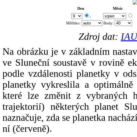
Den
Měsíc
.
Měřítko:
Body
:
Zdroj dat:
IAU
Na obrázku je v základním nastav
ve Sluneční soustavě v rovině ek
podle vzdálenosti planetky v odsl
planetky vykreslila a optimálně
které lze změnit z vybraných h
trajektorií) některých planet Sl
naznačuje, zda se planetka nacház
ní (červeně).