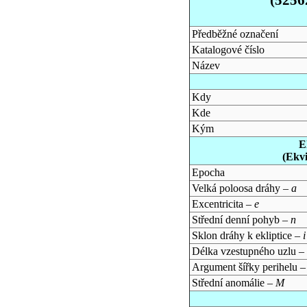
Předběžné označení
Katalogové číslo
Název
Kdy
Kde
Kým
E
(Ekv
Epocha
Velká poloosa dráhy –
a
Excentricita –
e
Střední denní pohyb –
n
Sklon dráhy k ekliptice –
i
Délka vzestupného uzlu –
Argument šířky perihelu 
Střední anomálie –
M