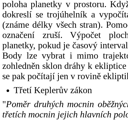
poloha planetky v prostoru. Kdy
dokreslí se trojúhelník a vypoč
(známe délky všech stran). Pomo
označení zruší. Výpočet ploch
planetky, pokud je časový interval
Body lze vybrat i mimo trajekto
zohledněn sklon dráhy k ekliptice
se pak počítají jen v rovině eklipti
Třetí Keplerův zákon
"
Poměr druhých mocnin oběžných
třetích mocnin jejich hlavních pol