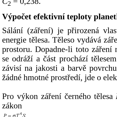
C
= 0,238.
2
Výpočet efektivní teploty plan
Sálání (záření) je přirozená vla
energie tělesa. Těleso vydává zá
prostoru. Dopadne-li toto záření n
se odráží a část prochází tělesem
závisí na jakosti a barvě povrch
žádné hmotné prostředí, jde o ele
Pro výkon záření černého tělesa
zákon