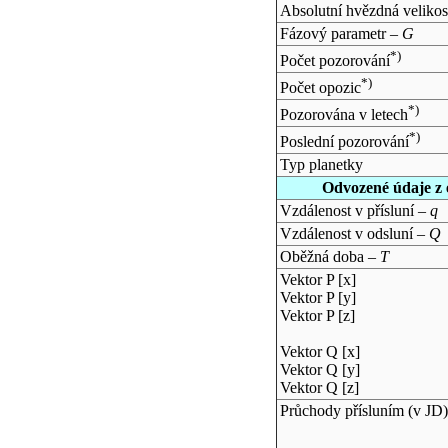
Absolutní hvězdná velikos
Fázový parametr –
G
*)
Počet pozorování
*)
Počet opozic
*)
Pozorována v letech
*)
Poslední pozorování
Typ planetky
Odvozené údaje z 
Vzdálenost v přísluní –
q
Vzdálenost v odsluní –
Q
Oběžná doba –
T
Vektor P [x]
Vektor P [y]
Vektor P [z]
Vektor Q [x]
Vektor Q [y]
Vektor Q [z]
Průchody přísluním (v
JD
)