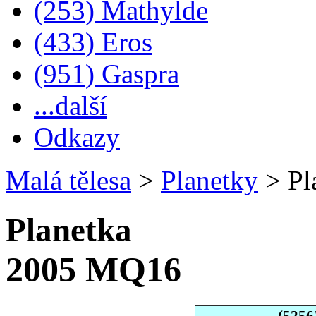
(253) Mathylde
(433) Eros
(951) Gaspra
...další
Odkazy
Malá tělesa
>
Planetky
>
Pl
Planetka
2005 MQ16
(5256