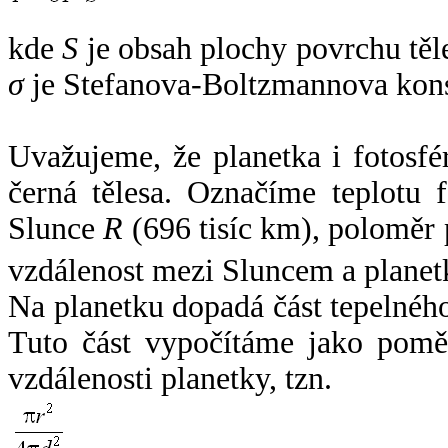
kde
S
je obsah plochy povrchu těl
σ
je Stefanova-Boltzmannova kons
Uvažujeme, že planetka i fotosfér
černá tělesa. Označíme teplotu 
Slunce
R
(696 tisíc km), poloměr
vzdálenost mezi Sluncem a plane
Na planetku dopadá část tepelnéh
Tuto část vypočítáme jako pomě
vzdálenosti planetky, tzn.