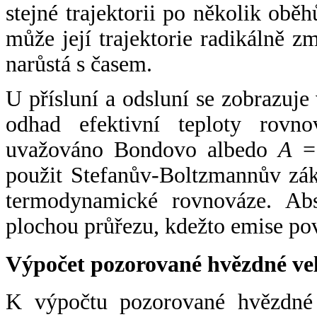
stejné trajektorii po několik oběh
může její trajektorie radikálně zm
narůstá s časem.
U přísluní a odsluní se zobrazuje
odhad efektivní teploty rovno
uvažováno Bondovo albedo
A
= 
použit Stefanův-Boltzmannův zák
termodynamické rovnováze. Abs
plochou průřezu, kdežto emise po
Výpočet pozorované hvězdné ve
K výpočtu pozorované hvězdné v