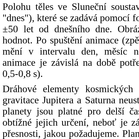
Polohu těles ve Sluneční sousta
"dnes"), které se zadává pomocí 
±50 let od dnešního dne. Obráz
hodnot. Po spuštění animace (zpě
mění v intervalu den, měsíc ne
animace je závislá na době potř
0,5-0,8 s).
Dráhové elementy kosmických t
gravitace Jupitera a Saturna neu
planety jsou platné pro delší č
obtížné jejich určení, neboť je 
přesnosti, jakou požadujeme. Pla