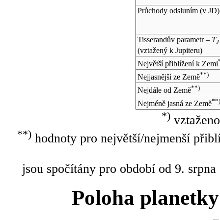
Průchody odsluním (v
JD
)
Tisserandův parametr –
T
J
(vztažený k Jupiteru)
Největší přiblížení k Zemi
**)
Nejjasnější ze Země
**)
Nejdále od Země
**
Nejméně jasná ze Země
*)
vztaženo
**)
hodnoty pro největší/nejmenší přibl
jsou spočítány pro období od 9. srpna
Poloha planetky