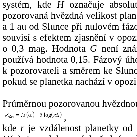
systém, kde
H
označuje absolut
pozorovaná hvězdná velikost plan
a 1 au od Slunce při nulovém fá
souvisí s efektem zjasnění v opoz
o 0,3 mag. Hodnota
G
není zná
používá hodnota 0,15. Fázový úh
k pozorovateli a směrem ke Slunc
pokud se planetka nachází v opozi
Průměrnou pozorovanou hvězdnou 
,
kde
r
je vzdálenost planetky od