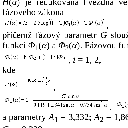
H
(
α
) je redukovaná hvězdná vel
fázového zákona
,
přičemž fázový parametr
G
slouž
funkcí
Φ
(
α
) a
Φ
(
α
). Fázovou fu
1
2
,
i
= 1, 2,
kde
,
,
a parametry
A
= 3,332;
A
= 1,8
1
2