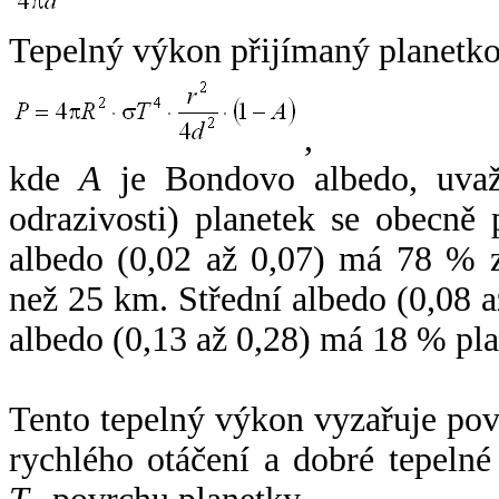
Tepelný výkon přijímaný planetko
,
kde
A
je Bondovo albedo, uvaž
odrazivosti) planetek se obecně
albedo (0,02 až 0,07) má 78 % z
než 25 km. Střední albedo (0,08 
albedo (0,13 až 0,28) má 18 % pla
Tento tepelný výkon vyzařuje po
rychlého otáčení a dobré tepelné