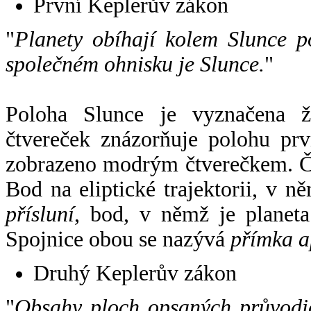
První Keplerův zákon
"
Planety obíhají kolem Slunce p
společném ohnisku je Slunce.
"
Poloha Slunce je vyznačena 
čtvereček znázorňuje polohu pr
zobrazeno modrým čtverečkem. Če
Bod na eliptické trajektorii, v n
přísluní
, bod, v němž je planet
Spojnice obou se nazývá
přímka a
Druhý Keplerův zákon
"
Obsahy ploch opsaných průvodič