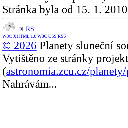
Stránka byla od 15. 1. 201
RS
W3C
XHTML 1.0
W3C
CSS
RSS
© 2026
Planety sluneční so
Vytištěno ze stránky projek
(
astronomia.zcu.cz/planety
Nahrávám...