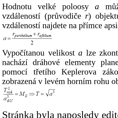
Hodnotu velké poloosy
a
může
vzdáleností (průvodiče
r
) objekt
vzdáleností najdete na přímce apsi
Vypočítanou velikost
a
lze zkont
nachází dráhové elementy plane
pomocí třetího Keplerova zák
zobrazená v levém horním rohu o
Stránka byla naposledy edi