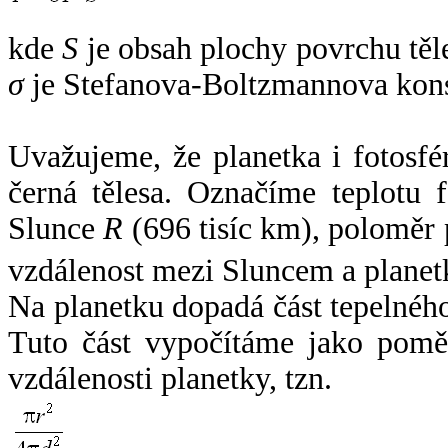
kde
S
je obsah plochy povrchu těl
σ
je Stefanova-Boltzmannova kons
Uvažujeme, že planetka i fotosfér
černá tělesa. Označíme teplotu 
Slunce
R
(696 tisíc km), poloměr
vzdálenost mezi Sluncem a plane
Na planetku dopadá část tepelnéh
Tuto část vypočítáme jako pomě
vzdálenosti planetky, tzn.