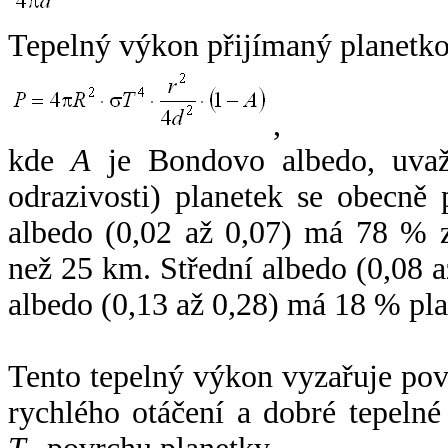
Tepelný výkon přijímaný planetko
,
kde
A
je Bondovo albedo, uvaž
odrazivosti) planetek se obecně
albedo (0,02 až 0,07) má 78 % z
než 25 km. Střední albedo (0,08 
albedo (0,13 až 0,28) má 18 % pla
Tento tepelný výkon vyzařuje po
rychlého otáčení a dobré tepelné