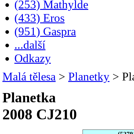
(253) Mathylde
(433) Eros
(951) Gaspra
...další
Odkazy
Malá tělesa
>
Planetky
>
Pl
Planetka
2008 CJ210
(5279