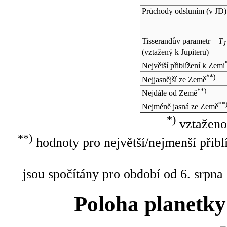
Průchody odsluním (v
JD
)
Tisserandův parametr –
T
J
(vztažený k Jupiteru)
Největší přiblížení k Zemi
**)
Nejjasnější ze Země
**)
Nejdále od Země
**
Nejméně jasná ze Země
*)
vztaženo
**)
hodnoty pro největší/nejmenší přibl
jsou spočítány pro období od 6. srpna
Poloha planetky