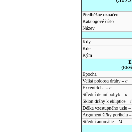
Předběžné označení
Katalogové číslo
Název
Kdy
Kde
Kým
E
(Ekv
Epocha
Velká poloosa dráhy –
a
Excentricita –
e
Střední denní pohyb –
n
Sklon dráhy k ekliptice –
i
Délka vzestupného uzlu –
Argument šířky perihelu 
Střední anomálie –
M