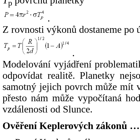
T
povrchu planetky
p
.
Z rovnosti výkonů dostaneme po 
.
Modelování vyjádření problemati
odpovídat realitě. Planetky nejso
samotný jejich povrch může mít v
přesto nám může vypočítaná hodn
vzdálenosti od Slunce.
Ověření Keplerových zákonů …