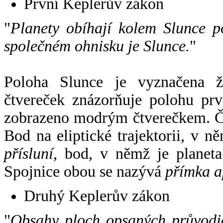
První Keplerův zákon
"
Planety obíhají kolem Slunce p
společném ohnisku je Slunce.
"
Poloha Slunce je vyznačena 
čtvereček znázorňuje polohu pr
zobrazeno modrým čtverečkem. Če
Bod na eliptické trajektorii, v n
přísluní
, bod, v němž je planet
Spojnice obou se nazývá
přímka a
Druhý Keplerův zákon
"
Obsahy ploch opsaných průvodič