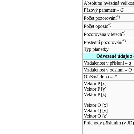
Absolutní hvězdná velikos
Fázový parametr –
G
*)
Počet pozorování
*)
Počet opozic
*)
Pozorována v letech
*)
Poslední pozorování
Typ planetky
Odvozené údaje z 
Vzdálenost v přísluní –
q
Vzdálenost v odsluní –
Q
Oběžná doba –
T
Vektor P [x]
Vektor P [y]
Vektor P [z]
Vektor Q [x]
Vektor Q [y]
Vektor Q [z]
Průchody přísluním (v
JD
)