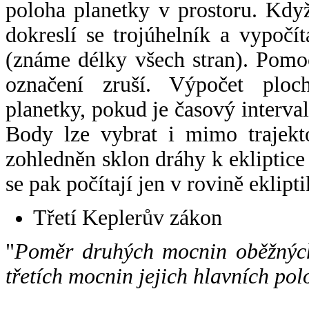
poloha planetky v prostoru. Kdy
dokreslí se trojúhelník a vypoč
(známe délky všech stran). Pomo
označení zruší. Výpočet ploch
planetky, pokud je časový interval
Body lze vybrat i mimo trajekto
zohledněn sklon dráhy k ekliptice
se pak počítají jen v rovině eklipti
Třetí Keplerův zákon
"
Poměr druhých mocnin oběžných
třetích mocnin jejich hlavních pol