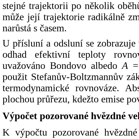
stejné trajektorii po několik oběh
může její trajektorie radikálně zm
narůstá s časem.
U přísluní a odsluní se zobrazuje
odhad efektivní teploty rovno
uvažováno Bondovo albedo
A
= 
použit Stefanův-Boltzmannův zák
termodynamické rovnováze. Abs
plochou průřezu, kdežto emise po
Výpočet pozorované hvězdné ve
K výpočtu pozorované hvězdné v