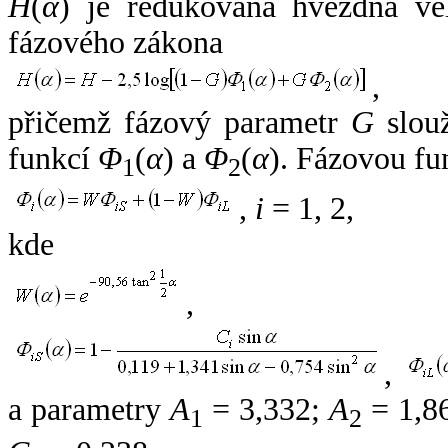
H
(
α
) je redukovaná hvězdná vel
fázového zákona
,
přičemž fázový parametr
G
slouž
funkcí
Φ
(
α
) a
Φ
(
α
). Fázovou fu
1
2
,
i
= 1, 2,
kde
,
,
a parametry
A
= 3,332;
A
= 1,8
1
2