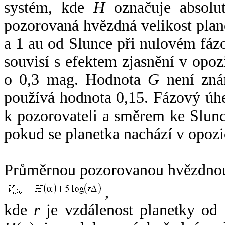
systém, kde
H
označuje absolut
pozorovaná hvězdná velikost plan
a 1 au od Slunce při nulovém fá
souvisí s efektem zjasnění v opoz
o 0,3 mag. Hodnota
G
není zná
používá hodnota 0,15. Fázový úh
k pozorovateli a směrem ke Slunc
pokud se planetka nachází v opozi
Průměrnou pozorovanou hvězdnou 
,
kde
r
je vzdálenost planetky od