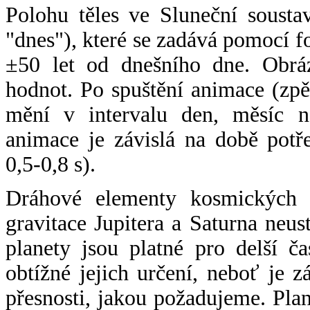
Polohu těles ve Sluneční sousta
"dnes"), které se zadává pomocí 
±50 let od dnešního dne. Obráz
hodnot. Po spuštění animace (zpě
mění v intervalu den, měsíc ne
animace je závislá na době potř
0,5-0,8 s).
Dráhové elementy kosmických t
gravitace Jupitera a Saturna neu
planety jsou platné pro delší č
obtížné jejich určení, neboť je 
přesnosti, jakou požadujeme. Pla