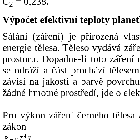
C
= 0,238.
2
Výpočet efektivní teploty plan
Sálání (záření) je přirozená vla
energie tělesa. Těleso vydává zá
prostoru. Dopadne-li toto záření n
se odráží a část prochází tělesem
závisí na jakosti a barvě povrch
žádné hmotné prostředí, jde o ele
Pro výkon záření černého tělesa
zákon