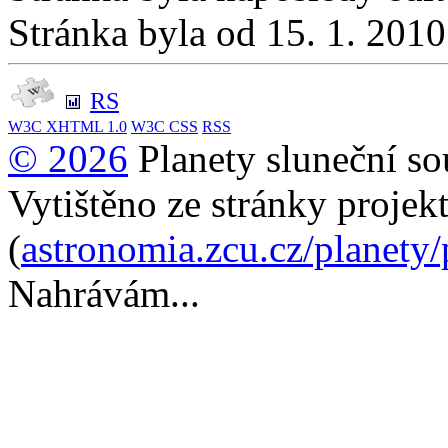
Stránka byla od 15. 1. 201
RS
W3C
XHTML 1.0
W3C
CSS
RSS
© 2026
Planety sluneční so
Vytištěno ze stránky projek
(
astronomia.zcu.cz/planety
Nahrávám...