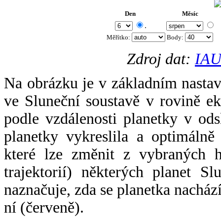
Den
Měsíc
.
Měřítko:
Body
:
Zdroj dat:
IAU
Na obrázku je v základním nastav
ve Sluneční soustavě v rovině ek
podle vzdálenosti planetky v odsl
planetky vykreslila a optimálně
které lze změnit z vybraných h
trajektorií) některých planet Sl
naznačuje, zda se planetka nacház
ní (červeně).