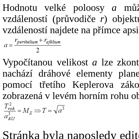
Hodnotu velké poloosy
a
může
vzdáleností (průvodiče
r
) objekt
vzdáleností najdete na přímce apsi
Vypočítanou velikost
a
lze zkont
nachází dráhové elementy plane
pomocí třetího Keplerova zák
zobrazená v levém horním rohu o
Stránka byla naposledy edi