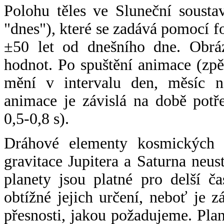
Polohu těles ve Sluneční sousta
"dnes"), které se zadává pomocí 
±50 let od dnešního dne. Obráz
hodnot. Po spuštění animace (zpě
mění v intervalu den, měsíc ne
animace je závislá na době potř
0,5-0,8 s).
Dráhové elementy kosmických t
gravitace Jupitera a Saturna neu
planety jsou platné pro delší č
obtížné jejich určení, neboť je 
přesnosti, jakou požadujeme. Pla