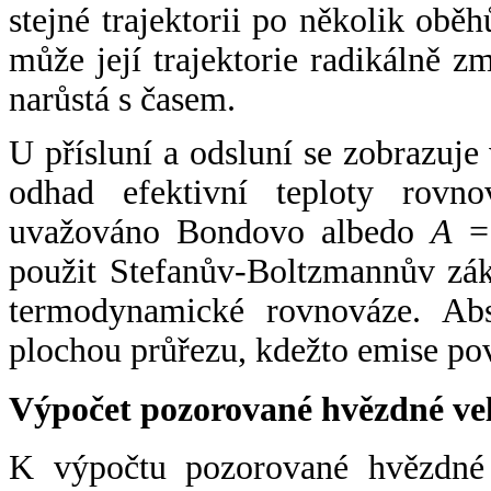
stejné trajektorii po několik oběh
může její trajektorie radikálně zm
narůstá s časem.
U přísluní a odsluní se zobrazuje
odhad efektivní teploty rovno
uvažováno Bondovo albedo
A
= 
použit Stefanův-Boltzmannův zák
termodynamické rovnováze. Abs
plochou průřezu, kdežto emise po
Výpočet pozorované hvězdné ve
K výpočtu pozorované hvězdné v