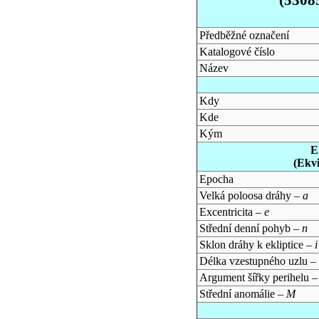
Předběžné označení
Katalogové číslo
Název
Kdy
Kde
Kým
E
(Ekv
Epocha
Velká poloosa dráhy –
a
Excentricita –
e
Střední denní pohyb –
n
Sklon dráhy k ekliptice –
i
Délka vzestupného uzlu –
Argument šířky perihelu 
Střední anomálie –
M