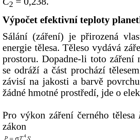
C
= 0,238.
2
Výpočet efektivní teploty plan
Sálání (záření) je přirozená vla
energie tělesa. Těleso vydává zá
prostoru. Dopadne-li toto záření n
se odráží a část prochází tělesem
závisí na jakosti a barvě povrch
žádné hmotné prostředí, jde o ele
Pro výkon záření černého tělesa
zákon