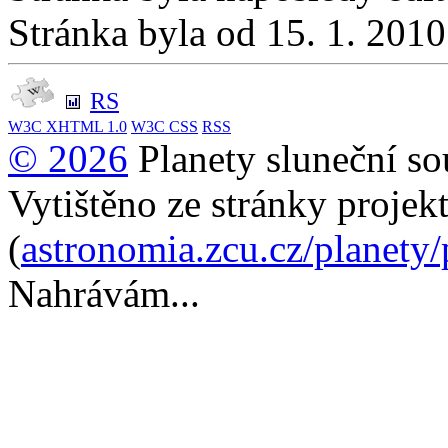
Stránka byla od 15. 1. 201
RS
W3C
XHTML 1.0
W3C
CSS
RSS
© 2026
Planety sluneční so
Vytištěno ze stránky projek
(
astronomia.zcu.cz/planety
Nahrávám...