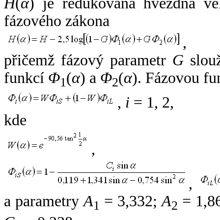
H
(
α
) je redukovaná hvězdná vel
fázového zákona
,
přičemž fázový parametr
G
slouž
funkcí
Φ
(
α
) a
Φ
(
α
). Fázovou fu
1
2
,
i
= 1, 2,
kde
,
,
a parametry
A
= 3,332;
A
= 1,8
1
2