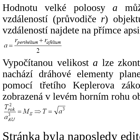
Hodnotu velké poloosy
a
může
vzdáleností (průvodiče
r
) objekt
vzdáleností najdete na přímce apsi
Vypočítanou velikost
a
lze zkont
nachází dráhové elementy plane
pomocí třetího Keplerova zák
zobrazená v levém horním rohu o
Stránka byla naposledy edi