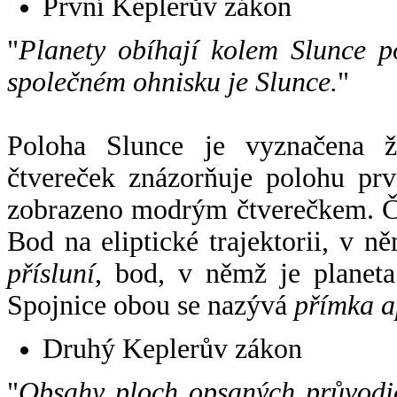
První Keplerův zákon
"
Planety obíhají kolem Slunce p
společném ohnisku je Slunce.
"
Poloha Slunce je vyznačena 
čtvereček znázorňuje polohu pr
zobrazeno modrým čtverečkem. Če
Bod na eliptické trajektorii, v n
přísluní
, bod, v němž je planet
Spojnice obou se nazývá
přímka a
Druhý Keplerův zákon
"
Obsahy ploch opsaných průvodič