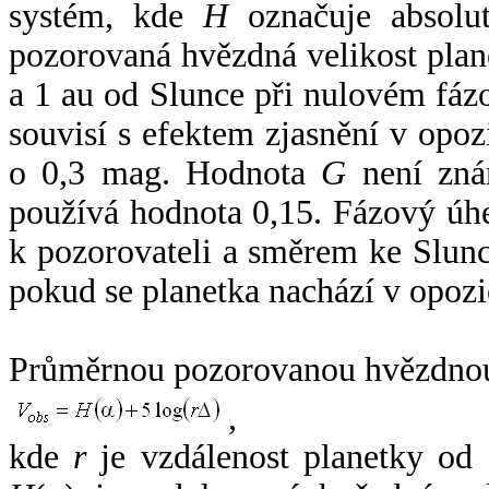
systém, kde
H
označuje absolut
pozorovaná hvězdná velikost plan
a 1 au od Slunce při nulovém fá
souvisí s efektem zjasnění v opoz
o 0,3 mag. Hodnota
G
není zná
používá hodnota 0,15. Fázový úh
k pozorovateli a směrem ke Slunc
pokud se planetka nachází v opozi
Průměrnou pozorovanou hvězdnou 
,
kde
r
je vzdálenost planetky od