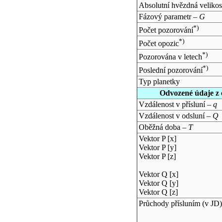
Absolutní hvězdná velikos
Fázový parametr –
G
*)
Počet pozorování
*)
Počet opozic
*)
Pozorována v letech
*)
Poslední pozorování
Typ planetky
Odvozené údaje z 
Vzdálenost v přísluní –
q
Vzdálenost v odsluní –
Q
Oběžná doba –
T
Vektor P [x]
Vektor P [y]
Vektor P [z]
Vektor Q [x]
Vektor Q [y]
Vektor Q [z]
Průchody přísluním (v
JD
)