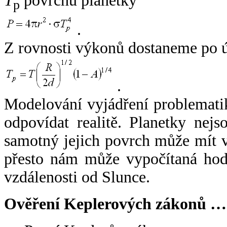
T
povrchu planetky
p
.
Z rovnosti výkonů dostaneme po 
.
Modelování vyjádření problemati
odpovídat realitě. Planetky nejso
samotný jejich povrch může mít v
přesto nám může vypočítaná hodn
vzdálenosti od Slunce.
Ověření Keplerových zákonů …