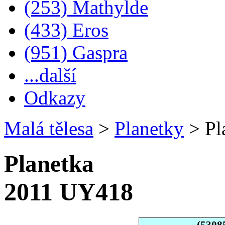
(253) Mathylde
(433) Eros
(951) Gaspra
...další
Odkazy
Malá tělesa
>
Planetky
>
Pl
Planetka
2011 UY418
(5308