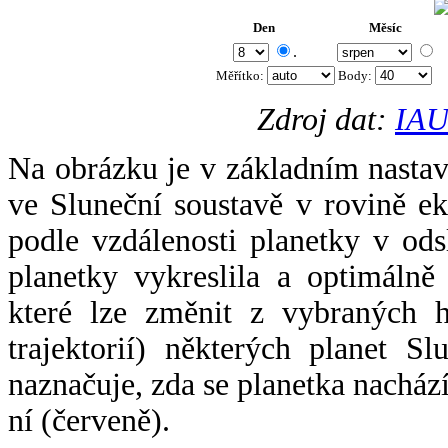
Den
Měsíc
.
Měřítko:
Body
:
Zdroj dat:
IAU
Na obrázku je v základním nastav
ve Sluneční soustavě v rovině ek
podle vzdálenosti planetky v odsl
planetky vykreslila a optimálně
které lze změnit z vybraných h
trajektorií) některých planet Sl
naznačuje, zda se planetka nacház
ní (červeně).