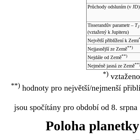
Průchody odsluním (v
JD
)
Tisserandův parametr –
T
J
(vztažený k Jupiteru)
Největší přiblížení k Zemi
**)
Nejjasnější ze Země
**)
Nejdále od Země
**
Nejméně jasná ze Země
*)
vztaženo
**)
hodnoty pro největší/nejmenší přibl
jsou spočítány pro období od 8. srpna
Poloha planetky