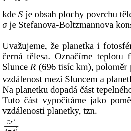
kde
S
je obsah plochy povrchu těl
σ
je Stefanova-Boltzmannova kons
Uvažujeme, že planetka i fotosfér
černá tělesa. Označíme teplotu 
Slunce
R
(696 tisíc km), poloměr
vzdálenost mezi Sluncem a plane
Na planetku dopadá část tepelnéh
Tuto část vypočítáme jako pomě
vzdálenosti planetky, tzn.