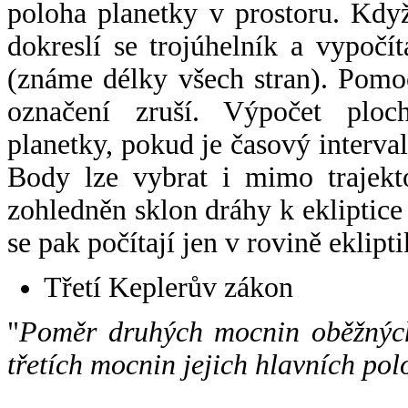
poloha planetky v prostoru. Kdy
dokreslí se trojúhelník a vypoč
(známe délky všech stran). Pomo
označení zruší. Výpočet ploch
planetky, pokud je časový interval
Body lze vybrat i mimo trajekto
zohledněn sklon dráhy k ekliptice
se pak počítají jen v rovině eklipti
Třetí Keplerův zákon
"
Poměr druhých mocnin oběžných
třetích mocnin jejich hlavních pol