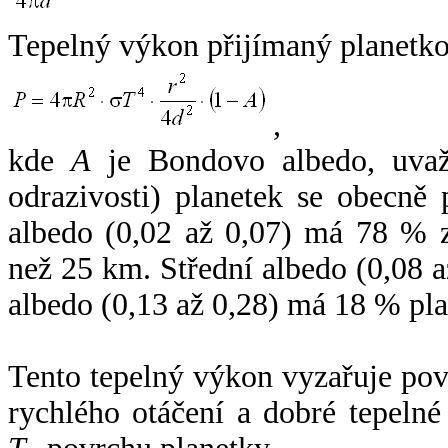
Tepelný výkon přijímaný planetko
,
kde
A
je Bondovo albedo, uvaž
odrazivosti) planetek se obecně
albedo (0,02 až 0,07) má 78 % z
než 25 km. Střední albedo (0,08 
albedo (0,13 až 0,28) má 18 % pla
Tento tepelný výkon vyzařuje po
rychlého otáčení a dobré tepelné