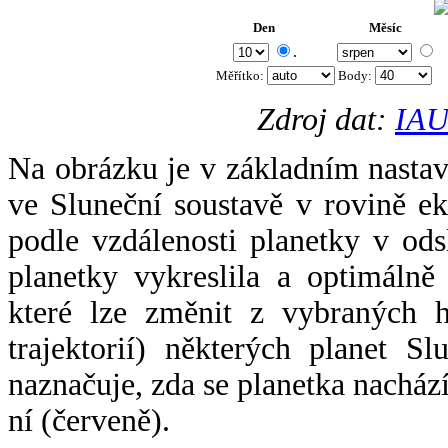
Den
Měsíc
.
Měřítko:
Body
:
Zdroj dat:
IAU
Na obrázku je v základním nastav
ve Sluneční soustavě v rovině ek
podle vzdálenosti planetky v odsl
planetky vykreslila a optimálně
které lze změnit z vybraných h
trajektorií) některých planet Sl
naznačuje, zda se planetka nacház
ní (červeně).