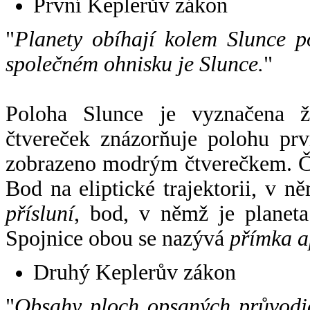
První Keplerův zákon
"
Planety obíhají kolem Slunce p
společném ohnisku je Slunce.
"
Poloha Slunce je vyznačena 
čtvereček znázorňuje polohu pr
zobrazeno modrým čtverečkem. Če
Bod na eliptické trajektorii, v n
přísluní
, bod, v němž je planet
Spojnice obou se nazývá
přímka a
Druhý Keplerův zákon
"
Obsahy ploch opsaných průvodič