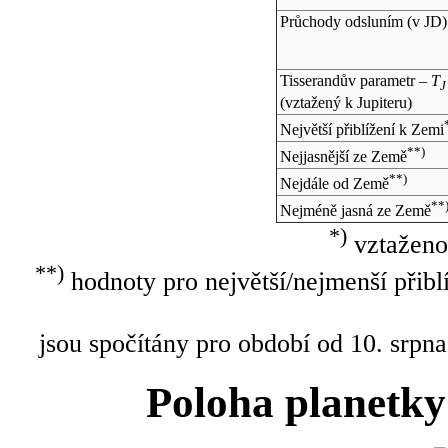
Průchody odsluním (v
JD
)
Tisserandův parametr –
T
J
(vztažený k Jupiteru)
Největší přiblížení k Zemi
**)
Nejjasnější ze Země
**)
Nejdále od Země
**
Nejméně jasná ze Země
*)
vztaženo
**)
hodnoty pro největší/nejmenší přibl
jsou spočítány pro období od 10. srpna
Poloha planetky