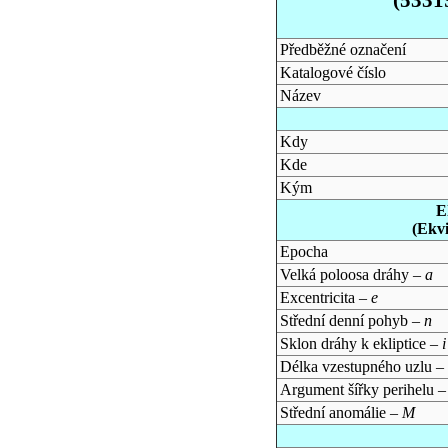
Předběžné označení
Katalogové číslo
Název
Kdy
Kde
Kým
E
(Ekv
Epocha
Velká poloosa dráhy –
a
Excentricita –
e
Střední denní pohyb –
n
Sklon dráhy k ekliptice –
i
Délka vzestupného uzlu –
Argument šířky perihelu 
Střední anomálie –
M