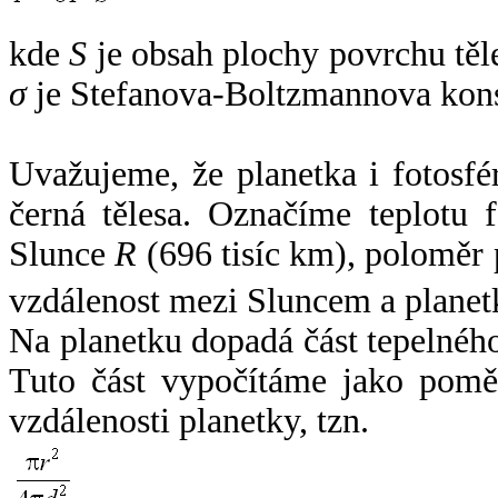
kde
S
je obsah plochy povrchu těl
σ
je Stefanova-Boltzmannova kons
Uvažujeme, že planetka i fotosfér
černá tělesa. Označíme teplotu 
Slunce
R
(696 tisíc km), poloměr
vzdálenost mezi Sluncem a plane
Na planetku dopadá část tepelnéh
Tuto část vypočítáme jako pomě
vzdálenosti planetky, tzn.