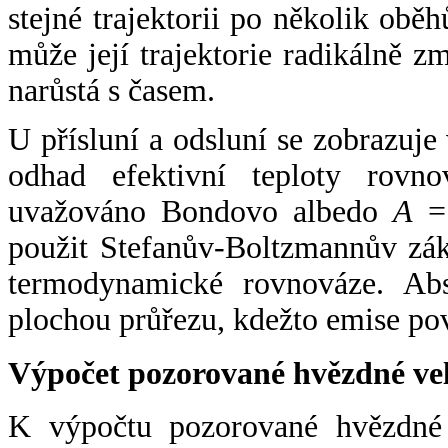
stejné trajektorii po několik oběh
může její trajektorie radikálně zm
narůstá s časem.
U přísluní a odsluní se zobrazuje
odhad efektivní teploty rovno
uvažováno Bondovo albedo
A
= 
použit Stefanův-Boltzmannův zák
termodynamické rovnováze. Abs
plochou průřezu, kdežto emise po
Výpočet pozorované hvězdné ve
K výpočtu pozorované hvězdné v