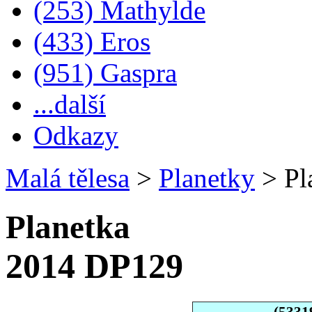
(253) Mathylde
(433) Eros
(951) Gaspra
...další
Odkazy
Malá tělesa
>
Planetky
>
Pl
Planetka
2014 DP129
(5331