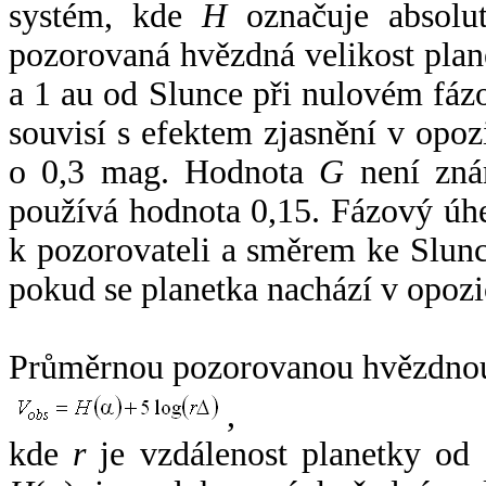
systém, kde
H
označuje absolut
pozorovaná hvězdná velikost plan
a 1 au od Slunce při nulovém fá
souvisí s efektem zjasnění v opoz
o 0,3 mag. Hodnota
G
není zná
používá hodnota 0,15. Fázový úh
k pozorovateli a směrem ke Slunc
pokud se planetka nachází v opozi
Průměrnou pozorovanou hvězdnou 
,
kde
r
je vzdálenost planetky od