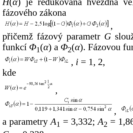
H
(
α
) je redukovaná hvězdná vel
fázového zákona
,
přičemž fázový parametr
G
slouž
funkcí
Φ
(
α
) a
Φ
(
α
). Fázovou fu
1
2
,
i
= 1, 2,
kde
,
,
a parametry
A
= 3,332;
A
= 1,8
1
2