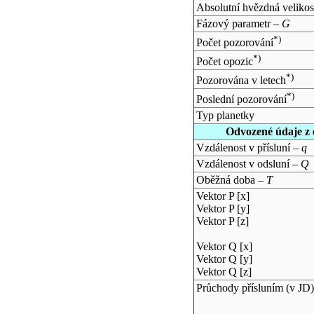
Absolutní hvězdná velikos
Fázový parametr –
G
*)
Počet pozorování
*)
Počet opozic
*)
Pozorována v letech
*)
Poslední pozorování
Typ planetky
Odvozené údaje z 
Vzdálenost v přísluní –
q
Vzdálenost v odsluní –
Q
Oběžná doba –
T
Vektor P [x]
Vektor P [y]
Vektor P [z]
Vektor Q [x]
Vektor Q [y]
Vektor Q [z]
Průchody přísluním (v
JD
)