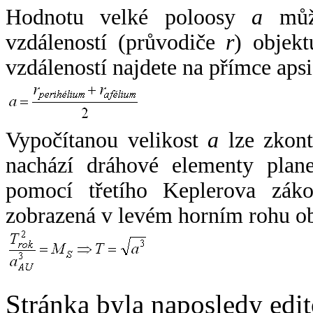
Hodnotu velké poloosy
a
může
vzdáleností (průvodiče
r
) objekt
vzdáleností najdete na přímce apsi
Vypočítanou velikost
a
lze zkont
nachází dráhové elementy plane
pomocí třetího Keplerova zák
zobrazená v levém horním rohu o
Stránka byla naposledy edi