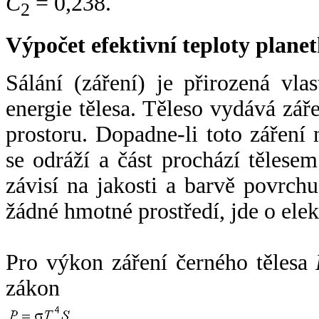
C
= 0,238.
2
Výpočet efektivní teploty plan
Sálání (záření) je přirozená vla
energie tělesa. Těleso vydává zá
prostoru. Dopadne-li toto záření n
se odráží a část prochází tělesem
závisí na jakosti a barvě povrch
žádné hmotné prostředí, jde o ele
Pro výkon záření černého tělesa
zákon