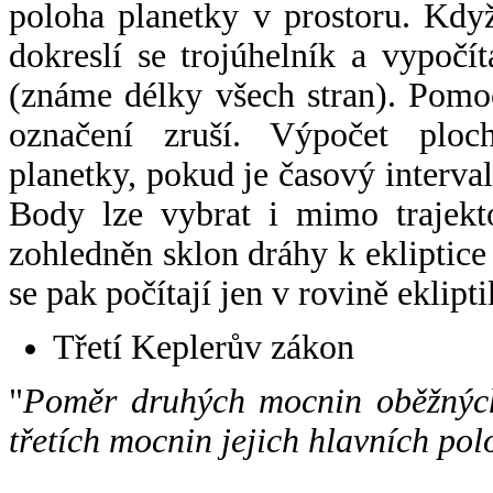
poloha planetky v prostoru. Kdy
dokreslí se trojúhelník a vypoč
(známe délky všech stran). Pomo
označení zruší. Výpočet ploch
planetky, pokud je časový interval
Body lze vybrat i mimo trajekto
zohledněn sklon dráhy k ekliptice
se pak počítají jen v rovině eklipti
Třetí Keplerův zákon
"
Poměr druhých mocnin oběžných
třetích mocnin jejich hlavních pol