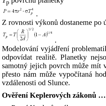
T
povrchu planetky
p
.
Z rovnosti výkonů dostaneme po 
.
Modelování vyjádření problemati
odpovídat realitě. Planetky nejso
samotný jejich povrch může mít v
přesto nám může vypočítaná hodn
vzdálenosti od Slunce.
Ověření Keplerových zákonů …