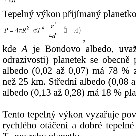
Tepelný výkon přijímaný planetko
,
kde
A
je Bondovo albedo, uvaž
odrazivosti) planetek se obecně
albedo (0,02 až 0,07) má 78 % z
než 25 km. Střední albedo (0,08 
albedo (0,13 až 0,28) má 18 % pla
Tento tepelný výkon vyzařuje po
rychlého otáčení a dobré tepelné