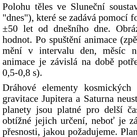
Polohu těles ve Sluneční sousta
"dnes"), které se zadává pomocí 
±50 let od dnešního dne. Obráz
hodnot. Po spuštění animace (zpě
mění v intervalu den, měsíc ne
animace je závislá na době potř
0,5-0,8 s).
Dráhové elementy kosmických t
gravitace Jupitera a Saturna neu
planety jsou platné pro delší č
obtížné jejich určení, neboť je 
přesnosti, jakou požadujeme. Pla