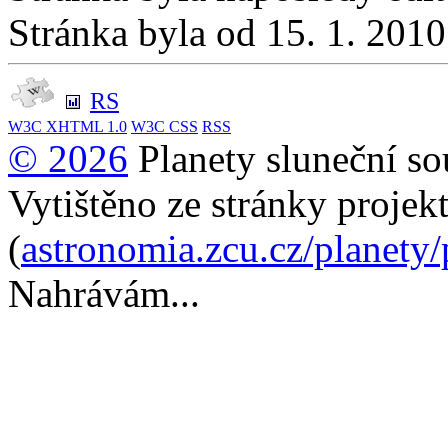
Stránka byla od 15. 1. 201
RS
W3C
XHTML 1.0
W3C
CSS
RSS
© 2026
Planety sluneční so
Vytištěno ze stránky projek
(
astronomia.zcu.cz/planety
Nahrávám...