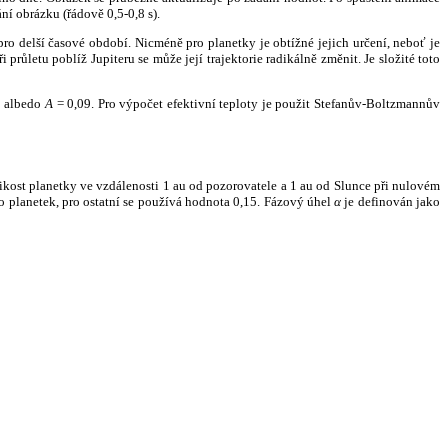
ní obrázku (řádově 0,5-0,8 s).
ro delší časové období. Nicméně pro planetky je obtížné jejich určení, neboť je
růletu poblíž Jupiteru se může její trajektorie radikálně změnit. Je složité toto
o albedo
A
= 0,09. Pro výpočet efektivní teploty je použit Stefanův-Boltzmannův
kost planetky ve vzdálenosti 1 au od pozorovatele a 1 au od Slunce při nulovém
planetek, pro ostatní se používá hodnota 0,15. Fázový úhel
α
je definován jako