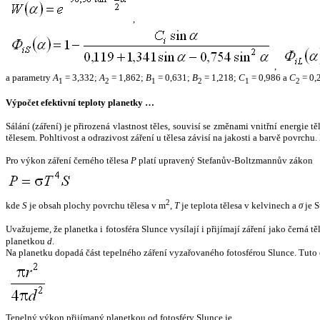
,
,
a parametry
A
= 3,332;
A
= 1,862;
B
= 0,631;
B
= 1,218;
C
= 0,986 a
C
= 0,
1
2
1
2
1
2
Výpočet efektivní teploty planetky …
Sálání (záření) je přirozená vlastnost těles, souvisí se změnami vnitřní energie 
tělesem. Pohltivost a odrazivost záření u tělesa závisí na jakosti a barvě povrch
Pro výkon záření černého tělesa
P
platí upravený Stefanův-Boltzmannův zákon
2
kde
S
je obsah plochy povrchu tělesa v m
,
T
je teplota tělesa v kelvinech a
σ
je S
Uvažujeme, že planetka i fotosféra Slunce vysílají i přijímají záření jako černá 
planetkou
d
.
Na planetku dopadá část tepelného záření vyzařovaného fotosférou Slunce. Tuto 
Tepelný výkon přijímaný planetkou od fotosféry Slunce je