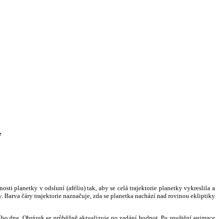
e
i planetky v odsluní (aféliu) tak, aby se celá trajektorie planetky vykreslila a
. Barva čáry trajektorie naznačuje, zda se planetka nachází nad rovinou ekliptiky
ního dne. Obrázek se průběžně aktualizuje po zadání hodnot. Po spuštění animace