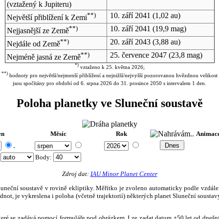
(vztažený k Jupiteru)
**)
10. září 2041
(1,02 au)
Největší přiblížení k Zemi
**)
10. září 2041
(19,9 mag)
Nejjasnější ze Země
**)
20. září 2043
(3,88 au)
Nejdále od Země
**)
25. července 2047
(23,8 mag)
Nejméně jasná ze Země
*)
vztaženo k 25. května 2026;
**)
hodnoty pro největší/nejmenší přiblížení a nejnižší/nejvyšší pozorovanou hvězdnou velikost
jsou spočítány pro období od 6. srpna 2026 do 31. prosince 2050 s intervalem 1 den.
Poloha planetky ve Sluneční soustavě
en
Měsíc
Rok
Animac
.
:
Body
:
Zdroj dat:
IAU Minor Planet Center
eční soustavě v rovině ekliptiky. Měřítko je zvoleno automaticky podle vzdálenost
not, je vykreslena i poloha (včetně trajektorií) některých planet Sluneční soustavy
, které se zadává pomocí formuláře pod obrázkem. Lze zadat datum ±50 let od dneš