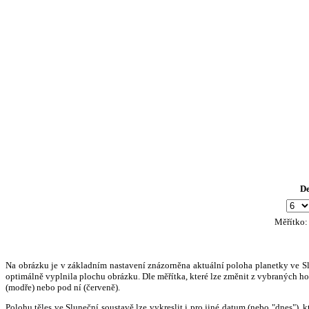
D
Měřítko
Na obrázku je v základním nastavení znázorněna aktuální poloha planetky ve Slun
optimálně vyplnila plochu obrázku. Dle měřítka, které lze změnit z vybraných hod
(modře) nebo pod ní (červeně).
Polohu těles ve Sluneční soustavě lze vykreslit i pro jiné datum (nebo "dnes")