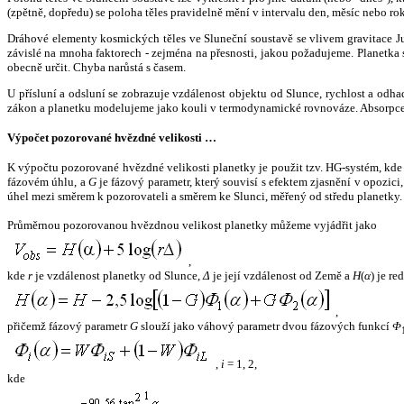
(zpětně, dopředu) se poloha těles pravidelně mění v intervalu den, měsíc nebo ro
Dráhové elementy kosmických těles ve Sluneční soustavě se vlivem gravitace Jup
závislé na mnoha faktorech - zejména na přesnosti, jakou požadujeme. Planetka se
obecně určit. Chyba narůstá s časem.
U přísluní a odsluní se zobrazuje vzdálenost objektu od Slunce, rychlost a od
zákon a planetku modelujeme jako kouli v termodynamické rovnováze. Absorpce 
Výpočet pozorované hvězdné velikosti …
K výpočtu pozorované hvězdné velikosti planetky je použit tzv. HG-systém, kd
fázovém úhlu, a
G
je fázový parametr, který souvisí s efektem zjasnění v opozic
úhel mezi směrem k pozorovateli a směrem ke Slunci, měřený od středu planetky. 
Průměrnou pozorovanou hvězdnou velikost planetky můžeme vyjádřit jako
,
kde
r
je vzdálenost planetky od Slunce,
Δ
je její vzdálenost od Země a
H
(
α
) je r
,
přičemž fázový parametr
G
slouží jako váhový parametr dvou fázových funkcí
Φ
,
i
= 1, 2,
kde