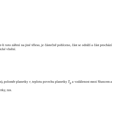
i toto záření na jiné těleso, je částečně pohlceno, část se odráží a část prochází
ické vlnění.
m), poloměr planetky
r
, teplotu povrchu planetky
T
a vzdálenost mezi Sluncem a
p
tky, tzn.