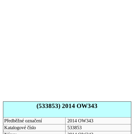
(533853) 2014 OW343
Předběžné označení
2014 OW343
Katalogové číslo
533853