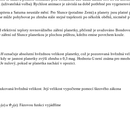
k (uživatelská volba). Rychlost animace je závislá na době potřebné pro vygenerová
itera a Saturna neustále mění. Pro Slunce (potažmo Zemi) a planety jsou platné p
 může pohybovat po zhruba stále stejné trajektorii po několik oběhů, nicméně při p
had efektivní teploty rovnovážného záření planetky, přičemž je uvažováno Bondov
záření od Slunce planetkou je plochou průřezu, kdežto emise povrchem koule.
e
H
označuje absolutní hvězdnou velikost planetky, což je pozorovaná hvězdná veli
i, kdy se jasnost planetky zvýší zhruba o 0,3 mag. Hodnota
G
není známa pro mnoho 
Je nulový, pokud se planetka nachází v opozici.
edukovaná hvězdná velikost. Její velikost vypočteme pomocí fázového zákona
(
α
) a
Φ
(
α
). Fázovou funkci vyjádříme
1
2