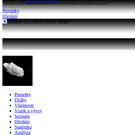
Katalogy objektů
Tato funkce je na stránkách Astronomia nová, testové otázky jsou přidávány postupně...
Novinky
Hledání
Zadejte text, který chcete hledat
Planetky
Dráhy
Vlastnosti
Vznik a vývoj
Seznam
Hledání
Statistika
Analýza