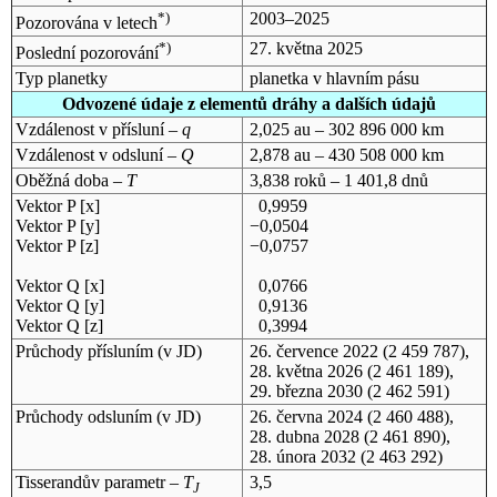
*)
2003–2025
Pozorována v letech
*)
27. května 2025
Poslední pozorování
Typ planetky
planetka v hlavním pásu
Odvozené údaje z elementů dráhy a dalších údajů
Vzdálenost v přísluní –
q
2,025 au – 302 896 000 km
Vzdálenost v odsluní –
Q
2,878 au – 430 508 000 km
Oběžná doba –
T
3,838 roků – 1 401,8 dnů
Vektor P [x]
0,9959
Vektor P [y]
−0,0504
Vektor P [z]
−0,0757
Vektor Q [x]
0,0766
Vektor Q [y]
0,9136
Vektor Q [z]
0,3994
Průchody přísluním (v
JD
)
26. července 2022
(2 459 787),
28. května 2026
(2 461 189),
29. března 2030
(2 462 591)
Průchody odsluním (v
JD
)
26. června 2024
(2 460 488),
28. dubna 2028
(2 461 890),
28. února 2032
(2 463 292)
Tisserandův parametr –
T
3,5
J