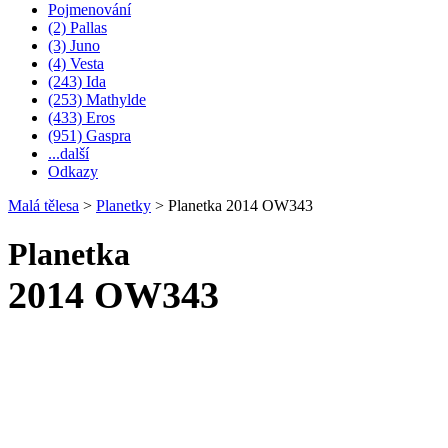
Pojmenování
(2) Pallas
(3) Juno
(4) Vesta
(243) Ida
(253) Mathylde
(433) Eros
(951) Gaspra
...další
Odkazy
Malá tělesa
>
Planetky
>
Planetka 2014 OW343
Planetka
2014 OW343