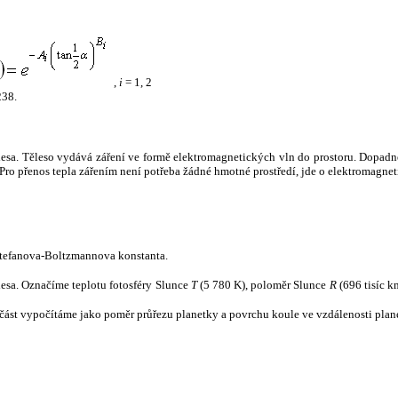
,
i
= 1, 2
238.
tělesa. Těleso vydává záření ve formě elektromagnetických vln do prostoru. Dopadne-l
u. Pro přenos tepla zářením není potřeba žádné hmotné prostředí, jde o elektromagnet
tefanova-Boltzmannova konstanta.
tělesa. Označíme teplotu fotosféry Slunce
T
(5 780 K), poloměr Slunce
R
(696 tisíc k
část vypočítáme jako poměr průřezu planetky a povrchu koule ve vzdálenosti plane