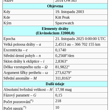
Název
2014 OW343
Objevena
Kdy
19. listopadu 2003
Kde
Kitt Peak
Kým
Spacewatch
Elementy dráhy
(Ekvinokcium J2000,0)
Epocha
21. listopadu 2025 0:00:00 UTC
Velká poloosa dráhy –
a
2,4513 au – 366 702 155 km
Excentricita –
e
0,1740
Střední denní pohyb –
n
0,2568°/den
Sklon dráhy k ekliptice –
i
2,8363°
Délka vzestupného uzlu –
Ω
81,9822°
Argument šířky perihelu –
ω
273,6279°
Střední anomálie –
M
311,8163°
Další údaje
Absolutní hvězdná velikost –
H
17,98 mag
Fázový parametr –
G
0,15
*)
218
Počet pozorování
*)
10
Počet opozic