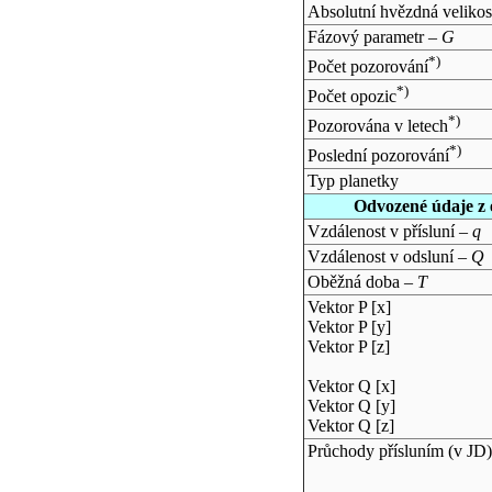
Absolutní hvězdná velikos
Fázový parametr –
G
*)
Počet pozorování
*)
Počet opozic
*)
Pozorována v letech
*)
Poslední pozorování
Typ planetky
Odvozené údaje z 
Vzdálenost v přísluní –
q
Vzdálenost v odsluní –
Q
Oběžná doba –
T
Vektor P [x]
Vektor P [y]
Vektor P [z]
Vektor Q [x]
Vektor Q [y]
Vektor Q [z]
Průchody přísluním (v
JD
)