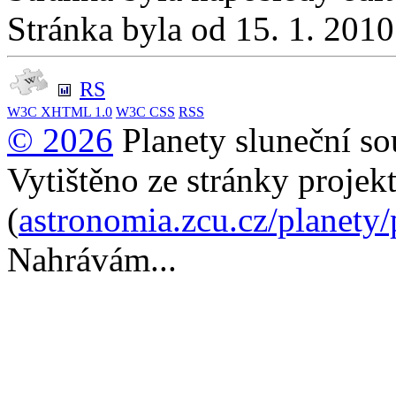
Stránka byla od 15. 1. 201
RS
W3C
XHTML 1.0
W3C
CSS
RSS
© 2026
Planety sluneční so
Vytištěno ze stránky projek
(
astronomia.zcu.cz/planety
Nahrávám...