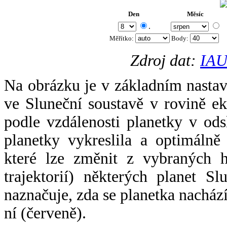
Den
Měsíc
.
Měřítko:
Body
:
Zdroj dat:
IAU
Na obrázku je v základním nastav
ve Sluneční soustavě v rovině ek
podle vzdálenosti planetky v odsl
planetky vykreslila a optimálně
které lze změnit z vybraných h
trajektorií) některých planet Sl
naznačuje, zda se planetka nacház
ní (červeně).