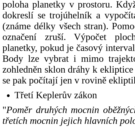
poloha planetky v prostoru. Kdy
dokreslí se trojúhelník a vypoč
(známe délky všech stran). Pomo
označení zruší. Výpočet ploch
planetky, pokud je časový interval
Body lze vybrat i mimo trajekto
zohledněn sklon dráhy k ekliptice
se pak počítají jen v rovině eklipti
Třetí Keplerův zákon
"
Poměr druhých mocnin oběžných
třetích mocnin jejich hlavních pol