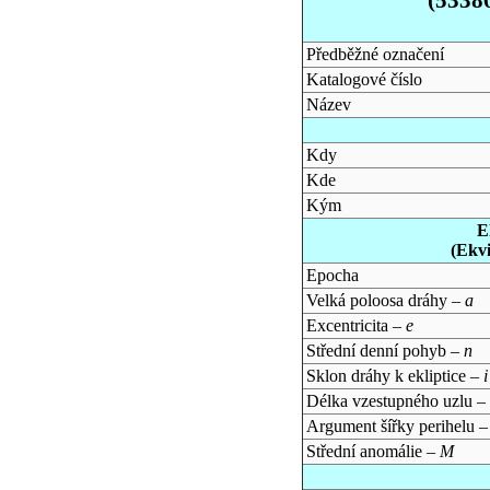
Předběžné označení
Katalogové číslo
Název
Kdy
Kde
Kým
E
(Ekv
Epocha
Velká poloosa dráhy –
a
Excentricita –
e
Střední denní pohyb –
n
Sklon dráhy k ekliptice –
i
Délka vzestupného uzlu –
Argument šířky perihelu 
Střední anomálie –
M