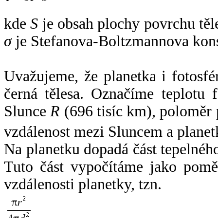
kde
S
je obsah plochy povrchu těl
σ
je Stefanova-Boltzmannova kons
Uvažujeme, že planetka i fotosfér
černá tělesa. Označíme teplotu 
Slunce
R
(696 tisíc km), poloměr
vzdálenost mezi Sluncem a plane
Na planetku dopadá část tepelnéh
Tuto část vypočítáme jako pomě
vzdálenosti planetky, tzn.