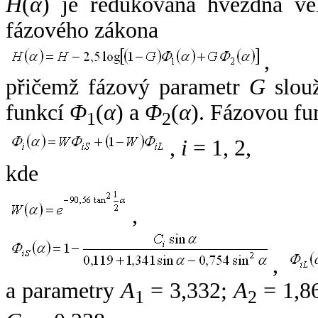
H
(
α
) je redukovaná hvězdná vel
fázového zákona
,
přičemž fázový parametr
G
slouž
funkcí
Φ
(
α
) a
Φ
(
α
). Fázovou fu
1
2
,
i
= 1, 2,
kde
,
,
a parametry
A
= 3,332;
A
= 1,8
1
2