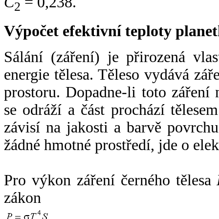
C
= 0,238.
2
Výpočet efektivní teploty plan
Sálání (záření) je přirozená vla
energie tělesa. Těleso vydává zá
prostoru. Dopadne-li toto záření n
se odráží a část prochází tělesem
závisí na jakosti a barvě povrch
žádné hmotné prostředí, jde o ele
Pro výkon záření černého tělesa
zákon