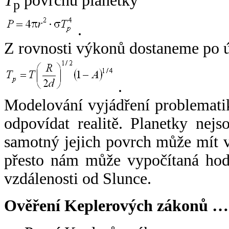
T
povrchu planetky
p
.
Z rovnosti výkonů dostaneme po 
.
Modelování vyjádření problemati
odpovídat realitě. Planetky nejso
samotný jejich povrch může mít v
přesto nám může vypočítaná hodn
vzdálenosti od Slunce.
Ověření Keplerových zákonů …