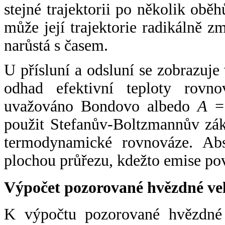
stejné trajektorii po několik oběh
může její trajektorie radikálně zm
narůstá s časem.
U přísluní a odsluní se zobrazuje
odhad efektivní teploty rovno
uvažováno Bondovo albedo
A
= 
použit Stefanův-Boltzmannův zák
termodynamické rovnováze. Abs
plochou průřezu, kdežto emise po
Výpočet pozorované hvězdné ve
K výpočtu pozorované hvězdné v