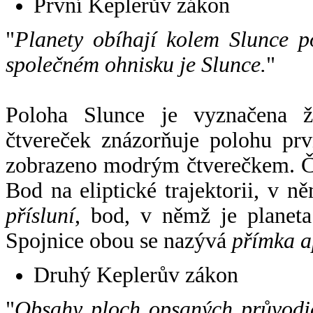
První Keplerův zákon
"
Planety obíhají kolem Slunce p
společném ohnisku je Slunce.
"
Poloha Slunce je vyznačena 
čtvereček znázorňuje polohu pr
zobrazeno modrým čtverečkem. Če
Bod na eliptické trajektorii, v n
přísluní
, bod, v němž je planet
Spojnice obou se nazývá
přímka a
Druhý Keplerův zákon
"
Obsahy ploch opsaných průvodič