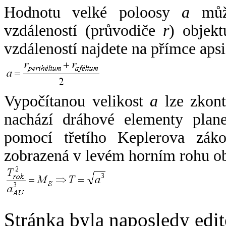
Hodnotu velké poloosy
a
může
vzdáleností (průvodiče
r
) objekt
vzdáleností najdete na přímce apsi
Vypočítanou velikost
a
lze zkont
nachází dráhové elementy plane
pomocí třetího Keplerova zák
zobrazená v levém horním rohu o
Stránka byla naposledy edi