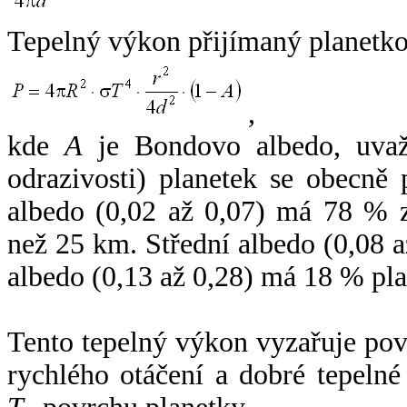
Tepelný výkon přijímaný planetko
,
kde
A
je Bondovo albedo, uvaž
odrazivosti) planetek se obecně
albedo (0,02 až 0,07) má 78 % z
než 25 km. Střední albedo (0,08 
albedo (0,13 až 0,28) má 18 % pla
Tento tepelný výkon vyzařuje po
rychlého otáčení a dobré tepelné