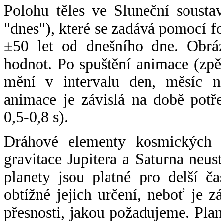
Polohu těles ve Sluneční sousta
"dnes"), které se zadává pomocí 
±50 let od dnešního dne. Obráz
hodnot. Po spuštění animace (zpě
mění v intervalu den, měsíc ne
animace je závislá na době potř
0,5-0,8 s).
Dráhové elementy kosmických t
gravitace Jupitera a Saturna neu
planety jsou platné pro delší č
obtížné jejich určení, neboť je 
přesnosti, jakou požadujeme. Pla