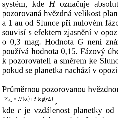
systém, kde
H
označuje absolut
pozorovaná hvězdná velikost plan
a 1 au od Slunce při nulovém fá
souvisí s efektem zjasnění v opoz
o 0,3 mag. Hodnota
G
není zná
používá hodnota 0,15. Fázový úh
k pozorovateli a směrem ke Slunc
pokud se planetka nachází v opozi
Průměrnou pozorovanou hvězdnou 
,
kde
r
je vzdálenost planetky od