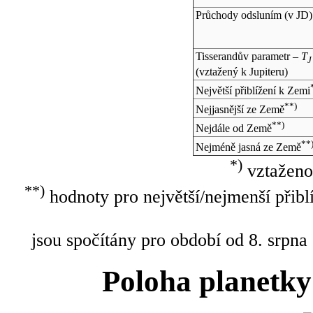
Průchody odsluním (v
JD
)
Tisserandův parametr –
T
J
(vztažený k Jupiteru)
Největší přiblížení k Zemi
**)
Nejjasnější ze Země
**)
Nejdále od Země
**
Nejméně jasná ze Země
*)
vztaženo
**)
hodnoty pro největší/nejmenší přibl
jsou spočítány pro období od 8. srpna
Poloha planetky