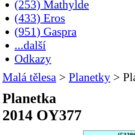
(253) Mathylde
(433) Eros
(951) Gaspra
...další
Odkazy
Malá tělesa
>
Planetky
>
Pl
Planetka
2014 OY377
(5338