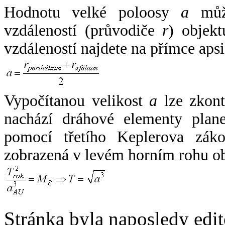
Hodnotu velké poloosy
a
může
vzdáleností (průvodiče
r
) objekt
vzdáleností najdete na přímce apsi
Vypočítanou velikost
a
lze zkont
nachází dráhové elementy plane
pomocí třetího Keplerova zák
zobrazená v levém horním rohu o
Stránka byla naposledy edi