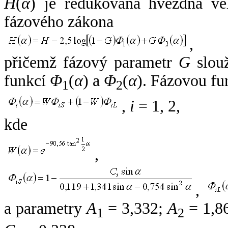
H
(
α
) je redukovaná hvězdná vel
fázového zákona
,
přičemž fázový parametr
G
slouž
funkcí
Φ
(
α
) a
Φ
(
α
). Fázovou fu
1
2
,
i
= 1, 2,
kde
,
,
a parametry
A
= 3,332;
A
= 1,8
1
2