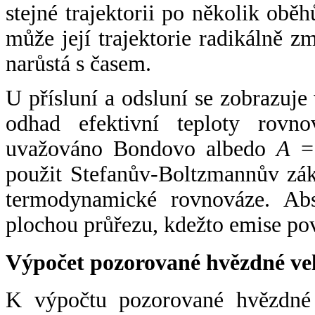
stejné trajektorii po několik oběh
může její trajektorie radikálně zm
narůstá s časem.
U přísluní a odsluní se zobrazuje
odhad efektivní teploty rovno
uvažováno Bondovo albedo
A
= 
použit Stefanův-Boltzmannův zák
termodynamické rovnováze. Abs
plochou průřezu, kdežto emise po
Výpočet pozorované hvězdné ve
K výpočtu pozorované hvězdné v