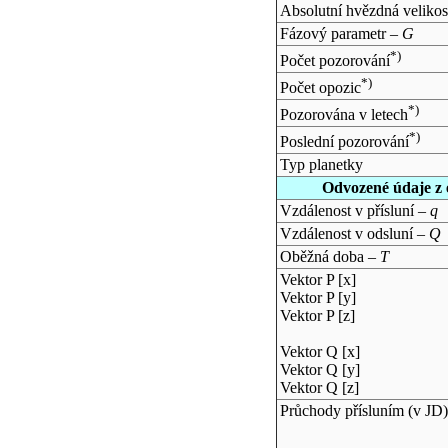
Absolutní hvězdná velikos
Fázový parametr –
G
*)
Počet pozorování
*)
Počet opozic
*)
Pozorována v letech
*)
Poslední pozorování
Typ planetky
Odvozené údaje z 
Vzdálenost v přísluní –
q
Vzdálenost v odsluní –
Q
Oběžná doba –
T
Vektor P [x]
Vektor P [y]
Vektor P [z]
Vektor Q [x]
Vektor Q [y]
Vektor Q [z]
Průchody přísluním (v
JD
)