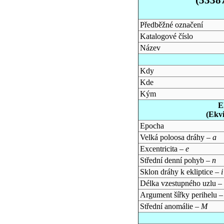
Předběžné označení
Katalogové číslo
Název
Kdy
Kde
Kým
E
(Ekv
Epocha
Velká poloosa dráhy –
a
Excentricita –
e
Střední denní pohyb –
n
Sklon dráhy k ekliptice –
i
Délka vzestupného uzlu –
Argument šířky perihelu 
Střední anomálie –
M