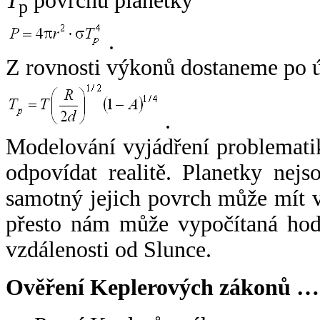
T
povrchu planetky
p
.
Z rovnosti výkonů dostaneme po 
.
Modelování vyjádření problemati
odpovídat realitě. Planetky nejso
samotný jejich povrch může mít v
přesto nám může vypočítaná hodn
vzdálenosti od Slunce.
Ověření Keplerových zákonů …