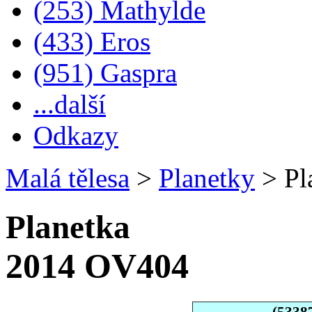
(253) Mathylde
(433) Eros
(951) Gaspra
...další
Odkazy
Malá tělesa
>
Planetky
>
Pl
Planetka
2014 OV404
(5338