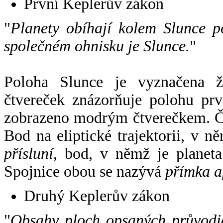
První Keplerův zákon
"
Planety obíhají kolem Slunce p
společném ohnisku je Slunce.
"
Poloha Slunce je vyznačena 
čtvereček znázorňuje polohu pr
zobrazeno modrým čtverečkem. Če
Bod na eliptické trajektorii, v n
přísluní
, bod, v němž je planet
Spojnice obou se nazývá
přímka a
Druhý Keplerův zákon
"
Obsahy ploch opsaných průvodič