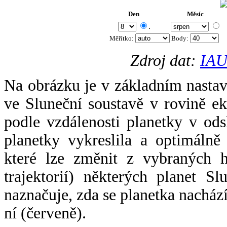
Den
Měsíc
.
Měřítko:
Body
:
Zdroj dat:
IAU
Na obrázku je v základním nastav
ve Sluneční soustavě v rovině ek
podle vzdálenosti planetky v odsl
planetky vykreslila a optimálně
které lze změnit z vybraných h
trajektorií) některých planet Sl
naznačuje, zda se planetka nacház
ní (červeně).