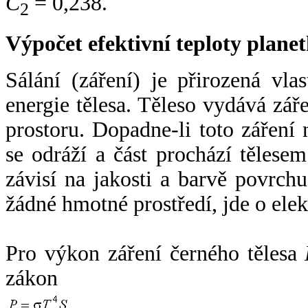
C
= 0,238.
2
Výpočet efektivní teploty plan
Sálání (záření) je přirozená vla
energie tělesa. Těleso vydává zá
prostoru. Dopadne-li toto záření n
se odráží a část prochází tělesem
závisí na jakosti a barvě povrch
žádné hmotné prostředí, jde o ele
Pro výkon záření černého tělesa
zákon