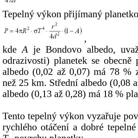
Tepelný výkon přijímaný planetko
,
kde
A
je Bondovo albedo, uvaž
odrazivosti) planetek se obecně
albedo (0,02 až 0,07) má 78 % z
než 25 km. Střední albedo (0,08 
albedo (0,13 až 0,28) má 18 % pla
Tento tepelný výkon vyzařuje po
rychlého otáčení a dobré tepelné