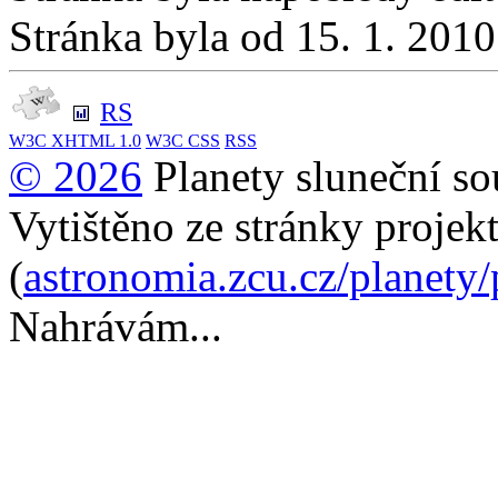
Stránka byla od 15. 1. 201
RS
W3C
XHTML 1.0
W3C
CSS
RSS
© 2026
Planety sluneční so
Vytištěno ze stránky projek
(
astronomia.zcu.cz/planety
Nahrávám...