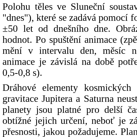
Polohu těles ve Sluneční sousta
"dnes"), které se zadává pomocí 
±50 let od dnešního dne. Obráz
hodnot. Po spuštění animace (zpě
mění v intervalu den, měsíc ne
animace je závislá na době potř
0,5-0,8 s).
Dráhové elementy kosmických t
gravitace Jupitera a Saturna neu
planety jsou platné pro delší č
obtížné jejich určení, neboť je 
přesnosti, jakou požadujeme. Pla