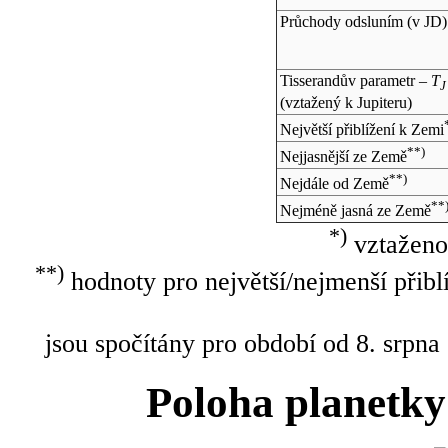
Průchody odsluním (v
JD
)
Tisserandův parametr –
T
J
(vztažený k Jupiteru)
Největší přiblížení k Zemi
**)
Nejjasnější ze Země
**)
Nejdále od Země
**
Nejméně jasná ze Země
*)
vztaženo
**)
hodnoty pro největší/nejmenší přibl
jsou spočítány pro období od 8. srpna
Poloha planetky