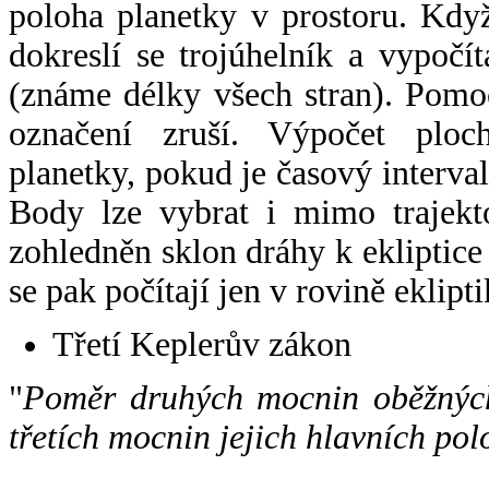
poloha planetky v prostoru. Kdy
dokreslí se trojúhelník a vypoč
(známe délky všech stran). Pomo
označení zruší. Výpočet ploch
planetky, pokud je časový interval
Body lze vybrat i mimo trajekto
zohledněn sklon dráhy k ekliptice
se pak počítají jen v rovině eklipti
Třetí Keplerův zákon
"
Poměr druhých mocnin oběžných
třetích mocnin jejich hlavních pol