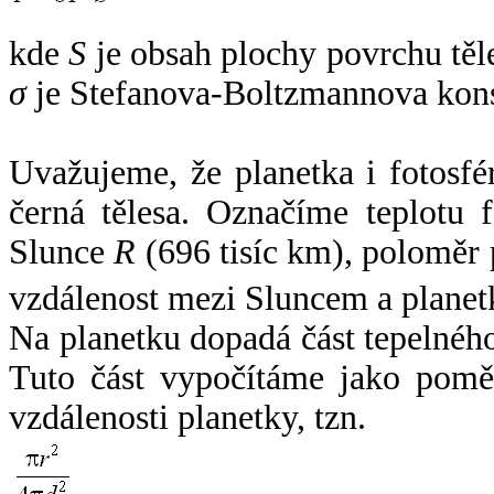
kde
S
je obsah plochy povrchu těl
σ
je Stefanova-Boltzmannova kons
Uvažujeme, že planetka i fotosfér
černá tělesa. Označíme teplotu 
Slunce
R
(696 tisíc km), poloměr
vzdálenost mezi Sluncem a plane
Na planetku dopadá část tepelnéh
Tuto část vypočítáme jako pomě
vzdálenosti planetky, tzn.