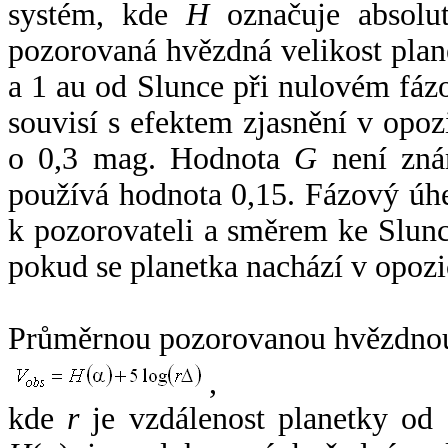
systém, kde
H
označuje absolut
pozorovaná hvězdná velikost plan
a 1 au od Slunce při nulovém fá
souvisí s efektem zjasnění v opoz
o 0,3 mag. Hodnota
G
není zná
používá hodnota 0,15. Fázový úh
k pozorovateli a směrem ke Slunc
pokud se planetka nachází v opozi
Průměrnou pozorovanou hvězdnou 
,
kde
r
je vzdálenost planetky od