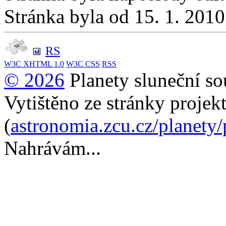
Stránka byla od 15. 1. 201
RS
W3C
XHTML 1.0
W3C
CSS
RSS
© 2026
Planety sluneční so
Vytištěno ze stránky projek
(
astronomia.zcu.cz/planety
Nahrávám...