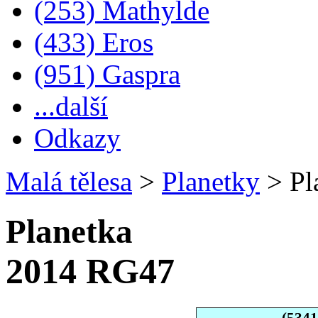
(253) Mathylde
(433) Eros
(951) Gaspra
...další
Odkazy
Malá tělesa
>
Planetky
>
Pl
Planetka
2014 RG47
(534