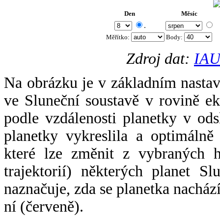
Den
Měsíc
.
Měřítko:
Body
:
Zdroj dat:
IAU
Na obrázku je v základním nastav
ve Sluneční soustavě v rovině ek
podle vzdálenosti planetky v odsl
planetky vykreslila a optimálně
které lze změnit z vybraných h
trajektorií) některých planet Sl
naznačuje, zda se planetka nacház
ní (červeně).