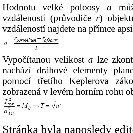
Hodnotu velké poloosy
a
může
vzdáleností (průvodiče
r
) objekt
vzdáleností najdete na přímce apsi
Vypočítanou velikost
a
lze zkont
nachází dráhové elementy plane
pomocí třetího Keplerova zák
zobrazená v levém horním rohu o
Stránka byla naposledy edi