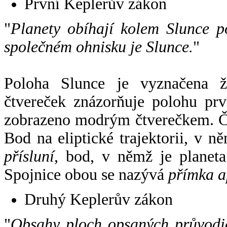
První Keplerův zákon
"
Planety obíhají kolem Slunce p
společném ohnisku je Slunce.
"
Poloha Slunce je vyznačena 
čtvereček znázorňuje polohu pr
zobrazeno modrým čtverečkem. Če
Bod na eliptické trajektorii, v n
přísluní
, bod, v němž je planet
Spojnice obou se nazývá
přímka a
Druhý Keplerův zákon
"
Obsahy ploch opsaných průvodič