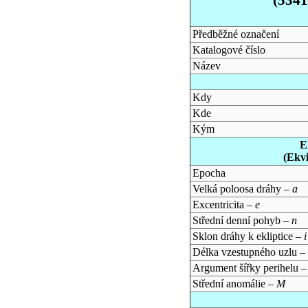
Předběžné označení
Katalogové číslo
Název
Kdy
Kde
Kým
E
(Ekv
Epocha
Velká poloosa dráhy –
a
Excentricita –
e
Střední denní pohyb –
n
Sklon dráhy k ekliptice –
i
Délka vzestupného uzlu –
Argument šířky perihelu 
Střední anomálie –
M