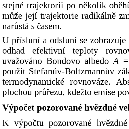
stejné trajektorii po několik oběh
může její trajektorie radikálně zm
narůstá s časem.
U přísluní a odsluní se zobrazuje
odhad efektivní teploty rovno
uvažováno Bondovo albedo
A
= 
použit Stefanův-Boltzmannův zák
termodynamické rovnováze. Abs
plochou průřezu, kdežto emise po
Výpočet pozorované hvězdné ve
K výpočtu pozorované hvězdné v