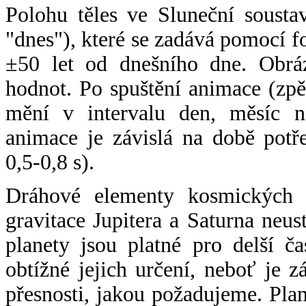
Polohu těles ve Sluneční sousta
"dnes"), které se zadává pomocí 
±50 let od dnešního dne. Obráz
hodnot. Po spuštění animace (zpě
mění v intervalu den, měsíc ne
animace je závislá na době potř
0,5-0,8 s).
Dráhové elementy kosmických t
gravitace Jupitera a Saturna neu
planety jsou platné pro delší č
obtížné jejich určení, neboť je 
přesnosti, jakou požadujeme. Pla