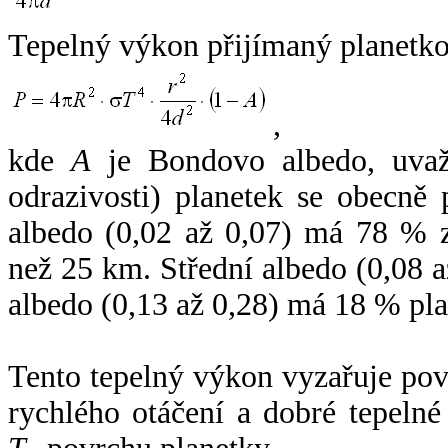
Tepelný výkon přijímaný planetko
,
kde
A
je Bondovo albedo, uvaž
odrazivosti) planetek se obecně
albedo (0,02 až 0,07) má 78 % z
než 25 km. Střední albedo (0,08 
albedo (0,13 až 0,28) má 18 % pla
Tento tepelný výkon vyzařuje po
rychlého otáčení a dobré tepelné