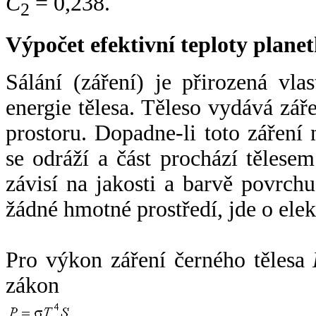
C
= 0,238.
2
Výpočet efektivní teploty plan
Sálání (záření) je přirozená vla
energie tělesa. Těleso vydává zá
prostoru. Dopadne-li toto záření n
se odráží a část prochází tělesem
závisí na jakosti a barvě povrch
žádné hmotné prostředí, jde o ele
Pro výkon záření černého tělesa
zákon