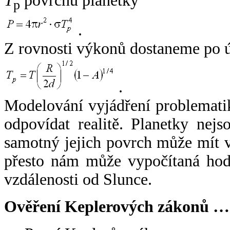
T
povrchu planetky
p
.
Z rovnosti výkonů dostaneme po 
.
Modelování vyjádření problemati
odpovídat realitě. Planetky nejso
samotný jejich povrch může mít v
přesto nám může vypočítaná hodn
vzdálenosti od Slunce.
Ověření Keplerových zákonů …