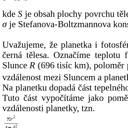
kde
S
je obsah plochy povrchu těl
σ
je Stefanova-Boltzmannova kons
Uvažujeme, že planetka i fotosfér
černá tělesa. Označíme teplotu 
Slunce
R
(696 tisíc km), poloměr
vzdálenost mezi Sluncem a plane
Na planetku dopadá část tepelnéh
Tuto část vypočítáme jako pomě
vzdálenosti planetky, tzn.