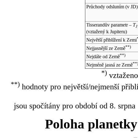
Průchody odsluním (v
JD
)
Tisserandův parametr –
T
J
(vztažený k Jupiteru)
Největší přiblížení k Zemi
**)
Nejjasnější ze Země
**)
Nejdále od Země
**
Nejméně jasná ze Země
*)
vztaženo
**)
hodnoty pro největší/nejmenší přibl
jsou spočítány pro období od 8. srpna
Poloha planetky