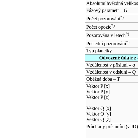
Absolutní hvězdná velikos
Fázový parametr –
G
*)
Počet pozorování
*)
Počet opozic
*)
Pozorována v letech
*)
Poslední pozorování
Typ planetky
Odvozené údaje z 
Vzdálenost v přísluní –
q
Vzdálenost v odsluní –
Q
Oběžná doba –
T
Vektor P [x]
Vektor P [y]
Vektor P [z]
Vektor Q [x]
Vektor Q [y]
Vektor Q [z]
Průchody přísluním (v
JD
)