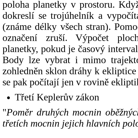
poloha planetky v prostoru. Kdy
dokreslí se trojúhelník a vypoč
(známe délky všech stran). Pomo
označení zruší. Výpočet ploch
planetky, pokud je časový interval
Body lze vybrat i mimo trajekto
zohledněn sklon dráhy k ekliptice
se pak počítají jen v rovině eklipti
Třetí Keplerův zákon
"
Poměr druhých mocnin oběžných
třetích mocnin jejich hlavních pol