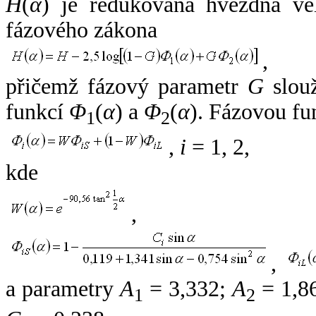
H
(
α
) je redukovaná hvězdná vel
fázového zákona
,
přičemž fázový parametr
G
slouž
funkcí
Φ
(
α
) a
Φ
(
α
). Fázovou fu
1
2
,
i
= 1, 2,
kde
,
,
a parametry
A
= 3,332;
A
= 1,8
1
2