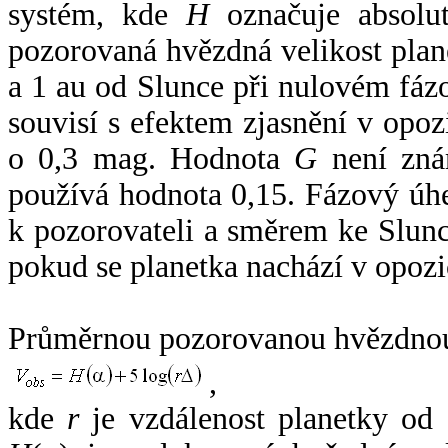
systém, kde
H
označuje absolut
pozorovaná hvězdná velikost plan
a 1 au od Slunce při nulovém fá
souvisí s efektem zjasnění v opoz
o 0,3 mag. Hodnota
G
není zná
používá hodnota 0,15. Fázový úh
k pozorovateli a směrem ke Slunc
pokud se planetka nachází v opozi
Průměrnou pozorovanou hvězdnou 
,
kde
r
je vzdálenost planetky od