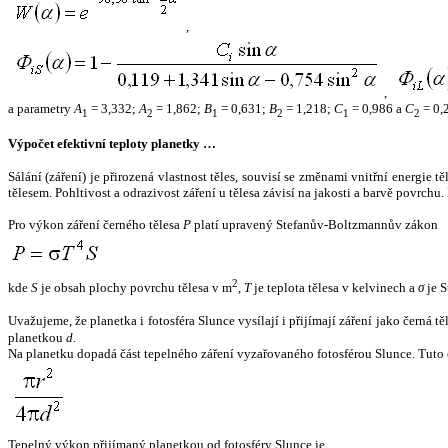
,
,
a parametry
A
= 3,332;
A
= 1,862;
B
= 0,631;
B
= 1,218;
C
= 0,986 a
C
= 0,
1
2
1
2
1
2
Výpočet efektivní teploty planetky …
Sálání (záření) je přirozená vlastnost těles, souvisí se změnami vnitřní energie 
tělesem. Pohltivost a odrazivost záření u tělesa závisí na jakosti a barvě povrch
Pro výkon záření černého tělesa
P
platí upravený Stefanův-Boltzmannův zákon
2
kde
S
je obsah plochy povrchu tělesa v m
,
T
je teplota tělesa v kelvinech a
σ
je S
Uvažujeme, že planetka i fotosféra Slunce vysílají i přijímají záření jako černá 
planetkou
d
.
Na planetku dopadá část tepelného záření vyzařovaného fotosférou Slunce. Tuto 
Tepelný výkon přijímaný planetkou od fotosféry Slunce je