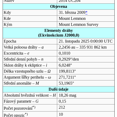
Název
2014 UC204
Objevena
Kdy
31. března 2009
*
Kde
Mount Lemmon
Kým
Mount Lemmon Survey
Elementy dráhy
(Ekvinokcium J2000,0)
Epocha
21. listopadu 2025 0:00:00 UTC
Velká poloosa dráhy –
a
2,2456 au – 335 931 862 km
Excentricita –
e
0,1010
Střední denní pohyb –
n
0,2929°/den
Sklon dráhy k ekliptice –
i
6,0248°
Délka vzestupného uzlu –
Ω
199,8113°
Argument šířky perihelu –
ω
271,7211°
Střední anomálie –
M
53,1965°
Další údaje
Absolutní hvězdná velikost –
H
18,26 mag
Fázový parametr –
G
0,15
*)
212
Počet pozorování
*)
10
Počet opozic