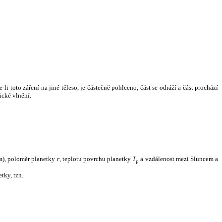
i toto záření na jiné těleso, je částečně pohlceno, část se odráží a část prochází
ické vlnění.
m), poloměr planetky
r
, teplotu povrchu planetky
T
a vzdálenost mezi Sluncem a
p
tky, tzn.