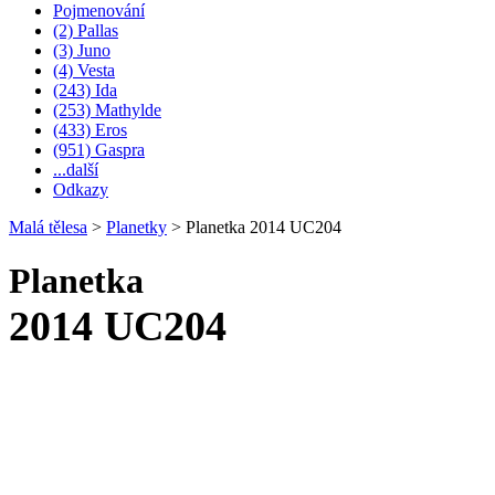
Pojmenování
(2) Pallas
(3) Juno
(4) Vesta
(243) Ida
(253) Mathylde
(433) Eros
(951) Gaspra
...další
Odkazy
Malá tělesa
>
Planetky
>
Planetka 2014 UC204
Planetka
2014 UC204