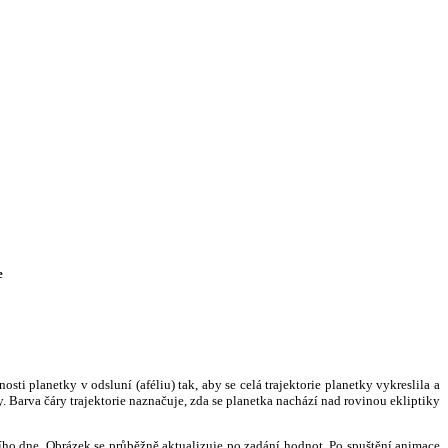
e
i planetky v odsluní (aféliu) tak, aby se celá trajektorie planetky vykreslila a
. Barva čáry trajektorie naznačuje, zda se planetka nachází nad rovinou ekliptiky
ního dne. Obrázek se průběžně aktualizuje po zadání hodnot. Po spuštění animace