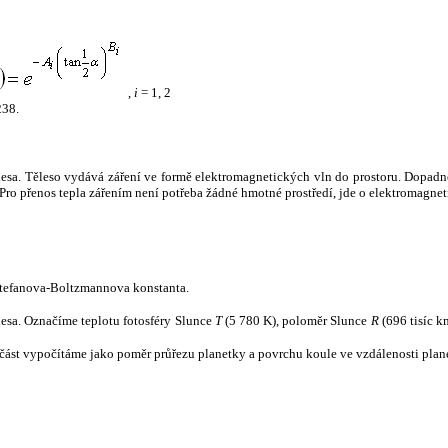
,
i
= 1, 2
238.
tělesa. Těleso vydává záření ve formě elektromagnetických vln do prostoru. Dopadne-l
u. Pro přenos tepla zářením není potřeba žádné hmotné prostředí, jde o elektromagnet
tefanova-Boltzmannova konstanta.
tělesa. Označíme teplotu fotosféry Slunce
T
(5 780 K), poloměr Slunce
R
(696 tisíc k
část vypočítáme jako poměr průřezu planetky a povrchu koule ve vzdálenosti plane