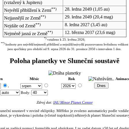
(vztažený k Jupiteru)
**)
28. ledna 2049
(1,05 au)
Největší přiblížení k Zemi
**)
29. ledna 2049
(20,4 mag)
Nejjasnější ze Země
**)
8. ledna 2027
(3,45 au)
Nejdále od Země
**)
12. března 2037
(23,6 mag)
Nejméně jasná ze Země
*)
vztaženo k 25. května 2026;
**)
hodnoty pro největší/nejmenší přiblížení a nejnižší/nejvyšší pozorovanou hvězdnou velikost
jsou spočítány pro období od 9. srpna 2026 do 31. prosince 2050 s intervalem 1 den.
Poloha planetky ve Sluneční soustavě
en
Měsíc
Rok
Animac
.
:
Body
:
Zdroj dat:
IAU Minor Planet Center
eční soustavě v rovině ekliptiky. Měřítko je zvoleno automaticky podle vzdálenost
not, je vykreslena i poloha (včetně trajektorií) některých planet Sluneční soustavy
, které se zadává pomocí formuláře pod obrázkem. Lze zadat datum ±50 let od dneš