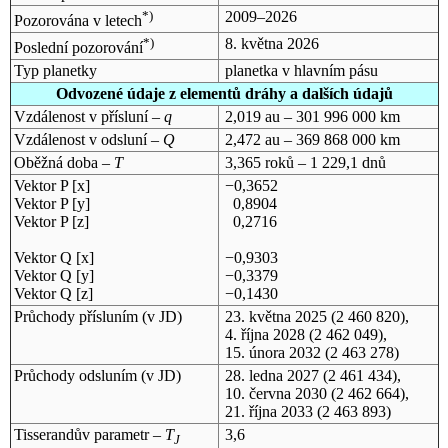
*)
2009–2026
Pozorována v letech
*)
8. května 2026
Poslední pozorování
Typ planetky
planetka v hlavním pásu
Odvozené údaje z elementů dráhy a dalších údajů
Vzdálenost v přísluní –
q
2,019 au – 301 996 000 km
Vzdálenost v odsluní –
Q
2,472 au – 369 868 000 km
Oběžná doba –
T
3,365 roků – 1 229,1 dnů
Vektor P [x]
−0,3652
Vektor P [y]
0,8904
Vektor P [z]
0,2716
Vektor Q [x]
−0,9303
Vektor Q [y]
−0,3379
Vektor Q [z]
−0,1430
Průchody přísluním (v
JD
)
23. května 2025
(2 460 820),
4. října 2028
(2 462 049),
15. února 2032
(2 463 278)
Průchody odsluním (v
JD
)
28. ledna 2027
(2 461 434),
10. června 2030
(2 462 664),
21. října 2033
(2 463 893)
Tisserandův parametr –
T
3,6
J