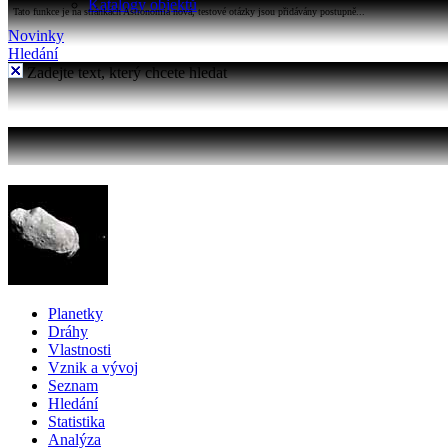
Katalogy objektů
Tato funkce je na stránkách Astronomia nová, testové otázky jsou přidávány postupně...
Novinky
Hledání
Zadejte text, který chcete hledat
Planetky
Dráhy
Vlastnosti
Vznik a vývoj
Seznam
Hledání
Statistika
Analýza