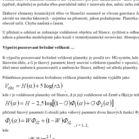
(zpětně, dopředu) se poloha těles pravidelně mění v intervalu den, měsíc nebo ro
Dráhové elementy kosmických těles ve Sluneční soustavě se vlivem gravitace Jup
závislé na mnoha faktorech - zejména na přesnosti, jakou požadujeme. Planetka se
obecně určit. Chyba narůstá s časem.
U přísluní a odsluní se zobrazuje vzdálenost objektu od Slunce, rychlost a od
zákon a planetku modelujeme jako kouli v termodynamické rovnováze. Absorpce 
Výpočet pozorované hvězdné velikosti …
K výpočtu pozorované hvězdné velikosti planetky je použit tzv. HG-systém, kd
fázovém úhlu, a
G
je fázový parametr, který souvisí s efektem zjasnění v opozic
úhel mezi směrem k pozorovateli a směrem ke Slunci, měřený od středu planetky. 
Průměrnou pozorovanou hvězdnou velikost planetky můžeme vyjádřit jako
,
kde
r
je vzdálenost planetky od Slunce,
Δ
je její vzdálenost od Země a
H
(
α
) je r
,
přičemž fázový parametr
G
slouží jako váhový parametr dvou fázových funkcí
Φ
,
i
= 1, 2,
kde