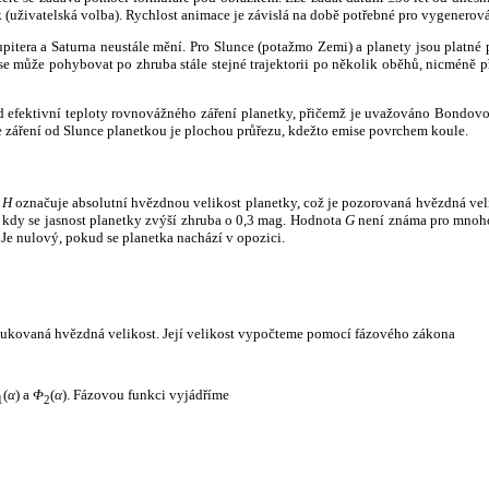
k (uživatelská volba). Rychlost animace je závislá na době potřebné pro vygenerová
itera a Saturna neustále mění. Pro Slunce (potažmo Zemi) a planety jsou platné p
 může pohybovat po zhruba stále stejné trajektorii po několik oběhů, nicméně při p
had efektivní teploty rovnovážného záření planetky, přičemž je uvažováno Bondov
záření od Slunce planetkou je plochou průřezu, kdežto emise povrchem koule.
e
H
označuje absolutní hvězdnou velikost planetky, což je pozorovaná hvězdná veli
i, kdy se jasnost planetky zvýší zhruba o 0,3 mag. Hodnota
G
není známa pro mnoho 
Je nulový, pokud se planetka nachází v opozici.
edukovaná hvězdná velikost. Její velikost vypočteme pomocí fázového zákona
(
α
) a
Φ
(
α
). Fázovou funkci vyjádříme
1
2