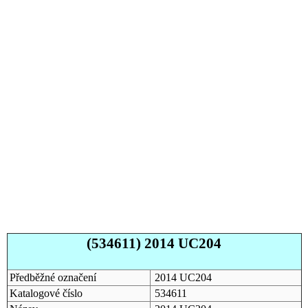
(534611) 2014 UC204
Předběžné označení
2014 UC204
Katalogové číslo
534611