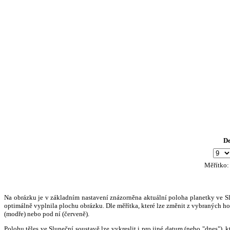
D
Měřítko
Na obrázku je v základním nastavení znázorněna aktuální poloha planetky ve Slun
optimálně vyplnila plochu obrázku. Dle měřítka, které lze změnit z vybraných hod
(modře) nebo pod ní (červeně).
Polohu těles ve Sluneční soustavě lze vykreslit i pro jiné datum (nebo "dnes")