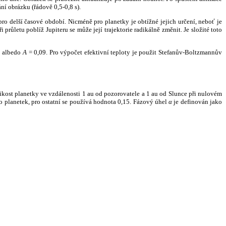
ní obrázku (řádově 0,5-0,8 s).
ro delší časové období. Nicméně pro planetky je obtížné jejich určení, neboť je
růletu poblíž Jupiteru se může její trajektorie radikálně změnit. Je složité toto
o albedo
A
= 0,09. Pro výpočet efektivní teploty je použit Stefanův-Boltzmannův
kost planetky ve vzdálenosti 1 au od pozorovatele a 1 au od Slunce při nulovém
planetek, pro ostatní se používá hodnota 0,15. Fázový úhel
α
je definován jako