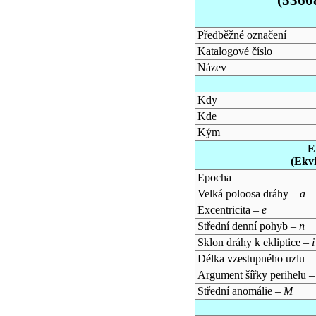
Předběžné označení
Katalogové číslo
Název
Kdy
Kde
Kým
E
(Ekv
Epocha
Velká poloosa dráhy –
a
Excentricita –
e
Střední denní pohyb –
n
Sklon dráhy k ekliptice –
i
Délka vzestupného uzlu –
Argument šířky perihelu 
Střední anomálie –
M