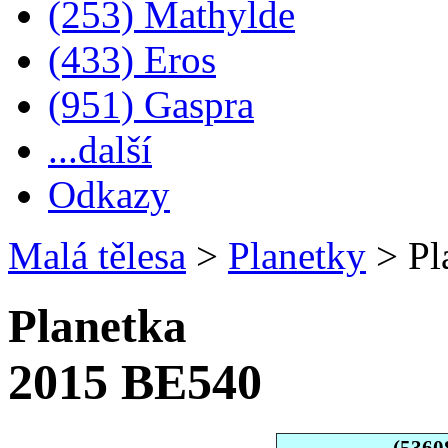
(253) Mathylde
(433) Eros
(951) Gaspra
...další
Odkazy
Malá tělesa
>
Planetky
>
Pl
Planetka
2015 BE540
(5360