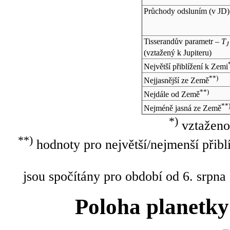
Průchody odsluním (v
JD
)
Tisserandův parametr –
T
J
(vztažený k Jupiteru)
Největší přiblížení k Zemi
**)
Nejjasnější ze Země
**)
Nejdále od Země
**
Nejméně jasná ze Země
*)
vztaženo
**)
hodnoty pro největší/nejmenší přibl
jsou spočítány pro období od 6. srpna
Poloha planetky