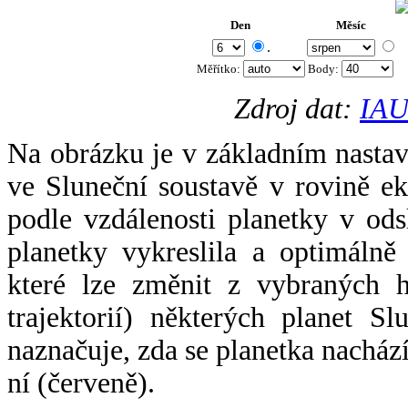
Den
Měsíc
.
Měřítko:
Body
:
Zdroj dat:
IAU
Na obrázku je v základním nastav
ve Sluneční soustavě v rovině ek
podle vzdálenosti planetky v odsl
planetky vykreslila a optimálně
které lze změnit z vybraných h
trajektorií) některých planet Sl
naznačuje, zda se planetka nacház
ní (červeně).