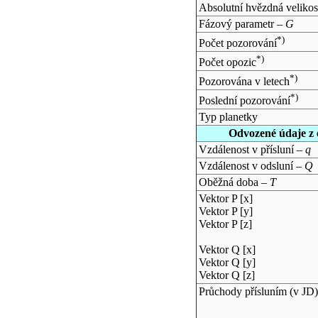
Absolutní hvězdná velikos
Fázový parametr –
G
*)
Počet pozorování
*)
Počet opozic
*)
Pozorována v letech
*)
Poslední pozorování
Typ planetky
Odvozené údaje z 
Vzdálenost v přísluní –
q
Vzdálenost v odsluní –
Q
Oběžná doba –
T
Vektor P [x]
Vektor P [y]
Vektor P [z]
Vektor Q [x]
Vektor Q [y]
Vektor Q [z]
Průchody přísluním (v
JD
)