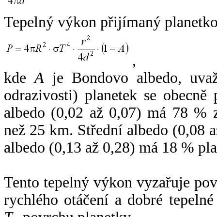
Tepelný výkon přijímaný planetko
,
kde
A
je Bondovo albedo, uvaž
odrazivosti) planetek se obecně
albedo (0,02 až 0,07) má 78 % z
než 25 km. Střední albedo (0,08 
albedo (0,13 až 0,28) má 18 % pla
Tento tepelný výkon vyzařuje po
rychlého otáčení a dobré tepelné