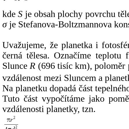
kde
S
je obsah plochy povrchu těl
σ
je Stefanova-Boltzmannova kons
Uvažujeme, že planetka i fotosfér
černá tělesa. Označíme teplotu 
Slunce
R
(696 tisíc km), poloměr
vzdálenost mezi Sluncem a plane
Na planetku dopadá část tepelnéh
Tuto část vypočítáme jako pomě
vzdálenosti planetky, tzn.