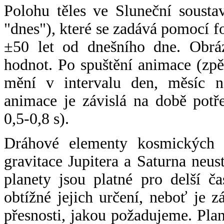
Polohu těles ve Sluneční sousta
"dnes"), které se zadává pomocí 
±50 let od dnešního dne. Obráz
hodnot. Po spuštění animace (zpě
mění v intervalu den, měsíc ne
animace je závislá na době potř
0,5-0,8 s).
Dráhové elementy kosmických t
gravitace Jupitera a Saturna neu
planety jsou platné pro delší č
obtížné jejich určení, neboť je 
přesnosti, jakou požadujeme. Pla