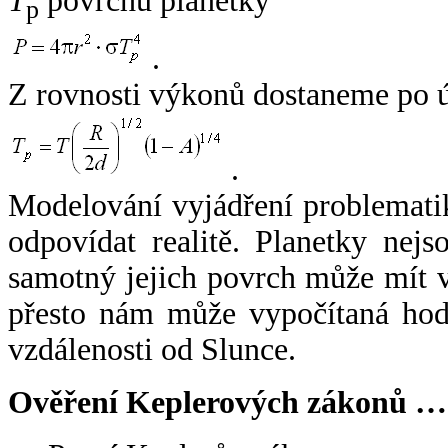
T
povrchu planetky
p
.
Z rovnosti výkonů dostaneme po 
.
Modelování vyjádření problemati
odpovídat realitě. Planetky nejso
samotný jejich povrch může mít v
přesto nám může vypočítaná hodn
vzdálenosti od Slunce.
Ověření Keplerových zákonů …