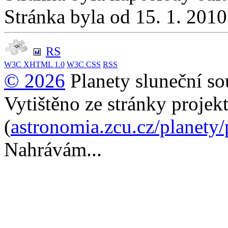
Stránka byla od 15. 1. 201
RS
W3C
XHTML 1.0
W3C
CSS
RSS
© 2026
Planety sluneční so
Vytištěno ze stránky projek
(
astronomia.zcu.cz/planety
Nahrávám...