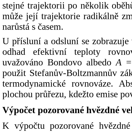
stejné trajektorii po několik oběh
může její trajektorie radikálně zm
narůstá s časem.
U přísluní a odsluní se zobrazuje
odhad efektivní teploty rovno
uvažováno Bondovo albedo
A
= 
použit Stefanův-Boltzmannův zák
termodynamické rovnováze. Abs
plochou průřezu, kdežto emise po
Výpočet pozorované hvězdné ve
K výpočtu pozorované hvězdné v