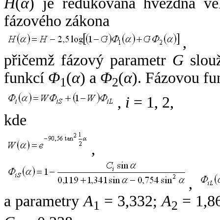
H
(
α
) je redukovaná hvězdná vel
fázového zákona
,
přičemž fázový parametr
G
slouž
funkcí
Φ
(
α
) a
Φ
(
α
). Fázovou fu
1
2
,
i
= 1, 2,
kde
,
,
a parametry
A
= 3,332;
A
= 1,8
1
2