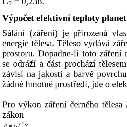
C
= 0,238.
2
Výpočet efektivní teploty plan
Sálání (záření) je přirozená vla
energie tělesa. Těleso vydává zá
prostoru. Dopadne-li toto záření n
se odráží a část prochází tělesem
závisí na jakosti a barvě povrch
žádné hmotné prostředí, jde o ele
Pro výkon záření černého tělesa
zákon