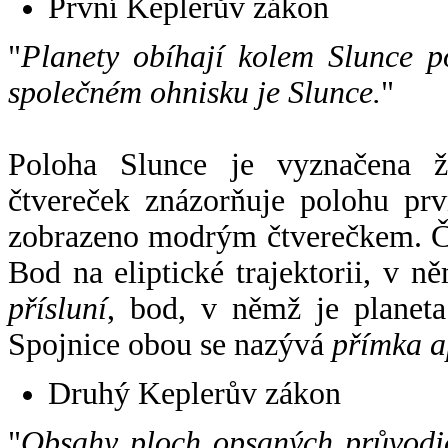
První Keplerův zákon
"
Planety obíhají kolem Slunce p
společném ohnisku je Slunce.
"
Poloha Slunce je vyznačena 
čtvereček znázorňuje polohu pr
zobrazeno modrým čtverečkem. Če
Bod na eliptické trajektorii, v n
přísluní
, bod, v němž je planet
Spojnice obou se nazývá
přímka a
Druhý Keplerův zákon
"
Obsahy ploch opsaných průvodič