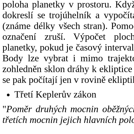
poloha planetky v prostoru. Kdy
dokreslí se trojúhelník a vypoč
(známe délky všech stran). Pomo
označení zruší. Výpočet ploch
planetky, pokud je časový interval
Body lze vybrat i mimo trajekto
zohledněn sklon dráhy k ekliptice
se pak počítají jen v rovině eklipti
Třetí Keplerův zákon
"
Poměr druhých mocnin oběžných
třetích mocnin jejich hlavních pol