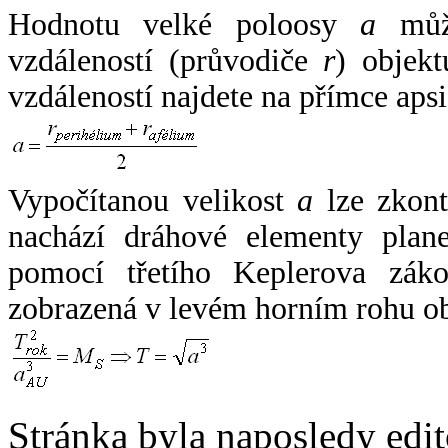
Hodnotu velké poloosy
a
může
vzdáleností (průvodiče
r
) objekt
vzdáleností najdete na přímce apsi
Vypočítanou velikost
a
lze zkont
nachází dráhové elementy plane
pomocí třetího Keplerova zák
zobrazená v levém horním rohu o
Stránka byla naposledy edi