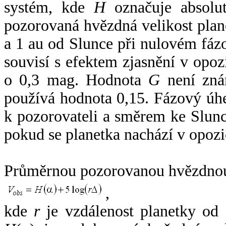
systém, kde
H
označuje absolut
pozorovaná hvězdná velikost plan
a 1 au od Slunce při nulovém fá
souvisí s efektem zjasnění v opoz
o 0,3 mag. Hodnota
G
není zná
používá hodnota 0,15. Fázový úh
k pozorovateli a směrem ke Slunc
pokud se planetka nachází v opozi
Průměrnou pozorovanou hvězdnou 
,
kde
r
je vzdálenost planetky od