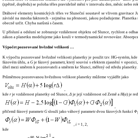
(zpětně, dopředu) se poloha těles pravidelně mění v intervalu den, měsíc nebo ro
Dráhové elementy kosmických těles ve Sluneční soustavě se vlivem gravitace Jup
závislé na mnoha faktorech - zejména na přesnosti, jakou požadujeme. Planetka se
obecně určit. Chyba narůstá s časem.
U přísluní a odsluní se zobrazuje vzdálenost objektu od Slunce, rychlost a od
zákon a planetku modelujeme jako kouli v termodynamické rovnováze. Absorpce 
Výpočet pozorované hvězdné velikosti …
K výpočtu pozorované hvězdné velikosti planetky je použit tzv. HG-systém, kd
fázovém úhlu, a
G
je fázový parametr, který souvisí s efektem zjasnění v opozic
úhel mezi směrem k pozorovateli a směrem ke Slunci, měřený od středu planetky. 
Průměrnou pozorovanou hvězdnou velikost planetky můžeme vyjádřit jako
,
kde
r
je vzdálenost planetky od Slunce,
Δ
je její vzdálenost od Země a
H
(
α
) je r
,
přičemž fázový parametr
G
slouží jako váhový parametr dvou fázových funkcí
Φ
,
i
= 1, 2,
kde