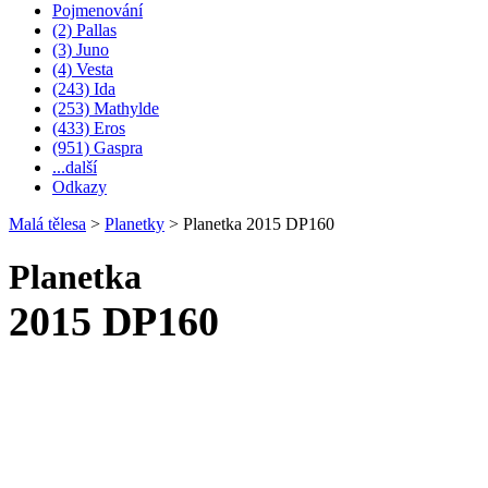
Pojmenování
(2) Pallas
(3) Juno
(4) Vesta
(243) Ida
(253) Mathylde
(433) Eros
(951) Gaspra
...další
Odkazy
Malá tělesa
>
Planetky
>
Planetka 2015 DP160
Planetka
2015 DP160