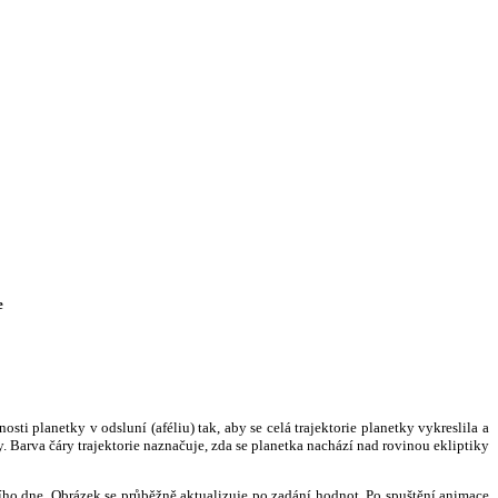
e
i planetky v odsluní (aféliu) tak, aby se celá trajektorie planetky vykreslila a
. Barva čáry trajektorie naznačuje, zda se planetka nachází nad rovinou ekliptiky
ního dne. Obrázek se průběžně aktualizuje po zadání hodnot. Po spuštění animace