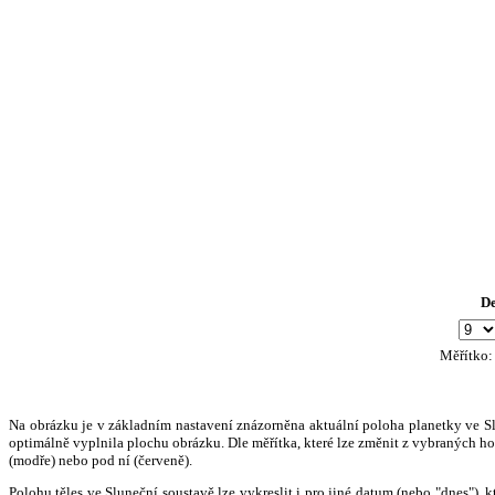
D
Měřítko
Na obrázku je v základním nastavení znázorněna aktuální poloha planetky ve Slun
optimálně vyplnila plochu obrázku. Dle měřítka, které lze změnit z vybraných hod
(modře) nebo pod ní (červeně).
Polohu těles ve Sluneční soustavě lze vykreslit i pro jiné datum (nebo "dnes")