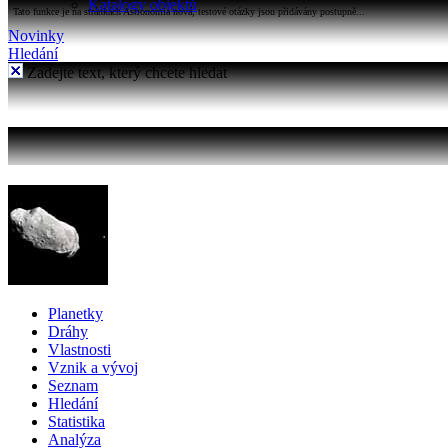
Katalogy objektů
Tato funkce je na stránkách Astronomia nová, testové otázky jsou přidávány postupně...
Novinky
Hledání
Zadejte text, který chcete hledat
Planetky
Dráhy
Vlastnosti
Vznik a vývoj
Seznam
Hledání
Statistika
Analýza