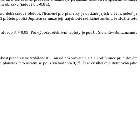
ní obrázku (řádově 0,5-0,8 s).
ro delší časové období. Nicméně pro planetky je obtížné jejich určení, neboť je
růletu poblíž Jupiteru se může její trajektorie radikálně změnit. Je složité toto
o albedo
A
= 0,09. Pro výpočet efektivní teploty je použit Stefanův-Boltzmannův
kost planetky ve vzdálenosti 1 au od pozorovatele a 1 au od Slunce při nulovém
planetek, pro ostatní se používá hodnota 0,15. Fázový úhel
α
je definován jako