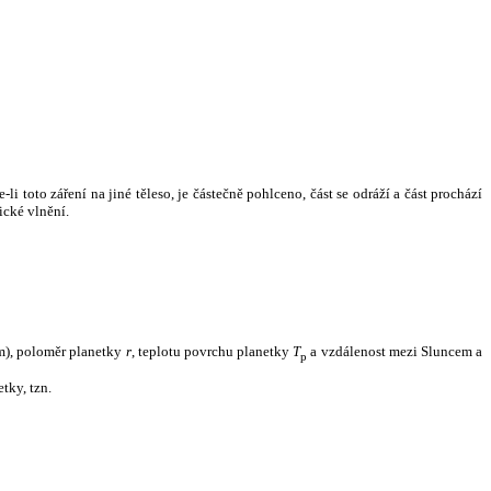
i toto záření na jiné těleso, je částečně pohlceno, část se odráží a část prochází
ické vlnění.
m), poloměr planetky
r
, teplotu povrchu planetky
T
a vzdálenost mezi Sluncem a
p
tky, tzn.