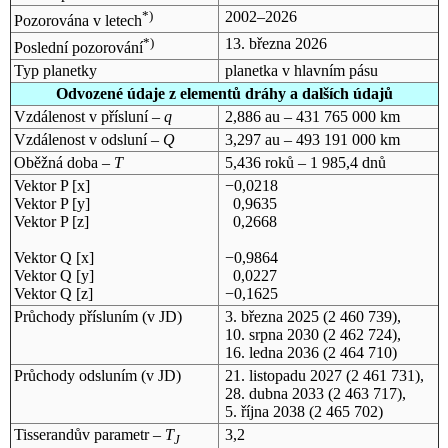
*)
2002–2026
Pozorována v letech
*)
13. března 2026
Poslední pozorování
Typ planetky
planetka v hlavním pásu
Odvozené údaje z elementů dráhy a dalších údajů
Vzdálenost v přísluní –
q
2,886 au – 431 765 000 km
Vzdálenost v odsluní –
Q
3,297 au – 493 191 000 km
Oběžná doba –
T
5,436 roků – 1 985,4 dnů
Vektor P [x]
−0,0218
Vektor P [y]
0,9635
Vektor P [z]
0,2668
Vektor Q [x]
−0,9864
Vektor Q [y]
0,0227
Vektor Q [z]
−0,1625
Průchody přísluním (v
JD
)
3. března 2025
(2 460 739),
10. srpna 2030
(2 462 724),
16. ledna 2036
(2 464 710)
Průchody odsluním (v
JD
)
21. listopadu 2027
(2 461 731),
28. dubna 2033
(2 463 717),
5. října 2038
(2 465 702)
Tisserandův parametr –
T
3,2
J