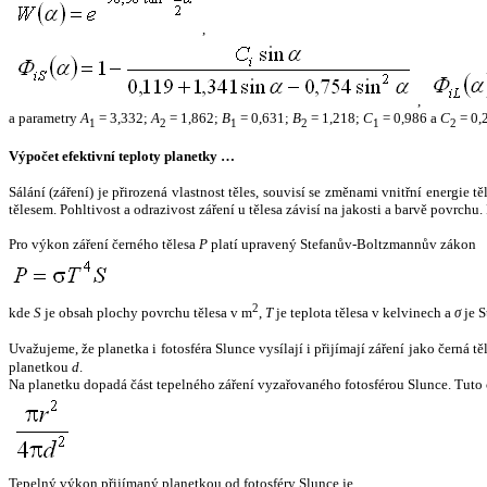
,
,
a parametry
A
= 3,332;
A
= 1,862;
B
= 0,631;
B
= 1,218;
C
= 0,986 a
C
= 0,
1
2
1
2
1
2
Výpočet efektivní teploty planetky …
Sálání (záření) je přirozená vlastnost těles, souvisí se změnami vnitřní energie 
tělesem. Pohltivost a odrazivost záření u tělesa závisí na jakosti a barvě povrch
Pro výkon záření černého tělesa
P
platí upravený Stefanův-Boltzmannův zákon
2
kde
S
je obsah plochy povrchu tělesa v m
,
T
je teplota tělesa v kelvinech a
σ
je S
Uvažujeme, že planetka i fotosféra Slunce vysílají i přijímají záření jako černá 
planetkou
d
.
Na planetku dopadá část tepelného záření vyzařovaného fotosférou Slunce. Tuto 
Tepelný výkon přijímaný planetkou od fotosféry Slunce je