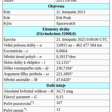
Název
2015 DP160
Objevena
Kdy
11. listopadu 2013
Kde
Kitt Peak
Kým
Spacewatch
Elementy dráhy
(Ekvinokcium J2000,0)
Epocha
21. listopadu 2025 0:00:00 UTC
Velká poloosa dráhy –
a
3,0915 au – 462 477 584 km
Excentricita –
e
0,0664
Střední denní pohyb –
n
0,1813°/den
Sklon dráhy k ekliptice –
i
12,1311°
Délka vzestupného uzlu –
Ω
230,7104°
Argument šířky perihelu –
ω
221,1895°
Střední anomálie –
M
47,6420°
Další údaje
Absolutní hvězdná velikost –
H
16,71 mag
Fázový parametr –
G
0,15
*)
167
Počet pozorování
*)
12
Počet opozic