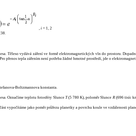
,
i
= 1, 2
238.
tělesa. Těleso vydává záření ve formě elektromagnetických vln do prostoru. Dopadne-l
u. Pro přenos tepla zářením není potřeba žádné hmotné prostředí, jde o elektromagnet
tefanova-Boltzmannova konstanta.
tělesa. Označíme teplotu fotosféry Slunce
T
(5 780 K), poloměr Slunce
R
(696 tisíc k
část vypočítáme jako poměr průřezu planetky a povrchu koule ve vzdálenosti plane