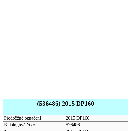
(536486) 2015 DP160
Předběžné označení
2015 DP160
Katalogové číslo
536486