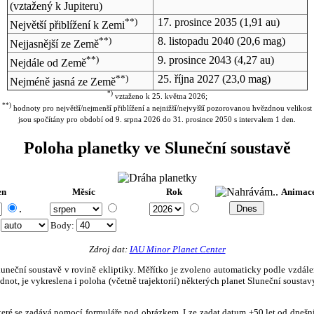
(vztažený k Jupiteru)
**)
17. prosince 2035
(1,91 au)
Největší přiblížení k Zemi
**)
8. listopadu 2040
(20,6 mag)
Nejjasnější ze Země
**)
9. prosince 2043
(4,27 au)
Nejdále od Země
**)
25. října 2027
(23,0 mag)
Nejméně jasná ze Země
*)
vztaženo k 25. května 2026;
**)
hodnoty pro největší/nejmenší přiblížení a nejnižší/nejvyšší pozorovanou hvězdnou velikost
jsou spočítány pro období od 9. srpna 2026 do 31. prosince 2050 s intervalem 1 den.
Poloha planetky ve Sluneční soustavě
en
Měsíc
Rok
Animac
.
:
Body
:
Zdroj dat:
IAU Minor Planet Center
eční soustavě v rovině ekliptiky. Měřítko je zvoleno automaticky podle vzdálenost
not, je vykreslena i poloha (včetně trajektorií) některých planet Sluneční soustavy
, které se zadává pomocí formuláře pod obrázkem. Lze zadat datum ±50 let od dneš