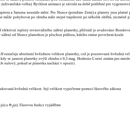
k (uživatelská volba). Rychlost animace je závislá na době potřebné pro vygenerová
itera a Saturna neustále mění. Pro Slunce (potažmo Zemi) a planety jsou platné p
 může pohybovat po zhruba stále stejné trajektorii po několik oběhů, nicméně při p
had efektivní teploty rovnovážného záření planetky, přičemž je uvažováno Bondov
záření od Slunce planetkou je plochou průřezu, kdežto emise povrchem koule.
e
H
označuje absolutní hvězdnou velikost planetky, což je pozorovaná hvězdná veli
i, kdy se jasnost planetky zvýší zhruba o 0,3 mag. Hodnota
G
není známa pro mnoho 
Je nulový, pokud se planetka nachází v opozici.
edukovaná hvězdná velikost. Její velikost vypočteme pomocí fázového zákona
(
α
) a
Φ
(
α
). Fázovou funkci vyjádříme
1
2