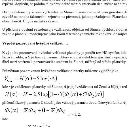
(zpětně, dopředu) se poloha těles pravidelně mění v intervalu den, měsíc nebo ro
Dráhové elementy kosmických těles ve Sluneční soustavě se vlivem gravitace Jup
závislé na mnoha faktorech - zejména na přesnosti, jakou požadujeme. Planetka se
obecně určit. Chyba narůstá s časem.
U přísluní a odsluní se zobrazuje vzdálenost objektu od Slunce, rychlost a od
zákon a planetku modelujeme jako kouli v termodynamické rovnováze. Absorpce 
Výpočet pozorované hvězdné velikosti …
K výpočtu pozorované hvězdné velikosti planetky je použit tzv. HG-systém, kd
fázovém úhlu, a
G
je fázový parametr, který souvisí s efektem zjasnění v opozic
úhel mezi směrem k pozorovateli a směrem ke Slunci, měřený od středu planetky. 
Průměrnou pozorovanou hvězdnou velikost planetky můžeme vyjádřit jako
,
kde
r
je vzdálenost planetky od Slunce,
Δ
je její vzdálenost od Země a
H
(
α
) je r
,
přičemž fázový parametr
G
slouží jako váhový parametr dvou fázových funkcí
Φ
,
i
= 1, 2,
kde