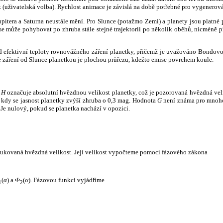
k (uživatelská volba). Rychlost animace je závislá na době potřebné pro vygenerová
itera a Saturna neustále mění. Pro Slunce (potažmo Zemi) a planety jsou platné p
 může pohybovat po zhruba stále stejné trajektorii po několik oběhů, nicméně při p
had efektivní teploty rovnovážného záření planetky, přičemž je uvažováno Bondov
záření od Slunce planetkou je plochou průřezu, kdežto emise povrchem koule.
e
H
označuje absolutní hvězdnou velikost planetky, což je pozorovaná hvězdná veli
i, kdy se jasnost planetky zvýší zhruba o 0,3 mag. Hodnota
G
není známa pro mnoho 
Je nulový, pokud se planetka nachází v opozici.
edukovaná hvězdná velikost. Její velikost vypočteme pomocí fázového zákona
(
α
) a
Φ
(
α
). Fázovou funkci vyjádříme
1
2