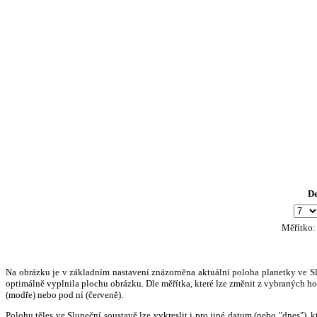
D
Měřítko
Na obrázku je v základním nastavení znázorněna aktuální poloha planetky ve Slun
optimálně vyplnila plochu obrázku. Dle měřítka, které lze změnit z vybraných hod
(modře) nebo pod ní (červeně).
Polohu těles ve Sluneční soustavě lze vykreslit i pro jiné datum (nebo "dnes")