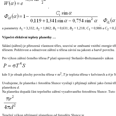
,
,
a parametry
A
= 3,332;
A
= 1,862;
B
= 0,631;
B
= 1,218;
C
= 0,986 a
C
= 0,
1
2
1
2
1
2
Výpočet efektivní teploty planetky …
Sálání (záření) je přirozená vlastnost těles, souvisí se změnami vnitřní energie 
tělesem. Pohltivost a odrazivost záření u tělesa závisí na jakosti a barvě povrch
Pro výkon záření černého tělesa
P
platí upravený Stefanův-Boltzmannův zákon
2
kde
S
je obsah plochy povrchu tělesa v m
,
T
je teplota tělesa v kelvinech a
σ
je S
Uvažujeme, že planetka i fotosféra Slunce vysílají i přijímají záření jako černá 
planetkou
d
.
Na planetku dopadá část tepelného záření vyzařovaného fotosférou Slunce. Tuto 
Tepelný výkon přijímaný planetkou od fotosféry Slunce je