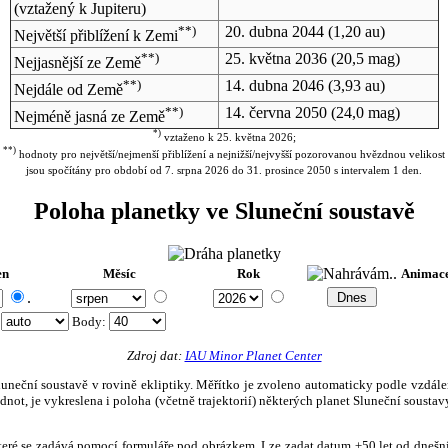
(vztažený k Jupiteru)
**)
20. dubna 2044
(1,20 au)
Největší přiblížení k Zemi
**)
25. května 2036
(20,5 mag)
Nejjasnější ze Země
**)
14. dubna 2046
(3,93 au)
Nejdále od Země
**)
14. června 2050
(24,0 mag)
Nejméně jasná ze Země
*)
vztaženo k 25. května 2026;
**)
hodnoty pro největší/nejmenší přiblížení a nejnižší/nejvyšší pozorovanou hvězdnou velikost
jsou spočítány pro období od 7. srpna 2026 do 31. prosince 2050 s intervalem 1 den.
Poloha planetky ve Sluneční soustavě
en
Měsíc
Rok
Animac
.
:
Body
:
Zdroj dat:
IAU Minor Planet Center
eční soustavě v rovině ekliptiky. Měřítko je zvoleno automaticky podle vzdálenost
not, je vykreslena i poloha (včetně trajektorií) některých planet Sluneční soustavy
, které se zadává pomocí formuláře pod obrázkem. Lze zadat datum ±50 let od dneš