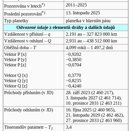
*)
2011–2025
Pozorována v letech
*)
13. listopadu 2025
Poslední pozorování
Typ planetky
planetka v hlavním pásu
Odvozené údaje z elementů dráhy a dalších údajů
Vzdálenost v přísluní –
q
2,191 au – 327 823 000 km
Vzdálenost v odsluní –
Q
2,931 au – 438 512 000 km
Oběžná doba –
T
4,099 roků – 1 497,2 dnů
Vektor P [x]
−0,9202
Vektor P [y]
−0,3850
Vektor P [z]
−0,0704
Vektor Q [x]
0,3770
Vektor Q [y]
−0,8235
Vektor Q [z]
−0,4240
Průchody přísluním (v
JD
)
28. září 2023
(2 460 217),
3. listopadu 2027
(2 461 714),
10. prosince 2031
(2 463 211)
Průchody odsluním (v
JD
)
16. října 2025
(2 460 965),
21. listopadu 2029
(2 462 462),
27. prosince 2033
(2 463 960)
Tisserandův parametr –
T
3,4
J