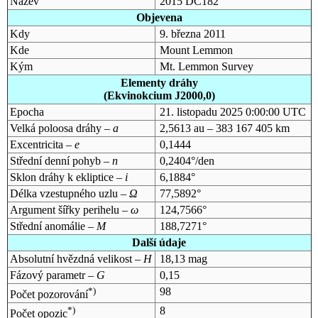
Název
2015 DC182
Objevena
Kdy
9. března 2011
Kde
Mount Lemmon
Kým
Mt. Lemmon Survey
Elementy dráhy
(Ekvinokcium J2000,0)
Epocha
21. listopadu 2025 0:00:00 UTC
Velká poloosa dráhy –
a
2,5613 au – 383 167 405 km
Excentricita –
e
0,1444
Střední denní pohyb –
n
0,2404°/den
Sklon dráhy k ekliptice –
i
6,1884°
Délka vzestupného uzlu –
Ω
77,5892°
Argument šířky perihelu –
ω
124,7566°
Střední anomálie –
M
188,7271°
Další údaje
Absolutní hvězdná velikost –
H
18,13 mag
Fázový parametr –
G
0,15
*)
98
Počet pozorování
*)
8
Počet opozic