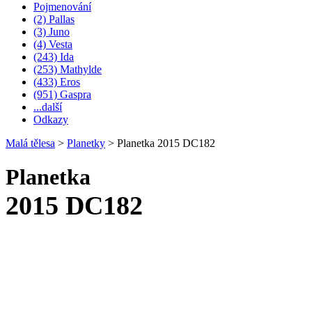
Pojmenování
(2) Pallas
(3) Juno
(4) Vesta
(243) Ida
(253) Mathylde
(433) Eros
(951) Gaspra
...další
Odkazy
Malá tělesa
>
Planetky
>
Planetka 2015 DC182
Planetka
2015 DC182