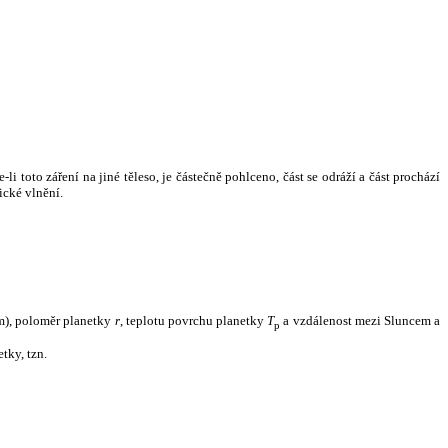
i toto záření na jiné těleso, je částečně pohlceno, část se odráží a část prochází
ické vlnění.
m), poloměr planetky
r
, teplotu povrchu planetky
T
a vzdálenost mezi Sluncem a
p
tky, tzn.