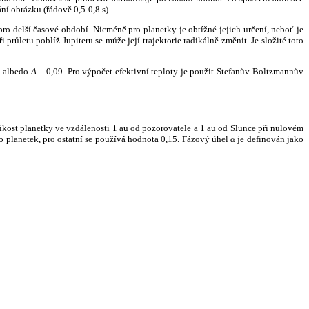
ní obrázku (řádově 0,5-0,8 s).
ro delší časové období. Nicméně pro planetky je obtížné jejich určení, neboť je
růletu poblíž Jupiteru se může její trajektorie radikálně změnit. Je složité toto
o albedo
A
= 0,09. Pro výpočet efektivní teploty je použit Stefanův-Boltzmannův
kost planetky ve vzdálenosti 1 au od pozorovatele a 1 au od Slunce při nulovém
planetek, pro ostatní se používá hodnota 0,15. Fázový úhel
α
je definován jako