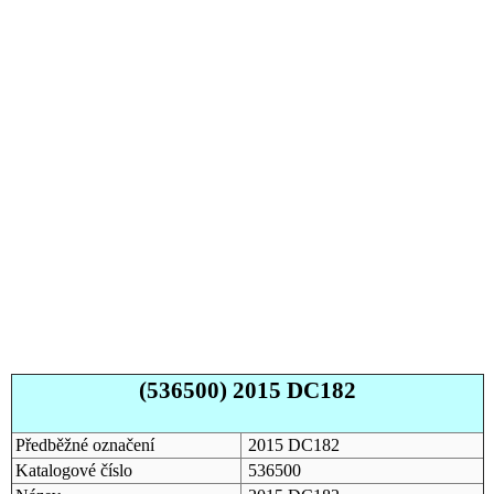
(536500) 2015 DC182
Předběžné označení
2015 DC182
Katalogové číslo
536500