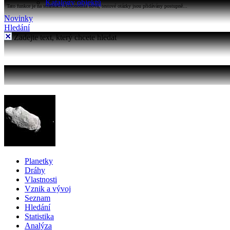
Katalogy objektů
Tato funkce je na stránkách Astronomia nová, testové otázky jsou přidávány postupně...
Novinky
Hledání
Zadejte text, který chcete hledat
Planetky
Dráhy
Vlastnosti
Vznik a vývoj
Seznam
Hledání
Statistika
Analýza