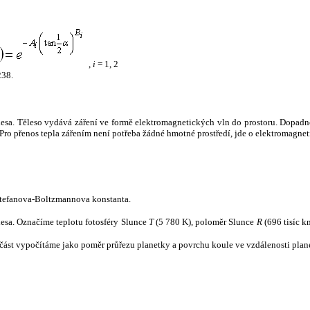
,
i
= 1, 2
238.
tělesa. Těleso vydává záření ve formě elektromagnetických vln do prostoru. Dopadne-l
u. Pro přenos tepla zářením není potřeba žádné hmotné prostředí, jde o elektromagnet
tefanova-Boltzmannova konstanta.
tělesa. Označíme teplotu fotosféry Slunce
T
(5 780 K), poloměr Slunce
R
(696 tisíc k
část vypočítáme jako poměr průřezu planetky a povrchu koule ve vzdálenosti plane