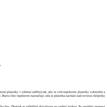
e
i planetky v odsluní (aféliu) tak, aby se celá trajektorie planetky vykreslila a
. Barva čáry trajektorie naznačuje, zda se planetka nachází nad rovinou ekliptiky
ního dne. Obrázek se průběžně aktualizuje po zadání hodnot. Po spuštění animace