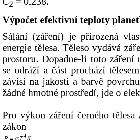
C
= 0,238.
2
Výpočet efektivní teploty plan
Sálání (záření) je přirozená vla
energie tělesa. Těleso vydává zá
prostoru. Dopadne-li toto záření n
se odráží a část prochází tělesem
závisí na jakosti a barvě povrch
žádné hmotné prostředí, jde o ele
Pro výkon záření černého tělesa
zákon