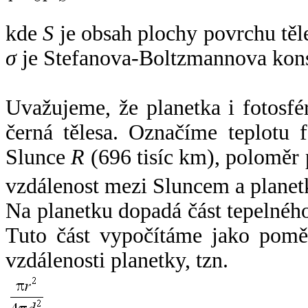
kde
S
je obsah plochy povrchu těl
σ
je Stefanova-Boltzmannova kons
Uvažujeme, že planetka i fotosfér
černá tělesa. Označíme teplotu 
Slunce
R
(696 tisíc km), poloměr
vzdálenost mezi Sluncem a plane
Na planetku dopadá část tepelnéh
Tuto část vypočítáme jako pomě
vzdálenosti planetky, tzn.