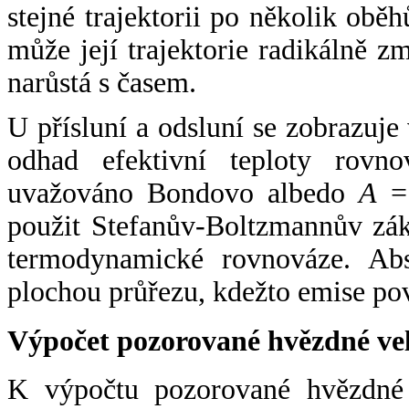
stejné trajektorii po několik oběh
může její trajektorie radikálně zm
narůstá s časem.
U přísluní a odsluní se zobrazuje
odhad efektivní teploty rovno
uvažováno Bondovo albedo
A
= 
použit Stefanův-Boltzmannův zák
termodynamické rovnováze. Abs
plochou průřezu, kdežto emise po
Výpočet pozorované hvězdné ve
K výpočtu pozorované hvězdné v