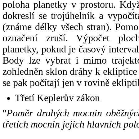
poloha planetky v prostoru. Kdy
dokreslí se trojúhelník a vypoč
(známe délky všech stran). Pomo
označení zruší. Výpočet ploch
planetky, pokud je časový interval
Body lze vybrat i mimo trajekto
zohledněn sklon dráhy k ekliptice
se pak počítají jen v rovině eklipti
Třetí Keplerův zákon
"
Poměr druhých mocnin oběžných
třetích mocnin jejich hlavních pol