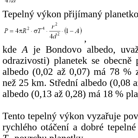
Tepelný výkon přijímaný planetko
,
kde
A
je Bondovo albedo, uvaž
odrazivosti) planetek se obecně
albedo (0,02 až 0,07) má 78 % z
než 25 km. Střední albedo (0,08 
albedo (0,13 až 0,28) má 18 % pla
Tento tepelný výkon vyzařuje po
rychlého otáčení a dobré tepelné