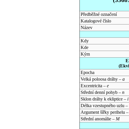
Předběžné označení
Katalogové číslo
Název
Kdy
Kde
Kým
E
(Ekv
Epocha
Velká poloosa dráhy –
a
Excentricita –
e
Střední denní pohyb –
n
Sklon dráhy k ekliptice –
i
Délka vzestupného uzlu –
Argument šířky perihelu 
Střední anomálie –
M