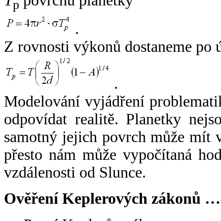
T
povrchu planetky
p
.
Z rovnosti výkonů dostaneme po 
.
Modelování vyjádření problemati
odpovídat realitě. Planetky nejso
samotný jejich povrch může mít v
přesto nám může vypočítaná hodn
vzdálenosti od Slunce.
Ověření Keplerových zákonů …