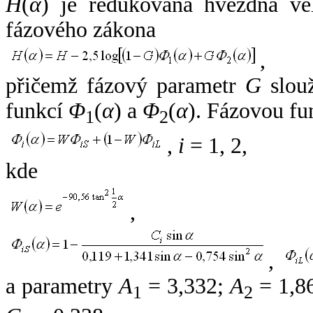
H
(
α
) je redukovaná hvězdná vel
fázového zákona
,
přičemž fázový parametr
G
slouž
funkcí
Φ
(
α
) a
Φ
(
α
). Fázovou fu
1
2
,
i
= 1, 2,
kde
,
,
a parametry
A
= 3,332;
A
= 1,8
1
2