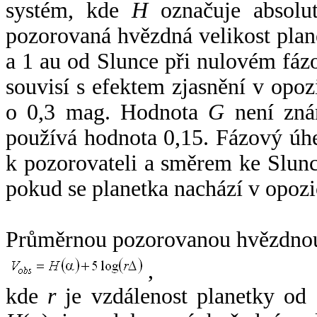
systém, kde
H
označuje absolut
pozorovaná hvězdná velikost plan
a 1 au od Slunce při nulovém fá
souvisí s efektem zjasnění v opoz
o 0,3 mag. Hodnota
G
není zná
používá hodnota 0,15. Fázový úh
k pozorovateli a směrem ke Slunc
pokud se planetka nachází v opozi
Průměrnou pozorovanou hvězdnou 
,
kde
r
je vzdálenost planetky od