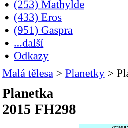
(253) Mathylde
(433) Eros
(951) Gaspra
...další
Odkazy
Malá tělesa
>
Planetky
>
Pl
Planetka
2015 FH298
(5368