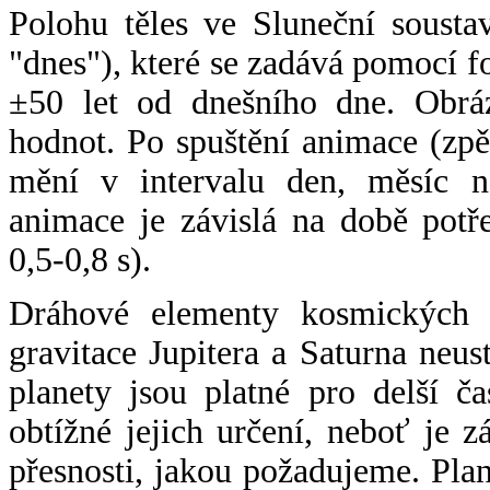
Polohu těles ve Sluneční sousta
"dnes"), které se zadává pomocí 
±50 let od dnešního dne. Obráz
hodnot. Po spuštění animace (zpě
mění v intervalu den, měsíc ne
animace je závislá na době potř
0,5-0,8 s).
Dráhové elementy kosmických t
gravitace Jupitera a Saturna neu
planety jsou platné pro delší č
obtížné jejich určení, neboť je 
přesnosti, jakou požadujeme. Pla