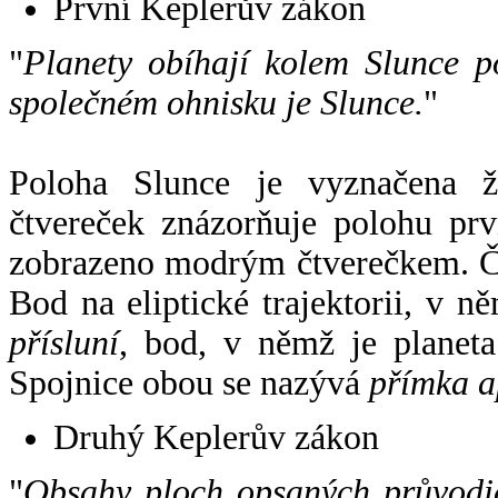
První Keplerův zákon
"
Planety obíhají kolem Slunce p
společném ohnisku je Slunce.
"
Poloha Slunce je vyznačena 
čtvereček znázorňuje polohu pr
zobrazeno modrým čtverečkem. Če
Bod na eliptické trajektorii, v n
přísluní
, bod, v němž je planet
Spojnice obou se nazývá
přímka a
Druhý Keplerův zákon
"
Obsahy ploch opsaných průvodič