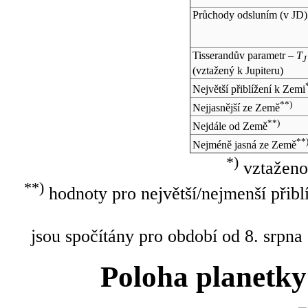
Průchody odsluním (v
JD
)
Tisserandův parametr –
T
J
(vztažený k Jupiteru)
Největší přiblížení k Zemi
**)
Nejjasnější ze Země
**)
Nejdále od Země
**
Nejméně jasná ze Země
*)
vztaženo
**)
hodnoty pro největší/nejmenší přibl
jsou spočítány pro období od 8. srpna
Poloha planetky