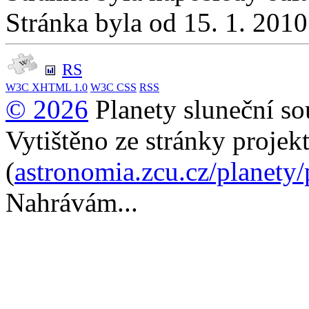
Stránka byla od 15. 1. 201
RS
W3C
XHTML 1.0
W3C
CSS
RSS
© 2026
Planety sluneční so
Vytištěno ze stránky projek
(
astronomia.zcu.cz/planety
Nahrávám...