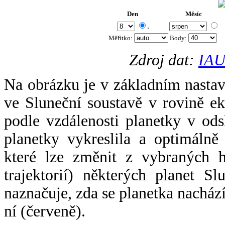
Den
Měsíc
.
Měřítko:
Body
:
Zdroj dat:
IAU
Na obrázku je v základním nastav
ve Sluneční soustavě v rovině ek
podle vzdálenosti planetky v odsl
planetky vykreslila a optimálně
které lze změnit z vybraných h
trajektorií) některých planet Sl
naznačuje, zda se planetka nacház
ní (červeně).