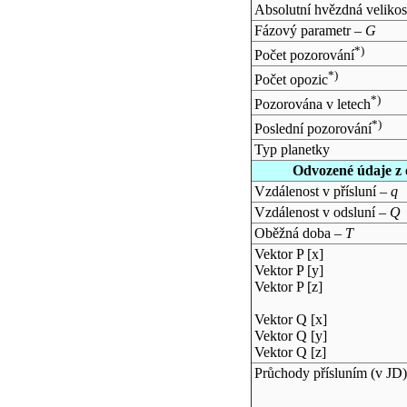
Absolutní hvězdná velikos
Fázový parametr –
G
*)
Počet pozorování
*)
Počet opozic
*)
Pozorována v letech
*)
Poslední pozorování
Typ planetky
Odvozené údaje z 
Vzdálenost v přísluní –
q
Vzdálenost v odsluní –
Q
Oběžná doba –
T
Vektor P [x]
Vektor P [y]
Vektor P [z]
Vektor Q [x]
Vektor Q [y]
Vektor Q [z]
Průchody přísluním (v
JD
)