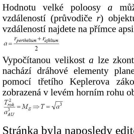
Hodnotu velké poloosy
a
může
vzdáleností (průvodiče
r
) objekt
vzdáleností najdete na přímce apsi
Vypočítanou velikost
a
lze zkont
nachází dráhové elementy plane
pomocí třetího Keplerova zák
zobrazená v levém horním rohu o
Stránka byla naposledy edi