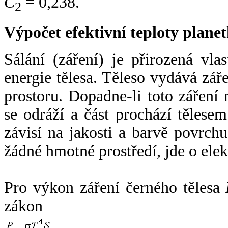
C
= 0,238.
2
Výpočet efektivní teploty plan
Sálání (záření) je přirozená vla
energie tělesa. Těleso vydává zá
prostoru. Dopadne-li toto záření n
se odráží a část prochází tělesem
závisí na jakosti a barvě povrch
žádné hmotné prostředí, jde o ele
Pro výkon záření černého tělesa
zákon