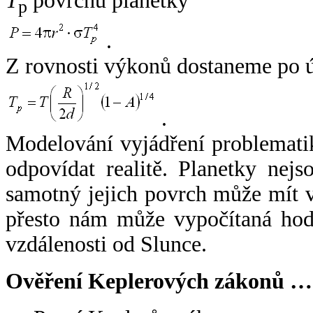
T
povrchu planetky
p
.
Z rovnosti výkonů dostaneme po 
.
Modelování vyjádření problemati
odpovídat realitě. Planetky nejso
samotný jejich povrch může mít v
přesto nám může vypočítaná hodn
vzdálenosti od Slunce.
Ověření Keplerových zákonů …