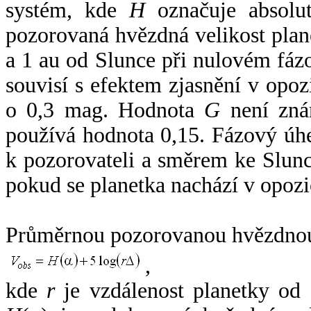
systém, kde
H
označuje absolut
pozorovaná hvězdná velikost plan
a 1 au od Slunce při nulovém fá
souvisí s efektem zjasnění v opoz
o 0,3 mag. Hodnota
G
není zná
používá hodnota 0,15. Fázový úh
k pozorovateli a směrem ke Slunc
pokud se planetka nachází v opozi
Průměrnou pozorovanou hvězdnou 
,
kde
r
je vzdálenost planetky od