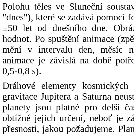
Polohu těles ve Sluneční sousta
"dnes"), které se zadává pomocí 
±50 let od dnešního dne. Obráz
hodnot. Po spuštění animace (zpě
mění v intervalu den, měsíc ne
animace je závislá na době potř
0,5-0,8 s).
Dráhové elementy kosmických t
gravitace Jupitera a Saturna neu
planety jsou platné pro delší č
obtížné jejich určení, neboť je 
přesnosti, jakou požadujeme. Pla