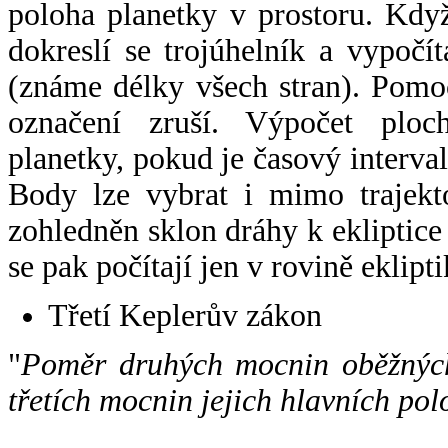
poloha planetky v prostoru. Kdy
dokreslí se trojúhelník a vypoč
(známe délky všech stran). Pomo
označení zruší. Výpočet ploch
planetky, pokud je časový interval
Body lze vybrat i mimo trajekto
zohledněn sklon dráhy k ekliptice
se pak počítají jen v rovině eklipti
Třetí Keplerův zákon
"
Poměr druhých mocnin oběžných
třetích mocnin jejich hlavních pol