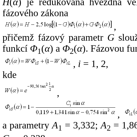
H
(
α
) je redukovaná hvězdná vel
fázového zákona
,
přičemž fázový parametr
G
slouž
funkcí
Φ
(
α
) a
Φ
(
α
). Fázovou fu
1
2
,
i
= 1, 2,
kde
,
,
a parametry
A
= 3,332;
A
= 1,8
1
2