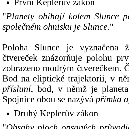
První Keplerův zákon
"
Planety obíhají kolem Slunce p
společném ohnisku je Slunce.
"
Poloha Slunce je vyznačena 
čtvereček znázorňuje polohu pr
zobrazeno modrým čtverečkem. Če
Bod na eliptické trajektorii, v n
přísluní
, bod, v němž je planet
Spojnice obou se nazývá
přímka a
Druhý Keplerův zákon
"
Obsahy ploch opsaných průvodič