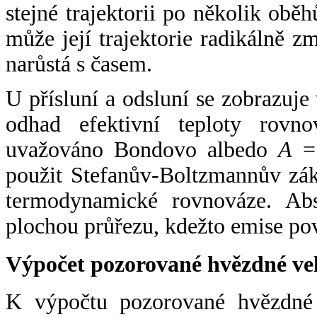
stejné trajektorii po několik oběh
může její trajektorie radikálně zm
narůstá s časem.
U přísluní a odsluní se zobrazuje
odhad efektivní teploty rovno
uvažováno Bondovo albedo
A
= 
použit Stefanův-Boltzmannův zák
termodynamické rovnováze. Abs
plochou průřezu, kdežto emise po
Výpočet pozorované hvězdné ve
K výpočtu pozorované hvězdné v