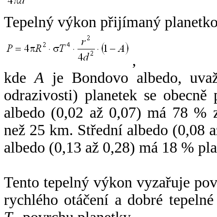
Tepelný výkon přijímaný planetko
,
kde
A
je Bondovo albedo, uvaž
odrazivosti) planetek se obecně
albedo (0,02 až 0,07) má 78 % z
než 25 km. Střední albedo (0,08 
albedo (0,13 až 0,28) má 18 % pla
Tento tepelný výkon vyzařuje po
rychlého otáčení a dobré tepelné