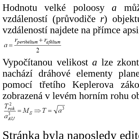
Hodnotu velké poloosy
a
může
vzdáleností (průvodiče
r
) objekt
vzdáleností najdete na přímce apsi
Vypočítanou velikost
a
lze zkont
nachází dráhové elementy plane
pomocí třetího Keplerova zák
zobrazená v levém horním rohu o
Stránka byla naposledy edi