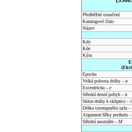
Předběžné označení
Katalogové číslo
Název
Kdy
Kde
Kým
E
(Ekv
Epocha
Velká poloosa dráhy –
a
Excentricita –
e
Střední denní pohyb –
n
Sklon dráhy k ekliptice –
i
Délka vzestupného uzlu –
Argument šířky perihelu 
Střední anomálie –
M