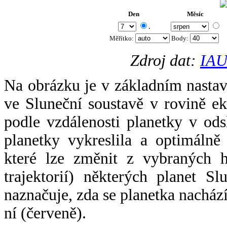
Den
Měsíc
.
Měřítko:
Body
:
Zdroj dat:
IAU
Na obrázku je v základním nastav
ve Sluneční soustavě v rovině ek
podle vzdálenosti planetky v odsl
planetky vykreslila a optimálně
které lze změnit z vybraných h
trajektorií) některých planet Sl
naznačuje, zda se planetka nacház
ní (červeně).