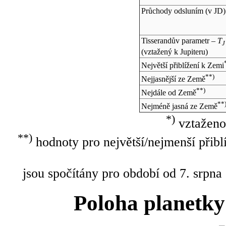
Průchody odsluním (v
JD
)
Tisserandův parametr –
T
J
(vztažený k Jupiteru)
Největší přiblížení k Zemi
**)
Nejjasnější ze Země
**)
Nejdále od Země
**
Nejméně jasná ze Země
*)
vztaženo
**)
hodnoty pro největší/nejmenší přibl
jsou spočítány pro období od 7. srpna
Poloha planetky