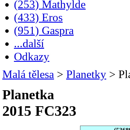
(253) Mathylde
(433) Eros
(951) Gaspra
...další
Odkazy
Malá tělesa
>
Planetky
>
Pl
Planetka
2015 FC323
(5368