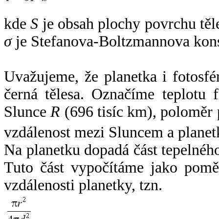
kde
S
je obsah plochy povrchu těl
σ
je Stefanova-Boltzmannova kons
Uvažujeme, že planetka i fotosfér
černá tělesa. Označíme teplotu 
Slunce
R
(696 tisíc km), poloměr
vzdálenost mezi Sluncem a plane
Na planetku dopadá část tepelnéh
Tuto část vypočítáme jako pomě
vzdálenosti planetky, tzn.