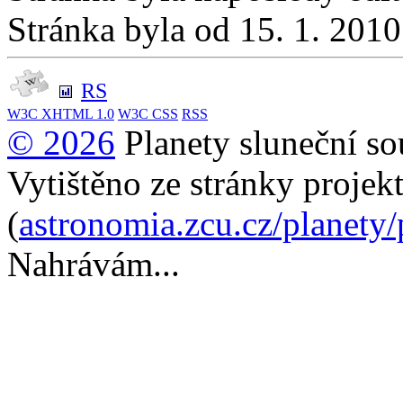
Stránka byla od 15. 1. 201
RS
W3C
XHTML 1.0
W3C
CSS
RSS
© 2026
Planety sluneční so
Vytištěno ze stránky projek
(
astronomia.zcu.cz/planety
Nahrávám...