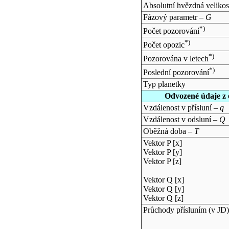
Absolutní hvězdná velikos
Fázový parametr –
G
*)
Počet pozorování
*)
Počet opozic
*)
Pozorována v letech
*)
Poslední pozorování
Typ planetky
Odvozené údaje z 
Vzdálenost v přísluní –
q
Vzdálenost v odsluní –
Q
Oběžná doba –
T
Vektor P [x]
Vektor P [y]
Vektor P [z]
Vektor Q [x]
Vektor Q [y]
Vektor Q [z]
Průchody přísluním (v
JD
)