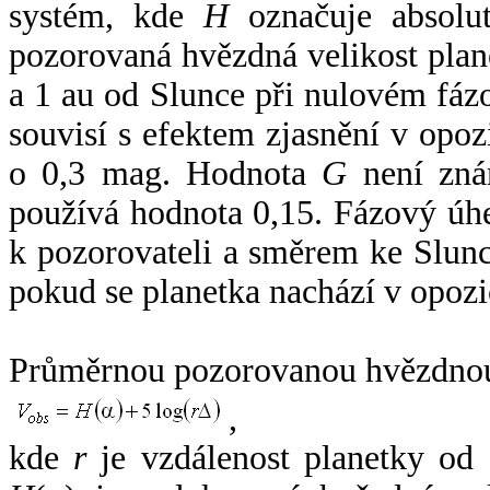
systém, kde
H
označuje absolut
pozorovaná hvězdná velikost plan
a 1 au od Slunce při nulovém fá
souvisí s efektem zjasnění v opoz
o 0,3 mag. Hodnota
G
není zná
používá hodnota 0,15. Fázový úh
k pozorovateli a směrem ke Slunc
pokud se planetka nachází v opozi
Průměrnou pozorovanou hvězdnou 
,
kde
r
je vzdálenost planetky od