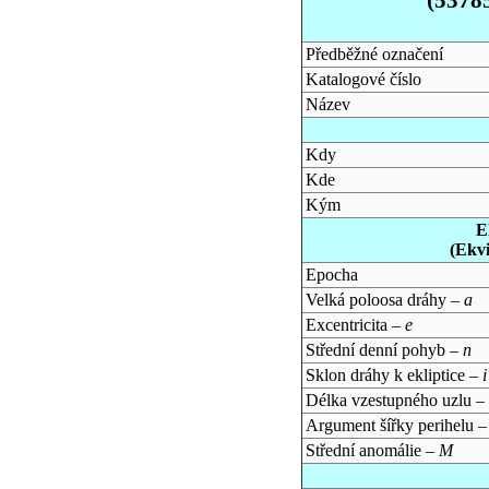
Předběžné označení
Katalogové číslo
Název
Kdy
Kde
Kým
E
(Ekv
Epocha
Velká poloosa dráhy –
a
Excentricita –
e
Střední denní pohyb –
n
Sklon dráhy k ekliptice –
i
Délka vzestupného uzlu –
Argument šířky perihelu 
Střední anomálie –
M