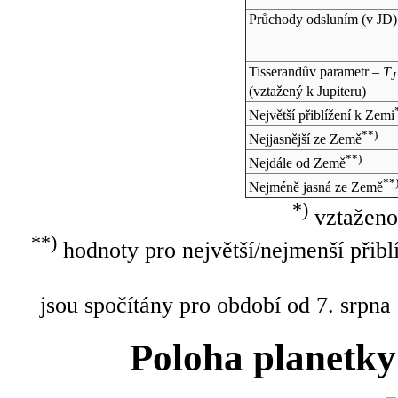
Průchody odsluním (v
JD
)
Tisserandův parametr –
T
J
(vztažený k Jupiteru)
Největší přiblížení k Zemi
**)
Nejjasnější ze Země
**)
Nejdále od Země
**
Nejméně jasná ze Země
*)
vztaženo
**)
hodnoty pro největší/nejmenší přibl
jsou spočítány pro období od 7. srpna
Poloha planetky