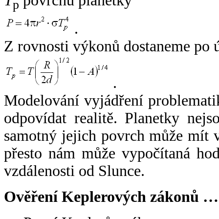
T
povrchu planetky
p
.
Z rovnosti výkonů dostaneme po 
.
Modelování vyjádření problemati
odpovídat realitě. Planetky nejso
samotný jejich povrch může mít v
přesto nám může vypočítaná hodn
vzdálenosti od Slunce.
Ověření Keplerových zákonů …