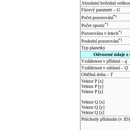
Absolutní hvězdná velikos
Fázový parametr –
G
*)
Počet pozorování
*)
Počet opozic
*)
Pozorována v letech
*)
Poslední pozorování
Typ planetky
Odvozené údaje z 
Vzdálenost v přísluní –
q
Vzdálenost v odsluní –
Q
Oběžná doba –
T
Vektor P [x]
Vektor P [y]
Vektor P [z]
Vektor Q [x]
Vektor Q [y]
Vektor Q [z]
Průchody přísluním (v
JD
)