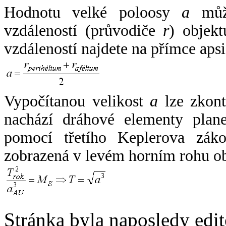
Hodnotu velké poloosy
a
může
vzdáleností (průvodiče
r
) objekt
vzdáleností najdete na přímce apsi
Vypočítanou velikost
a
lze zkont
nachází dráhové elementy plane
pomocí třetího Keplerova zák
zobrazená v levém horním rohu o
Stránka byla naposledy edi