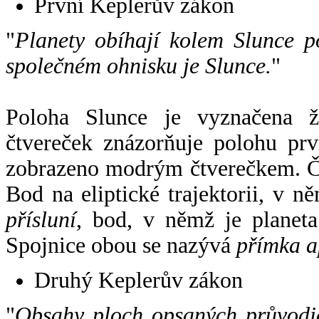
První Keplerův zákon
"
Planety obíhají kolem Slunce p
společném ohnisku je Slunce.
"
Poloha Slunce je vyznačena 
čtvereček znázorňuje polohu pr
zobrazeno modrým čtverečkem. Če
Bod na eliptické trajektorii, v n
přísluní
, bod, v němž je planet
Spojnice obou se nazývá
přímka a
Druhý Keplerův zákon
"
Obsahy ploch opsaných průvodič