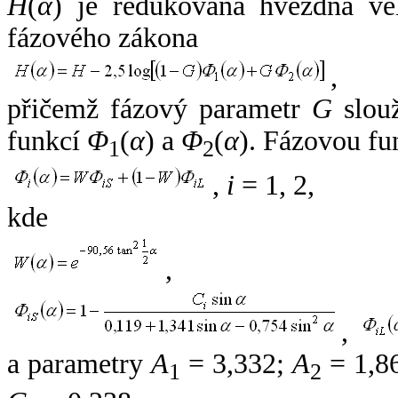
H
(
α
) je redukovaná hvězdná vel
fázového zákona
,
přičemž fázový parametr
G
slouž
funkcí
Φ
(
α
) a
Φ
(
α
). Fázovou fu
1
2
,
i
= 1, 2,
kde
,
,
a parametry
A
= 3,332;
A
= 1,8
1
2