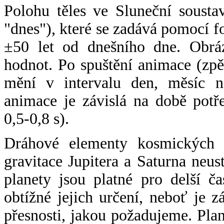
Polohu těles ve Sluneční sousta
"dnes"), které se zadává pomocí 
±50 let od dnešního dne. Obráz
hodnot. Po spuštění animace (zpě
mění v intervalu den, měsíc ne
animace je závislá na době potř
0,5-0,8 s).
Dráhové elementy kosmických t
gravitace Jupitera a Saturna neu
planety jsou platné pro delší č
obtížné jejich určení, neboť je 
přesnosti, jakou požadujeme. Pla