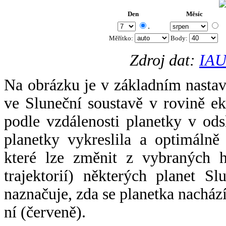
Den
Měsíc
.
Měřítko:
Body
:
Zdroj dat:
IAU
Na obrázku je v základním nastav
ve Sluneční soustavě v rovině ek
podle vzdálenosti planetky v odsl
planetky vykreslila a optimálně
které lze změnit z vybraných h
trajektorií) některých planet Sl
naznačuje, zda se planetka nacház
ní (červeně).