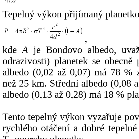
Tepelný výkon přijímaný planetko
,
kde
A
je Bondovo albedo, uvaž
odrazivosti) planetek se obecně
albedo (0,02 až 0,07) má 78 % z
než 25 km. Střední albedo (0,08 
albedo (0,13 až 0,28) má 18 % pla
Tento tepelný výkon vyzařuje po
rychlého otáčení a dobré tepelné