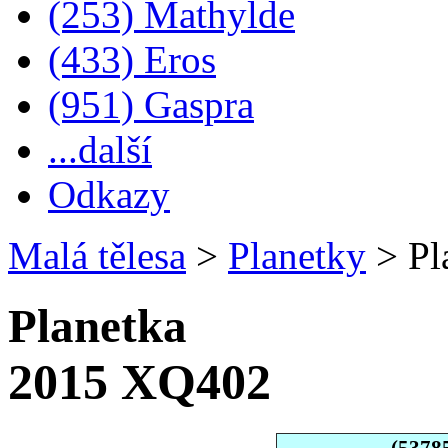
(253) Mathylde
(433) Eros
(951) Gaspra
...další
Odkazy
Malá tělesa
>
Planetky
>
Pl
Planetka
2015 XQ402
(5378