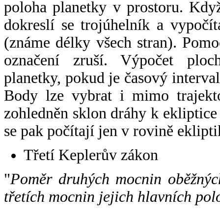
poloha planetky v prostoru. Kdy
dokreslí se trojúhelník a vypoč
(známe délky všech stran). Pomo
označení zruší. Výpočet ploch
planetky, pokud je časový interval
Body lze vybrat i mimo trajekto
zohledněn sklon dráhy k ekliptice
se pak počítají jen v rovině eklipti
Třetí Keplerův zákon
"
Poměr druhých mocnin oběžných
třetích mocnin jejich hlavních pol