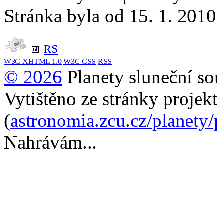
Stránka byla od 15. 1. 201
RS
W3C
XHTML 1.0
W3C
CSS
RSS
© 2026
Planety sluneční so
Vytištěno ze stránky projek
(
astronomia.zcu.cz/planety
Nahrávám...