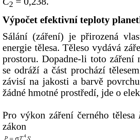
C
= 0,238.
2
Výpočet efektivní teploty plan
Sálání (záření) je přirozená vla
energie tělesa. Těleso vydává zá
prostoru. Dopadne-li toto záření n
se odráží a část prochází tělesem
závisí na jakosti a barvě povrch
žádné hmotné prostředí, jde o ele
Pro výkon záření černého tělesa
zákon