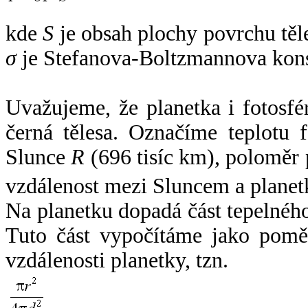
kde
S
je obsah plochy povrchu těl
σ
je Stefanova-Boltzmannova kons
Uvažujeme, že planetka i fotosfér
černá tělesa. Označíme teplotu 
Slunce
R
(696 tisíc km), poloměr
vzdálenost mezi Sluncem a plane
Na planetku dopadá část tepelnéh
Tuto část vypočítáme jako pomě
vzdálenosti planetky, tzn.