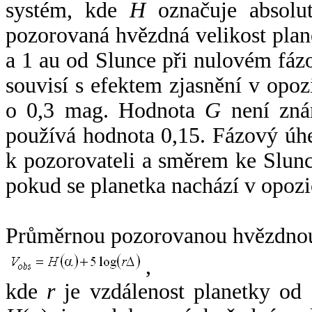
systém, kde
H
označuje absolut
pozorovaná hvězdná velikost plan
a 1 au od Slunce při nulovém fá
souvisí s efektem zjasnění v opoz
o 0,3 mag. Hodnota
G
není zná
používá hodnota 0,15. Fázový úh
k pozorovateli a směrem ke Slunc
pokud se planetka nachází v opozi
Průměrnou pozorovanou hvězdnou 
,
kde
r
je vzdálenost planetky od