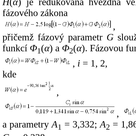
H
(
α
) je redukovaná hvězdná vel
fázového zákona
,
přičemž fázový parametr
G
slouž
funkcí
Φ
(
α
) a
Φ
(
α
). Fázovou fu
1
2
,
i
= 1, 2,
kde
,
,
a parametry
A
= 3,332;
A
= 1,8
1
2