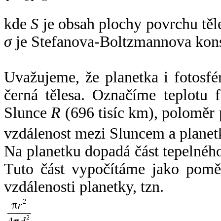
kde
S
je obsah plochy povrchu těl
σ
je Stefanova-Boltzmannova kons
Uvažujeme, že planetka i fotosfér
černá tělesa. Označíme teplotu 
Slunce
R
(696 tisíc km), poloměr
vzdálenost mezi Sluncem a plane
Na planetku dopadá část tepelnéh
Tuto část vypočítáme jako pomě
vzdálenosti planetky, tzn.