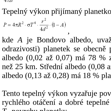
Tepelný výkon přijímaný planetko
,
kde
A
je Bondovo albedo, uvaž
odrazivosti) planetek se obecně
albedo (0,02 až 0,07) má 78 % z
než 25 km. Střední albedo (0,08 
albedo (0,13 až 0,28) má 18 % pla
Tento tepelný výkon vyzařuje po
rychlého otáčení a dobré tepelné