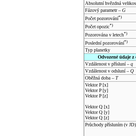
Absolutní hvězdná velikos
Fázový parametr –
G
*)
Počet pozorování
*)
Počet opozic
*)
Pozorována v letech
*)
Poslední pozorování
Typ planetky
Odvozené údaje z 
Vzdálenost v přísluní –
q
Vzdálenost v odsluní –
Q
Oběžná doba –
T
Vektor P [x]
Vektor P [y]
Vektor P [z]
Vektor Q [x]
Vektor Q [y]
Vektor Q [z]
Průchody přísluním (v
JD
)