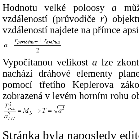
Hodnotu velké poloosy
a
může
vzdáleností (průvodiče
r
) objekt
vzdáleností najdete na přímce apsi
Vypočítanou velikost
a
lze zkont
nachází dráhové elementy plane
pomocí třetího Keplerova zák
zobrazená v levém horním rohu o
Stránka byla naposledy edi