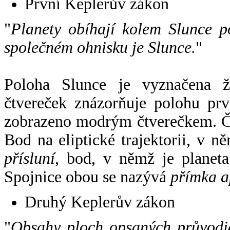
První Keplerův zákon
"
Planety obíhají kolem Slunce p
společném ohnisku je Slunce.
"
Poloha Slunce je vyznačena 
čtvereček znázorňuje polohu pr
zobrazeno modrým čtverečkem. Če
Bod na eliptické trajektorii, v n
přísluní
, bod, v němž je planet
Spojnice obou se nazývá
přímka a
Druhý Keplerův zákon
"
Obsahy ploch opsaných průvodič