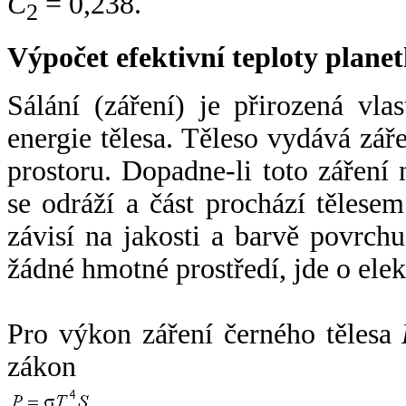
C
= 0,238.
2
Výpočet efektivní teploty plan
Sálání (záření) je přirozená vla
energie tělesa. Těleso vydává zá
prostoru. Dopadne-li toto záření n
se odráží a část prochází tělesem
závisí na jakosti a barvě povrch
žádné hmotné prostředí, jde o ele
Pro výkon záření černého tělesa
zákon