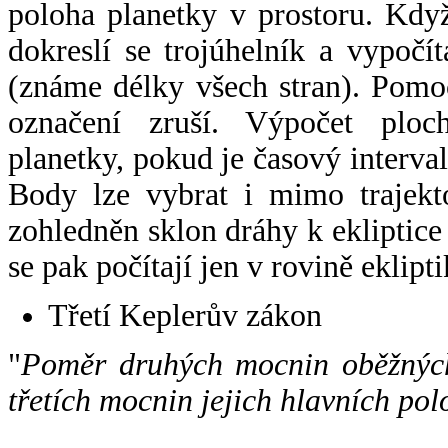
poloha planetky v prostoru. Kdy
dokreslí se trojúhelník a vypoč
(známe délky všech stran). Pomo
označení zruší. Výpočet ploch
planetky, pokud je časový interval
Body lze vybrat i mimo trajekto
zohledněn sklon dráhy k ekliptice
se pak počítají jen v rovině eklipti
Třetí Keplerův zákon
"
Poměr druhých mocnin oběžných
třetích mocnin jejich hlavních pol