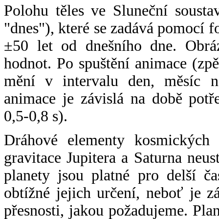
Polohu těles ve Sluneční sousta
"dnes"), které se zadává pomocí 
±50 let od dnešního dne. Obráz
hodnot. Po spuštění animace (zpě
mění v intervalu den, měsíc ne
animace je závislá na době potř
0,5-0,8 s).
Dráhové elementy kosmických t
gravitace Jupitera a Saturna neu
planety jsou platné pro delší č
obtížné jejich určení, neboť je 
přesnosti, jakou požadujeme. Pla