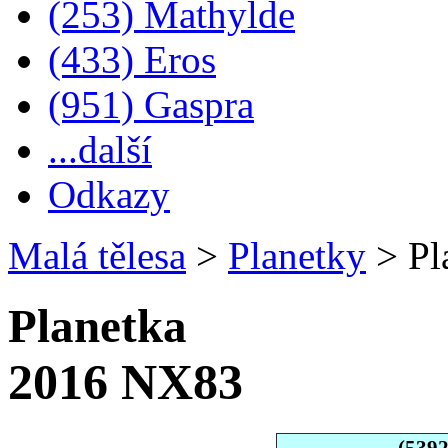
(253) Mathylde
(433) Eros
(951) Gaspra
...další
Odkazy
Malá tělesa
>
Planetky
>
Pl
Planetka
2016 NX83
(539