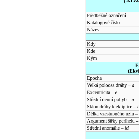
Předběžné označení
Katalogové číslo
Název
Kdy
Kde
Kým
E
(Ekv
Epocha
Velká poloosa dráhy –
a
Excentricita –
e
Střední denní pohyb –
n
Sklon dráhy k ekliptice –
i
Délka vzestupného uzlu –
Argument šířky perihelu 
Střední anomálie –
M