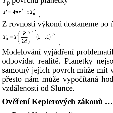
T
povrchu planetky
p
.
Z rovnosti výkonů dostaneme po 
.
Modelování vyjádření problemati
odpovídat realitě. Planetky nejso
samotný jejich povrch může mít v
přesto nám může vypočítaná hodn
vzdálenosti od Slunce.
Ověření Keplerových zákonů …