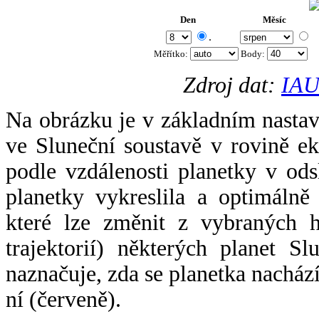
Den
Měsíc
.
Měřítko:
Body
:
Zdroj dat:
IAU
Na obrázku je v základním nastav
ve Sluneční soustavě v rovině ek
podle vzdálenosti planetky v odsl
planetky vykreslila a optimálně
které lze změnit z vybraných h
trajektorií) některých planet Sl
naznačuje, zda se planetka nacház
ní (červeně).