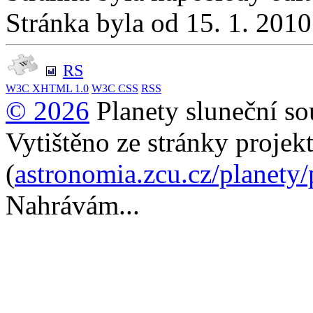
Stránka byla od 15. 1. 201
RS
W3C
XHTML 1.0
W3C
CSS
RSS
© 2026
Planety sluneční so
Vytištěno ze stránky projek
(
astronomia.zcu.cz/planety
Nahrávám...