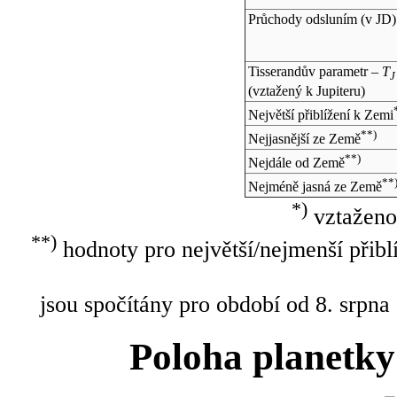
Průchody odsluním (v
JD
)
Tisserandův parametr –
T
J
(vztažený k Jupiteru)
Největší přiblížení k Zemi
**)
Nejjasnější ze Země
**)
Nejdále od Země
**
Nejméně jasná ze Země
*)
vztaženo
**)
hodnoty pro největší/nejmenší přibl
jsou spočítány pro období od 8. srpna
Poloha planetky