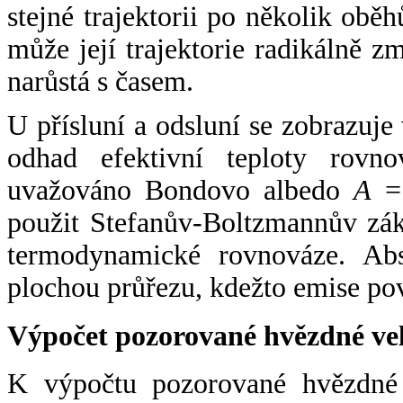
stejné trajektorii po několik oběh
může její trajektorie radikálně zm
narůstá s časem.
U přísluní a odsluní se zobrazuje
odhad efektivní teploty rovno
uvažováno Bondovo albedo
A
= 
použit Stefanův-Boltzmannův zák
termodynamické rovnováze. Abs
plochou průřezu, kdežto emise po
Výpočet pozorované hvězdné ve
K výpočtu pozorované hvězdné v