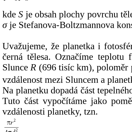
kde
S
je obsah plochy povrchu těl
σ
je Stefanova-Boltzmannova kons
Uvažujeme, že planetka i fotosfér
černá tělesa. Označíme teplotu 
Slunce
R
(696 tisíc km), poloměr
vzdálenost mezi Sluncem a plane
Na planetku dopadá část tepelnéh
Tuto část vypočítáme jako pomě
vzdálenosti planetky, tzn.