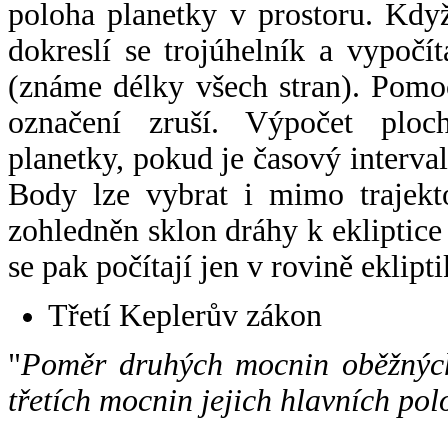
poloha planetky v prostoru. Kdy
dokreslí se trojúhelník a vypoč
(známe délky všech stran). Pomo
označení zruší. Výpočet ploch
planetky, pokud je časový interval
Body lze vybrat i mimo trajekto
zohledněn sklon dráhy k ekliptice
se pak počítají jen v rovině eklipti
Třetí Keplerův zákon
"
Poměr druhých mocnin oběžných
třetích mocnin jejich hlavních pol