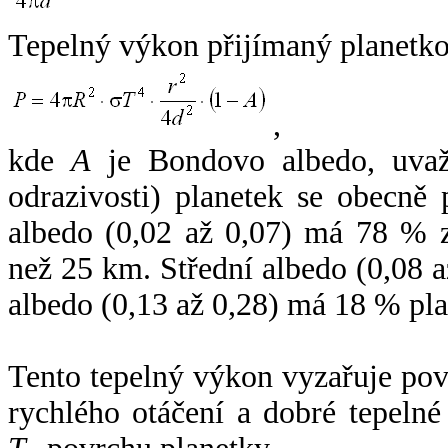
Tepelný výkon přijímaný planetko
,
kde
A
je Bondovo albedo, uvaž
odrazivosti) planetek se obecně
albedo (0,02 až 0,07) má 78 % z
než 25 km. Střední albedo (0,08 
albedo (0,13 až 0,28) má 18 % pla
Tento tepelný výkon vyzařuje po
rychlého otáčení a dobré tepelné