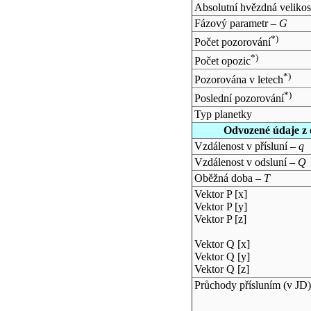
Absolutní hvězdná velikos
Fázový parametr –
G
*)
Počet pozorování
*)
Počet opozic
*)
Pozorována v letech
*)
Poslední pozorování
Typ planetky
Odvozené údaje z 
Vzdálenost v přísluní –
q
Vzdálenost v odsluní –
Q
Oběžná doba –
T
Vektor P [x]
Vektor P [y]
Vektor P [z]
Vektor Q [x]
Vektor Q [y]
Vektor Q [z]
Průchody přísluním (v
JD
)