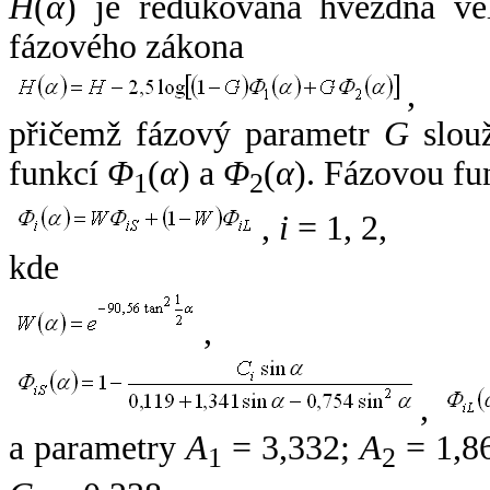
H
(
α
) je redukovaná hvězdná vel
fázového zákona
,
přičemž fázový parametr
G
slouž
funkcí
Φ
(
α
) a
Φ
(
α
). Fázovou fu
1
2
,
i
= 1, 2,
kde
,
,
a parametry
A
= 3,332;
A
= 1,8
1
2