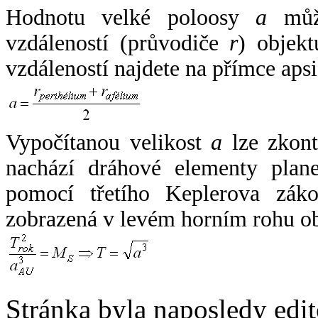
Hodnotu velké poloosy
a
může
vzdáleností (průvodiče
r
) objekt
vzdáleností najdete na přímce apsi
Vypočítanou velikost
a
lze zkont
nachází dráhové elementy plane
pomocí třetího Keplerova zák
zobrazená v levém horním rohu o
Stránka byla naposledy edi