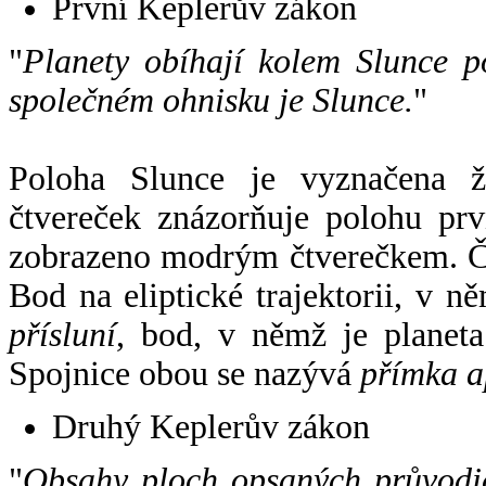
První Keplerův zákon
"
Planety obíhají kolem Slunce p
společném ohnisku je Slunce.
"
Poloha Slunce je vyznačena 
čtvereček znázorňuje polohu pr
zobrazeno modrým čtverečkem. Če
Bod na eliptické trajektorii, v n
přísluní
, bod, v němž je planet
Spojnice obou se nazývá
přímka a
Druhý Keplerův zákon
"
Obsahy ploch opsaných průvodič