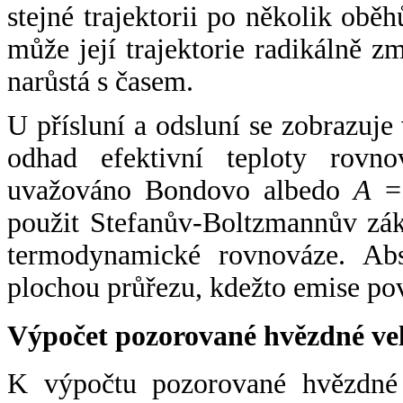
stejné trajektorii po několik oběh
může její trajektorie radikálně zm
narůstá s časem.
U přísluní a odsluní se zobrazuje
odhad efektivní teploty rovno
uvažováno Bondovo albedo
A
= 
použit Stefanův-Boltzmannův zák
termodynamické rovnováze. Abs
plochou průřezu, kdežto emise po
Výpočet pozorované hvězdné ve
K výpočtu pozorované hvězdné v