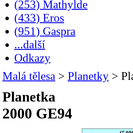
(253) Mathylde
(433) Eros
(951) Gaspra
...další
Odkazy
Malá tělesa
>
Planetky
>
Pl
Planetka
2000 GE94
(540