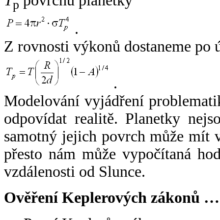
T
povrchu planetky
p
.
Z rovnosti výkonů dostaneme po 
.
Modelování vyjádření problemati
odpovídat realitě. Planetky nejso
samotný jejich povrch může mít v
přesto nám může vypočítaná hodn
vzdálenosti od Slunce.
Ověření Keplerových zákonů …