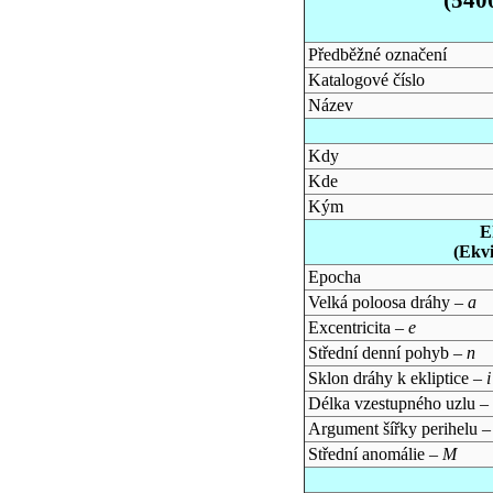
Předběžné označení
Katalogové číslo
Název
Kdy
Kde
Kým
E
(Ekv
Epocha
Velká poloosa dráhy –
a
Excentricita –
e
Střední denní pohyb –
n
Sklon dráhy k ekliptice –
i
Délka vzestupného uzlu –
Argument šířky perihelu 
Střední anomálie –
M