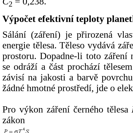
C
= 0,238.
2
Výpočet efektivní teploty plan
Sálání (záření) je přirozená vla
energie tělesa. Těleso vydává zá
prostoru. Dopadne-li toto záření n
se odráží a část prochází tělesem
závisí na jakosti a barvě povrch
žádné hmotné prostředí, jde o ele
Pro výkon záření černého tělesa
zákon