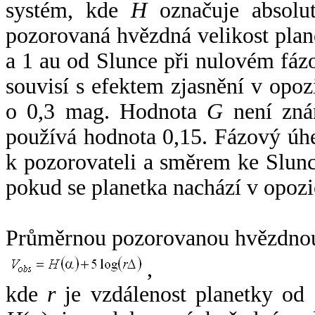
systém, kde
H
označuje absolut
pozorovaná hvězdná velikost plan
a 1 au od Slunce při nulovém fá
souvisí s efektem zjasnění v opoz
o 0,3 mag. Hodnota
G
není zná
používá hodnota 0,15. Fázový úh
k pozorovateli a směrem ke Slunc
pokud se planetka nachází v opozi
Průměrnou pozorovanou hvězdnou 
,
kde
r
je vzdálenost planetky od