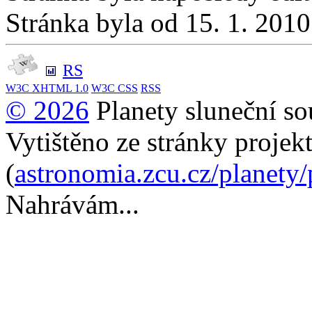
Stránka byla od 15. 1. 201
RS
W3C
XHTML 1.0
W3C
CSS
RSS
© 2026
Planety sluneční so
Vytištěno ze stránky projek
(
astronomia.zcu.cz/planety
Nahrávám...