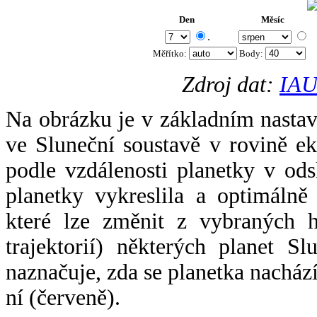
Den
Měsíc
.
Měřítko:
Body
:
Zdroj dat:
IAU
Na obrázku je v základním nastav
ve Sluneční soustavě v rovině ek
podle vzdálenosti planetky v odsl
planetky vykreslila a optimálně
které lze změnit z vybraných h
trajektorií) některých planet Sl
naznačuje, zda se planetka nacház
ní (červeně).