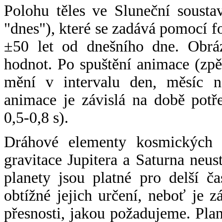
Polohu těles ve Sluneční sousta
"dnes"), které se zadává pomocí 
±50 let od dnešního dne. Obráz
hodnot. Po spuštění animace (zpě
mění v intervalu den, měsíc ne
animace je závislá na době potř
0,5-0,8 s).
Dráhové elementy kosmických t
gravitace Jupitera a Saturna neu
planety jsou platné pro delší č
obtížné jejich určení, neboť je 
přesnosti, jakou požadujeme. Pla