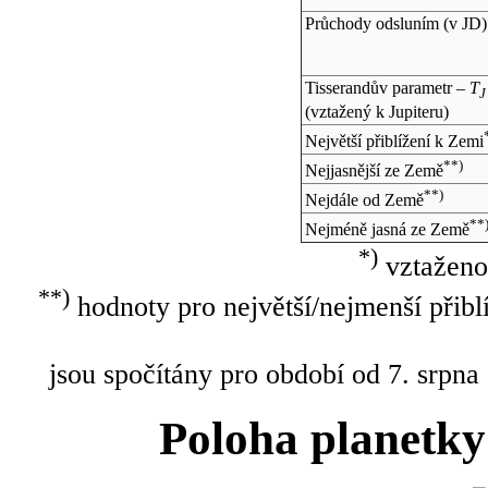
Průchody odsluním (v
JD
)
Tisserandův parametr –
T
J
(vztažený k Jupiteru)
Největší přiblížení k Zemi
**)
Nejjasnější ze Země
**)
Nejdále od Země
**
Nejméně jasná ze Země
*)
vztaženo
**)
hodnoty pro největší/nejmenší přibl
jsou spočítány pro období od 7. srpna
Poloha planetky