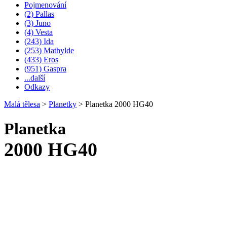
Pojmenování
(2) Pallas
(3) Juno
(4) Vesta
(243) Ida
(253) Mathylde
(433) Eros
(951) Gaspra
...další
Odkazy
Malá tělesa
>
Planetky
>
Planetka 2000 HG40
Planetka
2000 HG40