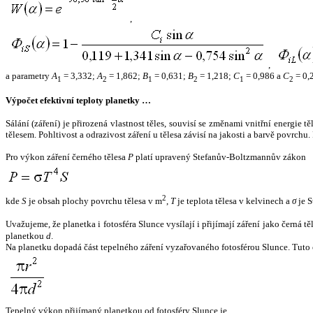
,
,
a parametry
A
= 3,332;
A
= 1,862;
B
= 0,631;
B
= 1,218;
C
= 0,986 a
C
= 0,
1
2
1
2
1
2
Výpočet efektivní teploty planetky …
Sálání (záření) je přirozená vlastnost těles, souvisí se změnami vnitřní energie 
tělesem. Pohltivost a odrazivost záření u tělesa závisí na jakosti a barvě povrch
Pro výkon záření černého tělesa
P
platí upravený Stefanův-Boltzmannův zákon
2
kde
S
je obsah plochy povrchu tělesa v m
,
T
je teplota tělesa v kelvinech a
σ
je S
Uvažujeme, že planetka i fotosféra Slunce vysílají i přijímají záření jako černá 
planetkou
d
.
Na planetku dopadá část tepelného záření vyzařovaného fotosférou Slunce. Tuto 
Tepelný výkon přijímaný planetkou od fotosféry Slunce je