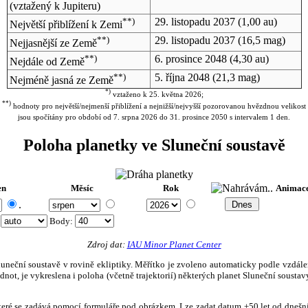
(vztažený k Jupiteru)
**)
29. listopadu 2037
(1,00 au)
Největší přiblížení k Zemi
**)
29. listopadu 2037
(16,5 mag)
Nejjasnější ze Země
**)
6. prosince 2048
(4,30 au)
Nejdále od Země
**)
5. října 2048
(21,3 mag)
Nejméně jasná ze Země
*)
vztaženo k 25. května 2026;
**)
hodnoty pro největší/nejmenší přiblížení a nejnižší/nejvyšší pozorovanou hvězdnou velikost
jsou spočítány pro období od 7. srpna 2026 do 31. prosince 2050 s intervalem 1 den.
Poloha planetky ve Sluneční soustavě
en
Měsíc
Rok
Animac
.
:
Body
:
Zdroj dat:
IAU Minor Planet Center
eční soustavě v rovině ekliptiky. Měřítko je zvoleno automaticky podle vzdálenost
not, je vykreslena i poloha (včetně trajektorií) některých planet Sluneční soustavy
, které se zadává pomocí formuláře pod obrázkem. Lze zadat datum ±50 let od dneš