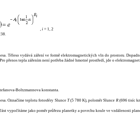
,
i
= 1, 2
238.
tělesa. Těleso vydává záření ve formě elektromagnetických vln do prostoru. Dopadne-l
u. Pro přenos tepla zářením není potřeba žádné hmotné prostředí, jde o elektromagnet
tefanova-Boltzmannova konstanta.
tělesa. Označíme teplotu fotosféry Slunce
T
(5 780 K), poloměr Slunce
R
(696 tisíc k
část vypočítáme jako poměr průřezu planetky a povrchu koule ve vzdálenosti plane