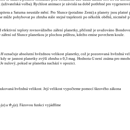
k (uživatelská volba). Rychlost animace je závislá na době potřebné pro vygenerová
itera a Saturna neustále mění. Pro Slunce (potažmo Zemi) a planety jsou platné p
 může pohybovat po zhruba stále stejné trajektorii po několik oběhů, nicméně při p
had efektivní teploty rovnovážného záření planetky, přičemž je uvažováno Bondov
záření od Slunce planetkou je plochou průřezu, kdežto emise povrchem koule.
e
H
označuje absolutní hvězdnou velikost planetky, což je pozorovaná hvězdná veli
i, kdy se jasnost planetky zvýší zhruba o 0,3 mag. Hodnota
G
není známa pro mnoho 
Je nulový, pokud se planetka nachází v opozici.
edukovaná hvězdná velikost. Její velikost vypočteme pomocí fázového zákona
(
α
) a
Φ
(
α
). Fázovou funkci vyjádříme
1
2