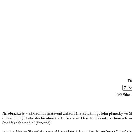
D
Měřítko
Na obrázku je v základním nastavení znázorněna aktuální poloha planetky ve Slun
optimálně vyplnila plochu obrázku. Dle měřítka, které lze změnit z vybraných hod
(modře) nebo pod ní (červeně).
Polohu těles ve Sluneční soustavě lze vykreslit i pro jiné datum (nebo "dnes")