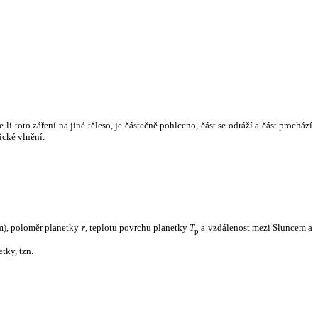
i toto záření na jiné těleso, je částečně pohlceno, část se odráží a část prochází
ické vlnění.
m), poloměr planetky
r
, teplotu povrchu planetky
T
a vzdálenost mezi Sluncem a
p
tky, tzn.