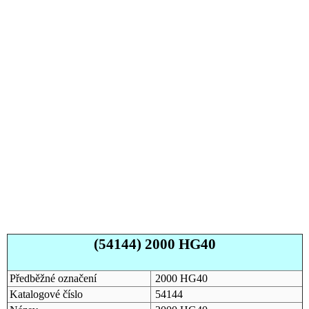
(54144) 2000 HG40
Předběžné označení
2000 HG40
Katalogové číslo
54144