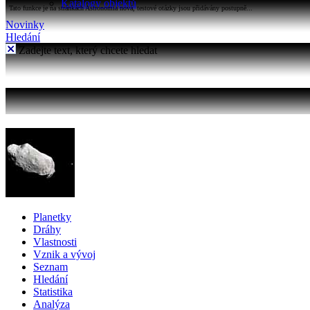
Katalogy objektů
Tato funkce je na stránkách Astronomia nová, testové otázky jsou přidávány postupně...
Novinky
Hledání
Zadejte text, který chcete hledat
Planetky
Dráhy
Vlastnosti
Vznik a vývoj
Seznam
Hledání
Statistika
Analýza