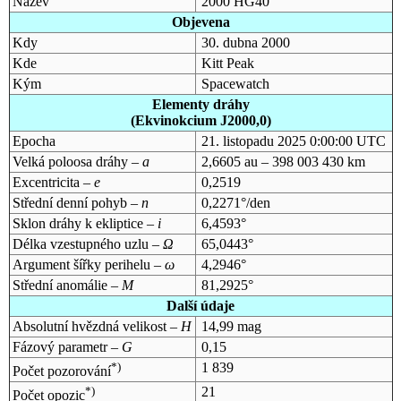
Název
2000 HG40
Objevena
Kdy
30. dubna 2000
Kde
Kitt Peak
Kým
Spacewatch
Elementy dráhy
(Ekvinokcium J2000,0)
Epocha
21. listopadu 2025 0:00:00 UTC
Velká poloosa dráhy –
a
2,6605 au – 398 003 430 km
Excentricita –
e
0,2519
Střední denní pohyb –
n
0,2271°/den
Sklon dráhy k ekliptice –
i
6,4593°
Délka vzestupného uzlu –
Ω
65,0443°
Argument šířky perihelu –
ω
4,2946°
Střední anomálie –
M
81,2925°
Další údaje
Absolutní hvězdná velikost –
H
14,99 mag
Fázový parametr –
G
0,15
*)
1 839
Počet pozorování
*)
21
Počet opozic