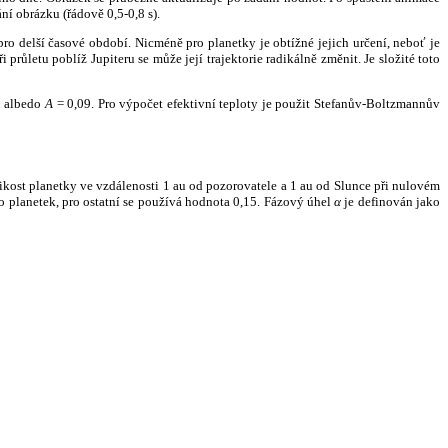
ní obrázku (řádově 0,5-0,8 s).
ro delší časové období. Nicméně pro planetky je obtížné jejich určení, neboť je
růletu poblíž Jupiteru se může její trajektorie radikálně změnit. Je složité toto
o albedo
A
= 0,09. Pro výpočet efektivní teploty je použit Stefanův-Boltzmannův
kost planetky ve vzdálenosti 1 au od pozorovatele a 1 au od Slunce při nulovém
planetek, pro ostatní se používá hodnota 0,15. Fázový úhel
α
je definován jako