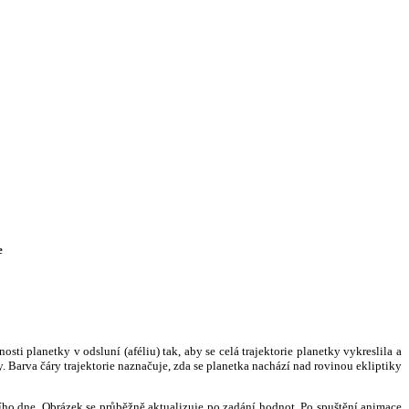
e
i planetky v odsluní (aféliu) tak, aby se celá trajektorie planetky vykreslila a
. Barva čáry trajektorie naznačuje, zda se planetka nachází nad rovinou ekliptiky
ního dne. Obrázek se průběžně aktualizuje po zadání hodnot. Po spuštění animace