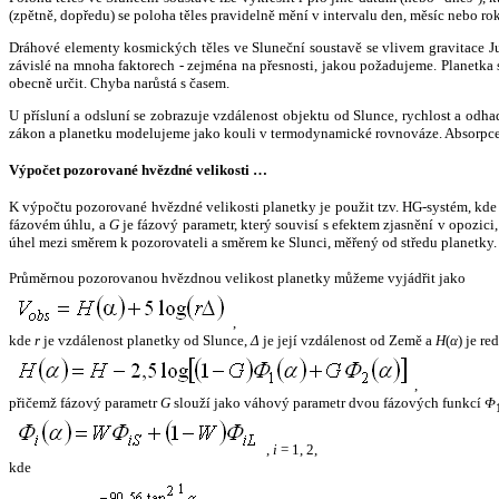
(zpětně, dopředu) se poloha těles pravidelně mění v intervalu den, měsíc nebo ro
Dráhové elementy kosmických těles ve Sluneční soustavě se vlivem gravitace Jup
závislé na mnoha faktorech - zejména na přesnosti, jakou požadujeme. Planetka se
obecně určit. Chyba narůstá s časem.
U přísluní a odsluní se zobrazuje vzdálenost objektu od Slunce, rychlost a od
zákon a planetku modelujeme jako kouli v termodynamické rovnováze. Absorpce 
Výpočet pozorované hvězdné velikosti …
K výpočtu pozorované hvězdné velikosti planetky je použit tzv. HG-systém, kd
fázovém úhlu, a
G
je fázový parametr, který souvisí s efektem zjasnění v opozic
úhel mezi směrem k pozorovateli a směrem ke Slunci, měřený od středu planetky. 
Průměrnou pozorovanou hvězdnou velikost planetky můžeme vyjádřit jako
,
kde
r
je vzdálenost planetky od Slunce,
Δ
je její vzdálenost od Země a
H
(
α
) je r
,
přičemž fázový parametr
G
slouží jako váhový parametr dvou fázových funkcí
Φ
,
i
= 1, 2,
kde