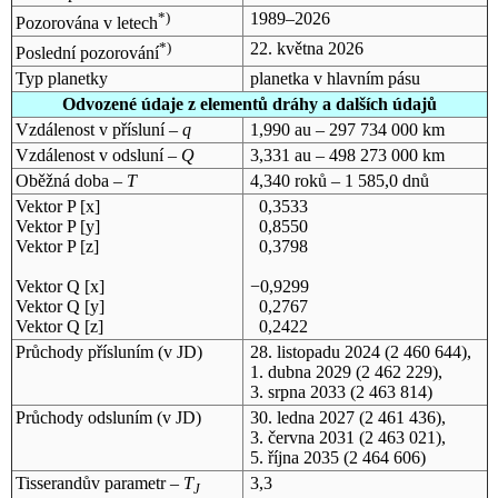
*)
1989–2026
Pozorována v letech
*)
22. května 2026
Poslední pozorování
Typ planetky
planetka v hlavním pásu
Odvozené údaje z elementů dráhy a dalších údajů
Vzdálenost v přísluní –
q
1,990 au – 297 734 000 km
Vzdálenost v odsluní –
Q
3,331 au – 498 273 000 km
Oběžná doba –
T
4,340 roků – 1 585,0 dnů
Vektor P [x]
0,3533
Vektor P [y]
0,8550
Vektor P [z]
0,3798
Vektor Q [x]
−0,9299
Vektor Q [y]
0,2767
Vektor Q [z]
0,2422
Průchody přísluním (v
JD
)
28. listopadu 2024
(2 460 644),
1. dubna 2029
(2 462 229),
3. srpna 2033
(2 463 814)
Průchody odsluním (v
JD
)
30. ledna 2027
(2 461 436),
3. června 2031
(2 463 021),
5. října 2035
(2 464 606)
Tisserandův parametr –
T
3,3
J