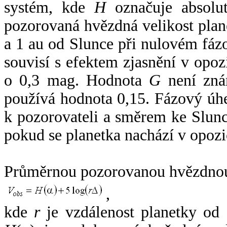
systém, kde
H
označuje absolut
pozorovaná hvězdná velikost plan
a 1 au od Slunce při nulovém fá
souvisí s efektem zjasnění v opoz
o 0,3 mag. Hodnota
G
není zná
používá hodnota 0,15. Fázový úh
k pozorovateli a směrem ke Slunc
pokud se planetka nachází v opozi
Průměrnou pozorovanou hvězdnou 
,
kde
r
je vzdálenost planetky od