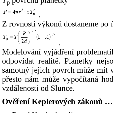
T
povrchu planetky
p
.
Z rovnosti výkonů dostaneme po 
.
Modelování vyjádření problemati
odpovídat realitě. Planetky nejso
samotný jejich povrch může mít v
přesto nám může vypočítaná hodn
vzdálenosti od Slunce.
Ověření Keplerových zákonů …