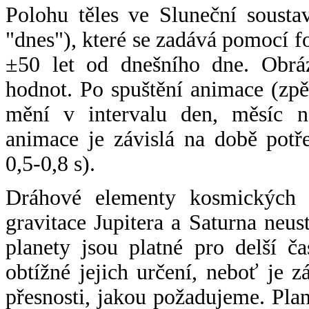
Polohu těles ve Sluneční sousta
"dnes"), které se zadává pomocí 
±50 let od dnešního dne. Obráz
hodnot. Po spuštění animace (zpě
mění v intervalu den, měsíc ne
animace je závislá na době potř
0,5-0,8 s).
Dráhové elementy kosmických t
gravitace Jupitera a Saturna neu
planety jsou platné pro delší č
obtížné jejich určení, neboť je 
přesnosti, jakou požadujeme. Pla