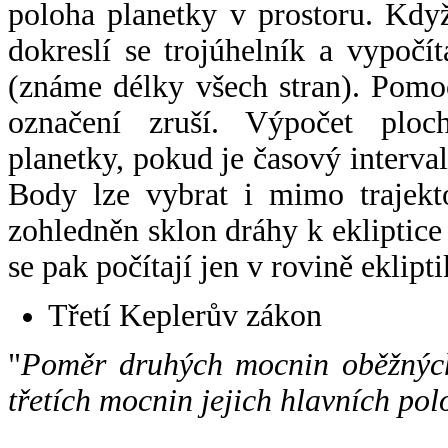
poloha planetky v prostoru. Kdy
dokreslí se trojúhelník a vypoč
(známe délky všech stran). Pomo
označení zruší. Výpočet ploch
planetky, pokud je časový interval
Body lze vybrat i mimo trajekto
zohledněn sklon dráhy k ekliptice
se pak počítají jen v rovině eklipti
Třetí Keplerův zákon
"
Poměr druhých mocnin oběžných
třetích mocnin jejich hlavních pol