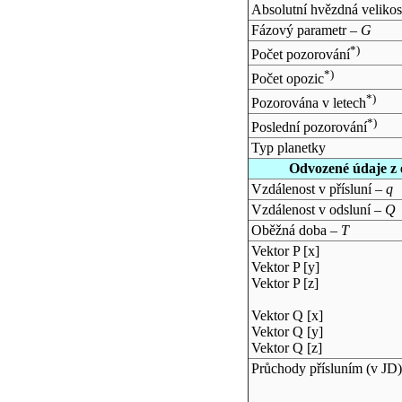
Absolutní hvězdná velikos
Fázový parametr –
G
*)
Počet pozorování
*)
Počet opozic
*)
Pozorována v letech
*)
Poslední pozorování
Typ planetky
Odvozené údaje z 
Vzdálenost v přísluní –
q
Vzdálenost v odsluní –
Q
Oběžná doba –
T
Vektor P [x]
Vektor P [y]
Vektor P [z]
Vektor Q [x]
Vektor Q [y]
Vektor Q [z]
Průchody přísluním (v
JD
)