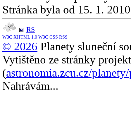
Stránka byla od 15. 1. 201
RS
W3C
XHTML 1.0
W3C
CSS
RSS
© 2026
Planety sluneční so
Vytištěno ze stránky projek
(
astronomia.zcu.cz/planety
Nahrávám...