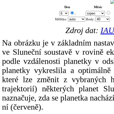
Den
Měsíc
.
Měřítko:
Body
:
Zdroj dat:
IAU
Na obrázku je v základním nastav
ve Sluneční soustavě v rovině ek
podle vzdálenosti planetky v odsl
planetky vykreslila a optimálně
které lze změnit z vybraných h
trajektorií) některých planet Sl
naznačuje, zda se planetka nacház
ní (červeně).