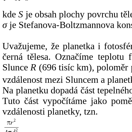
kde
S
je obsah plochy povrchu těl
σ
je Stefanova-Boltzmannova kons
Uvažujeme, že planetka i fotosfér
černá tělesa. Označíme teplotu 
Slunce
R
(696 tisíc km), poloměr
vzdálenost mezi Sluncem a plane
Na planetku dopadá část tepelnéh
Tuto část vypočítáme jako pomě
vzdálenosti planetky, tzn.