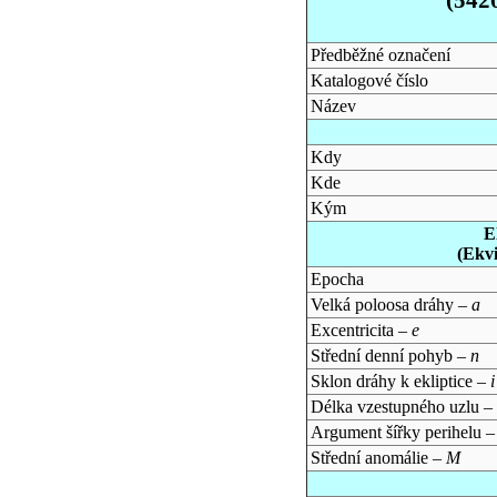
Předběžné označení
Katalogové číslo
Název
Kdy
Kde
Kým
E
(Ekv
Epocha
Velká poloosa dráhy –
a
Excentricita –
e
Střední denní pohyb –
n
Sklon dráhy k ekliptice –
i
Délka vzestupného uzlu –
Argument šířky perihelu 
Střední anomálie –
M