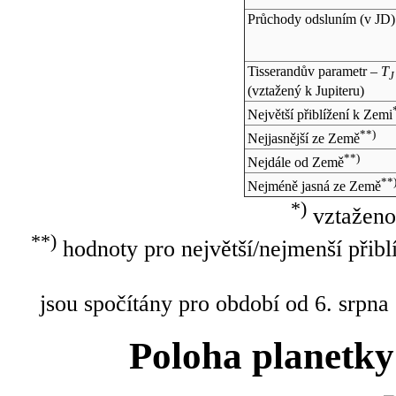
Průchody odsluním (v
JD
)
Tisserandův parametr –
T
J
(vztažený k Jupiteru)
Největší přiblížení k Zemi
**)
Nejjasnější ze Země
**)
Nejdále od Země
**
Nejméně jasná ze Země
*)
vztaženo
**)
hodnoty pro největší/nejmenší přibl
jsou spočítány pro období od 6. srpna
Poloha planetky