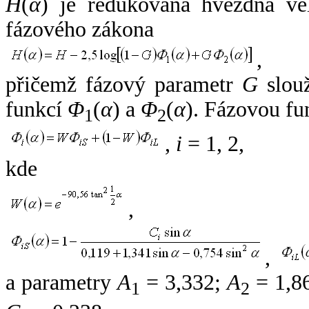
H
(
α
) je redukovaná hvězdná vel
fázového zákona
,
přičemž fázový parametr
G
slouž
funkcí
Φ
(
α
) a
Φ
(
α
). Fázovou fu
1
2
,
i
= 1, 2,
kde
,
,
a parametry
A
= 3,332;
A
= 1,8
1
2