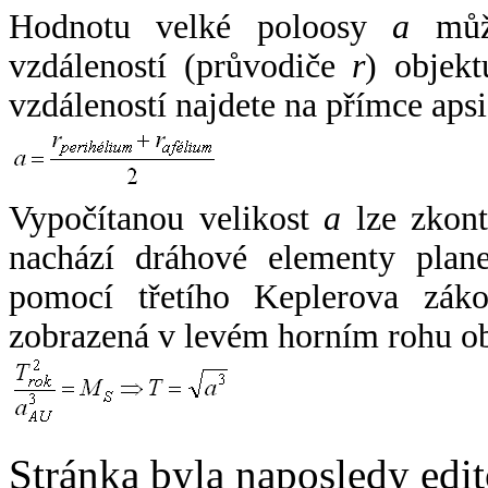
Hodnotu velké poloosy
a
může
vzdáleností (průvodiče
r
) objekt
vzdáleností najdete na přímce apsi
Vypočítanou velikost
a
lze zkont
nachází dráhové elementy plane
pomocí třetího Keplerova zák
zobrazená v levém horním rohu o
Stránka byla naposledy edi