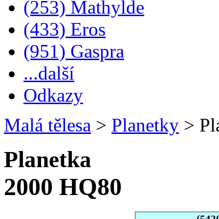
(253) Mathylde
(433) Eros
(951) Gaspra
...další
Odkazy
Malá tělesa
>
Planetky
>
Pl
Planetka
2000 HQ80
(542