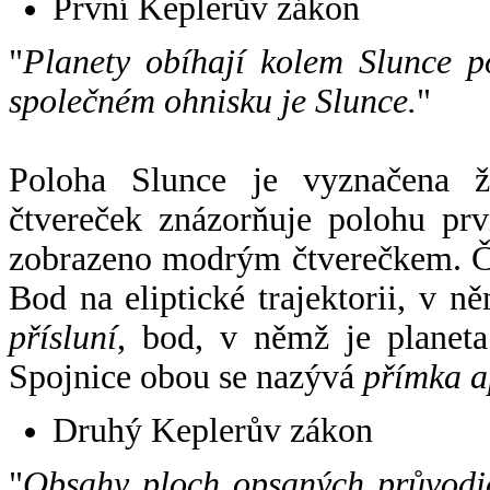
První Keplerův zákon
"
Planety obíhají kolem Slunce p
společném ohnisku je Slunce.
"
Poloha Slunce je vyznačena 
čtvereček znázorňuje polohu pr
zobrazeno modrým čtverečkem. Če
Bod na eliptické trajektorii, v n
přísluní
, bod, v němž je planet
Spojnice obou se nazývá
přímka a
Druhý Keplerův zákon
"
Obsahy ploch opsaných průvodič