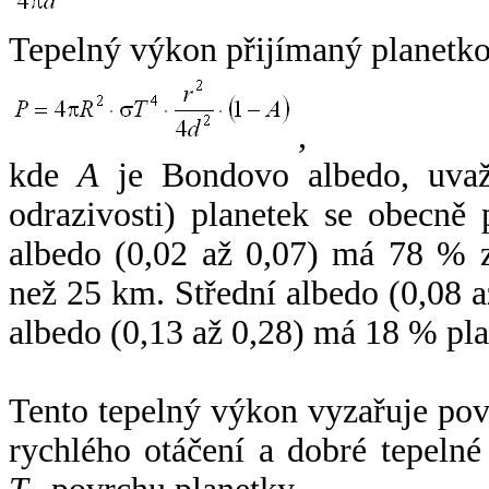
Tepelný výkon přijímaný planetko
,
kde
A
je Bondovo albedo, uvaž
odrazivosti) planetek se obecně
albedo (0,02 až 0,07) má 78 % z
než 25 km. Střední albedo (0,08 
albedo (0,13 až 0,28) má 18 % pla
Tento tepelný výkon vyzařuje po
rychlého otáčení a dobré tepelné