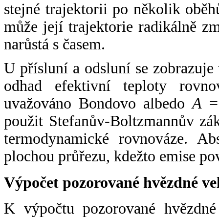
stejné trajektorii po několik oběh
může její trajektorie radikálně zm
narůstá s časem.
U přísluní a odsluní se zobrazuje
odhad efektivní teploty rovno
uvažováno Bondovo albedo
A
= 
použit Stefanův-Boltzmannův zák
termodynamické rovnováze. Abs
plochou průřezu, kdežto emise po
Výpočet pozorované hvězdné ve
K výpočtu pozorované hvězdné v