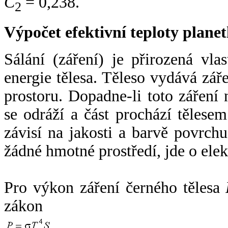
C
= 0,238.
2
Výpočet efektivní teploty plan
Sálání (záření) je přirozená vla
energie tělesa. Těleso vydává zá
prostoru. Dopadne-li toto záření n
se odráží a část prochází tělesem
závisí na jakosti a barvě povrch
žádné hmotné prostředí, jde o ele
Pro výkon záření černého tělesa
zákon