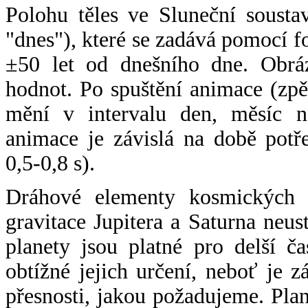
Polohu těles ve Sluneční sousta
"dnes"), které se zadává pomocí 
±50 let od dnešního dne. Obráz
hodnot. Po spuštění animace (zpě
mění v intervalu den, měsíc ne
animace je závislá na době potř
0,5-0,8 s).
Dráhové elementy kosmických t
gravitace Jupitera a Saturna neu
planety jsou platné pro delší č
obtížné jejich určení, neboť je 
přesnosti, jakou požadujeme. Pla