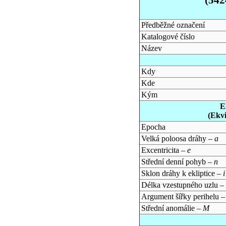
Předběžné označení
Katalogové číslo
Název
Kdy
Kde
Kým
E
(Ekv
Epocha
Velká poloosa dráhy –
a
Excentricita –
e
Střední denní pohyb –
n
Sklon dráhy k ekliptice –
i
Délka vzestupného uzlu –
Argument šířky perihelu 
Střední anomálie –
M