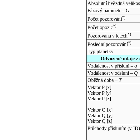
Absolutní hvězdná velikos
Fázový parametr –
G
*)
Počet pozorování
*)
Počet opozic
*)
Pozorována v letech
*)
Poslední pozorování
Typ planetky
Odvozené údaje z 
Vzdálenost v přísluní –
q
Vzdálenost v odsluní –
Q
Oběžná doba –
T
Vektor P [x]
Vektor P [y]
Vektor P [z]
Vektor Q [x]
Vektor Q [y]
Vektor Q [z]
Průchody přísluním (v
JD
)