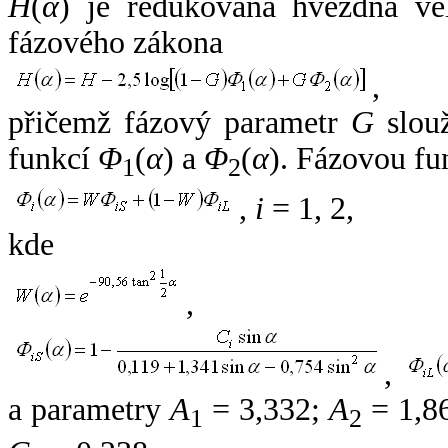
H
(
α
) je redukovaná hvězdná vel
fázového zákona
,
přičemž fázový parametr
G
slouž
funkcí
Φ
(
α
) a
Φ
(
α
). Fázovou fu
1
2
,
i
= 1, 2,
kde
,
,
a parametry
A
= 3,332;
A
= 1,8
1
2