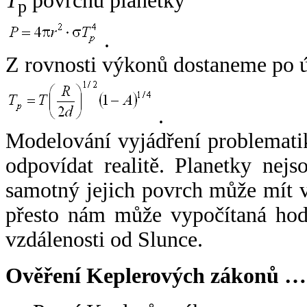
T
povrchu planetky
p
.
Z rovnosti výkonů dostaneme po 
.
Modelování vyjádření problemati
odpovídat realitě. Planetky nejso
samotný jejich povrch může mít v
přesto nám může vypočítaná hodn
vzdálenosti od Slunce.
Ověření Keplerových zákonů …