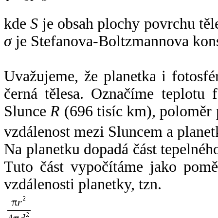
kde
S
je obsah plochy povrchu těl
σ
je Stefanova-Boltzmannova kons
Uvažujeme, že planetka i fotosfér
černá tělesa. Označíme teplotu 
Slunce
R
(696 tisíc km), poloměr
vzdálenost mezi Sluncem a plane
Na planetku dopadá část tepelnéh
Tuto část vypočítáme jako pomě
vzdálenosti planetky, tzn.