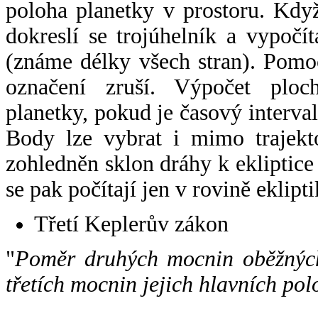
poloha planetky v prostoru. Kdy
dokreslí se trojúhelník a vypoč
(známe délky všech stran). Pomo
označení zruší. Výpočet ploch
planetky, pokud je časový interval
Body lze vybrat i mimo trajekto
zohledněn sklon dráhy k ekliptice
se pak počítají jen v rovině eklipti
Třetí Keplerův zákon
"
Poměr druhých mocnin oběžných
třetích mocnin jejich hlavních pol