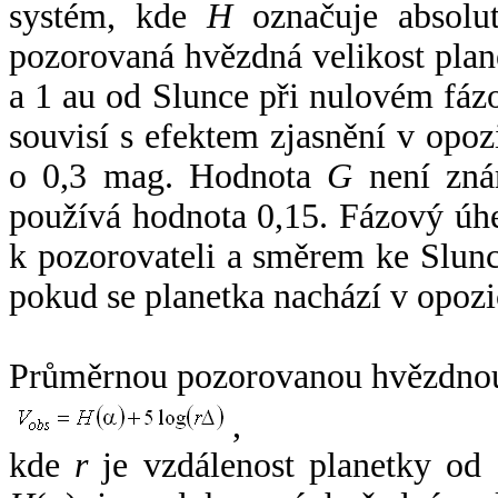
systém, kde
H
označuje absolut
pozorovaná hvězdná velikost plan
a 1 au od Slunce při nulovém fá
souvisí s efektem zjasnění v opoz
o 0,3 mag. Hodnota
G
není zná
používá hodnota 0,15. Fázový úh
k pozorovateli a směrem ke Slunc
pokud se planetka nachází v opozi
Průměrnou pozorovanou hvězdnou 
,
kde
r
je vzdálenost planetky od