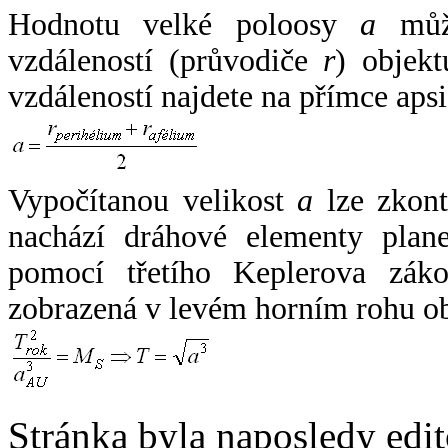
Hodnotu velké poloosy
a
může
vzdáleností (průvodiče
r
) objekt
vzdáleností najdete na přímce apsi
Vypočítanou velikost
a
lze zkont
nachází dráhové elementy plane
pomocí třetího Keplerova zák
zobrazená v levém horním rohu o
Stránka byla naposledy edi