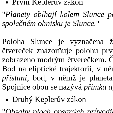
První Keplerův zákon
"
Planety obíhají kolem Slunce p
společném ohnisku je Slunce.
"
Poloha Slunce je vyznačena 
čtvereček znázorňuje polohu pr
zobrazeno modrým čtverečkem. Če
Bod na eliptické trajektorii, v n
přísluní
, bod, v němž je planet
Spojnice obou se nazývá
přímka a
Druhý Keplerův zákon
"
Obsahy ploch opsaných průvodič