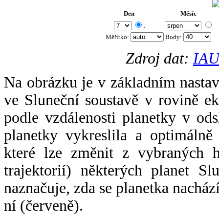
Den
Měsíc
.
Měřítko:
Body
:
Zdroj dat:
IAU
Na obrázku je v základním nastav
ve Sluneční soustavě v rovině ek
podle vzdálenosti planetky v odsl
planetky vykreslila a optimálně
které lze změnit z vybraných h
trajektorií) některých planet Sl
naznačuje, zda se planetka nacház
ní (červeně).