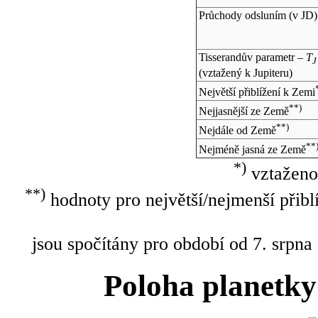
Průchody odsluním (v
JD
)
Tisserandův parametr –
T
J
(vztažený k Jupiteru)
Největší přiblížení k Zemi
**)
Nejjasnější ze Země
**)
Nejdále od Země
**
Nejméně jasná ze Země
*)
vztaženo
**)
hodnoty pro největší/nejmenší přibl
jsou spočítány pro období od 7. srpna
Poloha planetky