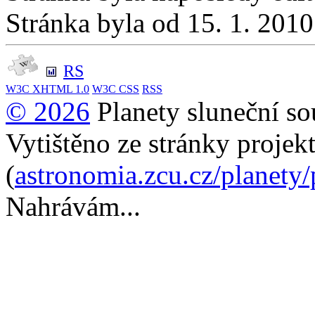
Stránka byla od 15. 1. 201
RS
W3C
XHTML 1.0
W3C
CSS
RSS
© 2026
Planety sluneční so
Vytištěno ze stránky projek
(
astronomia.zcu.cz/planety
Nahrávám...