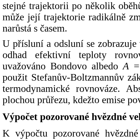
stejné trajektorii po několik oběh
může její trajektorie radikálně zm
narůstá s časem.
U přísluní a odsluní se zobrazuje
odhad efektivní teploty rovno
uvažováno Bondovo albedo
A
= 
použit Stefanův-Boltzmannův zák
termodynamické rovnováze. Abs
plochou průřezu, kdežto emise po
Výpočet pozorované hvězdné ve
K výpočtu pozorované hvězdné v