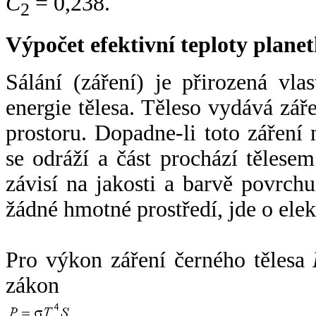
C
= 0,238.
2
Výpočet efektivní teploty plan
Sálání (záření) je přirozená vla
energie tělesa. Těleso vydává zá
prostoru. Dopadne-li toto záření n
se odráží a část prochází tělesem
závisí na jakosti a barvě povrch
žádné hmotné prostředí, jde o ele
Pro výkon záření černého tělesa
zákon