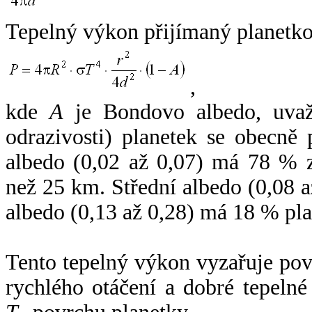
Tepelný výkon přijímaný planetko
,
kde
A
je Bondovo albedo, uvaž
odrazivosti) planetek se obecně
albedo (0,02 až 0,07) má 78 % z
než 25 km. Střední albedo (0,08 
albedo (0,13 až 0,28) má 18 % pla
Tento tepelný výkon vyzařuje po
rychlého otáčení a dobré tepelné