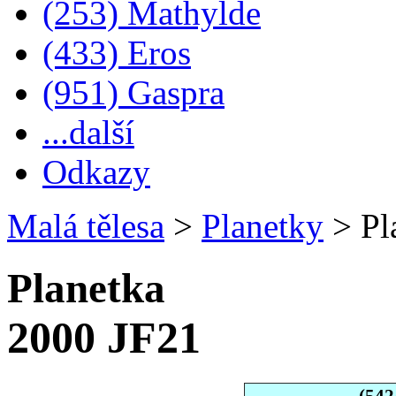
(253) Mathylde
(433) Eros
(951) Gaspra
...další
Odkazy
Malá tělesa
>
Planetky
>
Pl
Planetka
2000 JF21
(542