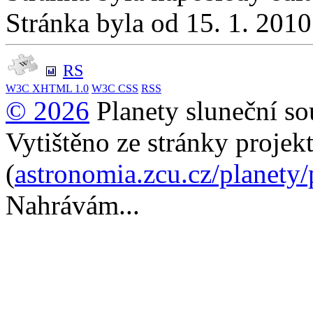
Stránka byla od 15. 1. 201
RS
W3C
XHTML 1.0
W3C
CSS
RSS
© 2026
Planety sluneční so
Vytištěno ze stránky projek
(
astronomia.zcu.cz/planety
Nahrávám...