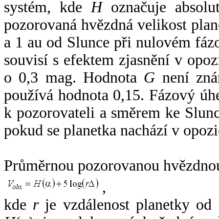
systém, kde
H
označuje absolut
pozorovaná hvězdná velikost plan
a 1 au od Slunce při nulovém fá
souvisí s efektem zjasnění v opoz
o 0,3 mag. Hodnota
G
není zná
používá hodnota 0,15. Fázový úh
k pozorovateli a směrem ke Slunc
pokud se planetka nachází v opozi
Průměrnou pozorovanou hvězdnou 
,
kde
r
je vzdálenost planetky od