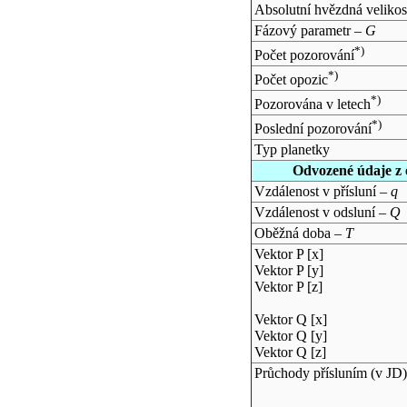
Absolutní hvězdná velikos
Fázový parametr –
G
*)
Počet pozorování
*)
Počet opozic
*)
Pozorována v letech
*)
Poslední pozorování
Typ planetky
Odvozené údaje z 
Vzdálenost v přísluní –
q
Vzdálenost v odsluní –
Q
Oběžná doba –
T
Vektor P [x]
Vektor P [y]
Vektor P [z]
Vektor Q [x]
Vektor Q [y]
Vektor Q [z]
Průchody přísluním (v
JD
)