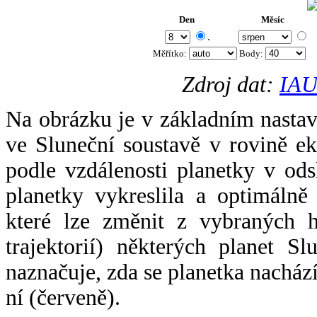
Den
Měsíc
.
Měřítko:
Body
:
Zdroj dat:
IAU
Na obrázku je v základním nastav
ve Sluneční soustavě v rovině ek
podle vzdálenosti planetky v odsl
planetky vykreslila a optimálně
které lze změnit z vybraných h
trajektorií) některých planet Sl
naznačuje, zda se planetka nacház
ní (červeně).