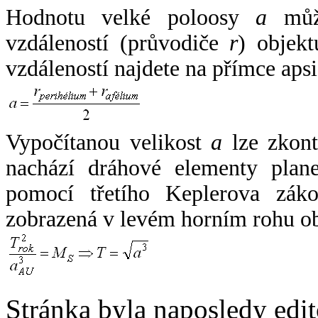
Hodnotu velké poloosy
a
může
vzdáleností (průvodiče
r
) objekt
vzdáleností najdete na přímce apsi
Vypočítanou velikost
a
lze zkont
nachází dráhové elementy plane
pomocí třetího Keplerova zák
zobrazená v levém horním rohu o
Stránka byla naposledy edi