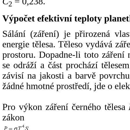
C
= 0,238.
2
Výpočet efektivní teploty plan
Sálání (záření) je přirozená vla
energie tělesa. Těleso vydává zá
prostoru. Dopadne-li toto záření n
se odráží a část prochází tělesem
závisí na jakosti a barvě povrch
žádné hmotné prostředí, jde o ele
Pro výkon záření černého tělesa
zákon