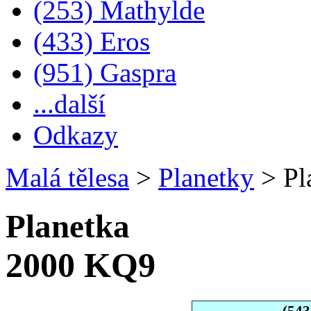
(253) Mathylde
(433) Eros
(951) Gaspra
...další
Odkazy
Malá tělesa
>
Planetky
>
Pl
Planetka
2000 KQ9
(54