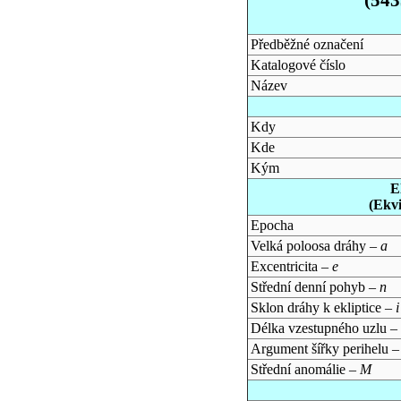
Předběžné označení
Katalogové číslo
Název
Kdy
Kde
Kým
E
(Ekv
Epocha
Velká poloosa dráhy –
a
Excentricita –
e
Střední denní pohyb –
n
Sklon dráhy k ekliptice –
i
Délka vzestupného uzlu –
Argument šířky perihelu 
Střední anomálie –
M