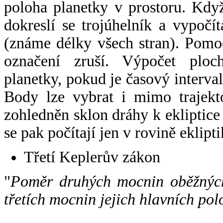
poloha planetky v prostoru. Kdy
dokreslí se trojúhelník a vypoč
(známe délky všech stran). Pomo
označení zruší. Výpočet ploch
planetky, pokud je časový interval
Body lze vybrat i mimo trajekto
zohledněn sklon dráhy k ekliptice
se pak počítají jen v rovině eklipti
Třetí Keplerův zákon
"
Poměr druhých mocnin oběžných
třetích mocnin jejich hlavních pol