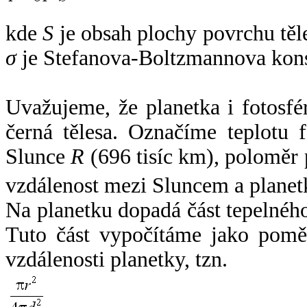
kde
S
je obsah plochy povrchu těl
σ
je Stefanova-Boltzmannova kons
Uvažujeme, že planetka i fotosfér
černá tělesa. Označíme teplotu 
Slunce
R
(696 tisíc km), poloměr
vzdálenost mezi Sluncem a plane
Na planetku dopadá část tepelnéh
Tuto část vypočítáme jako pomě
vzdálenosti planetky, tzn.