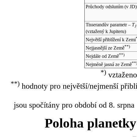
Průchody odsluním (v
JD
)
Tisserandův parametr –
T
J
(vztažený k Jupiteru)
Největší přiblížení k Zemi
**)
Nejjasnější ze Země
**)
Nejdále od Země
**
Nejméně jasná ze Země
*)
vztaženo
**)
hodnoty pro největší/nejmenší přibl
jsou spočítány pro období od 8. srpna
Poloha planetky