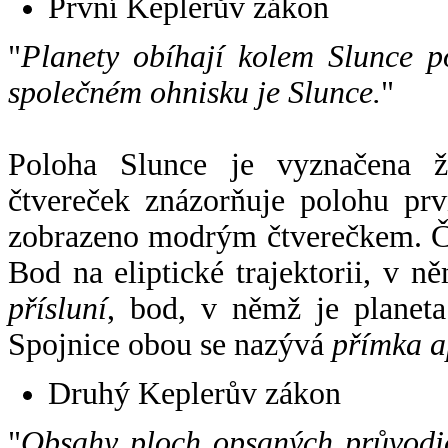
První Keplerův zákon
"
Planety obíhají kolem Slunce p
společném ohnisku je Slunce.
"
Poloha Slunce je vyznačena 
čtvereček znázorňuje polohu pr
zobrazeno modrým čtverečkem. Če
Bod na eliptické trajektorii, v n
přísluní
, bod, v němž je planet
Spojnice obou se nazývá
přímka a
Druhý Keplerův zákon
"
Obsahy ploch opsaných průvodič