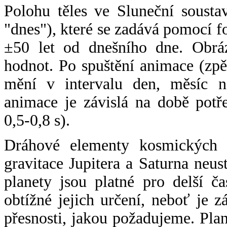
Polohu těles ve Sluneční sousta
"dnes"), které se zadává pomocí 
±50 let od dnešního dne. Obráz
hodnot. Po spuštění animace (zpě
mění v intervalu den, měsíc ne
animace je závislá na době potř
0,5-0,8 s).
Dráhové elementy kosmických t
gravitace Jupitera a Saturna neu
planety jsou platné pro delší č
obtížné jejich určení, neboť je 
přesnosti, jakou požadujeme. Pla