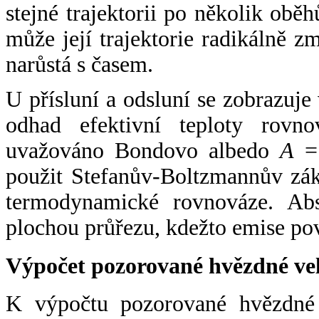
stejné trajektorii po několik oběh
může její trajektorie radikálně zm
narůstá s časem.
U přísluní a odsluní se zobrazuje
odhad efektivní teploty rovno
uvažováno Bondovo albedo
A
= 
použit Stefanův-Boltzmannův zák
termodynamické rovnováze. Abs
plochou průřezu, kdežto emise po
Výpočet pozorované hvězdné ve
K výpočtu pozorované hvězdné v