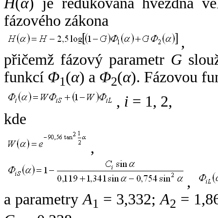
H
(
α
) je redukovaná hvězdná vel
fázového zákona
,
přičemž fázový parametr
G
slouž
funkcí
Φ
(
α
) a
Φ
(
α
). Fázovou fu
1
2
,
i
= 1, 2,
kde
,
,
a parametry
A
= 3,332;
A
= 1,8
1
2