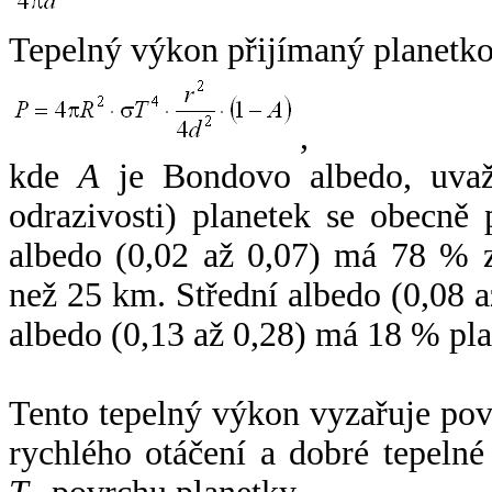
Tepelný výkon přijímaný planetko
,
kde
A
je Bondovo albedo, uvaž
odrazivosti) planetek se obecně
albedo (0,02 až 0,07) má 78 % z
než 25 km. Střední albedo (0,08 
albedo (0,13 až 0,28) má 18 % pla
Tento tepelný výkon vyzařuje po
rychlého otáčení a dobré tepelné