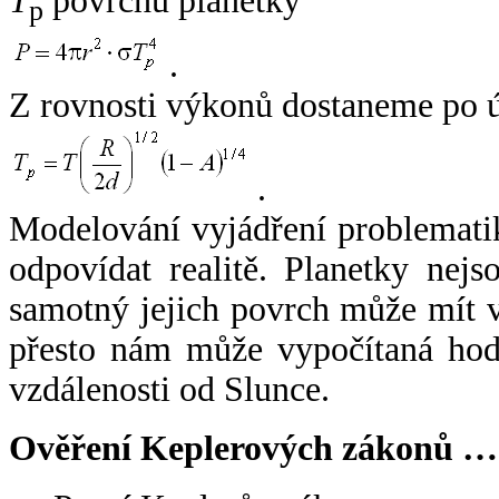
T
povrchu planetky
p
.
Z rovnosti výkonů dostaneme po 
.
Modelování vyjádření problemati
odpovídat realitě. Planetky nejso
samotný jejich povrch může mít v
přesto nám může vypočítaná hodn
vzdálenosti od Slunce.
Ověření Keplerových zákonů …