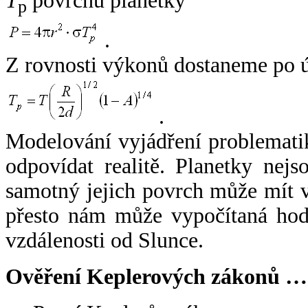
T
povrchu planetky
p
.
Z rovnosti výkonů dostaneme po 
.
Modelování vyjádření problemati
odpovídat realitě. Planetky nejso
samotný jejich povrch může mít v
přesto nám může vypočítaná hodn
vzdálenosti od Slunce.
Ověření Keplerových zákonů …