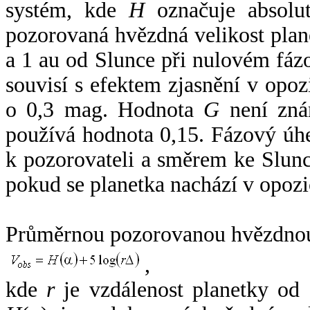
systém, kde
H
označuje absolut
pozorovaná hvězdná velikost plan
a 1 au od Slunce při nulovém fá
souvisí s efektem zjasnění v opoz
o 0,3 mag. Hodnota
G
není zná
používá hodnota 0,15. Fázový úh
k pozorovateli a směrem ke Slunc
pokud se planetka nachází v opozi
Průměrnou pozorovanou hvězdnou 
,
kde
r
je vzdálenost planetky od