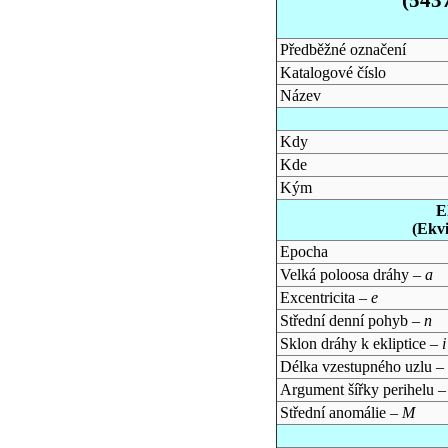
Předběžné označení
Katalogové číslo
Název
Kdy
Kde
Kým
E
(Ekv
Epocha
Velká poloosa dráhy –
a
Excentricita –
e
Střední denní pohyb –
n
Sklon dráhy k ekliptice –
i
Délka vzestupného uzlu –
Argument šířky perihelu 
Střední anomálie –
M