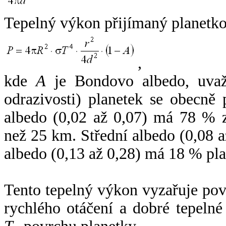
Tepelný výkon přijímaný planetko
,
kde
A
je Bondovo albedo, uvaž
odrazivosti) planetek se obecně
albedo (0,02 až 0,07) má 78 % z
než 25 km. Střední albedo (0,08 
albedo (0,13 až 0,28) má 18 % pla
Tento tepelný výkon vyzařuje po
rychlého otáčení a dobré tepelné