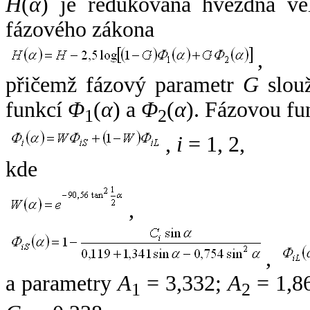
H
(
α
) je redukovaná hvězdná vel
fázového zákona
,
přičemž fázový parametr
G
slouž
funkcí
Φ
(
α
) a
Φ
(
α
). Fázovou fu
1
2
,
i
= 1, 2,
kde
,
,
a parametry
A
= 3,332;
A
= 1,8
1
2