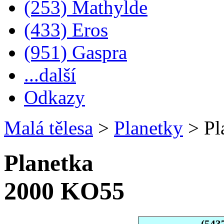
(253) Mathylde
(433) Eros
(951) Gaspra
...další
Odkazy
Malá tělesa
>
Planetky
>
Pl
Planetka
2000 KO55
(543