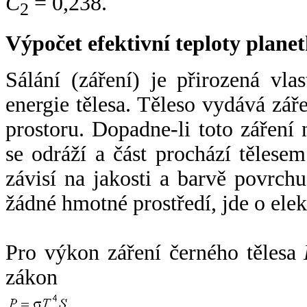
C
= 0,238.
2
Výpočet efektivní teploty plan
Sálání (záření) je přirozená vla
energie tělesa. Těleso vydává zá
prostoru. Dopadne-li toto záření n
se odráží a část prochází tělesem
závisí na jakosti a barvě povrch
žádné hmotné prostředí, jde o ele
Pro výkon záření černého tělesa
zákon