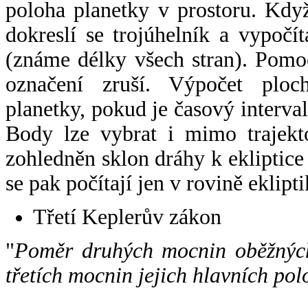
poloha planetky v prostoru. Kdy
dokreslí se trojúhelník a vypoč
(známe délky všech stran). Pomo
označení zruší. Výpočet ploch
planetky, pokud je časový interval
Body lze vybrat i mimo trajekto
zohledněn sklon dráhy k ekliptice
se pak počítají jen v rovině eklipti
Třetí Keplerův zákon
"
Poměr druhých mocnin oběžných
třetích mocnin jejich hlavních pol