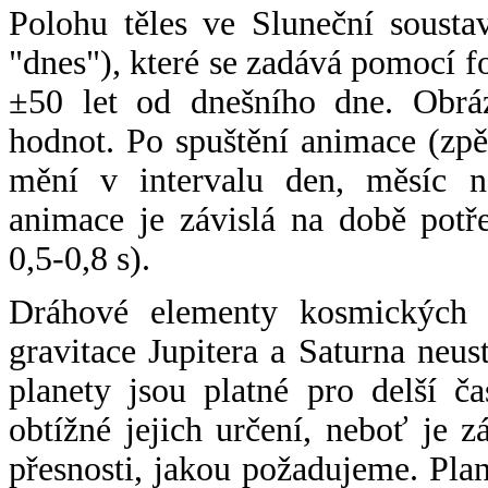
Polohu těles ve Sluneční sousta
"dnes"), které se zadává pomocí 
±50 let od dnešního dne. Obráz
hodnot. Po spuštění animace (zpě
mění v intervalu den, měsíc ne
animace je závislá na době potř
0,5-0,8 s).
Dráhové elementy kosmických t
gravitace Jupitera a Saturna neu
planety jsou platné pro delší č
obtížné jejich určení, neboť je 
přesnosti, jakou požadujeme. Pla