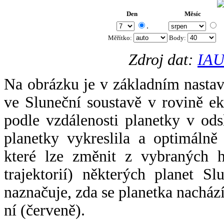
Den
Měsíc
.
Měřítko:
Body
:
Zdroj dat:
IAU
Na obrázku je v základním nastav
ve Sluneční soustavě v rovině ek
podle vzdálenosti planetky v odsl
planetky vykreslila a optimálně
které lze změnit z vybraných h
trajektorií) některých planet Sl
naznačuje, zda se planetka nacház
ní (červeně).