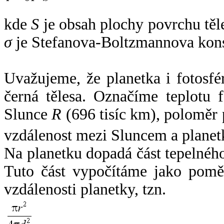
kde
S
je obsah plochy povrchu těl
σ
je Stefanova-Boltzmannova kons
Uvažujeme, že planetka i fotosfér
černá tělesa. Označíme teplotu 
Slunce
R
(696 tisíc km), poloměr
vzdálenost mezi Sluncem a plane
Na planetku dopadá část tepelnéh
Tuto část vypočítáme jako pomě
vzdálenosti planetky, tzn.