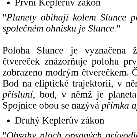
První Keplerův zákon
"
Planety obíhají kolem Slunce p
společném ohnisku je Slunce.
"
Poloha Slunce je vyznačena 
čtvereček znázorňuje polohu pr
zobrazeno modrým čtverečkem. Če
Bod na eliptické trajektorii, v n
přísluní
, bod, v němž je planet
Spojnice obou se nazývá
přímka a
Druhý Keplerův zákon
"
Obsahy ploch opsaných průvodič