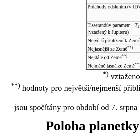
Průchody odsluním (v
JD
)
Tisserandův parametr –
T
J
(vztažený k Jupiteru)
Největší přiblížení k Zemi
**)
Nejjasnější ze Země
**)
Nejdále od Země
**
Nejméně jasná ze Země
*)
vztaženo
**)
hodnoty pro největší/nejmenší přibl
jsou spočítány pro období od 7. srpna
Poloha planetky