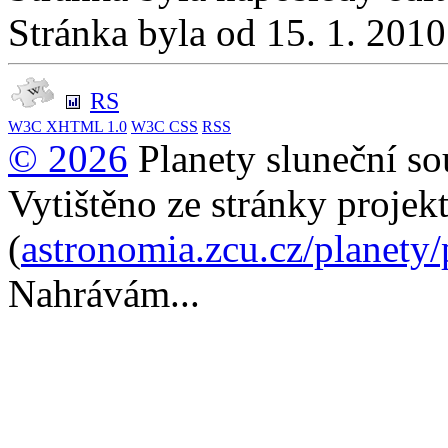
Stránka byla od 15. 1. 201
RS
W3C
XHTML 1.0
W3C
CSS
RSS
© 2026
Planety sluneční so
Vytištěno ze stránky projek
(
astronomia.zcu.cz/planety
Nahrávám...