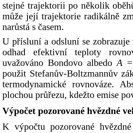
stejné trajektorii po několik oběh
může její trajektorie radikálně zm
narůstá s časem.
U přísluní a odsluní se zobrazuje
odhad efektivní teploty rovno
uvažováno Bondovo albedo
A
= 
použit Stefanův-Boltzmannův zák
termodynamické rovnováze. Abs
plochou průřezu, kdežto emise po
Výpočet pozorované hvězdné ve
K výpočtu pozorované hvězdné v