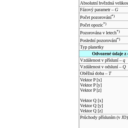
Absolutní hvězdná velikos
Fázový parametr –
G
*)
Počet pozorování
*)
Počet opozic
*)
Pozorována v letech
*)
Poslední pozorování
Typ planetky
Odvozené údaje z 
Vzdálenost v přísluní –
q
Vzdálenost v odsluní –
Q
Oběžná doba –
T
Vektor P [x]
Vektor P [y]
Vektor P [z]
Vektor Q [x]
Vektor Q [y]
Vektor Q [z]
Průchody přísluním (v
JD
)