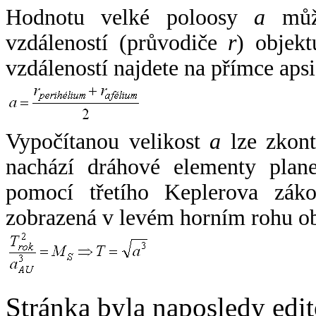
Hodnotu velké poloosy
a
může
vzdáleností (průvodiče
r
) objekt
vzdáleností najdete na přímce apsi
Vypočítanou velikost
a
lze zkont
nachází dráhové elementy plane
pomocí třetího Keplerova zák
zobrazená v levém horním rohu o
Stránka byla naposledy edi