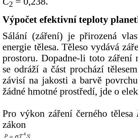
C
= 0,238.
2
Výpočet efektivní teploty plan
Sálání (záření) je přirozená vla
energie tělesa. Těleso vydává zá
prostoru. Dopadne-li toto záření n
se odráží a část prochází tělesem
závisí na jakosti a barvě povrch
žádné hmotné prostředí, jde o ele
Pro výkon záření černého tělesa
zákon