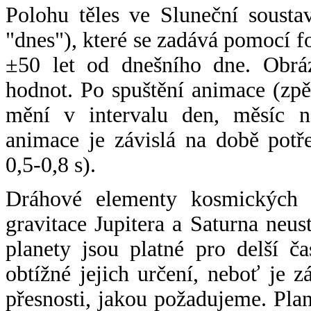
Polohu těles ve Sluneční sousta
"dnes"), které se zadává pomocí 
±50 let od dnešního dne. Obráz
hodnot. Po spuštění animace (zpě
mění v intervalu den, měsíc ne
animace je závislá na době potř
0,5-0,8 s).
Dráhové elementy kosmických t
gravitace Jupitera a Saturna neu
planety jsou platné pro delší č
obtížné jejich určení, neboť je 
přesnosti, jakou požadujeme. Pla