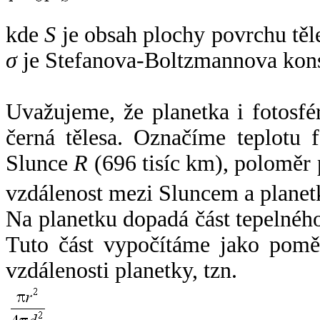
kde
S
je obsah plochy povrchu těl
σ
je Stefanova-Boltzmannova kons
Uvažujeme, že planetka i fotosfér
černá tělesa. Označíme teplotu 
Slunce
R
(696 tisíc km), poloměr
vzdálenost mezi Sluncem a plane
Na planetku dopadá část tepelnéh
Tuto část vypočítáme jako pomě
vzdálenosti planetky, tzn.