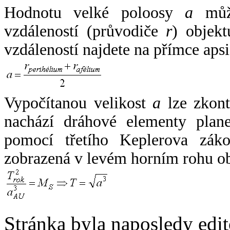
Hodnotu velké poloosy
a
může
vzdáleností (průvodiče
r
) objekt
vzdáleností najdete na přímce apsi
Vypočítanou velikost
a
lze zkont
nachází dráhové elementy plane
pomocí třetího Keplerova zák
zobrazená v levém horním rohu o
Stránka byla naposledy edi