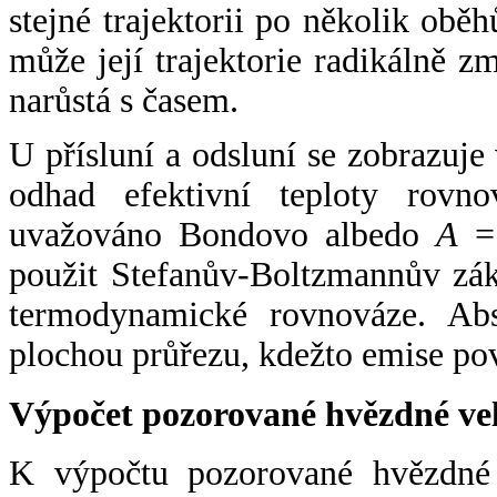
stejné trajektorii po několik oběh
může její trajektorie radikálně zm
narůstá s časem.
U přísluní a odsluní se zobrazuje
odhad efektivní teploty rovno
uvažováno Bondovo albedo
A
= 
použit Stefanův-Boltzmannův zák
termodynamické rovnováze. Abs
plochou průřezu, kdežto emise po
Výpočet pozorované hvězdné ve
K výpočtu pozorované hvězdné v