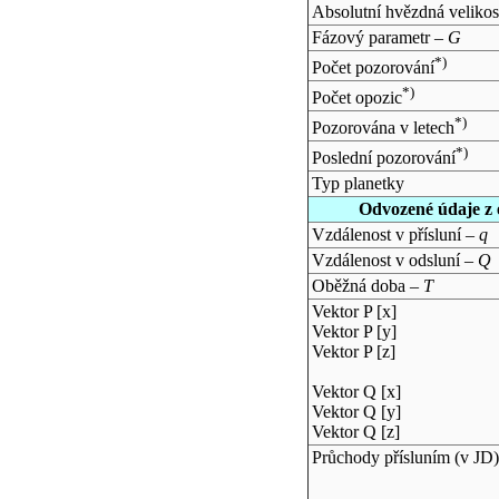
Absolutní hvězdná velikos
Fázový parametr –
G
*)
Počet pozorování
*)
Počet opozic
*)
Pozorována v letech
*)
Poslední pozorování
Typ planetky
Odvozené údaje z 
Vzdálenost v přísluní –
q
Vzdálenost v odsluní –
Q
Oběžná doba –
T
Vektor P [x]
Vektor P [y]
Vektor P [z]
Vektor Q [x]
Vektor Q [y]
Vektor Q [z]
Průchody přísluním (v
JD
)