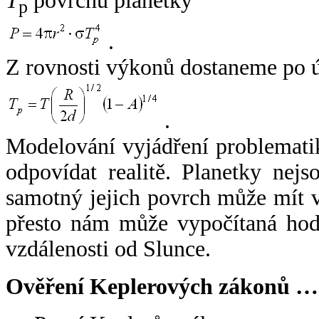
T
povrchu planetky
p
.
Z rovnosti výkonů dostaneme po 
.
Modelování vyjádření problemati
odpovídat realitě. Planetky nejso
samotný jejich povrch může mít v
přesto nám může vypočítaná hodn
vzdálenosti od Slunce.
Ověření Keplerových zákonů …