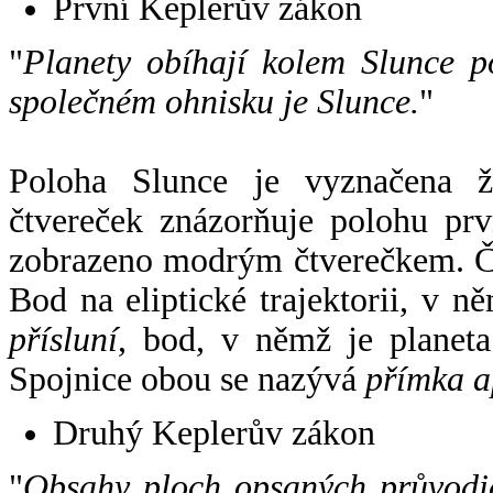
První Keplerův zákon
"
Planety obíhají kolem Slunce p
společném ohnisku je Slunce.
"
Poloha Slunce je vyznačena 
čtvereček znázorňuje polohu pr
zobrazeno modrým čtverečkem. Če
Bod na eliptické trajektorii, v n
přísluní
, bod, v němž je planet
Spojnice obou se nazývá
přímka a
Druhý Keplerův zákon
"
Obsahy ploch opsaných průvodič