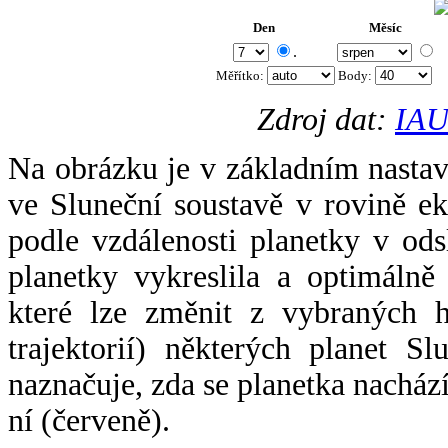
Den
Měsíc
.
Měřítko:
Body
:
Zdroj dat:
IAU
Na obrázku je v základním nastav
ve Sluneční soustavě v rovině ek
podle vzdálenosti planetky v odsl
planetky vykreslila a optimálně
které lze změnit z vybraných h
trajektorií) některých planet Sl
naznačuje, zda se planetka nacház
ní (červeně).