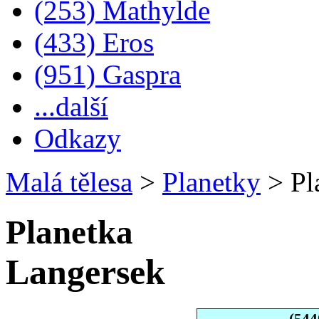
(253) Mathylde
(433) Eros
(951) Gaspra
...další
Odkazy
Malá tělesa
>
Planetky
>
Pl
Planetka
Langersek
(544