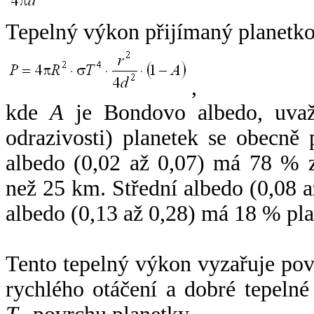
Tepelný výkon přijímaný planetko
,
kde
A
je Bondovo albedo, uvaž
odrazivosti) planetek se obecně
albedo (0,02 až 0,07) má 78 % z
než 25 km. Střední albedo (0,08 
albedo (0,13 až 0,28) má 18 % pla
Tento tepelný výkon vyzařuje po
rychlého otáčení a dobré tepelné