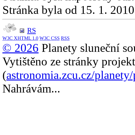
Stránka byla od 15. 1. 201
RS
W3C
XHTML 1.0
W3C
CSS
RSS
© 2026
Planety sluneční so
Vytištěno ze stránky projek
(
astronomia.zcu.cz/planety
Nahrávám...