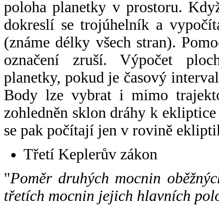
poloha planetky v prostoru. Kdy
dokreslí se trojúhelník a vypoč
(známe délky všech stran). Pomo
označení zruší. Výpočet ploch
planetky, pokud je časový interval
Body lze vybrat i mimo trajekto
zohledněn sklon dráhy k ekliptice
se pak počítají jen v rovině eklipti
Třetí Keplerův zákon
"
Poměr druhých mocnin oběžných
třetích mocnin jejich hlavních pol