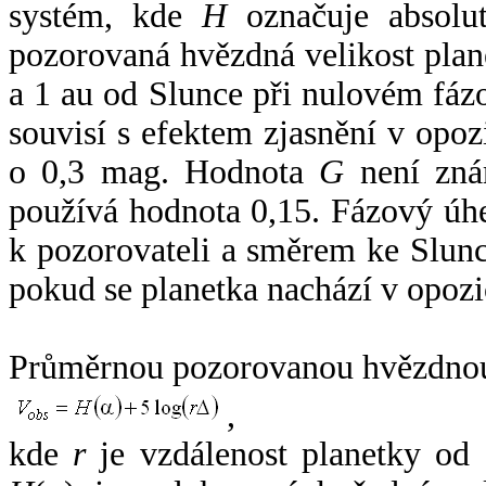
systém, kde
H
označuje absolut
pozorovaná hvězdná velikost plan
a 1 au od Slunce při nulovém fá
souvisí s efektem zjasnění v opoz
o 0,3 mag. Hodnota
G
není zná
používá hodnota 0,15. Fázový úh
k pozorovateli a směrem ke Slunc
pokud se planetka nachází v opozi
Průměrnou pozorovanou hvězdnou 
,
kde
r
je vzdálenost planetky od