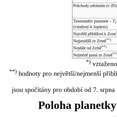
Průchody odsluním (v
JD
)
Tisserandův parametr –
T
J
(vztažený k Jupiteru)
Největší přiblížení k Zemi
**)
Nejjasnější ze Země
**)
Nejdále od Země
**
Nejméně jasná ze Země
*)
vztaženo
**)
hodnoty pro největší/nejmenší přibl
jsou spočítány pro období od 7. srpna
Poloha planetky