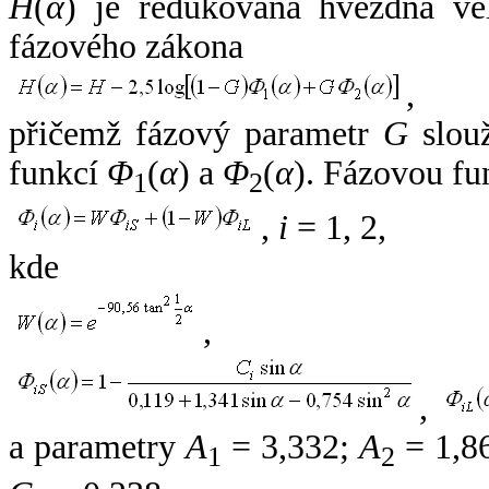
H
(
α
) je redukovaná hvězdná vel
fázového zákona
,
přičemž fázový parametr
G
slouž
funkcí
Φ
(
α
) a
Φ
(
α
). Fázovou fu
1
2
,
i
= 1, 2,
kde
,
,
a parametry
A
= 3,332;
A
= 1,8
1
2