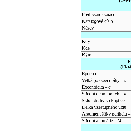
Předběžné označení
Katalogové číslo
Název
Kdy
Kde
Kým
E
(Ekv
Epocha
Velká poloosa dráhy –
a
Excentricita –
e
Střední denní pohyb –
n
Sklon dráhy k ekliptice –
i
Délka vzestupného uzlu –
Argument šířky perihelu 
Střední anomálie –
M