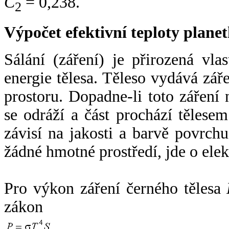
C
= 0,238.
2
Výpočet efektivní teploty plan
Sálání (záření) je přirozená vla
energie tělesa. Těleso vydává zá
prostoru. Dopadne-li toto záření n
se odráží a část prochází tělesem
závisí na jakosti a barvě povrch
žádné hmotné prostředí, jde o ele
Pro výkon záření černého tělesa
zákon