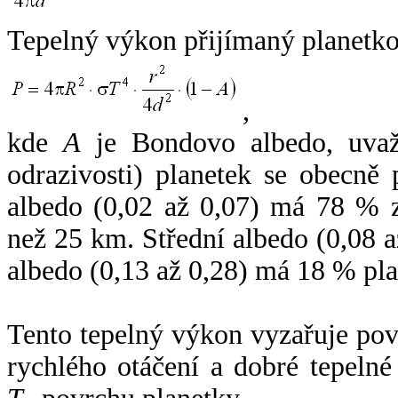
Tepelný výkon přijímaný planetko
,
kde
A
je Bondovo albedo, uvaž
odrazivosti) planetek se obecně
albedo (0,02 až 0,07) má 78 % z
než 25 km. Střední albedo (0,08 
albedo (0,13 až 0,28) má 18 % pla
Tento tepelný výkon vyzařuje po
rychlého otáčení a dobré tepelné