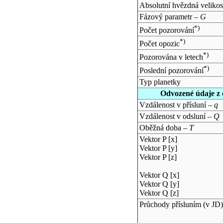
Absolutní hvězdná velikos
Fázový parametr –
G
*)
Počet pozorování
*)
Počet opozic
*)
Pozorována v letech
*)
Poslední pozorování
Typ planetky
Odvozené údaje z 
Vzdálenost v přísluní –
q
Vzdálenost v odsluní –
Q
Oběžná doba –
T
Vektor P [x]
Vektor P [y]
Vektor P [z]
Vektor Q [x]
Vektor Q [y]
Vektor Q [z]
Průchody přísluním (v
JD
)