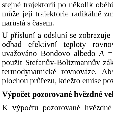
stejné trajektorii po několik oběh
může její trajektorie radikálně zm
narůstá s časem.
U přísluní a odsluní se zobrazuje
odhad efektivní teploty rovno
uvažováno Bondovo albedo
A
= 
použit Stefanův-Boltzmannův zák
termodynamické rovnováze. Abs
plochou průřezu, kdežto emise po
Výpočet pozorované hvězdné ve
K výpočtu pozorované hvězdné v