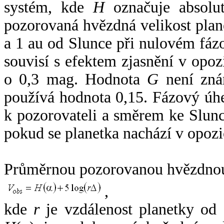
systém, kde
H
označuje absolut
pozorovaná hvězdná velikost plan
a 1 au od Slunce při nulovém fá
souvisí s efektem zjasnění v opoz
o 0,3 mag. Hodnota
G
není zná
používá hodnota 0,15. Fázový úh
k pozorovateli a směrem ke Slunc
pokud se planetka nachází v opozi
Průměrnou pozorovanou hvězdnou 
,
kde
r
je vzdálenost planetky od