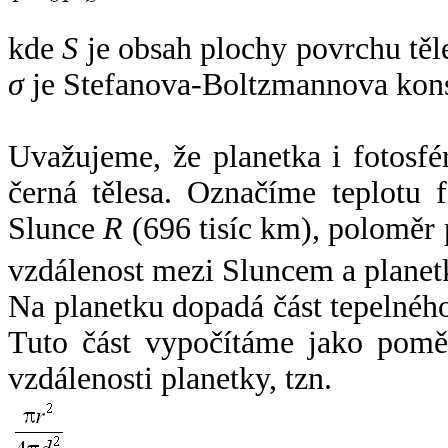
kde
S
je obsah plochy povrchu těl
σ
je Stefanova-Boltzmannova kons
Uvažujeme, že planetka i fotosfér
černá tělesa. Označíme teplotu 
Slunce
R
(696 tisíc km), poloměr
vzdálenost mezi Sluncem a plane
Na planetku dopadá část tepelnéh
Tuto část vypočítáme jako pomě
vzdálenosti planetky, tzn.