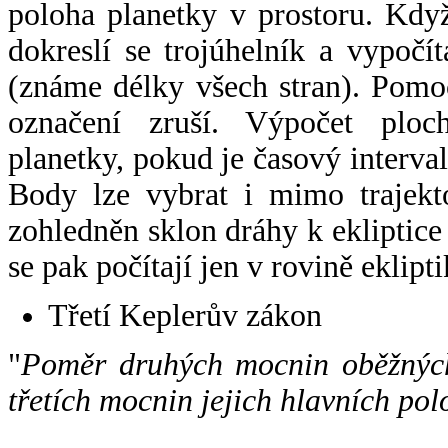
poloha planetky v prostoru. Kdy
dokreslí se trojúhelník a vypoč
(známe délky všech stran). Pomo
označení zruší. Výpočet ploch
planetky, pokud je časový interval
Body lze vybrat i mimo trajekto
zohledněn sklon dráhy k ekliptice
se pak počítají jen v rovině eklipti
Třetí Keplerův zákon
"
Poměr druhých mocnin oběžných
třetích mocnin jejich hlavních pol