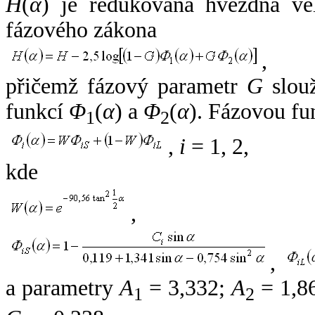
H
(
α
) je redukovaná hvězdná vel
fázového zákona
,
přičemž fázový parametr
G
slouž
funkcí
Φ
(
α
) a
Φ
(
α
). Fázovou fu
1
2
,
i
= 1, 2,
kde
,
,
a parametry
A
= 3,332;
A
= 1,8
1
2