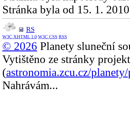
Stránka byla od 15. 1. 201
RS
W3C
XHTML 1.0
W3C
CSS
RSS
© 2026
Planety sluneční so
Vytištěno ze stránky projek
(
astronomia.zcu.cz/planety
Nahrávám...