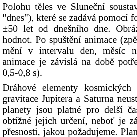
Polohu těles ve Sluneční sousta
"dnes"), které se zadává pomocí 
±50 let od dnešního dne. Obráz
hodnot. Po spuštění animace (zpě
mění v intervalu den, měsíc ne
animace je závislá na době potř
0,5-0,8 s).
Dráhové elementy kosmických t
gravitace Jupitera a Saturna neu
planety jsou platné pro delší č
obtížné jejich určení, neboť je 
přesnosti, jakou požadujeme. Pla