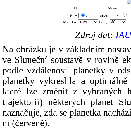
Den
Měsíc
.
Měřítko:
Body
:
Zdroj dat:
IAU
Na obrázku je v základním nastav
ve Sluneční soustavě v rovině ek
podle vzdálenosti planetky v odsl
planetky vykreslila a optimálně
které lze změnit z vybraných h
trajektorií) některých planet Sl
naznačuje, zda se planetka nacház
ní (červeně).