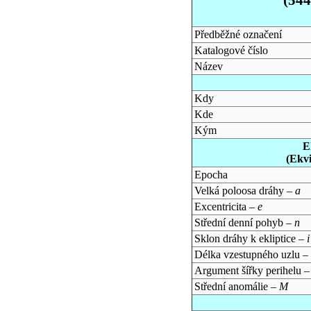
Předběžné označení
Katalogové číslo
Název
Kdy
Kde
Kým
E
(Ekv
Epocha
Velká poloosa dráhy –
a
Excentricita –
e
Střední denní pohyb –
n
Sklon dráhy k ekliptice –
i
Délka vzestupného uzlu –
Argument šířky perihelu 
Střední anomálie –
M