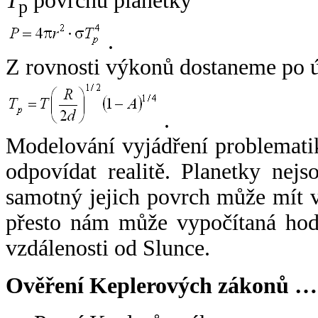
T
povrchu planetky
p
.
Z rovnosti výkonů dostaneme po 
.
Modelování vyjádření problemati
odpovídat realitě. Planetky nejso
samotný jejich povrch může mít v
přesto nám může vypočítaná hodn
vzdálenosti od Slunce.
Ověření Keplerových zákonů …