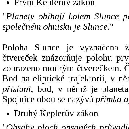
První Keplerův zákon
"
Planety obíhají kolem Slunce p
společném ohnisku je Slunce.
"
Poloha Slunce je vyznačena 
čtvereček znázorňuje polohu pr
zobrazeno modrým čtverečkem. Če
Bod na eliptické trajektorii, v n
přísluní
, bod, v němž je planet
Spojnice obou se nazývá
přímka a
Druhý Keplerův zákon
"
Obsahy ploch opsaných průvodič