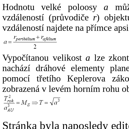
Hodnotu velké poloosy
a
může
vzdáleností (průvodiče
r
) objekt
vzdáleností najdete na přímce apsi
Vypočítanou velikost
a
lze zkont
nachází dráhové elementy plane
pomocí třetího Keplerova zák
zobrazená v levém horním rohu o
Stránka byla naposledy edi