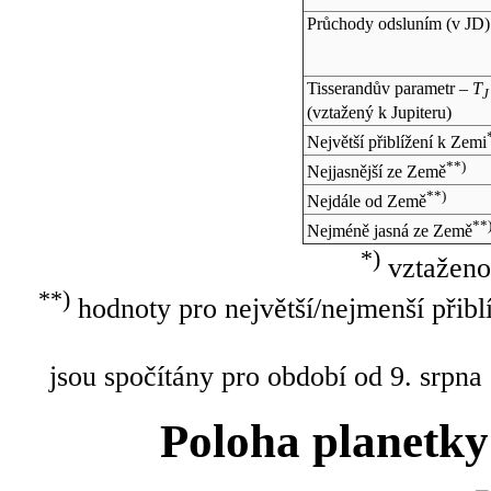
Průchody odsluním (v
JD
)
Tisserandův parametr –
T
J
(vztažený k Jupiteru)
Největší přiblížení k Zemi
**)
Nejjasnější ze Země
**)
Nejdále od Země
**
Nejméně jasná ze Země
*)
vztaženo
**)
hodnoty pro největší/nejmenší přibl
jsou spočítány pro období od 9. srpna
Poloha planetky