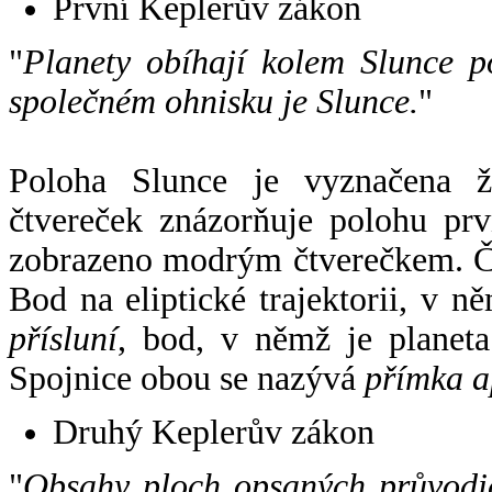
První Keplerův zákon
"
Planety obíhají kolem Slunce p
společném ohnisku je Slunce.
"
Poloha Slunce je vyznačena 
čtvereček znázorňuje polohu pr
zobrazeno modrým čtverečkem. Če
Bod na eliptické trajektorii, v n
přísluní
, bod, v němž je planet
Spojnice obou se nazývá
přímka a
Druhý Keplerův zákon
"
Obsahy ploch opsaných průvodič