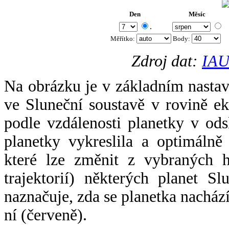
Den
Měsíc
.
Měřítko:
Body
:
Zdroj dat:
IAU
Na obrázku je v základním nastav
ve Sluneční soustavě v rovině ek
podle vzdálenosti planetky v odsl
planetky vykreslila a optimálně
které lze změnit z vybraných h
trajektorií) některých planet Sl
naznačuje, zda se planetka nacház
ní (červeně).