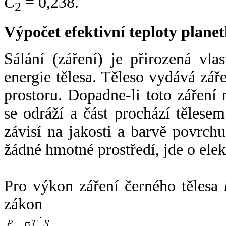
C
= 0,238.
2
Výpočet efektivní teploty plan
Sálání (záření) je přirozená vla
energie tělesa. Těleso vydává zá
prostoru. Dopadne-li toto záření n
se odráží a část prochází tělesem
závisí na jakosti a barvě povrch
žádné hmotné prostředí, jde o ele
Pro výkon záření černého tělesa
zákon