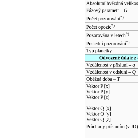
Absolutní hvězdná velikos
Fázový parametr –
G
*)
Počet pozorování
*)
Počet opozic
*)
Pozorována v letech
*)
Poslední pozorování
Typ planetky
Odvozené údaje z 
Vzdálenost v přísluní –
q
Vzdálenost v odsluní –
Q
Oběžná doba –
T
Vektor P [x]
Vektor P [y]
Vektor P [z]
Vektor Q [x]
Vektor Q [y]
Vektor Q [z]
Průchody přísluním (v
JD
)