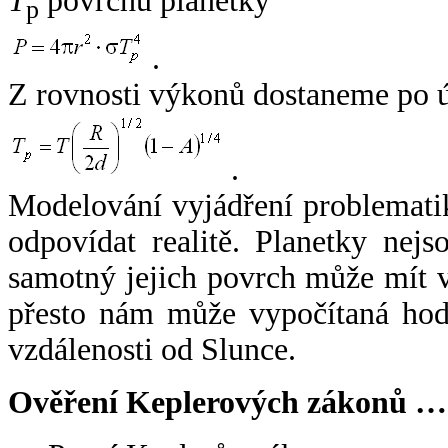
T
povrchu planetky
p
.
Z rovnosti výkonů dostaneme po 
.
Modelování vyjádření problemati
odpovídat realitě. Planetky nejso
samotný jejich povrch může mít v
přesto nám může vypočítaná hodn
vzdálenosti od Slunce.
Ověření Keplerových zákonů …