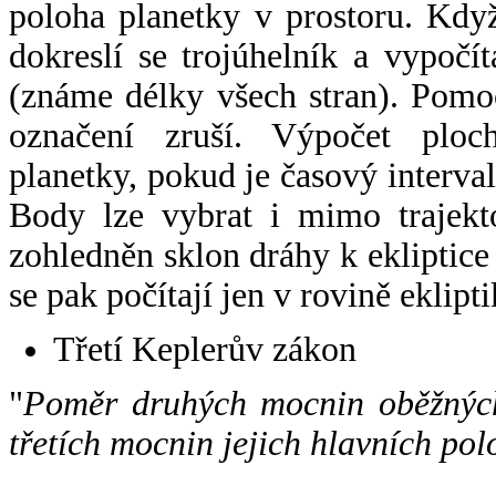
poloha planetky v prostoru. Kdy
dokreslí se trojúhelník a vypoč
(známe délky všech stran). Pomo
označení zruší. Výpočet ploch
planetky, pokud je časový interval
Body lze vybrat i mimo trajekto
zohledněn sklon dráhy k ekliptice
se pak počítají jen v rovině eklipti
Třetí Keplerův zákon
"
Poměr druhých mocnin oběžných
třetích mocnin jejich hlavních pol