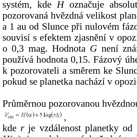
systém, kde
H
označuje absolut
pozorovaná hvězdná velikost plan
a 1 au od Slunce při nulovém fá
souvisí s efektem zjasnění v opoz
o 0,3 mag. Hodnota
G
není zná
používá hodnota 0,15. Fázový úh
k pozorovateli a směrem ke Slunc
pokud se planetka nachází v opozi
Průměrnou pozorovanou hvězdnou 
,
kde
r
je vzdálenost planetky od