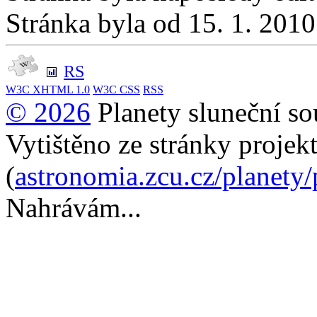
Stránka byla od 15. 1. 201
RS
W3C
XHTML 1.0
W3C
CSS
RSS
© 2026
Planety sluneční so
Vytištěno ze stránky projek
(
astronomia.zcu.cz/planety
Nahrávám...