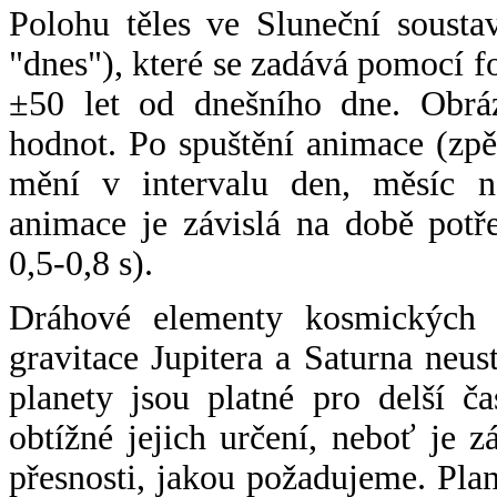
Polohu těles ve Sluneční sousta
"dnes"), které se zadává pomocí 
±50 let od dnešního dne. Obráz
hodnot. Po spuštění animace (zpě
mění v intervalu den, měsíc ne
animace je závislá na době potř
0,5-0,8 s).
Dráhové elementy kosmických t
gravitace Jupitera a Saturna neu
planety jsou platné pro delší č
obtížné jejich určení, neboť je 
přesnosti, jakou požadujeme. Pla