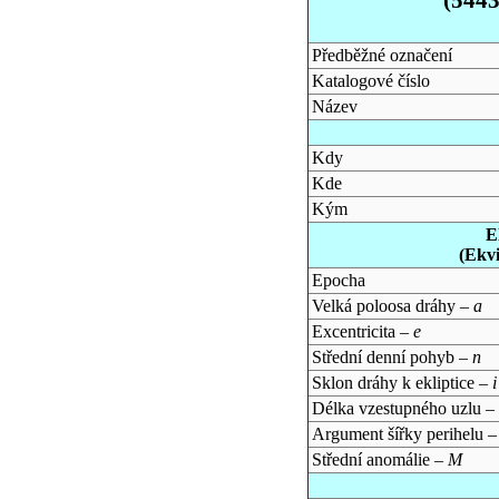
Předběžné označení
Katalogové číslo
Název
Kdy
Kde
Kým
E
(Ekv
Epocha
Velká poloosa dráhy –
a
Excentricita –
e
Střední denní pohyb –
n
Sklon dráhy k ekliptice –
i
Délka vzestupného uzlu –
Argument šířky perihelu 
Střední anomálie –
M