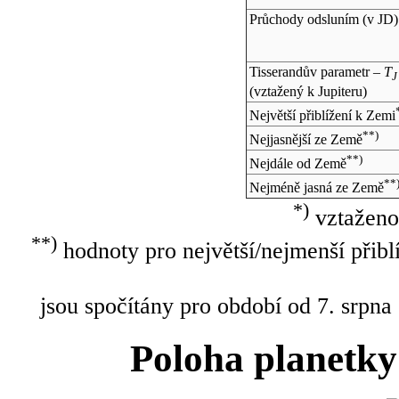
Průchody odsluním (v
JD
)
Tisserandův parametr –
T
J
(vztažený k Jupiteru)
Největší přiblížení k Zemi
**)
Nejjasnější ze Země
**)
Nejdále od Země
**
Nejméně jasná ze Země
*)
vztaženo
**)
hodnoty pro největší/nejmenší přibl
jsou spočítány pro období od 7. srpna
Poloha planetky