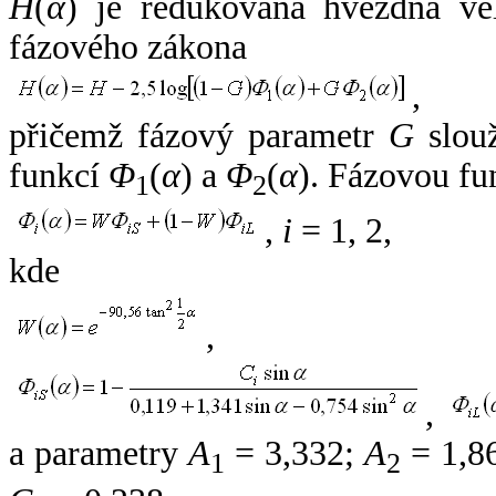
H
(
α
) je redukovaná hvězdná vel
fázového zákona
,
přičemž fázový parametr
G
slouž
funkcí
Φ
(
α
) a
Φ
(
α
). Fázovou fu
1
2
,
i
= 1, 2,
kde
,
,
a parametry
A
= 3,332;
A
= 1,8
1
2