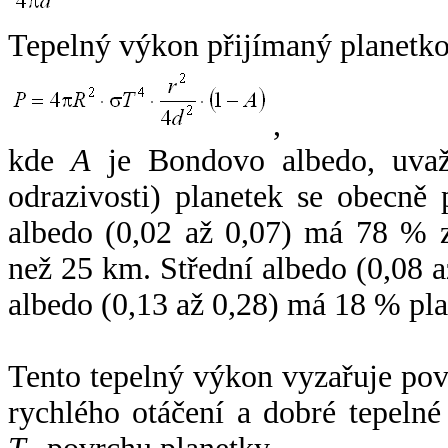
Tepelný výkon přijímaný planetko
,
kde
A
je Bondovo albedo, uvaž
odrazivosti) planetek se obecně
albedo (0,02 až 0,07) má 78 % z
než 25 km. Střední albedo (0,08 
albedo (0,13 až 0,28) má 18 % pla
Tento tepelný výkon vyzařuje po
rychlého otáčení a dobré tepelné