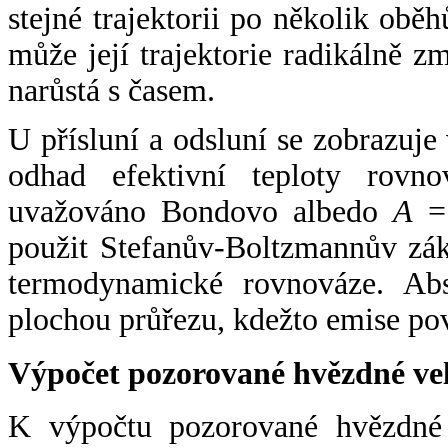
stejné trajektorii po několik oběh
může její trajektorie radikálně zm
narůstá s časem.
U přísluní a odsluní se zobrazuje
odhad efektivní teploty rovno
uvažováno Bondovo albedo
A
= 
použit Stefanův-Boltzmannův zák
termodynamické rovnováze. Abs
plochou průřezu, kdežto emise po
Výpočet pozorované hvězdné ve
K výpočtu pozorované hvězdné v