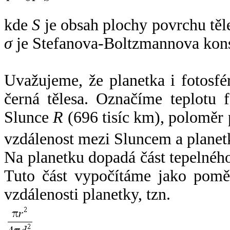
kde
S
je obsah plochy povrchu těl
σ
je Stefanova-Boltzmannova kons
Uvažujeme, že planetka i fotosfér
černá tělesa. Označíme teplotu 
Slunce
R
(696 tisíc km), poloměr
vzdálenost mezi Sluncem a plane
Na planetku dopadá část tepelnéh
Tuto část vypočítáme jako pomě
vzdálenosti planetky, tzn.