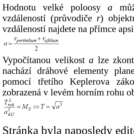
Hodnotu velké poloosy
a
může
vzdáleností (průvodiče
r
) objekt
vzdáleností najdete na přímce apsi
Vypočítanou velikost
a
lze zkont
nachází dráhové elementy plane
pomocí třetího Keplerova zák
zobrazená v levém horním rohu o
Stránka byla naposledy edi