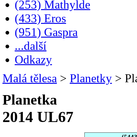
(253) Mathylde
(433) Eros
(951) Gaspra
...další
Odkazy
Malá tělesa
>
Planetky
>
Pl
Planetka
2014 UL67
(544