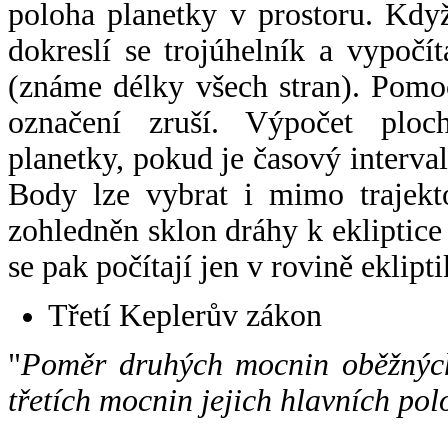
poloha planetky v prostoru. Kdy
dokreslí se trojúhelník a vypoč
(známe délky všech stran). Pomo
označení zruší. Výpočet ploch
planetky, pokud je časový interval
Body lze vybrat i mimo trajekto
zohledněn sklon dráhy k ekliptice
se pak počítají jen v rovině eklipti
Třetí Keplerův zákon
"
Poměr druhých mocnin oběžných
třetích mocnin jejich hlavních pol