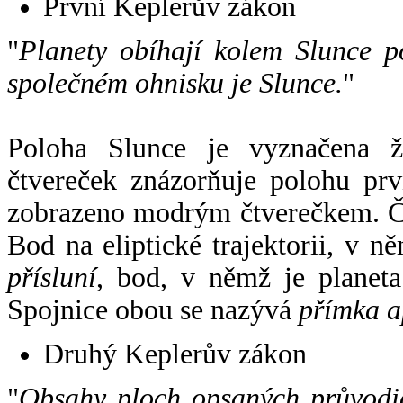
První Keplerův zákon
"
Planety obíhají kolem Slunce p
společném ohnisku je Slunce.
"
Poloha Slunce je vyznačena 
čtvereček znázorňuje polohu pr
zobrazeno modrým čtverečkem. Če
Bod na eliptické trajektorii, v n
přísluní
, bod, v němž je planet
Spojnice obou se nazývá
přímka a
Druhý Keplerův zákon
"
Obsahy ploch opsaných průvodič