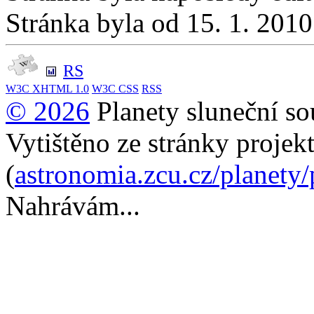
Stránka byla od 15. 1. 201
RS
W3C
XHTML 1.0
W3C
CSS
RSS
© 2026
Planety sluneční so
Vytištěno ze stránky projek
(
astronomia.zcu.cz/planety
Nahrávám...