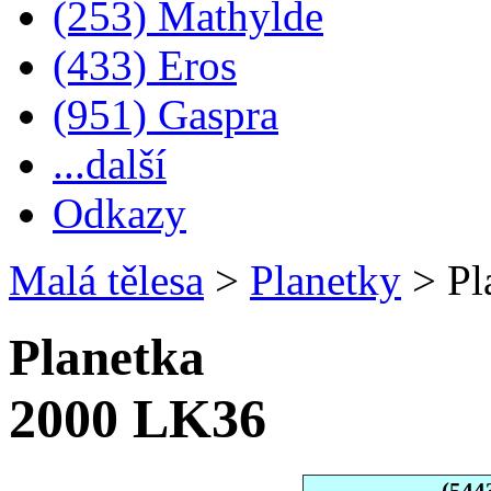
(253) Mathylde
(433) Eros
(951) Gaspra
...další
Odkazy
Malá tělesa
>
Planetky
>
Pl
Planetka
2000 LK36
(544