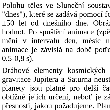
Polohu těles ve Sluneční sousta
"dnes"), které se zadává pomocí 
±50 let od dnešního dne. Obráz
hodnot. Po spuštění animace (zpě
mění v intervalu den, měsíc ne
animace je závislá na době potř
0,5-0,8 s).
Dráhové elementy kosmických t
gravitace Jupitera a Saturna neu
planety jsou platné pro delší č
obtížné jejich určení, neboť je 
přesnosti, jakou požadujeme. Pla