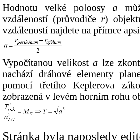
Hodnotu velké poloosy
a
může
vzdáleností (průvodiče
r
) objekt
vzdáleností najdete na přímce apsi
Vypočítanou velikost
a
lze zkont
nachází dráhové elementy plane
pomocí třetího Keplerova zák
zobrazená v levém horním rohu o
Stránka byla naposledy edi