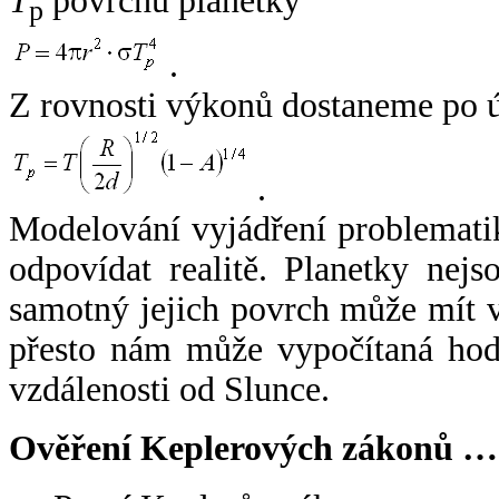
T
povrchu planetky
p
.
Z rovnosti výkonů dostaneme po 
.
Modelování vyjádření problemati
odpovídat realitě. Planetky nejso
samotný jejich povrch může mít v
přesto nám může vypočítaná hodn
vzdálenosti od Slunce.
Ověření Keplerových zákonů …