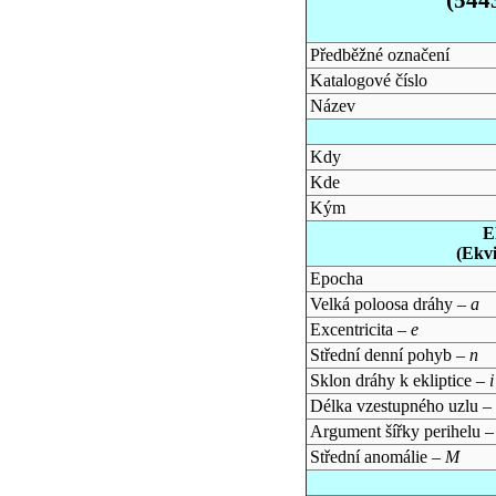
Předběžné označení
Katalogové číslo
Název
Kdy
Kde
Kým
E
(Ekv
Epocha
Velká poloosa dráhy –
a
Excentricita –
e
Střední denní pohyb –
n
Sklon dráhy k ekliptice –
i
Délka vzestupného uzlu –
Argument šířky perihelu 
Střední anomálie –
M