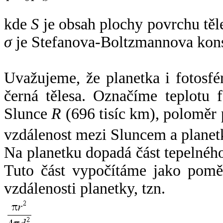
kde
S
je obsah plochy povrchu těl
σ
je Stefanova-Boltzmannova kons
Uvažujeme, že planetka i fotosfér
černá tělesa. Označíme teplotu 
Slunce
R
(696 tisíc km), poloměr
vzdálenost mezi Sluncem a plane
Na planetku dopadá část tepelnéh
Tuto část vypočítáme jako pomě
vzdálenosti planetky, tzn.