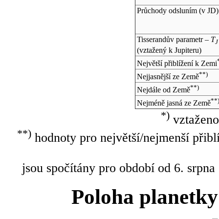
Průchody odsluním (v
JD
)
Tisserandův parametr –
T
J
(vztažený k Jupiteru)
Největší přiblížení k Zemi
**)
Nejjasnější ze Země
**)
Nejdále od Země
**
Nejméně jasná ze Země
*)
vztaženo
**)
hodnoty pro největší/nejmenší přibl
jsou spočítány pro období od 6. srpna
Poloha planetky