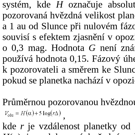
systém, kde
H
označuje absolut
pozorovaná hvězdná velikost plan
a 1 au od Slunce při nulovém fá
souvisí s efektem zjasnění v opoz
o 0,3 mag. Hodnota
G
není zná
používá hodnota 0,15. Fázový úh
k pozorovateli a směrem ke Slunc
pokud se planetka nachází v opozi
Průměrnou pozorovanou hvězdnou 
,
kde
r
je vzdálenost planetky od