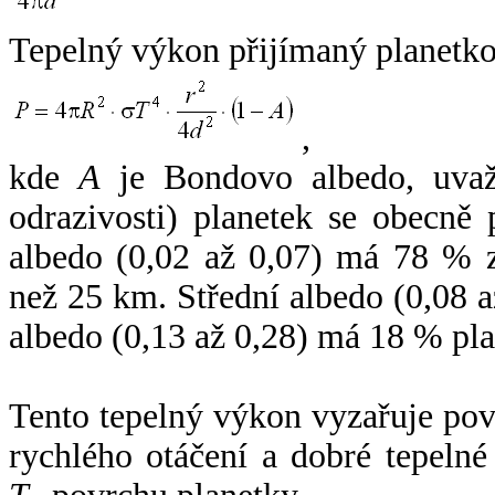
Tepelný výkon přijímaný planetko
,
kde
A
je Bondovo albedo, uvaž
odrazivosti) planetek se obecně
albedo (0,02 až 0,07) má 78 % z
než 25 km. Střední albedo (0,08 
albedo (0,13 až 0,28) má 18 % pla
Tento tepelný výkon vyzařuje po
rychlého otáčení a dobré tepelné