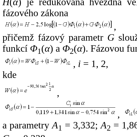
H
(
α
) je redukovaná hvězdná vel
fázového zákona
,
přičemž fázový parametr
G
slouž
funkcí
Φ
(
α
) a
Φ
(
α
). Fázovou fu
1
2
,
i
= 1, 2,
kde
,
,
a parametry
A
= 3,332;
A
= 1,8
1
2