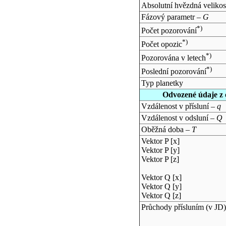
Absolutní hvězdná velikos
Fázový parametr –
G
*)
Počet pozorování
*)
Počet opozic
*)
Pozorována v letech
*)
Poslední pozorování
Typ planetky
Odvozené údaje z 
Vzdálenost v přísluní –
q
Vzdálenost v odsluní –
Q
Oběžná doba –
T
Vektor P [x]
Vektor P [y]
Vektor P [z]
Vektor Q [x]
Vektor Q [y]
Vektor Q [z]
Průchody přísluním (v
JD
)