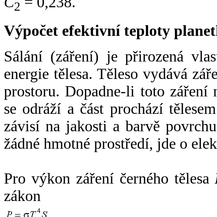
C
= 0,238.
2
Výpočet efektivní teploty plan
Sálání (záření) je přirozená vla
energie tělesa. Těleso vydává zá
prostoru. Dopadne-li toto záření n
se odráží a část prochází tělesem
závisí na jakosti a barvě povrch
žádné hmotné prostředí, jde o ele
Pro výkon záření černého tělesa
zákon