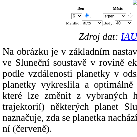
Den
Měsíc
.
Měřítko:
Body
:
Zdroj dat:
IAU
Na obrázku je v základním nastav
ve Sluneční soustavě v rovině ek
podle vzdálenosti planetky v odsl
planetky vykreslila a optimálně
které lze změnit z vybraných h
trajektorií) některých planet Sl
naznačuje, zda se planetka nacház
ní (červeně).