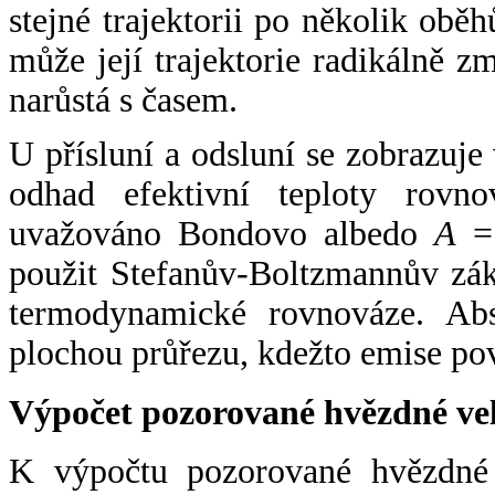
stejné trajektorii po několik oběh
může její trajektorie radikálně zm
narůstá s časem.
U přísluní a odsluní se zobrazuje
odhad efektivní teploty rovno
uvažováno Bondovo albedo
A
= 
použit Stefanův-Boltzmannův zák
termodynamické rovnováze. Abs
plochou průřezu, kdežto emise po
Výpočet pozorované hvězdné ve
K výpočtu pozorované hvězdné v