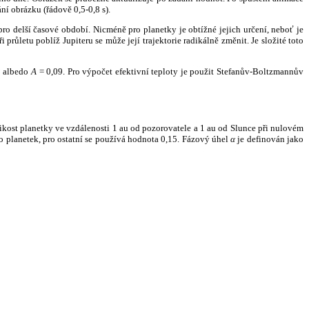
ní obrázku (řádově 0,5-0,8 s).
ro delší časové období. Nicméně pro planetky je obtížné jejich určení, neboť je
růletu poblíž Jupiteru se může její trajektorie radikálně změnit. Je složité toto
o albedo
A
= 0,09. Pro výpočet efektivní teploty je použit Stefanův-Boltzmannův
kost planetky ve vzdálenosti 1 au od pozorovatele a 1 au od Slunce při nulovém
planetek, pro ostatní se používá hodnota 0,15. Fázový úhel
α
je definován jako