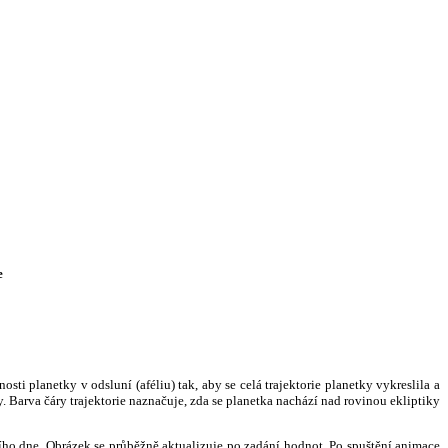
e
i planetky v odsluní (aféliu) tak, aby se celá trajektorie planetky vykreslila a
. Barva čáry trajektorie naznačuje, zda se planetka nachází nad rovinou ekliptiky
ního dne. Obrázek se průběžně aktualizuje po zadání hodnot. Po spuštění animace