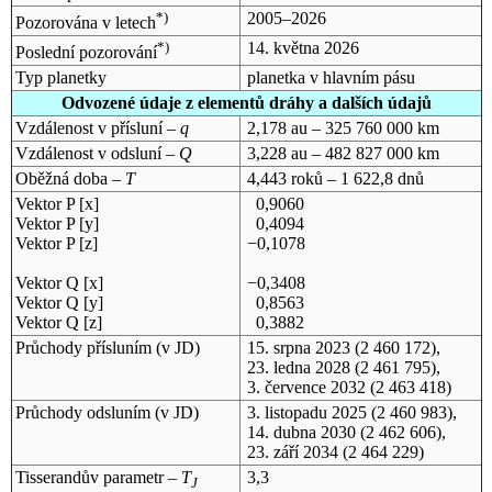
*)
2005–2026
Pozorována v letech
*)
14. května 2026
Poslední pozorování
Typ planetky
planetka v hlavním pásu
Odvozené údaje z elementů dráhy a dalších údajů
Vzdálenost v přísluní –
q
2,178 au – 325 760 000 km
Vzdálenost v odsluní –
Q
3,228 au – 482 827 000 km
Oběžná doba –
T
4,443 roků – 1 622,8 dnů
Vektor P [x]
0,9060
Vektor P [y]
0,4094
Vektor P [z]
−0,1078
Vektor Q [x]
−0,3408
Vektor Q [y]
0,8563
Vektor Q [z]
0,3882
Průchody přísluním (v
JD
)
15. srpna 2023
(2 460 172),
23. ledna 2028
(2 461 795),
3. července 2032
(2 463 418)
Průchody odsluním (v
JD
)
3. listopadu 2025
(2 460 983),
14. dubna 2030
(2 462 606),
23. září 2034
(2 464 229)
Tisserandův parametr –
T
3,3
J