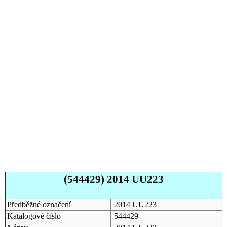
(544429) 2014 UU223
Předběžné označení
2014 UU223
Katalogové číslo
544429