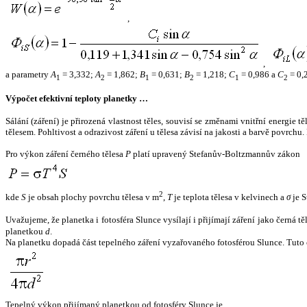
,
,
a parametry
A
= 3,332;
A
= 1,862;
B
= 0,631;
B
= 1,218;
C
= 0,986 a
C
= 0,
1
2
1
2
1
2
Výpočet efektivní teploty planetky …
Sálání (záření) je přirozená vlastnost těles, souvisí se změnami vnitřní energie 
tělesem. Pohltivost a odrazivost záření u tělesa závisí na jakosti a barvě povrch
Pro výkon záření černého tělesa
P
platí upravený Stefanův-Boltzmannův zákon
2
kde
S
je obsah plochy povrchu tělesa v m
,
T
je teplota tělesa v kelvinech a
σ
je S
Uvažujeme, že planetka i fotosféra Slunce vysílají i přijímají záření jako černá 
planetkou
d
.
Na planetku dopadá část tepelného záření vyzařovaného fotosférou Slunce. Tuto 
Tepelný výkon přijímaný planetkou od fotosféry Slunce je