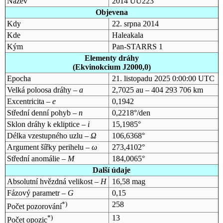
Název
2014 UU223
Objevena
Kdy
22. srpna 2014
Kde
Haleakala
Kým
Pan-STARRS 1
Elementy dráhy
(Ekvinokcium J2000,0)
Epocha
21. listopadu 2025 0:00:00 UTC
Velká poloosa dráhy –
a
2,7025 au – 404 293 706 km
Excentricita –
e
0,1942
Střední denní pohyb –
n
0,2218°/den
Sklon dráhy k ekliptice –
i
15,1985°
Délka vzestupného uzlu –
Ω
106,6368°
Argument šířky perihelu –
ω
273,4102°
Střední anomálie –
M
184,0065°
Další údaje
Absolutní hvězdná velikost –
H
16,58 mag
Fázový parametr –
G
0,15
*)
258
Počet pozorování
*)
13
Počet opozic