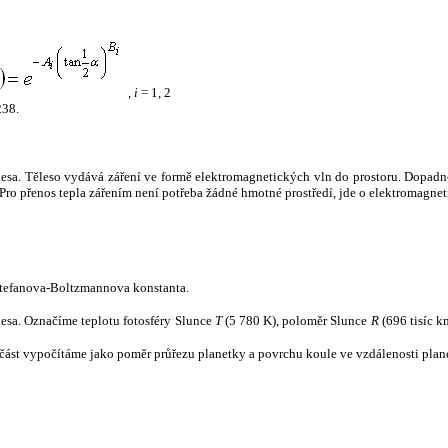
,
i
= 1, 2
238.
tělesa. Těleso vydává záření ve formě elektromagnetických vln do prostoru. Dopadne-l
u. Pro přenos tepla zářením není potřeba žádné hmotné prostředí, jde o elektromagnet
tefanova-Boltzmannova konstanta.
tělesa. Označíme teplotu fotosféry Slunce
T
(5 780 K), poloměr Slunce
R
(696 tisíc k
část vypočítáme jako poměr průřezu planetky a povrchu koule ve vzdálenosti plane