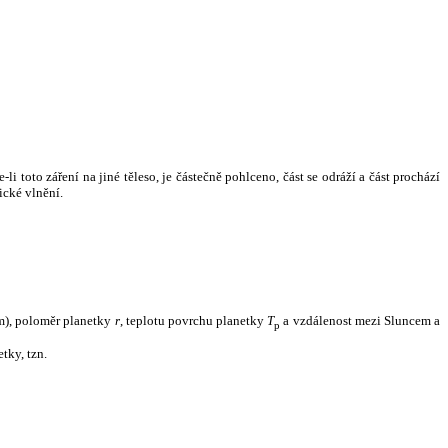
i toto záření na jiné těleso, je částečně pohlceno, část se odráží a část prochází
ické vlnění.
m), poloměr planetky
r
, teplotu povrchu planetky
T
a vzdálenost mezi Sluncem a
p
tky, tzn.