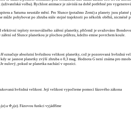
k (uživatelská volba). Rychlost animace je závislá na době potřebné pro vygenerová
itera a Saturna neustále mění. Pro Slunce (potažmo Zemi) a planety jsou platné p
 může pohybovat po zhruba stále stejné trajektorii po několik oběhů, nicméně při p
had efektivní teploty rovnovážného záření planetky, přičemž je uvažováno Bondov
záření od Slunce planetkou je plochou průřezu, kdežto emise povrchem koule.
e
H
označuje absolutní hvězdnou velikost planetky, což je pozorovaná hvězdná veli
i, kdy se jasnost planetky zvýší zhruba o 0,3 mag. Hodnota
G
není známa pro mnoho 
Je nulový, pokud se planetka nachází v opozici.
edukovaná hvězdná velikost. Její velikost vypočteme pomocí fázového zákona
(
α
) a
Φ
(
α
). Fázovou funkci vyjádříme
1
2