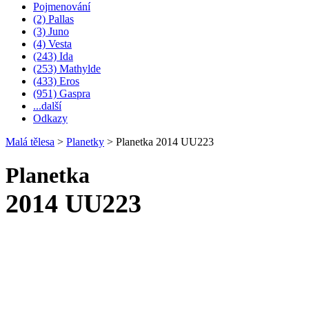
Pojmenování
(2) Pallas
(3) Juno
(4) Vesta
(243) Ida
(253) Mathylde
(433) Eros
(951) Gaspra
...další
Odkazy
Malá tělesa
>
Planetky
>
Planetka 2014 UU223
Planetka
2014 UU223