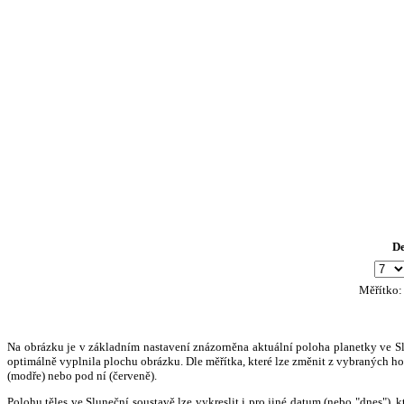
D
Měřítko
Na obrázku je v základním nastavení znázorněna aktuální poloha planetky ve Slun
optimálně vyplnila plochu obrázku. Dle měřítka, které lze změnit z vybraných hod
(modře) nebo pod ní (červeně).
Polohu těles ve Sluneční soustavě lze vykreslit i pro jiné datum (nebo "dnes")