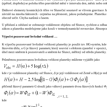
(zpětně, dopředu) se poloha těles pravidelně mění v intervalu den, měsíc nebo ro
Dráhové elementy kosmických těles ve Sluneční soustavě se vlivem gravitace Jup
závislé na mnoha faktorech - zejména na přesnosti, jakou požadujeme. Planetka se
obecně určit. Chyba narůstá s časem.
U přísluní a odsluní se zobrazuje vzdálenost objektu od Slunce, rychlost a od
zákon a planetku modelujeme jako kouli v termodynamické rovnováze. Absorpce 
Výpočet pozorované hvězdné velikosti …
K výpočtu pozorované hvězdné velikosti planetky je použit tzv. HG-systém, kd
fázovém úhlu, a
G
je fázový parametr, který souvisí s efektem zjasnění v opozic
úhel mezi směrem k pozorovateli a směrem ke Slunci, měřený od středu planetky. 
Průměrnou pozorovanou hvězdnou velikost planetky můžeme vyjádřit jako
,
kde
r
je vzdálenost planetky od Slunce,
Δ
je její vzdálenost od Země a
H
(
α
) je r
,
přičemž fázový parametr
G
slouží jako váhový parametr dvou fázových funkcí
Φ
,
i
= 1, 2,
kde