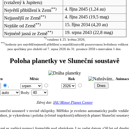
(vztažený k Jupiteru)
**)
4. října 2045
(1,24 au)
Největší přiblížení k Zemi
**)
4. října 2045
(19,5 mag)
Nejjasnější ze Země
**)
15. října 2034
(4,20 au)
Nejdále od Země
**)
19. srpna 2043
(22,8 mag)
Nejméně jasná ze Země
*)
vztaženo k 25. května 2026;
**)
hodnoty pro největší/nejmenší přiblížení a nejnižší/nejvyšší pozorovanou hvězdnou velikost
jsou spočítány pro období od 7. srpna 2026 do 31. prosince 2050 s intervalem 1 den.
Poloha planetky ve Sluneční soustavě
en
Měsíc
Rok
Animac
.
:
Body
:
Zdroj dat:
IAU Minor Planet Center
eční soustavě v rovině ekliptiky. Měřítko je zvoleno automaticky podle vzdálenost
not, je vykreslena i poloha (včetně trajektorií) některých planet Sluneční soustavy
, které se zadává pomocí formuláře pod obrázkem. Lze zadat datum ±50 let od dneš