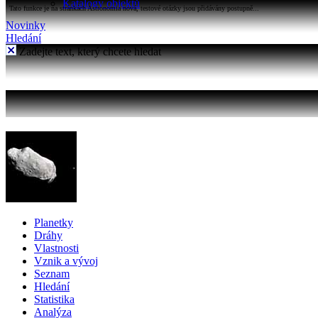
Katalogy objektů
Tato funkce je na stránkách Astronomia nová, testové otázky jsou přidávány postupně...
Novinky
Hledání
Zadejte text, který chcete hledat
Planetky
Dráhy
Vlastnosti
Vznik a vývoj
Seznam
Hledání
Statistika
Analýza