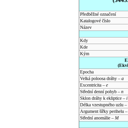
Předběžné označení
Katalogové číslo
Název
Kdy
Kde
Kým
E
(Ekv
Epocha
Velká poloosa dráhy –
a
Excentricita –
e
Střední denní pohyb –
n
Sklon dráhy k ekliptice –
i
Délka vzestupného uzlu –
Argument šířky perihelu 
Střední anomálie –
M