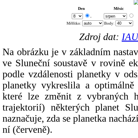
Den
Měsíc
.
Měřítko:
Body
:
Zdroj dat:
IAU
Na obrázku je v základním nastav
ve Sluneční soustavě v rovině ek
podle vzdálenosti planetky v odsl
planetky vykreslila a optimálně
které lze změnit z vybraných h
trajektorií) některých planet Sl
naznačuje, zda se planetka nacház
ní (červeně).