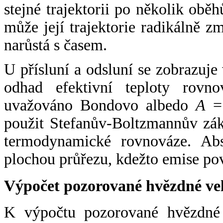
stejné trajektorii po několik oběh
může její trajektorie radikálně zm
narůstá s časem.
U přísluní a odsluní se zobrazuje
odhad efektivní teploty rovno
uvažováno Bondovo albedo
A
= 
použit Stefanův-Boltzmannův zák
termodynamické rovnováze. Abs
plochou průřezu, kdežto emise po
Výpočet pozorované hvězdné ve
K výpočtu pozorované hvězdné v