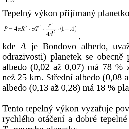
Tepelný výkon přijímaný planetko
,
kde
A
je Bondovo albedo, uvaž
odrazivosti) planetek se obecně
albedo (0,02 až 0,07) má 78 % z
než 25 km. Střední albedo (0,08 
albedo (0,13 až 0,28) má 18 % pla
Tento tepelný výkon vyzařuje po
rychlého otáčení a dobré tepelné