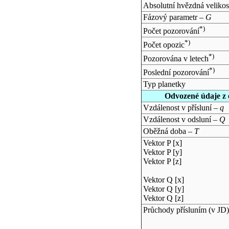
Absolutní hvězdná velikos
Fázový parametr –
G
*)
Počet pozorování
*)
Počet opozic
*)
Pozorována v letech
*)
Poslední pozorování
Typ planetky
Odvozené údaje z 
Vzdálenost v přísluní –
q
Vzdálenost v odsluní –
Q
Oběžná doba –
T
Vektor P [x]
Vektor P [y]
Vektor P [z]
Vektor Q [x]
Vektor Q [y]
Vektor Q [z]
Průchody přísluním (v
JD
)