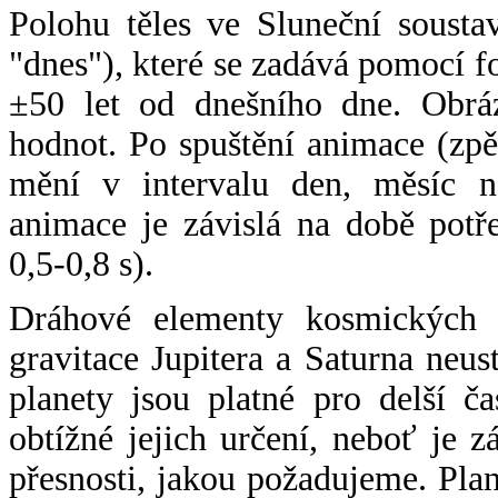
Polohu těles ve Sluneční sousta
"dnes"), které se zadává pomocí 
±50 let od dnešního dne. Obráz
hodnot. Po spuštění animace (zpě
mění v intervalu den, měsíc ne
animace je závislá na době potř
0,5-0,8 s).
Dráhové elementy kosmických t
gravitace Jupitera a Saturna neu
planety jsou platné pro delší č
obtížné jejich určení, neboť je 
přesnosti, jakou požadujeme. Pla