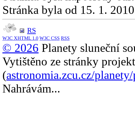
Stránka byla od 15. 1. 201
RS
W3C
XHTML 1.0
W3C
CSS
RSS
© 2026
Planety sluneční so
Vytištěno ze stránky projek
(
astronomia.zcu.cz/planety
Nahrávám...