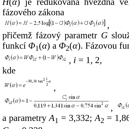
H
(
α
) je redukovaná hvězdná vel
fázového zákona
,
přičemž fázový parametr
G
slouž
funkcí
Φ
(
α
) a
Φ
(
α
). Fázovou fu
1
2
,
i
= 1, 2,
kde
,
,
a parametry
A
= 3,332;
A
= 1,8
1
2