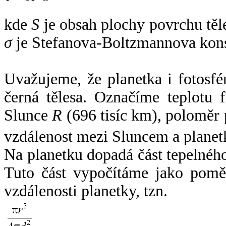
kde
S
je obsah plochy povrchu těl
σ
je Stefanova-Boltzmannova kons
Uvažujeme, že planetka i fotosfér
černá tělesa. Označíme teplotu 
Slunce
R
(696 tisíc km), poloměr
vzdálenost mezi Sluncem a plane
Na planetku dopadá část tepelnéh
Tuto část vypočítáme jako pomě
vzdálenosti planetky, tzn.