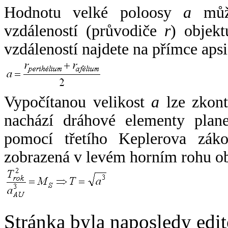
Hodnotu velké poloosy
a
může
vzdáleností (průvodiče
r
) objekt
vzdáleností najdete na přímce apsi
Vypočítanou velikost
a
lze zkont
nachází dráhové elementy plane
pomocí třetího Keplerova zák
zobrazená v levém horním rohu o
Stránka byla naposledy edi