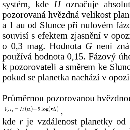
systém, kde
H
označuje absolut
pozorovaná hvězdná velikost plan
a 1 au od Slunce při nulovém fá
souvisí s efektem zjasnění v opoz
o 0,3 mag. Hodnota
G
není zná
používá hodnota 0,15. Fázový úh
k pozorovateli a směrem ke Slunc
pokud se planetka nachází v opozi
Průměrnou pozorovanou hvězdnou 
,
kde
r
je vzdálenost planetky od