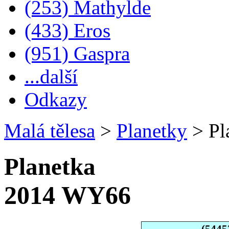
(253) Mathylde
(433) Eros
(951) Gaspra
...další
Odkazy
Malá tělesa
>
Planetky
>
Pl
Planetka
2014 WY66
(5445