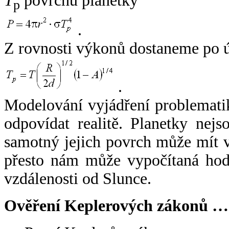
T
povrchu planetky
p
.
Z rovnosti výkonů dostaneme po 
.
Modelování vyjádření problemati
odpovídat realitě. Planetky nejso
samotný jejich povrch může mít v
přesto nám může vypočítaná hodn
vzdálenosti od Slunce.
Ověření Keplerových zákonů …