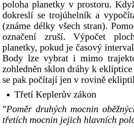
poloha planetky v prostoru. Kdy
dokreslí se trojúhelník a vypoč
(známe délky všech stran). Pomo
označení zruší. Výpočet ploch
planetky, pokud je časový interval
Body lze vybrat i mimo trajekto
zohledněn sklon dráhy k ekliptice
se pak počítají jen v rovině eklipti
Třetí Keplerův zákon
"
Poměr druhých mocnin oběžných
třetích mocnin jejich hlavních pol