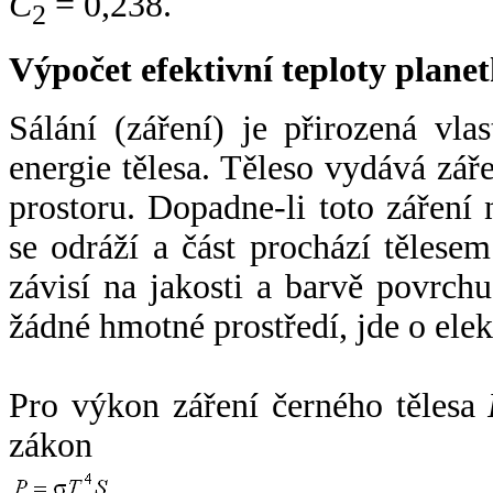
C
= 0,238.
2
Výpočet efektivní teploty plan
Sálání (záření) je přirozená vla
energie tělesa. Těleso vydává zá
prostoru. Dopadne-li toto záření n
se odráží a část prochází tělesem
závisí na jakosti a barvě povrch
žádné hmotné prostředí, jde o ele
Pro výkon záření černého tělesa
zákon