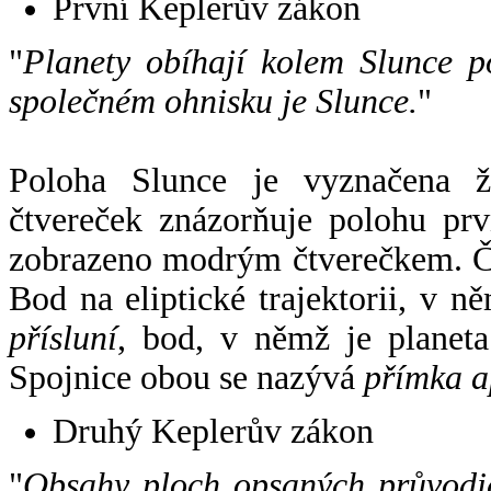
První Keplerův zákon
"
Planety obíhají kolem Slunce p
společném ohnisku je Slunce.
"
Poloha Slunce je vyznačena 
čtvereček znázorňuje polohu pr
zobrazeno modrým čtverečkem. Če
Bod na eliptické trajektorii, v n
přísluní
, bod, v němž je planet
Spojnice obou se nazývá
přímka a
Druhý Keplerův zákon
"
Obsahy ploch opsaných průvodič