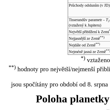
Průchody odsluním (v
JD
)
Tisserandův parametr –
T
J
(vztažený k Jupiteru)
Největší přiblížení k Zemi
**)
Nejjasnější ze Země
**)
Nejdále od Země
**
Nejméně jasná ze Země
*)
vztaženo
**)
hodnoty pro největší/nejmenší přibl
jsou spočítány pro období od 8. srpna
Poloha planetky