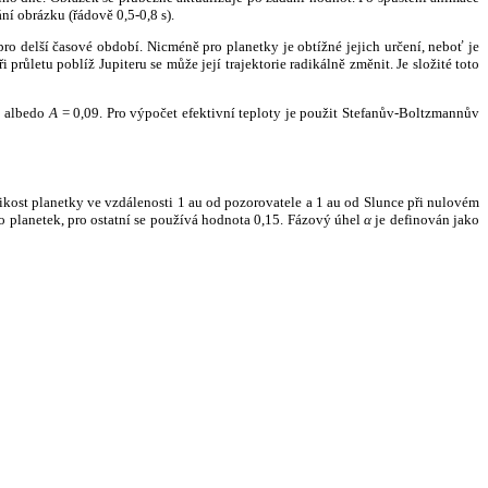
ní obrázku (řádově 0,5-0,8 s).
ro delší časové období. Nicméně pro planetky je obtížné jejich určení, neboť je
růletu poblíž Jupiteru se může její trajektorie radikálně změnit. Je složité toto
o albedo
A
= 0,09. Pro výpočet efektivní teploty je použit Stefanův-Boltzmannův
kost planetky ve vzdálenosti 1 au od pozorovatele a 1 au od Slunce při nulovém
planetek, pro ostatní se používá hodnota 0,15. Fázový úhel
α
je definován jako