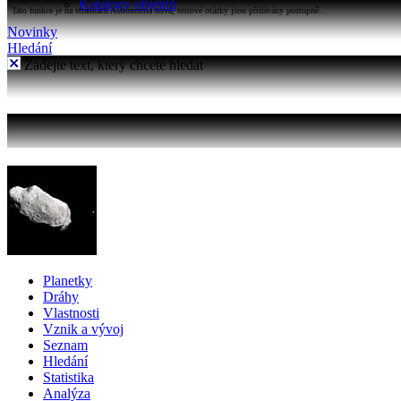
Katalogy objektů
Tato funkce je na stránkách Astronomia nová, testové otázky jsou přidávány postupně...
Novinky
Hledání
Zadejte text, který chcete hledat
Planetky
Dráhy
Vlastnosti
Vznik a vývoj
Seznam
Hledání
Statistika
Analýza