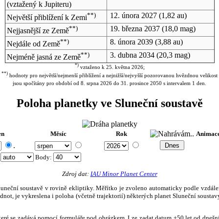
(vztažený k Jupiteru)
**)
12. února 2027
(1,82 au)
Největší přiblížení k Zemi
**)
19. března 2037
(18,0 mag)
Nejjasnější ze Země
**)
8. února 2039
(3,88 au)
Nejdále od Země
**)
3. dubna 2034
(20,3 mag)
Nejméně jasná ze Země
*)
vztaženo k 25. května 2026;
**)
hodnoty pro největší/nejmenší přiblížení a nejnižší/nejvyšší pozorovanou hvězdnou velikost
jsou spočítány pro období od 8. srpna 2026 do 31. prosince 2050 s intervalem 1 den.
Poloha planetky ve Sluneční soustavě
en
Měsíc
Rok
Animac
.
:
Body
:
Zdroj dat:
IAU Minor Planet Center
eční soustavě v rovině ekliptiky. Měřítko je zvoleno automaticky podle vzdálenost
not, je vykreslena i poloha (včetně trajektorií) některých planet Sluneční soustavy
, které se zadává pomocí formuláře pod obrázkem. Lze zadat datum ±50 let od dneš