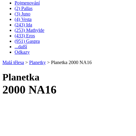
Pojmenování
(2) Pallas
(3) Juno
(4) Vesta
(243) Ida
(253) Mathylde
(433) Eros
(951) Gaspra
...další
Odkazy
Malá tělesa
>
Planetky
>
Planetka 2000 NA16
Planetka
2000 NA16