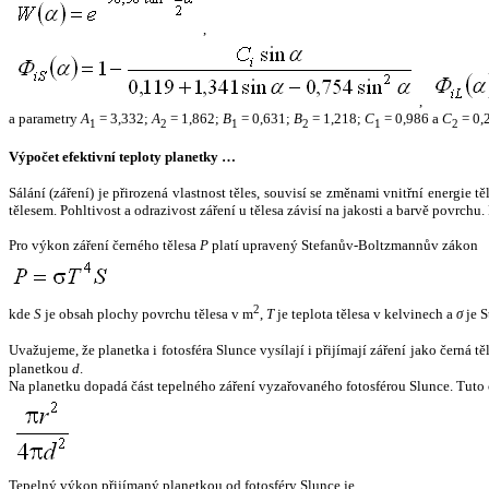
,
,
a parametry
A
= 3,332;
A
= 1,862;
B
= 0,631;
B
= 1,218;
C
= 0,986 a
C
= 0,
1
2
1
2
1
2
Výpočet efektivní teploty planetky …
Sálání (záření) je přirozená vlastnost těles, souvisí se změnami vnitřní energie 
tělesem. Pohltivost a odrazivost záření u tělesa závisí na jakosti a barvě povrch
Pro výkon záření černého tělesa
P
platí upravený Stefanův-Boltzmannův zákon
2
kde
S
je obsah plochy povrchu tělesa v m
,
T
je teplota tělesa v kelvinech a
σ
je S
Uvažujeme, že planetka i fotosféra Slunce vysílají i přijímají záření jako černá 
planetkou
d
.
Na planetku dopadá část tepelného záření vyzařovaného fotosférou Slunce. Tuto 
Tepelný výkon přijímaný planetkou od fotosféry Slunce je