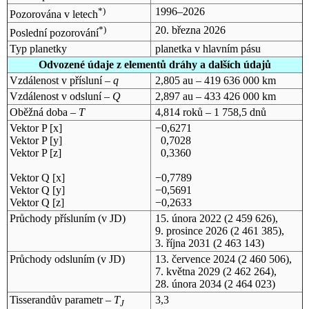
*)
1996–2026
Pozorována v letech
*)
20. března 2026
Poslední pozorování
Typ planetky
planetka v hlavním pásu
Odvozené údaje z elementů dráhy a dalších údajů
Vzdálenost v přísluní –
q
2,805 au – 419 636 000 km
Vzdálenost v odsluní –
Q
2,897 au – 433 426 000 km
Oběžná doba –
T
4,814 roků – 1 758,5 dnů
Vektor P [x]
−0,6271
Vektor P [y]
0,7028
Vektor P [z]
0,3360
Vektor Q [x]
−0,7789
Vektor Q [y]
−0,5691
Vektor Q [z]
−0,2633
Průchody přísluním (v
JD
)
15. února 2022
(2 459 626),
9. prosince 2026
(2 461 385),
3. října 2031
(2 463 143)
Průchody odsluním (v
JD
)
13. července 2024
(2 460 506),
7. května 2029
(2 462 264),
28. února 2034
(2 464 023)
Tisserandův parametr –
T
3,3
J