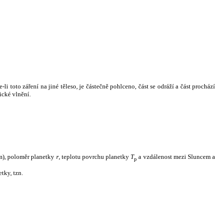
i toto záření na jiné těleso, je částečně pohlceno, část se odráží a část prochází
ické vlnění.
m), poloměr planetky
r
, teplotu povrchu planetky
T
a vzdálenost mezi Sluncem a
p
tky, tzn.