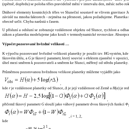
(zpětně, dopředu) se poloha těles pravidelně mění v intervalu den, měsíc nebo ro
Dráhové elementy kosmických těles ve Sluneční soustavě se vlivem gravitace Jup
závislé na mnoha faktorech - zejména na přesnosti, jakou požadujeme. Planetka se
obecně určit. Chyba narůstá s časem.
U přísluní a odsluní se zobrazuje vzdálenost objektu od Slunce, rychlost a od
zákon a planetku modelujeme jako kouli v termodynamické rovnováze. Absorpce 
Výpočet pozorované hvězdné velikosti …
K výpočtu pozorované hvězdné velikosti planetky je použit tzv. HG-systém, kd
fázovém úhlu, a
G
je fázový parametr, který souvisí s efektem zjasnění v opozic
úhel mezi směrem k pozorovateli a směrem ke Slunci, měřený od středu planetky. 
Průměrnou pozorovanou hvězdnou velikost planetky můžeme vyjádřit jako
,
kde
r
je vzdálenost planetky od Slunce,
Δ
je její vzdálenost od Země a
H
(
α
) je r
,
přičemž fázový parametr
G
slouží jako váhový parametr dvou fázových funkcí
Φ
,
i
= 1, 2,
kde