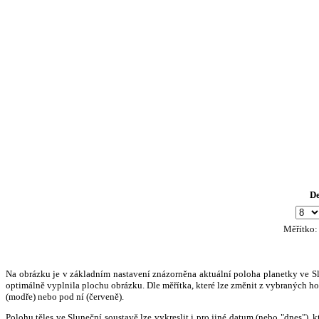
D
Měřítko
Na obrázku je v základním nastavení znázorněna aktuální poloha planetky ve Slun
optimálně vyplnila plochu obrázku. Dle měřítka, které lze změnit z vybraných hod
(modře) nebo pod ní (červeně).
Polohu těles ve Sluneční soustavě lze vykreslit i pro jiné datum (nebo "dnes")