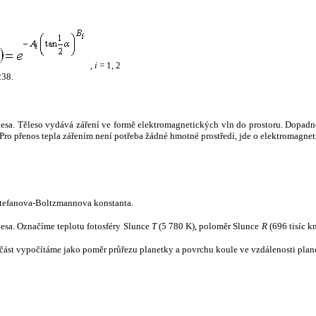
,
i
= 1, 2
238.
tělesa. Těleso vydává záření ve formě elektromagnetických vln do prostoru. Dopadne-l
u. Pro přenos tepla zářením není potřeba žádné hmotné prostředí, jde o elektromagnet
tefanova-Boltzmannova konstanta.
tělesa. Označíme teplotu fotosféry Slunce
T
(5 780 K), poloměr Slunce
R
(696 tisíc k
část vypočítáme jako poměr průřezu planetky a povrchu koule ve vzdálenosti plane