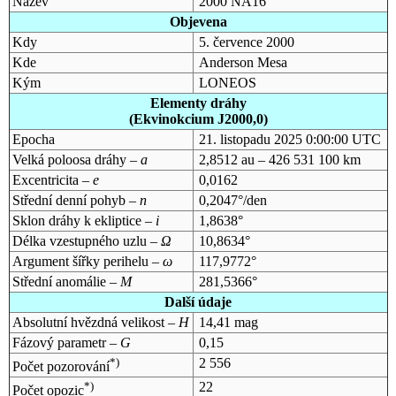
Název
2000 NA16
Objevena
Kdy
5. července 2000
Kde
Anderson Mesa
Kým
LONEOS
Elementy dráhy
(Ekvinokcium J2000,0)
Epocha
21. listopadu 2025 0:00:00 UTC
Velká poloosa dráhy –
a
2,8512 au – 426 531 100 km
Excentricita –
e
0,0162
Střední denní pohyb –
n
0,2047°/den
Sklon dráhy k ekliptice –
i
1,8638°
Délka vzestupného uzlu –
Ω
10,8634°
Argument šířky perihelu –
ω
117,9772°
Střední anomálie –
M
281,5366°
Další údaje
Absolutní hvězdná velikost –
H
14,41 mag
Fázový parametr –
G
0,15
*)
2 556
Počet pozorování
*)
22
Počet opozic