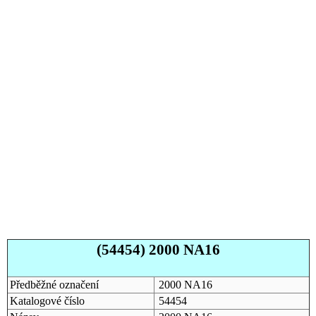
(54454) 2000 NA16
Předběžné označení
2000 NA16
Katalogové číslo
54454