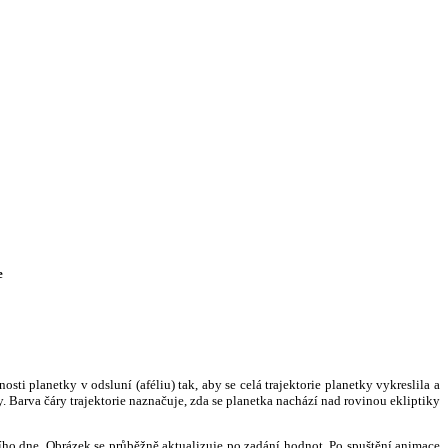
e
i planetky v odsluní (aféliu) tak, aby se celá trajektorie planetky vykreslila a
. Barva čáry trajektorie naznačuje, zda se planetka nachází nad rovinou ekliptiky
ního dne. Obrázek se průběžně aktualizuje po zadání hodnot. Po spuštění animace