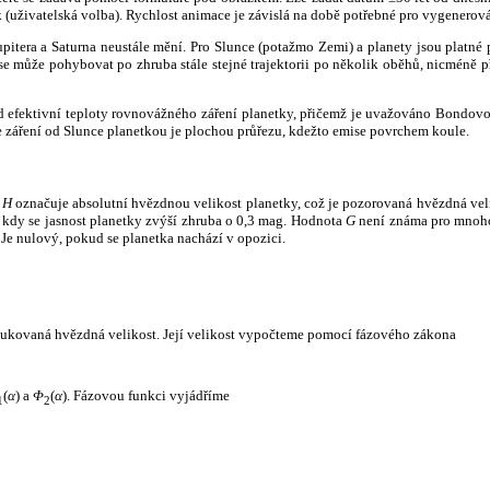
k (uživatelská volba). Rychlost animace je závislá na době potřebné pro vygenerová
itera a Saturna neustále mění. Pro Slunce (potažmo Zemi) a planety jsou platné p
 může pohybovat po zhruba stále stejné trajektorii po několik oběhů, nicméně při p
had efektivní teploty rovnovážného záření planetky, přičemž je uvažováno Bondov
záření od Slunce planetkou je plochou průřezu, kdežto emise povrchem koule.
e
H
označuje absolutní hvězdnou velikost planetky, což je pozorovaná hvězdná veli
i, kdy se jasnost planetky zvýší zhruba o 0,3 mag. Hodnota
G
není známa pro mnoho 
Je nulový, pokud se planetka nachází v opozici.
edukovaná hvězdná velikost. Její velikost vypočteme pomocí fázového zákona
(
α
) a
Φ
(
α
). Fázovou funkci vyjádříme
1
2