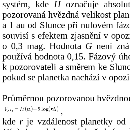
systém, kde
H
označuje absolut
pozorovaná hvězdná velikost plan
a 1 au od Slunce při nulovém fá
souvisí s efektem zjasnění v opoz
o 0,3 mag. Hodnota
G
není zná
používá hodnota 0,15. Fázový úh
k pozorovateli a směrem ke Slunc
pokud se planetka nachází v opozi
Průměrnou pozorovanou hvězdnou 
,
kde
r
je vzdálenost planetky od