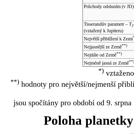
Průchody odsluním (v
JD
)
Tisserandův parametr –
T
J
(vztažený k Jupiteru)
Největší přiblížení k Zemi
**)
Nejjasnější ze Země
**)
Nejdále od Země
**
Nejméně jasná ze Země
*)
vztaženo
**)
hodnoty pro největší/nejmenší přibl
jsou spočítány pro období od 9. srpna
Poloha planetky