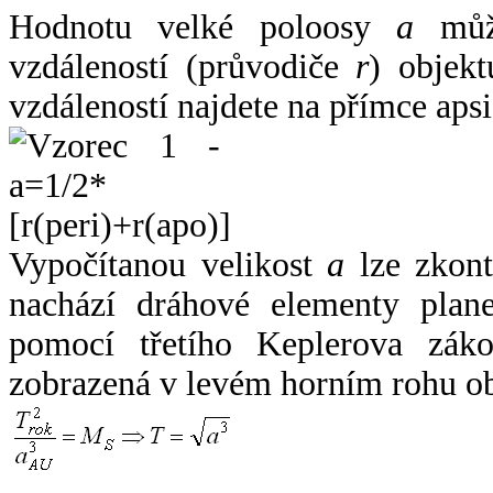
Hodnotu velké poloosy
a
může
vzdáleností (průvodiče
r
) objekt
vzdáleností najdete na přímce apsi
Vypočítanou velikost
a
lze zkont
nachází dráhové elementy plane
pomocí třetího Keplerova zák
zobrazená v levém horním rohu o