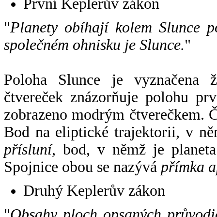
První Keplerův zákon
"
Planety obíhají kolem Slunce p
společném ohnisku je Slunce.
"
Poloha Slunce je vyznačena 
čtvereček znázorňuje polohu pr
zobrazeno modrým čtverečkem. Če
Bod na eliptické trajektorii, v n
přísluní
, bod, v němž je planet
Spojnice obou se nazývá
přímka a
Druhý Keplerův zákon
"
Obsahy ploch opsaných průvodič