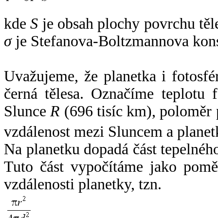
kde
S
je obsah plochy povrchu těl
σ
je Stefanova-Boltzmannova kons
Uvažujeme, že planetka i fotosfér
černá tělesa. Označíme teplotu 
Slunce
R
(696 tisíc km), poloměr
vzdálenost mezi Sluncem a plane
Na planetku dopadá část tepelnéh
Tuto část vypočítáme jako pomě
vzdálenosti planetky, tzn.