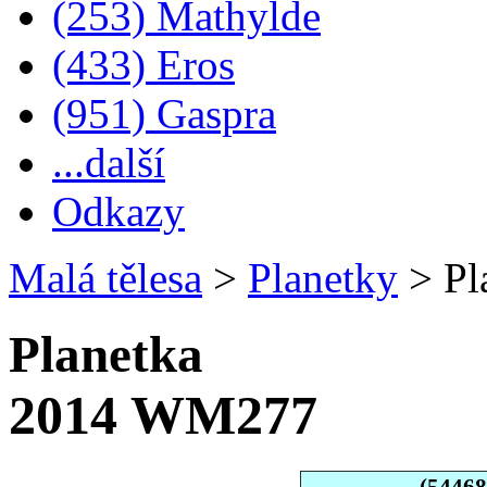
(253) Mathylde
(433) Eros
(951) Gaspra
...další
Odkazy
Malá tělesa
>
Planetky
>
Pl
Planetka
2014 WM277
(5446