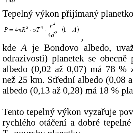
Tepelný výkon přijímaný planetko
,
kde
A
je Bondovo albedo, uvaž
odrazivosti) planetek se obecně
albedo (0,02 až 0,07) má 78 % z
než 25 km. Střední albedo (0,08 
albedo (0,13 až 0,28) má 18 % pla
Tento tepelný výkon vyzařuje po
rychlého otáčení a dobré tepelné