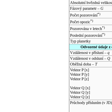
Absolutní hvězdná velikos
Fázový parametr –
G
*)
Počet pozorování
*)
Počet opozic
*)
Pozorována v letech
*)
Poslední pozorování
Typ planetky
Odvozené údaje z 
Vzdálenost v přísluní –
q
Vzdálenost v odsluní –
Q
Oběžná doba –
T
Vektor P [x]
Vektor P [y]
Vektor P [z]
Vektor Q [x]
Vektor Q [y]
Vektor Q [z]
Průchody přísluním (v
JD
)