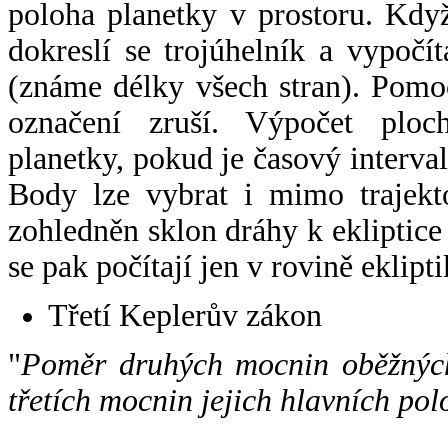
poloha planetky v prostoru. Kdy
dokreslí se trojúhelník a vypoč
(známe délky všech stran). Pomo
označení zruší. Výpočet ploch
planetky, pokud je časový interval
Body lze vybrat i mimo trajekto
zohledněn sklon dráhy k ekliptice
se pak počítají jen v rovině eklipti
Třetí Keplerův zákon
"
Poměr druhých mocnin oběžných
třetích mocnin jejich hlavních pol