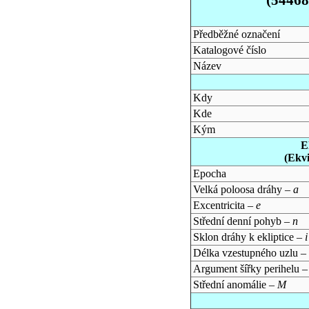
Předběžné označení
Katalogové číslo
Název
Kdy
Kde
Kým
E
(Ekv
Epocha
Velká poloosa dráhy –
a
Excentricita –
e
Střední denní pohyb –
n
Sklon dráhy k ekliptice –
i
Délka vzestupného uzlu –
Argument šířky perihelu 
Střední anomálie –
M