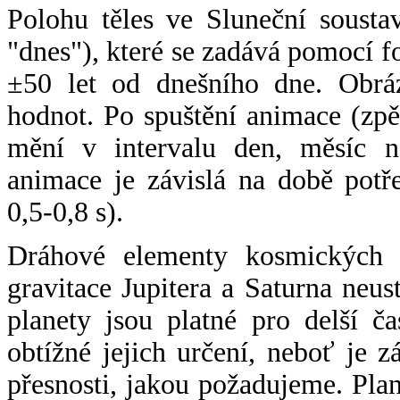
Polohu těles ve Sluneční sousta
"dnes"), které se zadává pomocí 
±50 let od dnešního dne. Obráz
hodnot. Po spuštění animace (zpě
mění v intervalu den, měsíc ne
animace je závislá na době potř
0,5-0,8 s).
Dráhové elementy kosmických t
gravitace Jupitera a Saturna neu
planety jsou platné pro delší č
obtížné jejich určení, neboť je 
přesnosti, jakou požadujeme. Pla