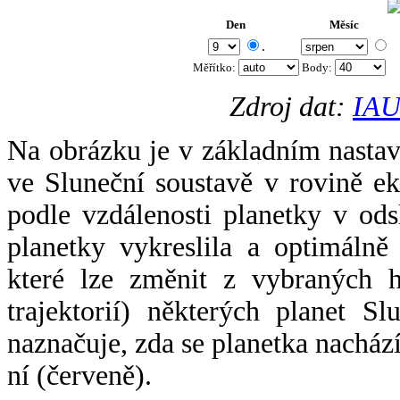
Den
Měsíc
.
Měřítko:
Body
:
Zdroj dat:
IAU
Na obrázku je v základním nastav
ve Sluneční soustavě v rovině ek
podle vzdálenosti planetky v odsl
planetky vykreslila a optimálně
které lze změnit z vybraných h
trajektorií) některých planet Sl
naznačuje, zda se planetka nacház
ní (červeně).