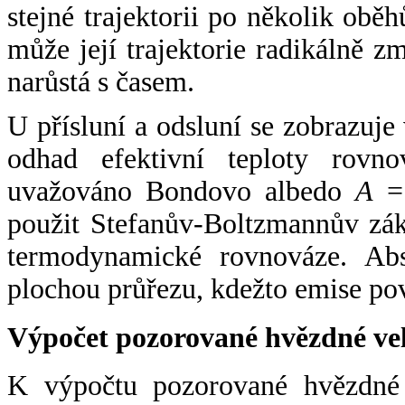
stejné trajektorii po několik oběh
může její trajektorie radikálně zm
narůstá s časem.
U přísluní a odsluní se zobrazuje
odhad efektivní teploty rovno
uvažováno Bondovo albedo
A
= 
použit Stefanův-Boltzmannův zák
termodynamické rovnováze. Abs
plochou průřezu, kdežto emise po
Výpočet pozorované hvězdné ve
K výpočtu pozorované hvězdné v