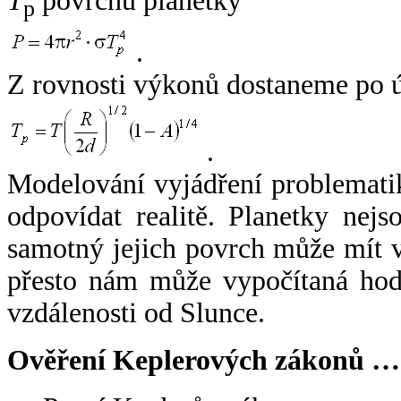
T
povrchu planetky
p
.
Z rovnosti výkonů dostaneme po 
.
Modelování vyjádření problemati
odpovídat realitě. Planetky nejso
samotný jejich povrch může mít v
přesto nám může vypočítaná hodn
vzdálenosti od Slunce.
Ověření Keplerových zákonů …