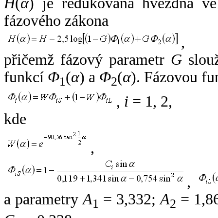
H
(
α
) je redukovaná hvězdná vel
fázového zákona
,
přičemž fázový parametr
G
slouž
funkcí
Φ
(
α
) a
Φ
(
α
). Fázovou fu
1
2
,
i
= 1, 2,
kde
,
,
a parametry
A
= 3,332;
A
= 1,8
1
2