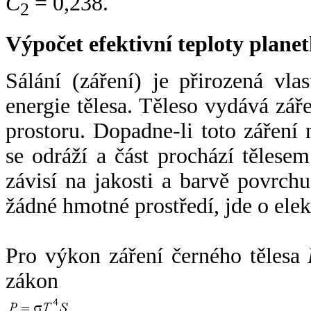
C
= 0,238.
2
Výpočet efektivní teploty plan
Sálání (záření) je přirozená vla
energie tělesa. Těleso vydává zá
prostoru. Dopadne-li toto záření n
se odráží a část prochází tělesem
závisí na jakosti a barvě povrch
žádné hmotné prostředí, jde o ele
Pro výkon záření černého tělesa
zákon