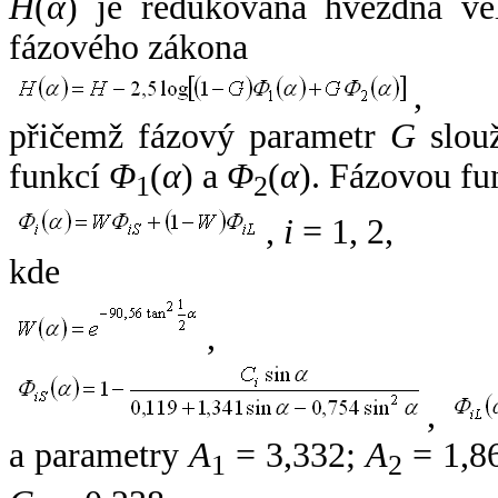
H
(
α
) je redukovaná hvězdná vel
fázového zákona
,
přičemž fázový parametr
G
slouž
funkcí
Φ
(
α
) a
Φ
(
α
). Fázovou fu
1
2
,
i
= 1, 2,
kde
,
,
a parametry
A
= 3,332;
A
= 1,8
1
2