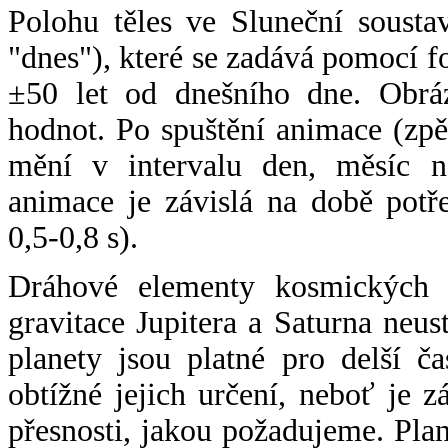
Polohu těles ve Sluneční sousta
"dnes"), které se zadává pomocí 
±50 let od dnešního dne. Obráz
hodnot. Po spuštění animace (zpě
mění v intervalu den, měsíc ne
animace je závislá na době potř
0,5-0,8 s).
Dráhové elementy kosmických t
gravitace Jupitera a Saturna neu
planety jsou platné pro delší č
obtížné jejich určení, neboť je 
přesnosti, jakou požadujeme. Pla