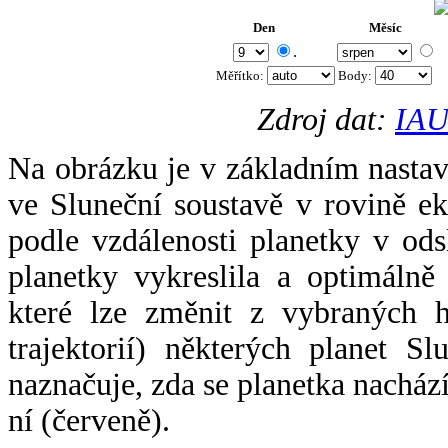
Den
Měsíc
.
Měřítko:
Body
:
Zdroj dat:
IAU
Na obrázku je v základním nastav
ve Sluneční soustavě v rovině ek
podle vzdálenosti planetky v odsl
planetky vykreslila a optimálně
které lze změnit z vybraných h
trajektorií) některých planet Sl
naznačuje, zda se planetka nacház
ní (červeně).