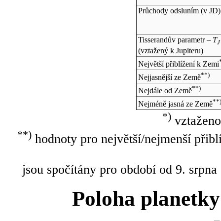
Průchody odsluním (v
JD
)
Tisserandův parametr –
T
J
(vztažený k Jupiteru)
Největší přiblížení k Zemi
**)
Nejjasnější ze Země
**)
Nejdále od Země
**
Nejméně jasná ze Země
*)
vztaženo
**)
hodnoty pro největší/nejmenší přibl
jsou spočítány pro období od 9. srpna
Poloha planetky