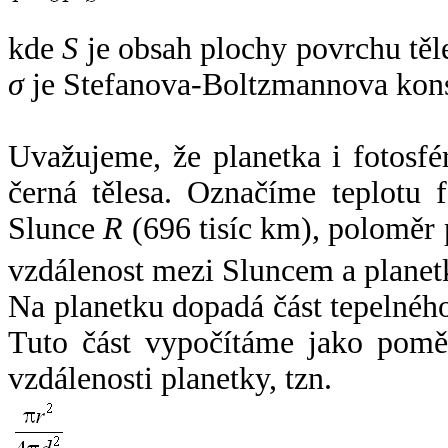
kde
S
je obsah plochy povrchu těl
σ
je Stefanova-Boltzmannova kons
Uvažujeme, že planetka i fotosfér
černá tělesa. Označíme teplotu 
Slunce
R
(696 tisíc km), poloměr
vzdálenost mezi Sluncem a plane
Na planetku dopadá část tepelnéh
Tuto část vypočítáme jako pomě
vzdálenosti planetky, tzn.