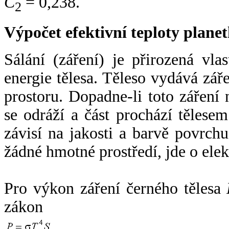
C
= 0,238.
2
Výpočet efektivní teploty plan
Sálání (záření) je přirozená vla
energie tělesa. Těleso vydává zá
prostoru. Dopadne-li toto záření n
se odráží a část prochází tělesem
závisí na jakosti a barvě povrch
žádné hmotné prostředí, jde o ele
Pro výkon záření černého tělesa
zákon