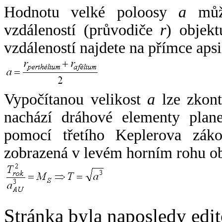
Hodnotu velké poloosy
a
může
vzdáleností (průvodiče
r
) objekt
vzdáleností najdete na přímce apsi
Vypočítanou velikost
a
lze zkont
nachází dráhové elementy plane
pomocí třetího Keplerova zák
zobrazená v levém horním rohu o
Stránka byla naposledy edi