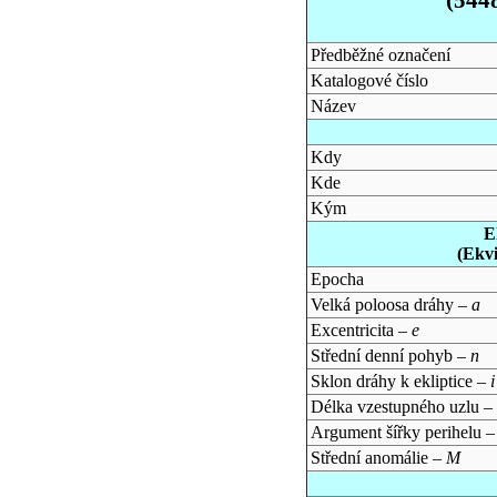
Předběžné označení
Katalogové číslo
Název
Kdy
Kde
Kým
E
(Ekv
Epocha
Velká poloosa dráhy –
a
Excentricita –
e
Střední denní pohyb –
n
Sklon dráhy k ekliptice –
i
Délka vzestupného uzlu –
Argument šířky perihelu 
Střední anomálie –
M