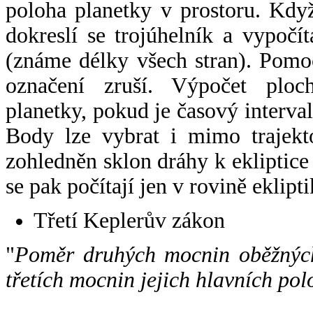
poloha planetky v prostoru. Kdy
dokreslí se trojúhelník a vypoč
(známe délky všech stran). Pomo
označení zruší. Výpočet ploch
planetky, pokud je časový interval
Body lze vybrat i mimo trajekto
zohledněn sklon dráhy k ekliptice
se pak počítají jen v rovině eklipti
Třetí Keplerův zákon
"
Poměr druhých mocnin oběžných
třetích mocnin jejich hlavních pol