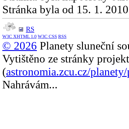
Stránka byla od 15. 1. 201
RS
W3C
XHTML 1.0
W3C
CSS
RSS
© 2026
Planety sluneční so
Vytištěno ze stránky projek
(
astronomia.zcu.cz/planety
Nahrávám...