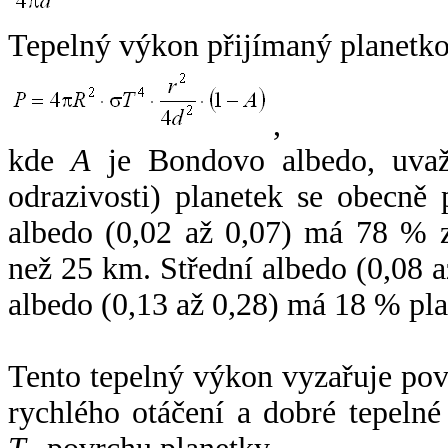
Tepelný výkon přijímaný planetko
,
kde
A
je Bondovo albedo, uvaž
odrazivosti) planetek se obecně
albedo (0,02 až 0,07) má 78 % z
než 25 km. Střední albedo (0,08 
albedo (0,13 až 0,28) má 18 % pla
Tento tepelný výkon vyzařuje po
rychlého otáčení a dobré tepelné