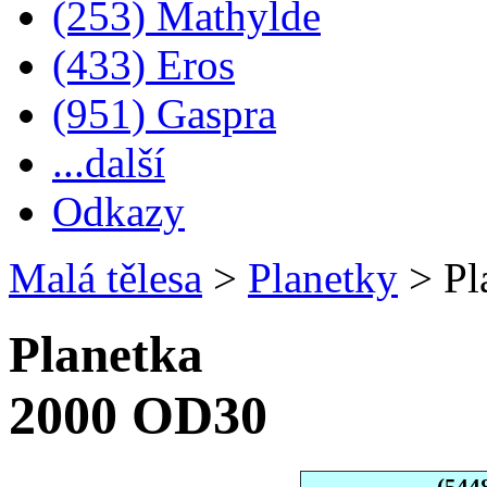
(253) Mathylde
(433) Eros
(951) Gaspra
...další
Odkazy
Malá tělesa
>
Planetky
>
Pl
Planetka
2000 OD30
(544