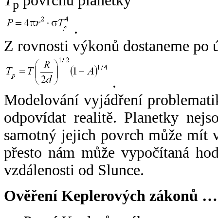
T
povrchu planetky
p
.
Z rovnosti výkonů dostaneme po 
.
Modelování vyjádření problemati
odpovídat realitě. Planetky nejso
samotný jejich povrch může mít v
přesto nám může vypočítaná hodn
vzdálenosti od Slunce.
Ověření Keplerových zákonů …