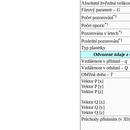
Absolutní hvězdná velikos
Fázový parametr –
G
*)
Počet pozorování
*)
Počet opozic
*)
Pozorována v letech
*)
Poslední pozorování
Typ planetky
Odvozené údaje z 
Vzdálenost v přísluní –
q
Vzdálenost v odsluní –
Q
Oběžná doba –
T
Vektor P [x]
Vektor P [y]
Vektor P [z]
Vektor Q [x]
Vektor Q [y]
Vektor Q [z]
Průchody přísluním (v
JD
)