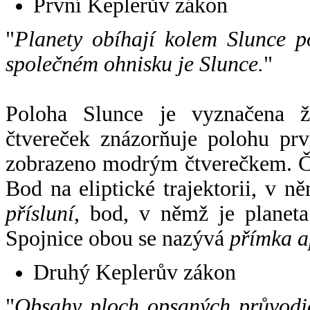
První Keplerův zákon
"
Planety obíhají kolem Slunce p
společném ohnisku je Slunce.
"
Poloha Slunce je vyznačena 
čtvereček znázorňuje polohu pr
zobrazeno modrým čtverečkem. Če
Bod na eliptické trajektorii, v n
přísluní
, bod, v němž je planet
Spojnice obou se nazývá
přímka a
Druhý Keplerův zákon
"
Obsahy ploch opsaných průvodič