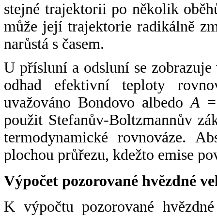
stejné trajektorii po několik oběh
může její trajektorie radikálně zm
narůstá s časem.
U přísluní a odsluní se zobrazuje
odhad efektivní teploty rovno
uvažováno Bondovo albedo
A
= 
použit Stefanův-Boltzmannův zák
termodynamické rovnováze. Abs
plochou průřezu, kdežto emise po
Výpočet pozorované hvězdné ve
K výpočtu pozorované hvězdné v