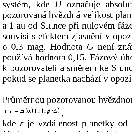
systém, kde
H
označuje absolut
pozorovaná hvězdná velikost plan
a 1 au od Slunce při nulovém fá
souvisí s efektem zjasnění v opoz
o 0,3 mag. Hodnota
G
není zná
používá hodnota 0,15. Fázový úh
k pozorovateli a směrem ke Slunc
pokud se planetka nachází v opozi
Průměrnou pozorovanou hvězdnou 
,
kde
r
je vzdálenost planetky od