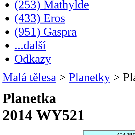
(253) Mathylde
(433) Eros
(951) Gaspra
...další
Odkazy
Malá tělesa
>
Planetky
>
Pl
Planetka
2014 WY521
(5449