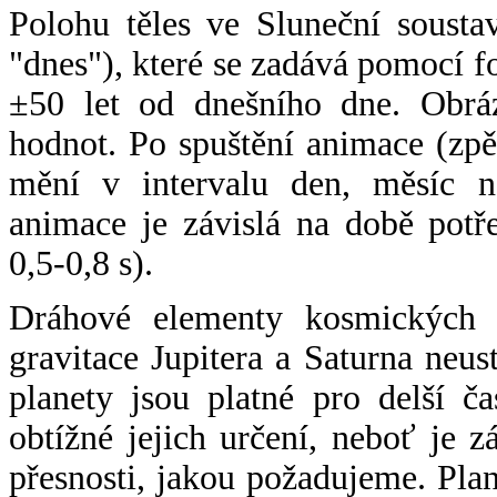
Polohu těles ve Sluneční sousta
"dnes"), které se zadává pomocí 
±50 let od dnešního dne. Obráz
hodnot. Po spuštění animace (zpě
mění v intervalu den, měsíc ne
animace je závislá na době potř
0,5-0,8 s).
Dráhové elementy kosmických t
gravitace Jupitera a Saturna neu
planety jsou platné pro delší č
obtížné jejich určení, neboť je 
přesnosti, jakou požadujeme. Pla