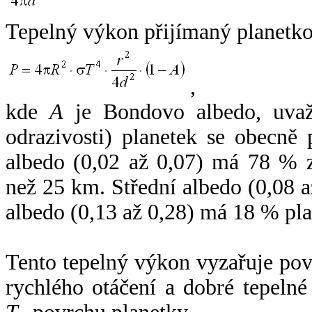
Tepelný výkon přijímaný planetko
,
kde
A
je Bondovo albedo, uvaž
odrazivosti) planetek se obecně
albedo (0,02 až 0,07) má 78 % z
než 25 km. Střední albedo (0,08 
albedo (0,13 až 0,28) má 18 % pla
Tento tepelný výkon vyzařuje po
rychlého otáčení a dobré tepelné