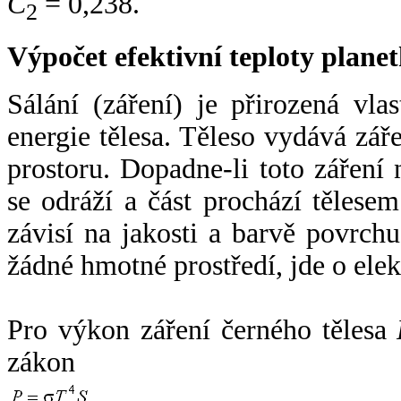
C
= 0,238.
2
Výpočet efektivní teploty plan
Sálání (záření) je přirozená vla
energie tělesa. Těleso vydává zá
prostoru. Dopadne-li toto záření n
se odráží a část prochází tělesem
závisí na jakosti a barvě povrch
žádné hmotné prostředí, jde o ele
Pro výkon záření černého tělesa
zákon