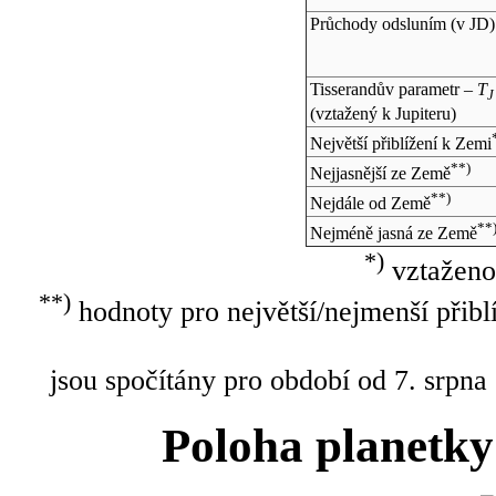
Průchody odsluním (v
JD
)
Tisserandův parametr –
T
J
(vztažený k Jupiteru)
Největší přiblížení k Zemi
**)
Nejjasnější ze Země
**)
Nejdále od Země
**
Nejméně jasná ze Země
*)
vztaženo
**)
hodnoty pro největší/nejmenší přibl
jsou spočítány pro období od 7. srpna
Poloha planetky