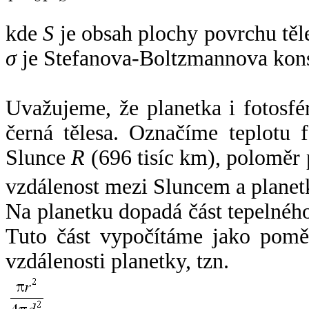
kde
S
je obsah plochy povrchu těl
σ
je Stefanova-Boltzmannova kons
Uvažujeme, že planetka i fotosfér
černá tělesa. Označíme teplotu 
Slunce
R
(696 tisíc km), poloměr
vzdálenost mezi Sluncem a plane
Na planetku dopadá část tepelnéh
Tuto část vypočítáme jako pomě
vzdálenosti planetky, tzn.