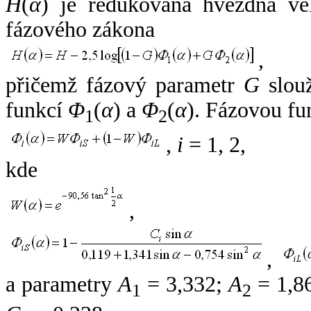
H
(
α
) je redukovaná hvězdná vel
fázového zákona
,
přičemž fázový parametr
G
slouž
funkcí
Φ
(
α
) a
Φ
(
α
). Fázovou fu
1
2
,
i
= 1, 2,
kde
,
,
a parametry
A
= 3,332;
A
= 1,8
1
2