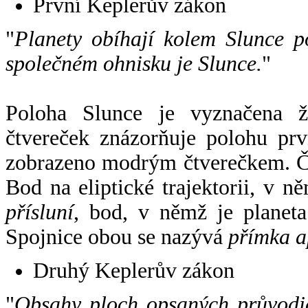
První Keplerův zákon
"
Planety obíhají kolem Slunce p
společném ohnisku je Slunce.
"
Poloha Slunce je vyznačena 
čtvereček znázorňuje polohu pr
zobrazeno modrým čtverečkem. Če
Bod na eliptické trajektorii, v n
přísluní
, bod, v němž je planet
Spojnice obou se nazývá
přímka a
Druhý Keplerův zákon
"
Obsahy ploch opsaných průvodič