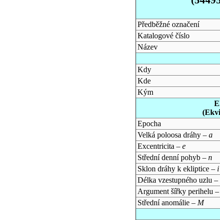
Předběžné označení
Katalogové číslo
Název
Kdy
Kde
Kým
E
(Ekv
Epocha
Velká poloosa dráhy –
a
Excentricita –
e
Střední denní pohyb –
n
Sklon dráhy k ekliptice –
i
Délka vzestupného uzlu –
Argument šířky perihelu 
Střední anomálie –
M