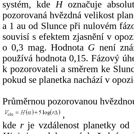
systém, kde
H
označuje absolut
pozorovaná hvězdná velikost plan
a 1 au od Slunce při nulovém fá
souvisí s efektem zjasnění v opoz
o 0,3 mag. Hodnota
G
není zná
používá hodnota 0,15. Fázový úh
k pozorovateli a směrem ke Slunc
pokud se planetka nachází v opozi
Průměrnou pozorovanou hvězdnou 
,
kde
r
je vzdálenost planetky od