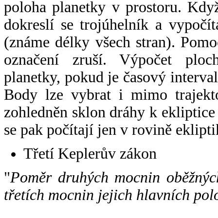
poloha planetky v prostoru. Kdy
dokreslí se trojúhelník a vypoč
(známe délky všech stran). Pomo
označení zruší. Výpočet ploch
planetky, pokud je časový interval
Body lze vybrat i mimo trajekto
zohledněn sklon dráhy k ekliptice
se pak počítají jen v rovině eklipti
Třetí Keplerův zákon
"
Poměr druhých mocnin oběžných
třetích mocnin jejich hlavních pol