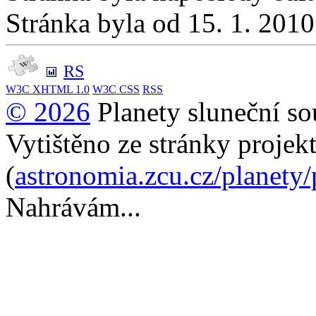
Stránka byla od 15. 1. 201
RS
W3C
XHTML 1.0
W3C
CSS
RSS
© 2026
Planety sluneční so
Vytištěno ze stránky projek
(
astronomia.zcu.cz/planety
Nahrávám...