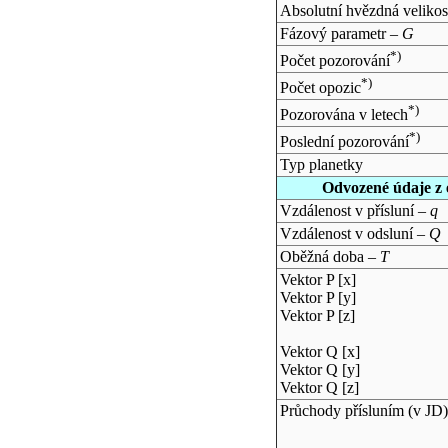
Absolutní hvězdná velikos
Fázový parametr –
G
*)
Počet pozorování
*)
Počet opozic
*)
Pozorována v letech
*)
Poslední pozorování
Typ planetky
Odvozené údaje z 
Vzdálenost v přísluní –
q
Vzdálenost v odsluní –
Q
Oběžná doba –
T
Vektor P [x]
Vektor P [y]
Vektor P [z]
Vektor Q [x]
Vektor Q [y]
Vektor Q [z]
Průchody přísluním (v
JD
)