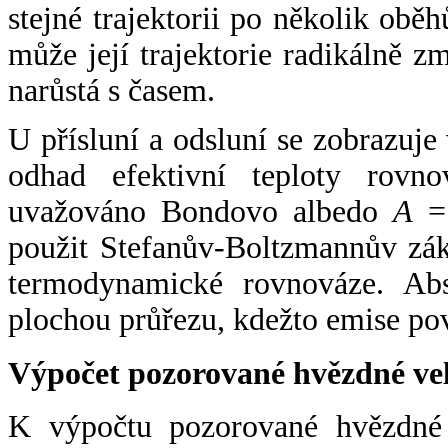
stejné trajektorii po několik oběh
může její trajektorie radikálně zm
narůstá s časem.
U přísluní a odsluní se zobrazuje
odhad efektivní teploty rovno
uvažováno Bondovo albedo
A
= 
použit Stefanův-Boltzmannův zák
termodynamické rovnováze. Abs
plochou průřezu, kdežto emise po
Výpočet pozorované hvězdné ve
K výpočtu pozorované hvězdné v