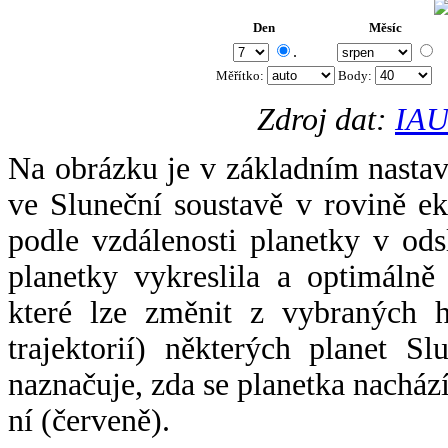
Den
Měsíc
.
Měřítko:
Body
:
Zdroj dat:
IAU
Na obrázku je v základním nastav
ve Sluneční soustavě v rovině ek
podle vzdálenosti planetky v odsl
planetky vykreslila a optimálně
které lze změnit z vybraných h
trajektorií) některých planet Sl
naznačuje, zda se planetka nacház
ní (červeně).