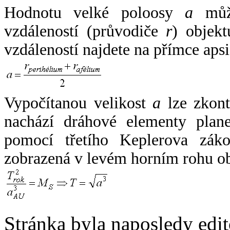
Hodnotu velké poloosy
a
může
vzdáleností (průvodiče
r
) objekt
vzdáleností najdete na přímce apsi
Vypočítanou velikost
a
lze zkont
nachází dráhové elementy plane
pomocí třetího Keplerova zák
zobrazená v levém horním rohu o
Stránka byla naposledy edi