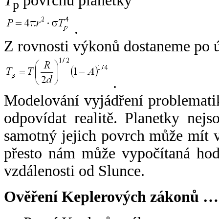
T
povrchu planetky
p
.
Z rovnosti výkonů dostaneme po 
.
Modelování vyjádření problemati
odpovídat realitě. Planetky nejso
samotný jejich povrch může mít v
přesto nám může vypočítaná hodn
vzdálenosti od Slunce.
Ověření Keplerových zákonů …