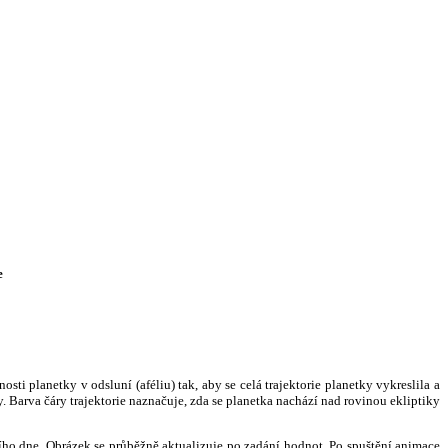
e
i planetky v odsluní (aféliu) tak, aby se celá trajektorie planetky vykreslila a
. Barva čáry trajektorie naznačuje, zda se planetka nachází nad rovinou ekliptiky
ního dne. Obrázek se průběžně aktualizuje po zadání hodnot. Po spuštění animace