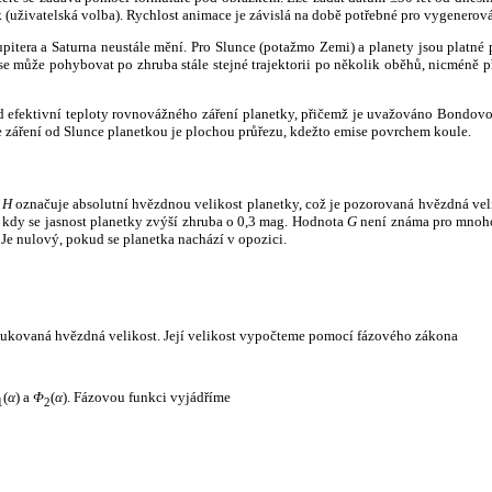
k (uživatelská volba). Rychlost animace je závislá na době potřebné pro vygenerová
itera a Saturna neustále mění. Pro Slunce (potažmo Zemi) a planety jsou platné p
 může pohybovat po zhruba stále stejné trajektorii po několik oběhů, nicméně při p
had efektivní teploty rovnovážného záření planetky, přičemž je uvažováno Bondov
záření od Slunce planetkou je plochou průřezu, kdežto emise povrchem koule.
e
H
označuje absolutní hvězdnou velikost planetky, což je pozorovaná hvězdná veli
i, kdy se jasnost planetky zvýší zhruba o 0,3 mag. Hodnota
G
není známa pro mnoho 
Je nulový, pokud se planetka nachází v opozici.
edukovaná hvězdná velikost. Její velikost vypočteme pomocí fázového zákona
(
α
) a
Φ
(
α
). Fázovou funkci vyjádříme
1
2