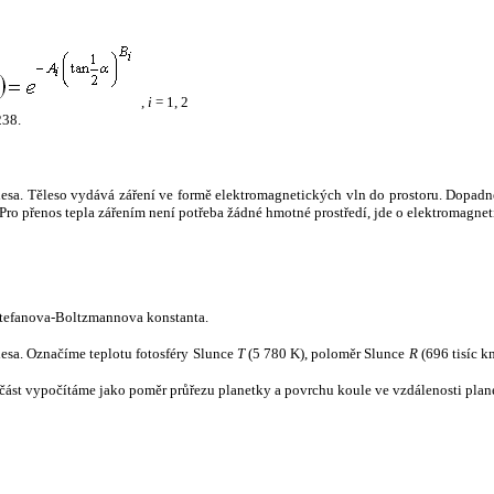
,
i
= 1, 2
238.
tělesa. Těleso vydává záření ve formě elektromagnetických vln do prostoru. Dopadne-l
u. Pro přenos tepla zářením není potřeba žádné hmotné prostředí, jde o elektromagnet
tefanova-Boltzmannova konstanta.
tělesa. Označíme teplotu fotosféry Slunce
T
(5 780 K), poloměr Slunce
R
(696 tisíc k
část vypočítáme jako poměr průřezu planetky a povrchu koule ve vzdálenosti plane