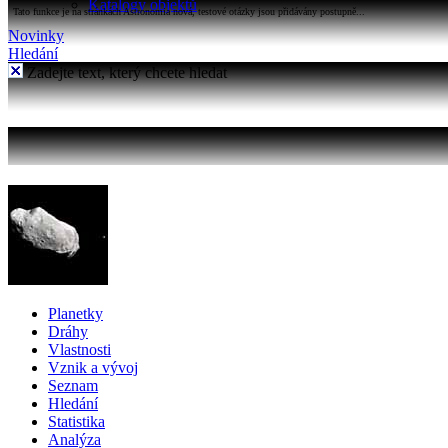
Katalogy objektů
Tato funkce je na stránkách Astronomia nová, testové otázky jsou přidávány postupně...
Novinky
Hledání
Zadejte text, který chcete hledat
Planetky
Dráhy
Vlastnosti
Vznik a vývoj
Seznam
Hledání
Statistika
Analýza