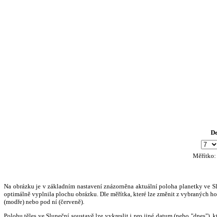
D
Měřítko
Na obrázku je v základním nastavení znázorněna aktuální poloha planetky ve Slun
optimálně vyplnila plochu obrázku. Dle měřítka, které lze změnit z vybraných hod
(modře) nebo pod ní (červeně).
Polohu těles ve Sluneční soustavě lze vykreslit i pro jiné datum (nebo "dnes")