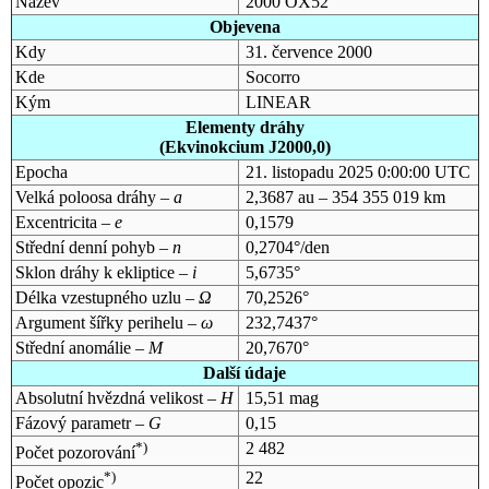
Název
2000 OX52
Objevena
Kdy
31. července 2000
Kde
Socorro
Kým
LINEAR
Elementy dráhy
(Ekvinokcium J2000,0)
Epocha
21. listopadu 2025 0:00:00 UTC
Velká poloosa dráhy –
a
2,3687 au – 354 355 019 km
Excentricita –
e
0,1579
Střední denní pohyb –
n
0,2704°/den
Sklon dráhy k ekliptice –
i
5,6735°
Délka vzestupného uzlu –
Ω
70,2526°
Argument šířky perihelu –
ω
232,7437°
Střední anomálie –
M
20,7670°
Další údaje
Absolutní hvězdná velikost –
H
15,51 mag
Fázový parametr –
G
0,15
*)
2 482
Počet pozorování
*)
22
Počet opozic