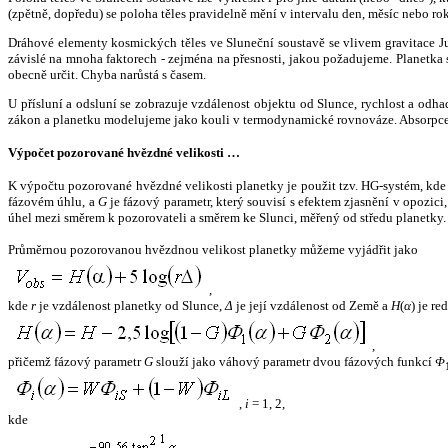
(zpětně, dopředu) se poloha těles pravidelně mění v intervalu den, měsíc nebo ro
Dráhové elementy kosmických těles ve Sluneční soustavě se vlivem gravitace Jup
závislé na mnoha faktorech - zejména na přesnosti, jakou požadujeme. Planetka se
obecně určit. Chyba narůstá s časem.
U přísluní a odsluní se zobrazuje vzdálenost objektu od Slunce, rychlost a od
zákon a planetku modelujeme jako kouli v termodynamické rovnováze. Absorpce 
Výpočet pozorované hvězdné velikosti …
K výpočtu pozorované hvězdné velikosti planetky je použit tzv. HG-systém, kd
fázovém úhlu, a
G
je fázový parametr, který souvisí s efektem zjasnění v opozic
úhel mezi směrem k pozorovateli a směrem ke Slunci, měřený od středu planetky. 
Průměrnou pozorovanou hvězdnou velikost planetky můžeme vyjádřit jako
,
kde
r
je vzdálenost planetky od Slunce,
Δ
je její vzdálenost od Země a
H
(
α
) je r
,
přičemž fázový parametr
G
slouží jako váhový parametr dvou fázových funkcí
Φ
,
i
= 1, 2,
kde