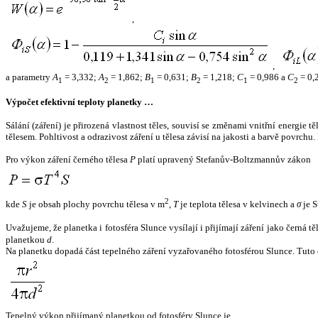
,
,
a parametry
A
= 3,332;
A
= 1,862;
B
= 0,631;
B
= 1,218;
C
= 0,986 a
C
= 0,
1
2
1
2
1
2
Výpočet efektivní teploty planetky …
Sálání (záření) je přirozená vlastnost těles, souvisí se změnami vnitřní energie 
tělesem. Pohltivost a odrazivost záření u tělesa závisí na jakosti a barvě povrch
Pro výkon záření černého tělesa
P
platí upravený Stefanův-Boltzmannův zákon
2
kde
S
je obsah plochy povrchu tělesa v m
,
T
je teplota tělesa v kelvinech a
σ
je S
Uvažujeme, že planetka i fotosféra Slunce vysílají i přijímají záření jako černá 
planetkou
d
.
Na planetku dopadá část tepelného záření vyzařovaného fotosférou Slunce. Tuto 
Tepelný výkon přijímaný planetkou od fotosféry Slunce je