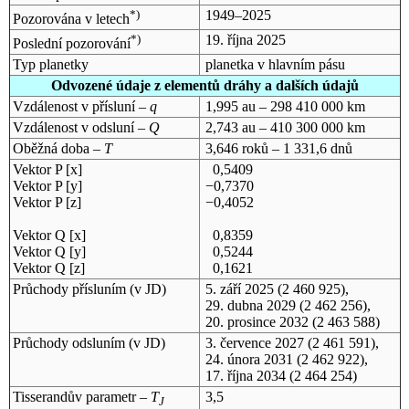
*)
1949–2025
Pozorována v letech
*)
19. října 2025
Poslední pozorování
Typ planetky
planetka v hlavním pásu
Odvozené údaje z elementů dráhy a dalších údajů
Vzdálenost v přísluní –
q
1,995 au – 298 410 000 km
Vzdálenost v odsluní –
Q
2,743 au – 410 300 000 km
Oběžná doba –
T
3,646 roků – 1 331,6 dnů
Vektor P [x]
0,5409
Vektor P [y]
−0,7370
Vektor P [z]
−0,4052
Vektor Q [x]
0,8359
Vektor Q [y]
0,5244
Vektor Q [z]
0,1621
Průchody přísluním (v
JD
)
5. září 2025
(2 460 925),
29. dubna 2029
(2 462 256),
20. prosince 2032
(2 463 588)
Průchody odsluním (v
JD
)
3. července 2027
(2 461 591),
24. února 2031
(2 462 922),
17. října 2034
(2 464 254)
Tisserandův parametr –
T
3,5
J