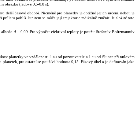
ní obrázku (řádově 0,5-0,8 s).
ro delší časové období. Nicméně pro planetky je obtížné jejich určení, neboť je
růletu poblíž Jupiteru se může její trajektorie radikálně změnit. Je složité toto
o albedo
A
= 0,09. Pro výpočet efektivní teploty je použit Stefanův-Boltzmannův
kost planetky ve vzdálenosti 1 au od pozorovatele a 1 au od Slunce při nulovém
planetek, pro ostatní se používá hodnota 0,15. Fázový úhel
α
je definován jako