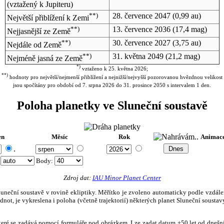
(vztažený k Jupiteru)
**)
28. července 2047
(0,99 au)
Největší přiblížení k Zemi
**)
13. července 2036
(17,4 mag)
Nejjasnější ze Země
**)
30. července 2027
(3,75 au)
Nejdále od Země
**)
31. května 2049
(21,2 mag)
Nejméně jasná ze Země
*)
vztaženo k 25. května 2026;
**)
hodnoty pro největší/nejmenší přiblížení a nejnižší/nejvyšší pozorovanou hvězdnou velikost
jsou spočítány pro období od 7. srpna 2026 do 31. prosince 2050 s intervalem 1 den.
Poloha planetky ve Sluneční soustavě
en
Měsíc
Rok
Animac
.
:
Body
:
Zdroj dat:
IAU Minor Planet Center
eční soustavě v rovině ekliptiky. Měřítko je zvoleno automaticky podle vzdálenost
not, je vykreslena i poloha (včetně trajektorií) některých planet Sluneční soustavy
, které se zadává pomocí formuláře pod obrázkem. Lze zadat datum ±50 let od dneš