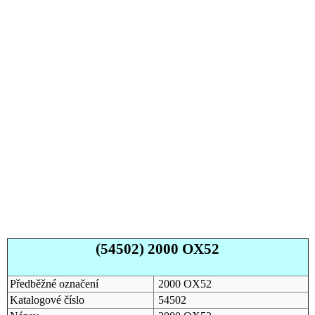
(54502) 2000 OX52
Předběžné označení
2000 OX52
Katalogové číslo
54502