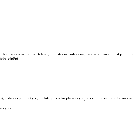
i toto záření na jiné těleso, je částečně pohlceno, část se odráží a část prochází
ické vlnění.
m), poloměr planetky
r
, teplotu povrchu planetky
T
a vzdálenost mezi Sluncem a
p
tky, tzn.