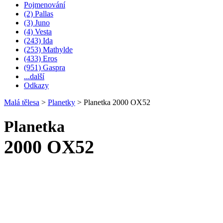
Pojmenování
(2) Pallas
(3) Juno
(4) Vesta
(243) Ida
(253) Mathylde
(433) Eros
(951) Gaspra
...další
Odkazy
Malá tělesa
>
Planetky
>
Planetka 2000 OX52
Planetka
2000 OX52