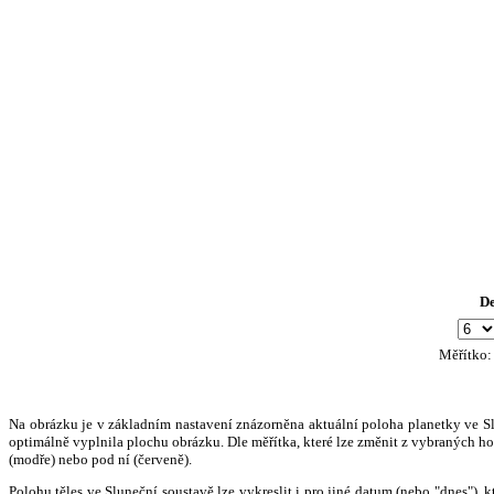
D
Měřítko
Na obrázku je v základním nastavení znázorněna aktuální poloha planetky ve Slun
optimálně vyplnila plochu obrázku. Dle měřítka, které lze změnit z vybraných hod
(modře) nebo pod ní (červeně).
Polohu těles ve Sluneční soustavě lze vykreslit i pro jiné datum (nebo "dnes")