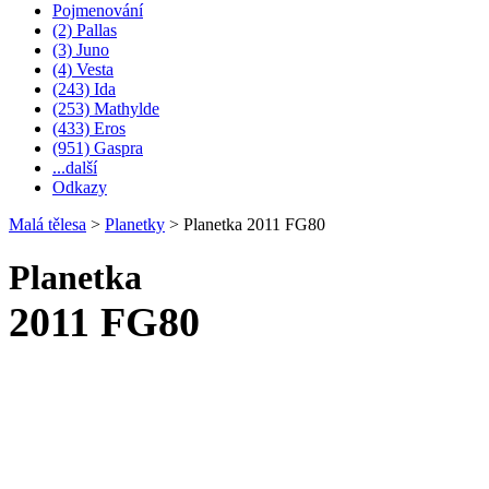
Pojmenování
(2) Pallas
(3) Juno
(4) Vesta
(243) Ida
(253) Mathylde
(433) Eros
(951) Gaspra
...další
Odkazy
Malá tělesa
>
Planetky
>
Planetka 2011 FG80
Planetka
2011 FG80