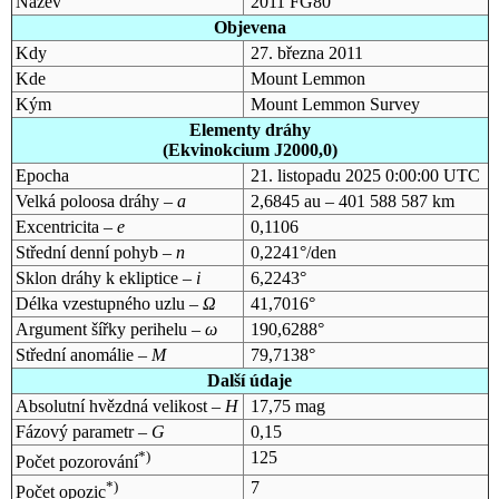
Název
2011 FG80
Objevena
Kdy
27. března 2011
Kde
Mount Lemmon
Kým
Mount Lemmon Survey
Elementy dráhy
(Ekvinokcium J2000,0)
Epocha
21. listopadu 2025 0:00:00 UTC
Velká poloosa dráhy –
a
2,6845 au – 401 588 587 km
Excentricita –
e
0,1106
Střední denní pohyb –
n
0,2241°/den
Sklon dráhy k ekliptice –
i
6,2243°
Délka vzestupného uzlu –
Ω
41,7016°
Argument šířky perihelu –
ω
190,6288°
Střední anomálie –
M
79,7138°
Další údaje
Absolutní hvězdná velikost –
H
17,75 mag
Fázový parametr –
G
0,15
*)
125
Počet pozorování
*)
7
Počet opozic