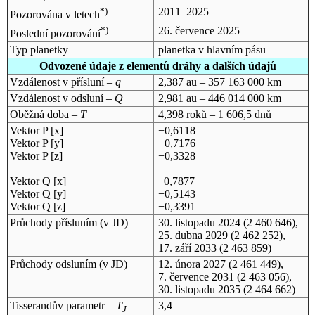
*)
2011–2025
Pozorována v letech
*)
26. července 2025
Poslední pozorování
Typ planetky
planetka v hlavním pásu
Odvozené údaje z elementů dráhy a dalších údajů
Vzdálenost v přísluní –
q
2,387 au – 357 163 000 km
Vzdálenost v odsluní –
Q
2,981 au – 446 014 000 km
Oběžná doba –
T
4,398 roků – 1 606,5 dnů
Vektor P [x]
−0,6118
Vektor P [y]
−0,7176
Vektor P [z]
−0,3328
Vektor Q [x]
0,7877
Vektor Q [y]
−0,5143
Vektor Q [z]
−0,3391
Průchody přísluním (v
JD
)
30. listopadu 2024
(2 460 646),
25. dubna 2029
(2 462 252),
17. září 2033
(2 463 859)
Průchody odsluním (v
JD
)
12. února 2027
(2 461 449),
7. července 2031
(2 463 056),
30. listopadu 2035
(2 464 662)
Tisserandův parametr –
T
3,4
J