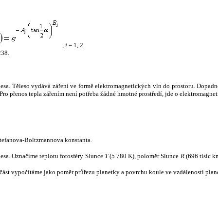
,
i
= 1, 2
238.
tělesa. Těleso vydává záření ve formě elektromagnetických vln do prostoru. Dopadne-l
u. Pro přenos tepla zářením není potřeba žádné hmotné prostředí, jde o elektromagnet
tefanova-Boltzmannova konstanta.
tělesa. Označíme teplotu fotosféry Slunce
T
(5 780 K), poloměr Slunce
R
(696 tisíc k
část vypočítáme jako poměr průřezu planetky a povrchu koule ve vzdálenosti plane