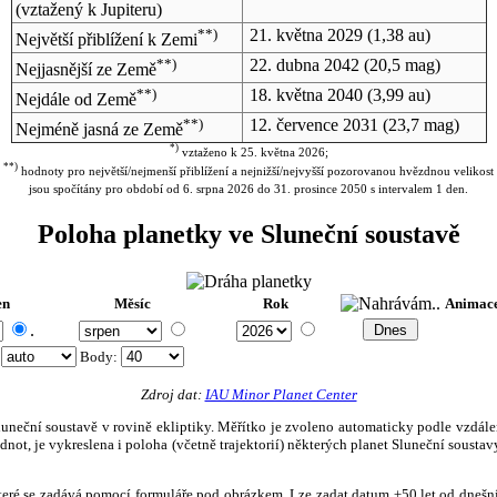
(vztažený k Jupiteru)
**)
21. května 2029
(1,38 au)
Největší přiblížení k Zemi
**)
22. dubna 2042
(20,5 mag)
Nejjasnější ze Země
**)
18. května 2040
(3,99 au)
Nejdále od Země
**)
12. července 2031
(23,7 mag)
Nejméně jasná ze Země
*)
vztaženo k 25. května 2026;
**)
hodnoty pro největší/nejmenší přiblížení a nejnižší/nejvyšší pozorovanou hvězdnou velikost
jsou spočítány pro období od 6. srpna 2026 do 31. prosince 2050 s intervalem 1 den.
Poloha planetky ve Sluneční soustavě
en
Měsíc
Rok
Animac
.
:
Body
:
Zdroj dat:
IAU Minor Planet Center
eční soustavě v rovině ekliptiky. Měřítko je zvoleno automaticky podle vzdálenost
not, je vykreslena i poloha (včetně trajektorií) některých planet Sluneční soustavy
, které se zadává pomocí formuláře pod obrázkem. Lze zadat datum ±50 let od dneš