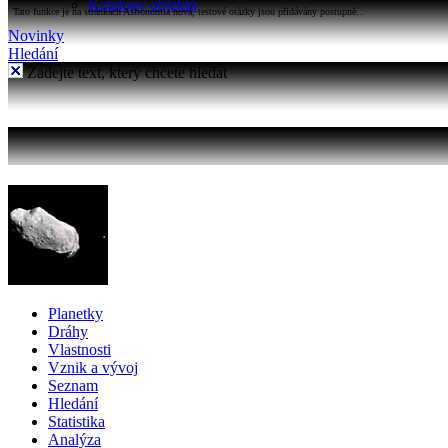
Katalogy objektů
Tato funkce je na stránkách Astronomia nová, testové otázky jsou přidávány postupně...
Novinky
Hledání
Zadejte text, který chcete hledat
Planetky
Dráhy
Vlastnosti
Vznik a vývoj
Seznam
Hledání
Statistika
Analýza