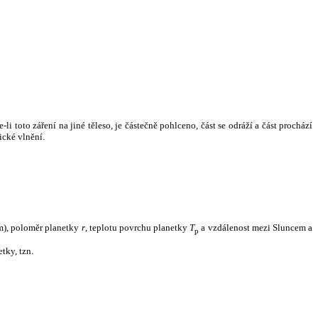
i toto záření na jiné těleso, je částečně pohlceno, část se odráží a část prochází
ické vlnění.
m), poloměr planetky
r
, teplotu povrchu planetky
T
a vzdálenost mezi Sluncem a
p
tky, tzn.