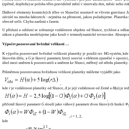
(zpětně, dopředu) se poloha těles pravidelně mění v intervalu den, měsíc nebo ro
Dráhové elementy kosmických těles ve Sluneční soustavě se vlivem gravitace Jup
závislé na mnoha faktorech - zejména na přesnosti, jakou požadujeme. Planetka se
obecně určit. Chyba narůstá s časem.
U přísluní a odsluní se zobrazuje vzdálenost objektu od Slunce, rychlost a od
zákon a planetku modelujeme jako kouli v termodynamické rovnováze. Absorpce 
Výpočet pozorované hvězdné velikosti …
K výpočtu pozorované hvězdné velikosti planetky je použit tzv. HG-systém, kd
fázovém úhlu, a
G
je fázový parametr, který souvisí s efektem zjasnění v opozic
úhel mezi směrem k pozorovateli a směrem ke Slunci, měřený od středu planetky. 
Průměrnou pozorovanou hvězdnou velikost planetky můžeme vyjádřit jako
,
kde
r
je vzdálenost planetky od Slunce,
Δ
je její vzdálenost od Země a
H
(
α
) je r
,
přičemž fázový parametr
G
slouží jako váhový parametr dvou fázových funkcí
Φ
,
i
= 1, 2,
kde