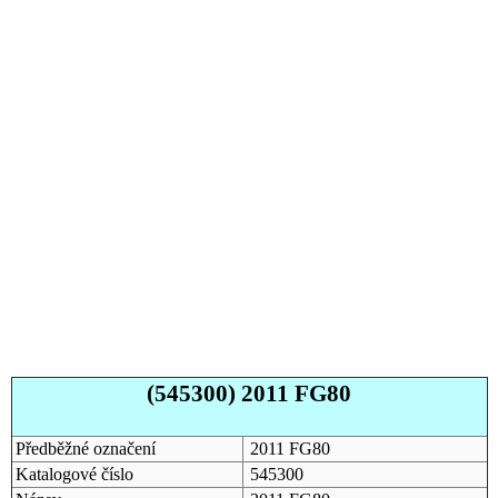
(545300) 2011 FG80
Předběžné označení
2011 FG80
Katalogové číslo
545300