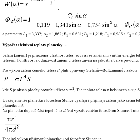
,
,
a parametry
A
= 3,332;
A
= 1,862;
B
= 0,631;
B
= 1,218;
C
= 0,986 a
C
= 0,
1
2
1
2
1
2
Výpočet efektivní teploty planetky …
Sálání (záření) je přirozená vlastnost těles, souvisí se změnami vnitřní energie 
tělesem. Pohltivost a odrazivost záření u tělesa závisí na jakosti a barvě povrch
Pro výkon záření černého tělesa
P
platí upravený Stefanův-Boltzmannův zákon
2
kde
S
je obsah plochy povrchu tělesa v m
,
T
je teplota tělesa v kelvinech a
σ
je S
Uvažujeme, že planetka i fotosféra Slunce vysílají i přijímají záření jako černá 
planetkou
d
.
Na planetku dopadá část tepelného záření vyzařovaného fotosférou Slunce. Tuto 
Tepelný výkon přijímaný planetkou od fotosféry Slunce je