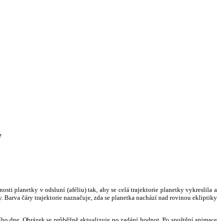
e
i planetky v odsluní (aféliu) tak, aby se celá trajektorie planetky vykreslila a
. Barva čáry trajektorie naznačuje, zda se planetka nachází nad rovinou ekliptiky
ního dne. Obrázek se průběžně aktualizuje po zadání hodnot. Po spuštění animace