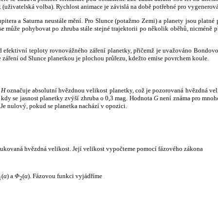
k (uživatelská volba). Rychlost animace je závislá na době potřebné pro vygenerová
itera a Saturna neustále mění. Pro Slunce (potažmo Zemi) a planety jsou platné p
 může pohybovat po zhruba stále stejné trajektorii po několik oběhů, nicméně při p
had efektivní teploty rovnovážného záření planetky, přičemž je uvažováno Bondov
záření od Slunce planetkou je plochou průřezu, kdežto emise povrchem koule.
e
H
označuje absolutní hvězdnou velikost planetky, což je pozorovaná hvězdná veli
i, kdy se jasnost planetky zvýší zhruba o 0,3 mag. Hodnota
G
není známa pro mnoho 
Je nulový, pokud se planetka nachází v opozici.
edukovaná hvězdná velikost. Její velikost vypočteme pomocí fázového zákona
(
α
) a
Φ
(
α
). Fázovou funkci vyjádříme
1
2