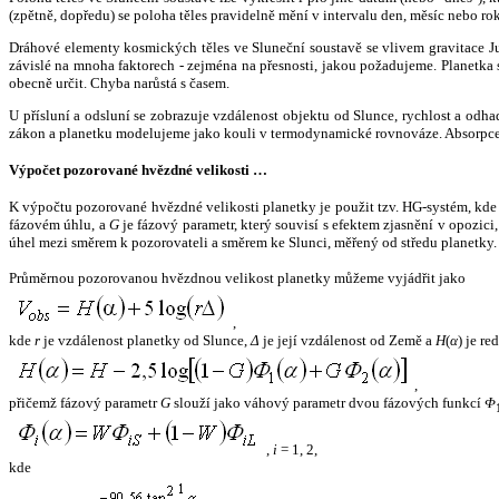
(zpětně, dopředu) se poloha těles pravidelně mění v intervalu den, měsíc nebo ro
Dráhové elementy kosmických těles ve Sluneční soustavě se vlivem gravitace Jup
závislé na mnoha faktorech - zejména na přesnosti, jakou požadujeme. Planetka se
obecně určit. Chyba narůstá s časem.
U přísluní a odsluní se zobrazuje vzdálenost objektu od Slunce, rychlost a od
zákon a planetku modelujeme jako kouli v termodynamické rovnováze. Absorpce 
Výpočet pozorované hvězdné velikosti …
K výpočtu pozorované hvězdné velikosti planetky je použit tzv. HG-systém, kd
fázovém úhlu, a
G
je fázový parametr, který souvisí s efektem zjasnění v opozic
úhel mezi směrem k pozorovateli a směrem ke Slunci, měřený od středu planetky. 
Průměrnou pozorovanou hvězdnou velikost planetky můžeme vyjádřit jako
,
kde
r
je vzdálenost planetky od Slunce,
Δ
je její vzdálenost od Země a
H
(
α
) je r
,
přičemž fázový parametr
G
slouží jako váhový parametr dvou fázových funkcí
Φ
,
i
= 1, 2,
kde