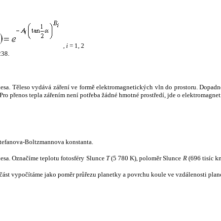
,
i
= 1, 2
238.
tělesa. Těleso vydává záření ve formě elektromagnetických vln do prostoru. Dopadne-l
u. Pro přenos tepla zářením není potřeba žádné hmotné prostředí, jde o elektromagnet
tefanova-Boltzmannova konstanta.
tělesa. Označíme teplotu fotosféry Slunce
T
(5 780 K), poloměr Slunce
R
(696 tisíc k
část vypočítáme jako poměr průřezu planetky a povrchu koule ve vzdálenosti plane