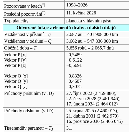
*)
1998–2026
Pozorována v letech
*)
11. května 2026
Poslední pozorování
Typ planetky
planetka v hlavním pásu
Odvozené údaje z elementů dráhy a dalších údajů
Vzdálenost v přísluní –
q
2,687 au – 401 908 000 km
Vzdálenost v odsluní –
Q
3,662 au – 547 836 000 km
Oběžná doba –
T
5,656 roků – 2 065,7 dnů
Vektor P [x]
0,5489
Vektor P [y]
−0,6122
Vektor P [z]
−0,5691
Vektor Q [x]
0,8326
Vektor Q [y]
0,4607
Vektor Q [z]
0,3075
Průchody přísluním (v
JD
)
27. října 2022
(2 459 880),
22. června 2028
(2 461 946),
17. února 2034
(2 464 012)
Průchody odsluním (v
JD
)
25. srpna 2025
(2 460 913),
21. dubna 2031
(2 462 979),
16. prosince 2036
(2 465 045)
Tisserandův parametr –
T
3,1
J