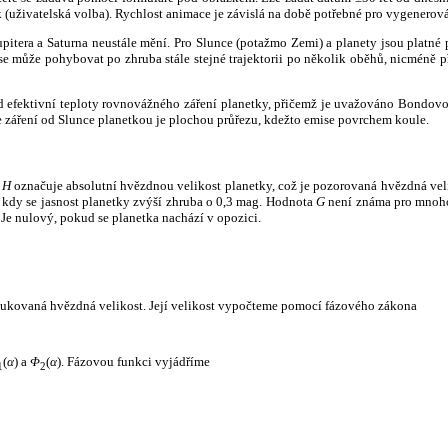
k (uživatelská volba). Rychlost animace je závislá na době potřebné pro vygenerová
itera a Saturna neustále mění. Pro Slunce (potažmo Zemi) a planety jsou platné p
 může pohybovat po zhruba stále stejné trajektorii po několik oběhů, nicméně při p
had efektivní teploty rovnovážného záření planetky, přičemž je uvažováno Bondov
záření od Slunce planetkou je plochou průřezu, kdežto emise povrchem koule.
e
H
označuje absolutní hvězdnou velikost planetky, což je pozorovaná hvězdná veli
i, kdy se jasnost planetky zvýší zhruba o 0,3 mag. Hodnota
G
není známa pro mnoho 
Je nulový, pokud se planetka nachází v opozici.
edukovaná hvězdná velikost. Její velikost vypočteme pomocí fázového zákona
(
α
) a
Φ
(
α
). Fázovou funkci vyjádříme
1
2