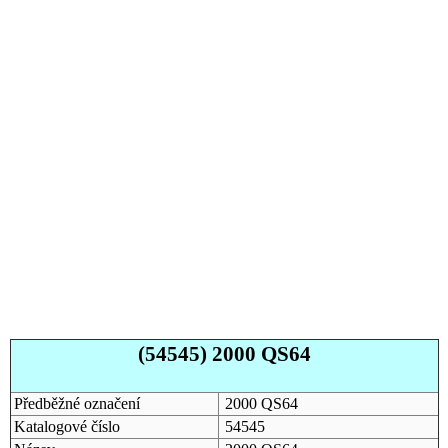
(54545) 2000 QS64
Předběžné označení
2000 QS64
Katalogové číslo
54545