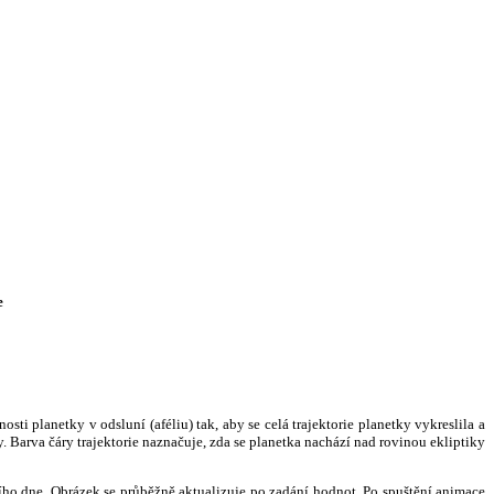
e
i planetky v odsluní (aféliu) tak, aby se celá trajektorie planetky vykreslila a
. Barva čáry trajektorie naznačuje, zda se planetka nachází nad rovinou ekliptiky
ního dne. Obrázek se průběžně aktualizuje po zadání hodnot. Po spuštění animace