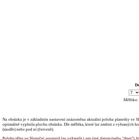
D
Měřítko
Na obrázku je v základním nastavení znázorněna aktuální poloha planetky ve Slun
optimálně vyplnila plochu obrázku. Dle měřítka, které lze změnit z vybraných hod
(modře) nebo pod ní (červeně).
Polohu těles ve Sluneční soustavě lze vykreslit i pro jiné datum (nebo "dnes")