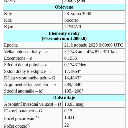
Název
2000 QS64
Objevena
Kdy
28. srpna 2000
Kde
Socorro
Kým
LINEAR
Elementy dráhy
(Ekvinokcium J2000,0)
Epocha
21. listopadu 2025 0:00:00 UTC
Velká poloosa dráhy –
a
3,1743 au – 474 872 321 km
Excentricita –
e
0,1536
Střední denní pohyb –
n
0,1743°/den
Sklon dráhy k ekliptice –
i
17,1964°
Délka vzestupného uzlu –
Ω
14,4843°
Argument šířky perihelu –
ω
289,5340°
Střední anomálie –
M
195,4208°
Další údaje
Absolutní hvězdná velikost –
H
13,93 mag
Fázový parametr –
G
0,15
*)
1 831
Počet pozorování
*)
22
Počet opozic