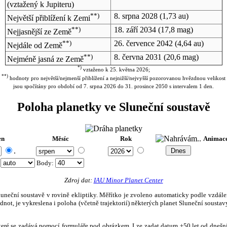
(vztažený k Jupiteru)
**)
8. srpna 2028
(1,73 au)
Největší přiblížení k Zemi
**)
18. září 2034
(17,8 mag)
Nejjasnější ze Země
**)
26. července 2042
(4,64 au)
Nejdále od Země
**)
8. června 2031
(20,6 mag)
Nejméně jasná ze Země
*)
vztaženo k 25. května 2026;
**)
hodnoty pro největší/nejmenší přiblížení a nejnižší/nejvyšší pozorovanou hvězdnou velikost
jsou spočítány pro období od 7. srpna 2026 do 31. prosince 2050 s intervalem 1 den.
Poloha planetky ve Sluneční soustavě
en
Měsíc
Rok
Animac
.
:
Body
:
Zdroj dat:
IAU Minor Planet Center
eční soustavě v rovině ekliptiky. Měřítko je zvoleno automaticky podle vzdálenost
not, je vykreslena i poloha (včetně trajektorií) některých planet Sluneční soustavy
, které se zadává pomocí formuláře pod obrázkem. Lze zadat datum ±50 let od dneš