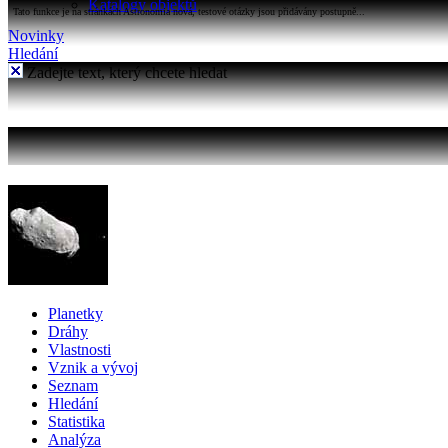
Katalogy objektů
Tato funkce je na stránkách Astronomia nová, testové otázky jsou přidávány postupně...
Novinky
Hledání
Zadejte text, který chcete hledat
Planetky
Dráhy
Vlastnosti
Vznik a vývoj
Seznam
Hledání
Statistika
Analýza