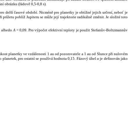
ní obrázku (řádově 0,5-0,8 s).
ro delší časové období. Nicméně pro planetky je obtížné jejich určení, neboť je
růletu poblíž Jupiteru se může její trajektorie radikálně změnit. Je složité toto
o albedo
A
= 0,09. Pro výpočet efektivní teploty je použit Stefanův-Boltzmannův
kost planetky ve vzdálenosti 1 au od pozorovatele a 1 au od Slunce při nulovém
planetek, pro ostatní se používá hodnota 0,15. Fázový úhel
α
je definován jako