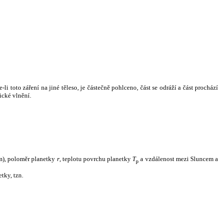
i toto záření na jiné těleso, je částečně pohlceno, část se odráží a část prochází
ické vlnění.
m), poloměr planetky
r
, teplotu povrchu planetky
T
a vzdálenost mezi Sluncem a
p
tky, tzn.