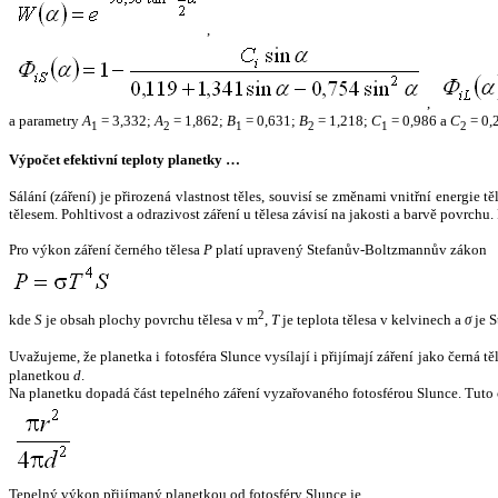
,
,
a parametry
A
= 3,332;
A
= 1,862;
B
= 0,631;
B
= 1,218;
C
= 0,986 a
C
= 0,
1
2
1
2
1
2
Výpočet efektivní teploty planetky …
Sálání (záření) je přirozená vlastnost těles, souvisí se změnami vnitřní energie 
tělesem. Pohltivost a odrazivost záření u tělesa závisí na jakosti a barvě povrch
Pro výkon záření černého tělesa
P
platí upravený Stefanův-Boltzmannův zákon
2
kde
S
je obsah plochy povrchu tělesa v m
,
T
je teplota tělesa v kelvinech a
σ
je S
Uvažujeme, že planetka i fotosféra Slunce vysílají i přijímají záření jako černá 
planetkou
d
.
Na planetku dopadá část tepelného záření vyzařovaného fotosférou Slunce. Tuto 
Tepelný výkon přijímaný planetkou od fotosféry Slunce je