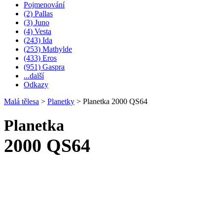
Pojmenování
(2) Pallas
(3) Juno
(4) Vesta
(243) Ida
(253) Mathylde
(433) Eros
(951) Gaspra
...další
Odkazy
Malá tělesa
>
Planetky
>
Planetka 2000 QS64
Planetka
2000 QS64